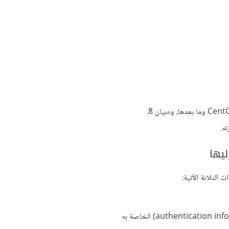
ه.
يها
الثلاثة الآتية: