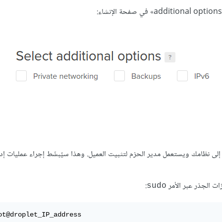
لى نظامك ويستعمل مدير الحزم لتثبيت العميل. وهذا سيُبسِّط إجراء عمليات إدا
:
sudo
ot
@droplet_IP_address