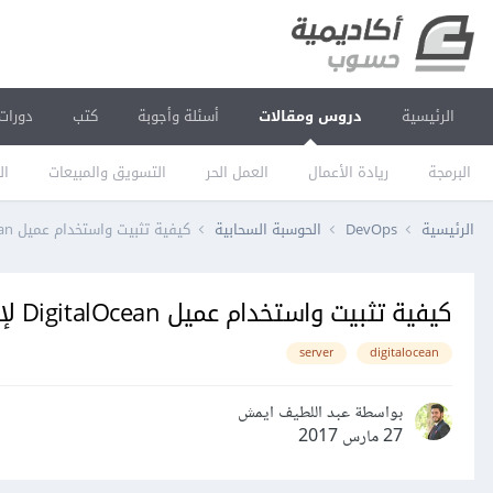
الرئيسية
دروس ومقالات
أسئلة وأجوبة
كتب
دورات
البرمجة
ريادة الأعمال
العمل الحر
التسويق والمبيعات
ال
الرئيسية
DevOps
الحوسبة السحابية
كيفية تثبيت واستخدام عميل DigitalOcean لإظهار المزيد من الإحصائيات الخاصة بخادومك
كيفية تثبيت واستخدام عميل DigitalOcean لإظهار المزيد من الإحصائيات الخاصة بخادومك
server
digitalocean
بواسطة عبد اللطيف ايمش
27 مارس 2017