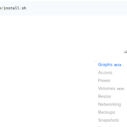
p
/
install
.
sh