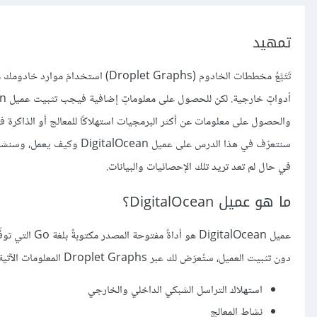
تمهيد
تَتَبَّعُ مخططات الخادوم (et Graphs
والحصول على معلومات عن أكثر البرمجيات استهلاكًا للمعالج أو الذاكرة في
سنتعرّف في هذا الدرس على عم
في حال لم تعد تريد تلك الإحصائيات والبيانات.
ما هو عميل DigitalOcean؟
عميل DigitalOcean هو أداةٌ مفتوحة المصدر مكتوبةٌ بلغة Go التي توفِّر قياسات إضافية لكي تُعرَض كمخططات تُظهِر أداء خادومك.
دون تثبيت العميل، ستُعرَض لك عبر Droplet Graphs المعلومات الآتية:
استهلاك التراسل الشبكي الداخلي والخارجي
نشاط المعالج