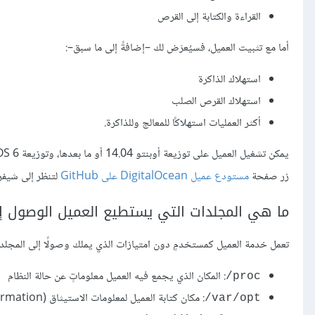
القراءة والكتابة إلى القرص
أما مع تثبيت العميل، فسيُعرَض لك –إضافةً إلى ما سبق–:
استهلاك الذاكرة
استهلاك القرص الصلب
أكثر العمليات استهلاكًا للمعالج وللذاكرة.
يمكن تشغيل العميل على توزيعة أوبنتو 14.04 أو ما بعدها، وتوزيعة CentOS 6 وما بعدها، ودبيان 8.
زر صفحة
مستودع عميل DigitalOcean على GitHub
لتنظر إلى شيفرت
ما هي المجلدات التي يستطيع العميل الوصول إل
تعمل خدمة العميل كمستخدمٍ دون امتيازات الذي يملك وصولًا إلى المجلدات 
: المكان الذي يجمع فيه العميل معلوماتٍ عن حالة النظام
‎/proc
: مكان كتابة العميل لمعلومات الاستيثاق (authentication information) الخاصة به
‎/var/opt