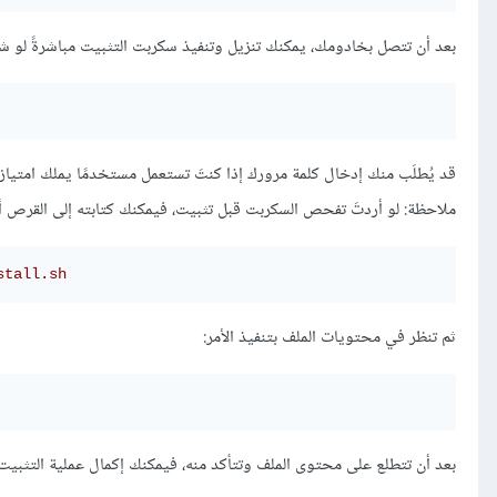
بعد أن تتصل بخادومك، يمكنك تنزيل وتنفيذ سكربت التثبيت مباشرةً لو ش
قد يُطلَب منك إدخال كلمة مرورك إذا كنتَ تستعمل مستخدمًا يملك امتيازا
ملاحظة: لو أردتَ تفحص السكربت قبل تثبيت، فيمكنك كتابته إلى القرص أول
stall
.sh
ثم تنظر في محتويات الملف بتنفيذ الأمر:
بعد أن تتطلع على محتوى الملف وتتأكد منه، فيمكنك إكمال عملية التثبيت