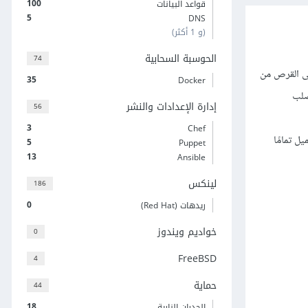
100
قواعد البيانات
5
DNS
(و 1 أكثر)
الحوسبة السحابية
74
بة إلى القرص من
35
Docker
رص الصلب
إدارة الإعدادات والنشر
56
3
Chef
عميل تمامًا
5
Puppet
13
Ansible
لينكس
186
0
ريدهات (Red Hat)
خواديم ويندوز
0
FreeBSD
4
حماية
44
18
الجدران النارية