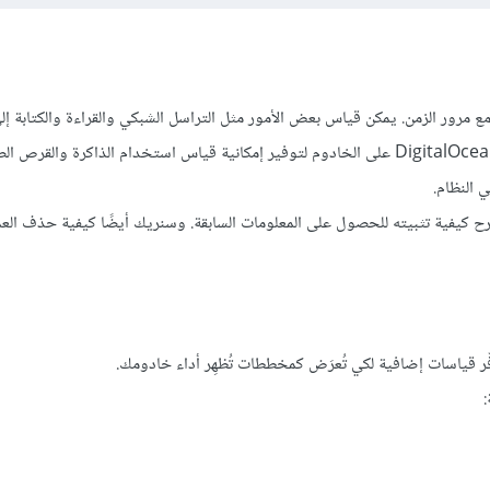
Dropl) استخدامَ موارد خادومك مع مرور الزمن. يمكن قياس بعض الأمور مثل التراسل الشبكي والقراءة والكتا
أدواتٍ خارجية. لكن للحصول على معلوماتٍ إضافية فيجب تثبيت عميل DigitalOcean على الخادوم لتوفير إمكانية قياس استخدام الذاكرة والق
 النظام.
يل DigitalOcean وكيف يعمل، وسنشرح كيفية تثبيته للحصول على المعلومات السابقة. وسنريك أيضًا كيفية حذف ال