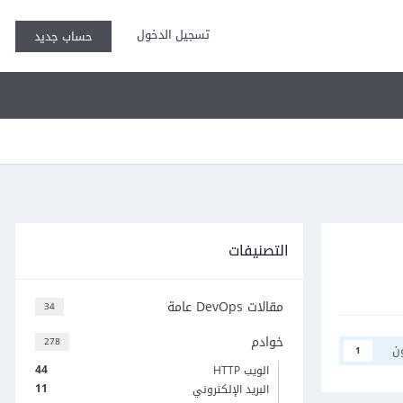
تسجيل الدخول
حساب جديد
التصنيفات
مقالات DevOps عامة
34
خوادم
278
ن
1
44
الويب HTTP
11
البريد الإلكتروني