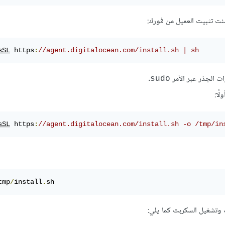
ئت تثبيت العميل من فورك:
sSL
 https
:
//agent
.digitalocean
.com
/install
.sh
 | sh
ت الجذر عبر الأمر
.
sudo
ًا:
sSL
 https
:
//agent
.digitalocean
.com
/install
.sh
 -o /tmp/in
tmp
/
install
.
sh
 وتشغيل السكربت كما يلي: