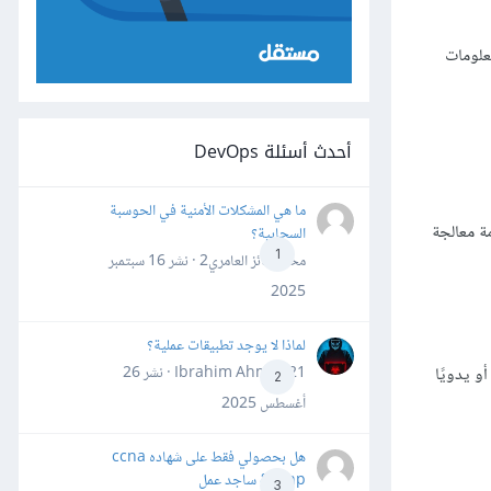
معلومات
أحدث أسئلة DevOps
ما هي المشكلات الأمنية في الحوسبة
مع خدمة معالجة
السحابية؟
1
محمد فائز العامري2 · نشر
16 سبتمبر
2025
لماذا لا يوجد تطبيقات عملية؟
شاء الخادوم، أو يدويًا
Ibrahim Ahmed21 · نشر
26
2
أغسطس 2025
هل بحصولي فقط على شهاده ccna
&ccnp ساجد عمل
3