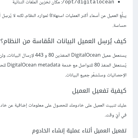
: مكان تخزين الملفات الثنائية
‎/opt/digitalocean
يبلِّغ العميل عن أسماء أكثر العمليات استهلاكًا لموارد النظام، لكنه لا يُرسِل 
حساسة.
كيف يُرسِل العميل البيانات المُقاسة من النظام؟
يستعمل عميل DigitalOcean المنفذين 80 و 443 لإرسال البيانات، ولن يحتاج إلى استقبل أيّة بيانات.
يُستعمَ
الإحصائيات وستُشفّر جميع البيانات.
كيفية تفعيل العميل
في أيّ وقت.
تفعيل العميل أثناء عملية إنشاء الخادوم