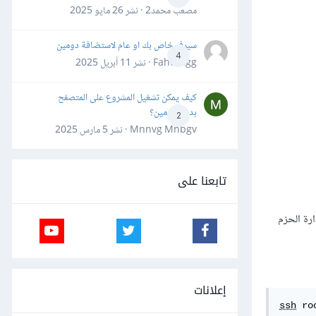
مصعب محمد2 · نشر
26 مايو 2025
سيرفر خاص بك او عام لاستضافة دومين
4
Fahd Ggg · نشر
11 أبريل 2025
كيف يمكن تشغيل المشروع على المتصفح
بدون دومين؟
2
Mnnvg Mnbgv · نشر
5 مارس 2025
تابعنا على
رة الحزم
إعلانات
ssh
 ro