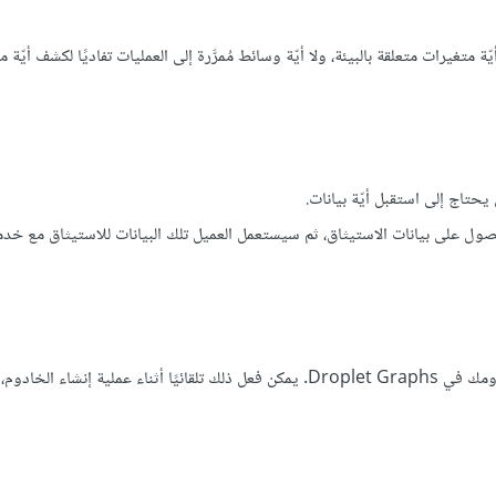
أيّة متغيرات متعلقة بالبيئة، ولا أيّة وسائط مُمرَّرة إلى العمليات تفاديًا لكشف أيّة 
ل المنفذ 80 للتواصل مع خدمة DigitalOcean metadata للحصول على بيانات الاستيثاق، ثم سيستعمل العميل تلك البيانات للاستيثاق 
عليك تثبيت العميل على خادومك للحصول على معلومات إضافية عن خادومك في Droplet Graphs. يمكن فعل ذلك تلقائيًا أثناء عملية إن