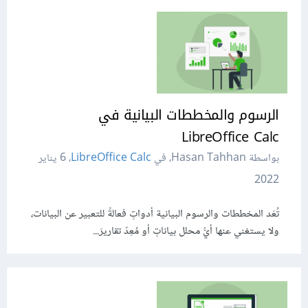
الرسوم والمخططات البيانية في
LibreOffice Calc
بواسطة Hasan Tahhan، في
LibreOffice Calc
،
6 يناير
2022
تُعَد المخططات والرسوم البيانية أدواتٍ فعالةً للتعبير عن البيانات،
ولا يستغني عنها أيُّ محلل بياناتٍ أو مُعِدّ تقاريرَ...