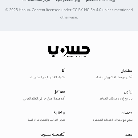
© 2025
Hsoub
.
Content licensed under
CC BY-NC-SA 4.0
unless mentioned
otherwise.