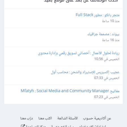
متجر بانكو : مطور Full Stack
منذ 10 ساعة
بيوند : مصممة جرافيك
منذ 16 ساعة
ريادة لحلول الأعمال : أخصائي تسويق رقمي وإدارة محتوى
الخميس في 10:56
عجيب إكسبريس للإستيراد والشحن : محاسب أول
الخميس في 07:33
مفاتيح Mfatyh : Social Media and Community Manager
الخميس في 07:23
عن أكاديمية حسوب
الأسئلة الشائعة
اكتب معنا
درّب معنا
إرشادات الاستخدام
بيان الخصوصية
مركز المساعدة