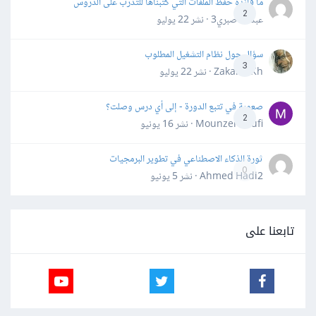
ما فائدة حفظ الملفات التي كتبناها للتدرب على الدروس
2
عبدالله صبري3 · نشر
22 يوليو
سؤال حول نظام التشغيل المطلوب
3
Zakaria Kh · نشر
22 يوليو
صعوبة في تتبع الدورة - إلى أي درس وصلت؟
2
Mounzer Soufi · نشر
16 يونيو
ثورة الذكاء الاصطناعي في تطوير البرمجيات
0
Ahmed Hadi2 · نشر
5 يونيو
تابعنا على