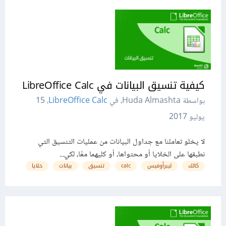
كيفية تنسيق البيانات في LibreOffice Calc
بواسطة Huda Almashta، في
LibreOffice Calc
،
15
يوليو 2017
لا يخلو تعاملنا مع جداول البيانات من عمليات التنسيق التي
نطبقها على الخلايا أو محتواها، أو كليهما معًا، لكي...
كالك
ليبرأوفيس
calc
تنسيق
بيانات
خلايا