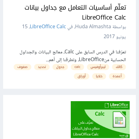
تعلّم أساسيات التعامل مع جداول بيانات
LibreOffice Calc
بواسطة Huda Almashta، في
LibreOffice Calc
،
15
يونيو 2017
تعرّفنا في الدرس السابق على Calc، معالج البيانات والجداول
الحسابية منLibreOffice، وتطرقنا إلى أهم...
كالك
ليبرأوفيس
calc
جدول
تحديد
صفوف
أعمدة
خلايا
أوراق