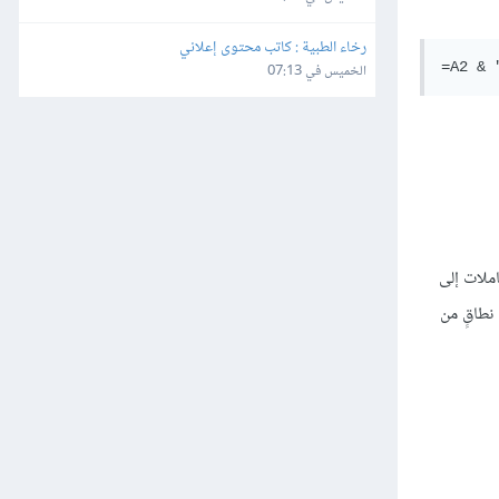
رخاء الطبية : كاتب محتوى إعلاني
الخميس في 07:13
لصف A1، ويُمكن أن تُشير هذه المعاملات إلى
 نطاقٍ من