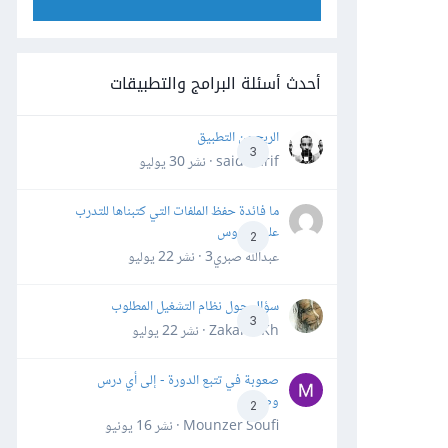
أحدث أسئلة البرامج والتطبيقات
الربح من التطبيق
3
said darif · نشر
30 يوليو
ما فائدة حفظ الملفات التي كتبناها للتدرب
على الدروس
2
عبدالله صبري3 · نشر
22 يوليو
سؤال حول نظام التشغيل المطلوب
3
Zakaria Kh · نشر
22 يوليو
صعوبة في تتبع الدورة - إلى أي درس
وصلت؟
2
Mounzer Soufi · نشر
16 يونيو