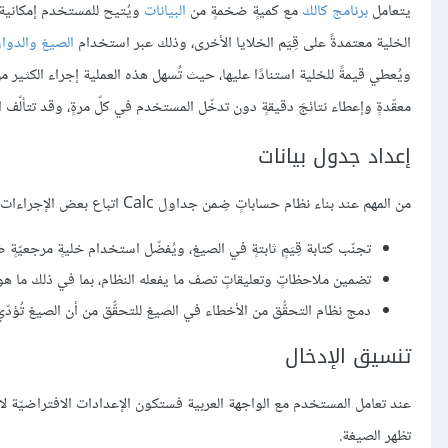
يتعامل
برنامج كالك
مع كميةٍ ضخمةٍ من
البيانات
ويُتيح للمستخدم إمكانية
الخلية معتمدةً على قِيَم الخلايا الأخرى، وذلك عبر استخدام
الصيغ والدوا
ويُعطي قيمةً للخلية استنادًا عليها، حيث تُسهل هذه العملية إجراء الكثير 
معقّدةٍ وإعطاء نتائجَ دقيقةٍ دون تدخّل المستخدم في كلّ مرةٍ، وقد تتألّف الص
إعداد جدول بيانات
من المهم عند بناء نظام حساباتٍ ضِمن جداول Calc اتباع بعض الإجراءات التي تُجنّب المستخدم الحصول على نتائجَ خاطئة:
تجنّب كتابة قِيَمٍ ثابتةٍ في الصيغ، ويُفضّل استخدام خليةٍ مرجعيّةٍ 
تضمين ملاحظاتٍ وتعليقاتٍ تصف ما يفعله النظام، بما في ذلك ما
دمج نظام التحقُّق من الأخطاء في الصيغ للتحقُّق من أن الصيغ تُؤدّي
تنسيق الإدخال
عند تعامل المستخدم مع الواجهة العربية فستكون الإعدادات الافتراضيّة لا
تظهر الصيغة.