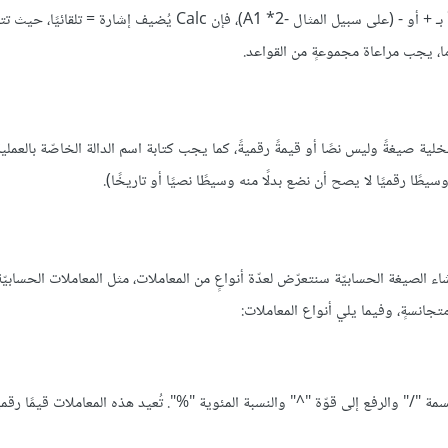
يجب بدء الصيغة بـ = عند الإدخال المباشر، لكن في حال كانت الصيغة تبدأ بـ + أو - (على سبيل المثال -2* A1)، فإن Calc ي
 ما، يجب مراعاة مجموعةٍ من القواعد.
ة صيغةً وليس نصًا أو قيمةً رقميةً، كما يجب كتابة اسم الدالة الخاصّة بالعملي
يطًا رقميًا لا يصح أن نضع بدلًا منه وسيطًا نصيًا أو تاريخًا).
ء الصيغة الحسابيّة سنتعرّض لعدّة أنواعٍ من المعاملات، مثل المعاملات الحسابيّة
تجانسةٍ، وفيما يلي أنواع المعاملات:
"/" والرفع إلى قوّة "^" والنسبة المئوية "%". تُعيد هذه المعاملات قيمًا رقمية