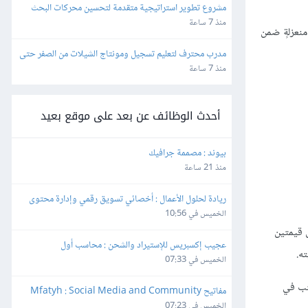
مشروع تطوير استراتيجية متقدمة لتحسين محركات البحث 
(SEO) والفهرسة (Indexing)
منذ 7 ساعة
منعزلةٍ ضمن
مدرب محترف لتعليم تسجيل ومونتاج الشيلات من الصفر حتى 
الاحتراف
منذ 7 ساعة
أحدث الوظائف عن بعد على موقع بعيد
بيوند : مصممة جرافيك
منذ 21 ساعة
ريادة لحلول الأعمال : أخصائي تسويق رقمي وإدارة محتوى
الخميس في 10:56
ّ قيمتين
عجيب إكسبريس للإستيراد والشحن : محاسب أول
ه.
الخميس في 07:33
املًا، ونكتب في
مفاتيح Mfatyh : Social Media and Community 
Manager
الخميس في 07:23