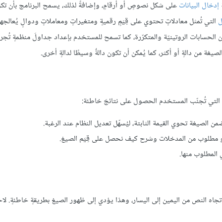
إدخال البيانات
على شكل نصوصٍ أو أرقامٍ، وإضافةً لذلك، يسمح البرنامج بأن تك
ل
التي تُمثل معادلاتٍ تحتوي على قِيَمٍ رقميةٍ ومتغيراتٍ ومعاملاتٍ ودوالٍ يُعالجها
من الحسابات الروتينيّة والمتكرّرة، كما تسمح للمستخدم بإعداد جداولَ منظمةٍ تُج
يغة من دالةٍ أو أكثر، كما يُمكن أن تكون دالةٌ وسيطًا لدالةٍ أخرى.
ضمن الصيغة تحوي القيمة الثابتة، ليُسهّل تعديل النظام عند الرغبة.
 هو مطلوب من المدخلات وشرح كيف نحصل على قِيَم الصيغ.
 المطلوب منها.
تجاه النص من اليمين إلى اليسار، وهذا يؤدي إلى ظهور الصيغ بطريقةٍ خاطئةٍ. ل