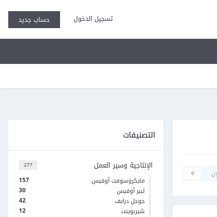
تسجيل الدخول
حساب جديد
التصنيفات
الإنتاجية وسير العمل
277
ن
0
157
مايكروسوفت أوفيس
30
ليبر أوفيس
42
جوجل درايف
12
شيربوينت