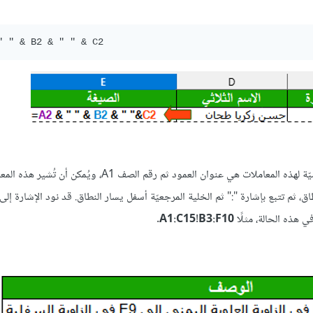
تُستخدم هذه المعاملات للإشارة إلى خليةٍ ضمن الوريقة، فالصيغة الافتراضيّة لهذه المعاملات هي عنوان العمود ثم رقم ا
 ثم تتبع بإشارة ":" ثم الخلية المرجعيّة أسفل يسار النطاق. قد نود الإشارة إلى
ي هذه الحالة، مثلًا
A1:C15!B3:F10
.