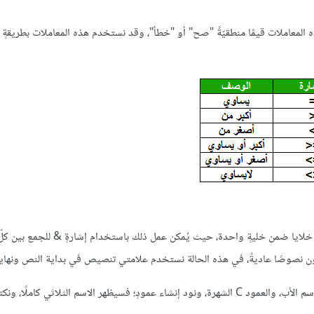
 المعاملات قيمًا منطقيّةً "صح" أو "خطأ"، وقد نستخدم هذه المعاملات بطريقةٍ 
ّة خلايا ضمن خليةٍ واحدة، حيث يُمكن عمل ذلك باستخدام إشارةٍ & للجمع بين كل
تكون نصوصًا عاديةً، في هذه الحالة نستخدم علامتي تنصيص في بداية النص ونهايت
مثلًا لو كانت لدينا ثلاثة أعمدةٍ ويحتوي العمود A على الاسم، والعمود B اسم الأب، والعمود C الشهرة، ونود إنشاء عمودٍ؛ فسيظهر الاسم الثلاثي ك