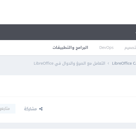
تصميم
DevOps
البرامج والتطبيقات
LibreOffice C
التعامل مع الصيغ والدوال في LibreOffice
متابعو
مشاركة