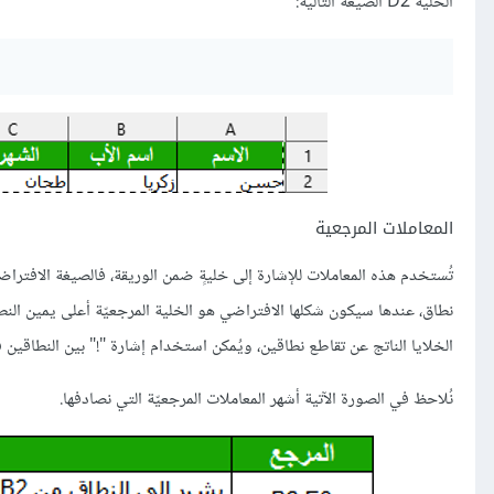
الخلية D2 الصيغة التالية:
المعاملات المرجعية
نطاق، عندها سيكون شكلها الافتراضي هو الخلية المرجعيّة أعلى يمين النطاق،
الخلايا الناتج عن تقاطع نطاقين، ويُمكن استخدام إشارة "!" بين النطاقين ف
نُلاحظ في الصورة الآتية أشهر المعاملات المرجعيّة التي نصادفها.