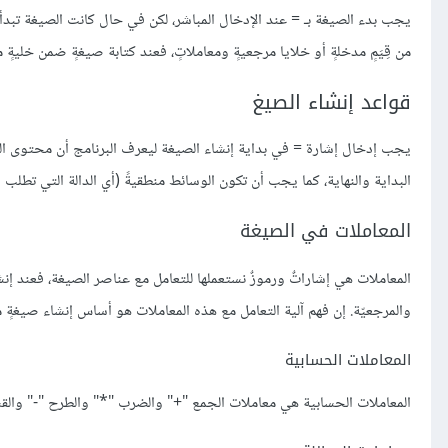
من قِيَمٍ مدخلةٍ أو خلايا مرجعيةٍ ومعاملاتٍ، فعند كتابة صيغةٍ ضمن خليةٍ
قواعد إنشاء الصيغ
يجب إدخال إشارة = في بداية إنشاء الصيغة ليعرف البرنامج أن محتوى الخلي
البداية والنهاية، كما يجب أن تكون الوسائط منطقيةً (أي الدالة التي تطلب وس
المعاملات في الصيغة
المعاملات هي إشاراتٌ ورموزٌ نستعملها للتعامل مع عناصر الصيغة، فعند إنشا
والمرجعيّة. إن فهم آلية التعامل مع هذه المعاملات هو أساس إنشاء صيغةٍ م
المعاملات الحسابية
المعاملات الحسابية هي معاملات الجمع "+" والضرب "*" والطرح "-" والقسمة 