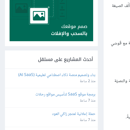
ُضيف إشارة = تلقائيًا، حيث تتألّف الصيغة
ة مع قَوسَي
أحدث المشاريع على مستقل
بناء وتصميم منصة ذكاء اصطناعي تعليمية (AI SaaS) 
 والنصيّة
للمعلمين باستخدام Bubble.io
منذ 2 ساعة
برمجة موقع SaaS لتأسيس مواقع رحلات
منذ 7 ساعة
حملة إعلانية لمتجر زاكي العود
ً.
منذ 7 ساعة