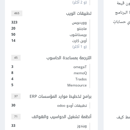
(و 2 أكثر)
ون قيمة
 البرنامج
تطبيقات الويب
465
ري حساباتٍ
323
ووردبريس
20
ماجنتو
50
بريستاشوب
14
أوبن كارت
(و 1 أكثر)
الترجمة بمساعدة الحاسوب
45
3
omegaT
8
memoQ
4
Trados
5
Memsource
برامج تخطيط موارد المؤسسات ERP
37
30
تطبيقات أودو odoo
أنظمة تشغيل الحواسيب والهواتف
احظ كيف
71
33
ويندوز