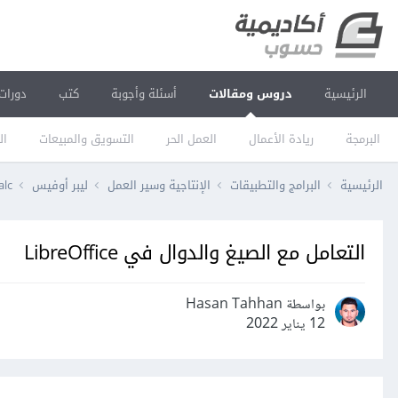
الرئيسية
دروس ومقالات
أسئلة وأجوبة
كتب
دورات
البرمجة
ريادة الأعمال
العمل الحر
التسويق والمبيعات
ال
الرئيسية
البرامج والتطبيقات
الإنتاجية وسير العمل
ليبر أوفيس
alc
التعامل مع الصيغ والدوال في LibreOffice
بواسطة Hasan Tahhan
12 يناير 2022