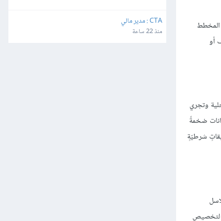
CTA : مدير مالي
ل المخطط
منذ 22 ساعة
 أو
خلية وتجري
انات ضخمةً
اء مخططاتٍ بيانيةٍ ذات تنسيقاتٍ شرطيّةٍ
لاسل
تخصيص