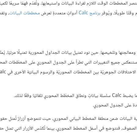
ٍ فعالةً للتعبير عن البيانات، pde تَختصر المخططات الوقت اللازم لقراءة البيانات واستيعابها، وتُقدّم فهمًا سريعًا 
وقتًا طويلًا، ويُوفر
برنامج Calc
أدواتٍ متعددةٍ لعرض
مخططات البيانات
، وتق
ومعالجتها وتلخيصها. حين نود تمثيل بيانات الجداول المحورية تمثيلًا مرئيًا، يُمك
 وستنعكس جميع التغييرات التي تطرأ على الجدول المحوري على المخطّطات المحو
يًا وفقًا لذلك.
دة على الجدول المحوري.
ية البيانات ضمن منطقة المخطط البياني المحوري، حيث تتموضع أزرارٌ تُمثل حقو
الصفوف، فتتوضع في أسفل المخطط المحوري، بينما تُكدّس الأزرار التي تمثل حق