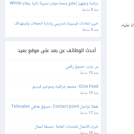
دراسة وتجهيز إطلاق منصة موارد بشرية ذكية بنظام White 
Label وإعادة البيع
منذ 9 ساعة
خبير إعلانات فيسبوك لتدريبي وإدارة الحملات واستهداف 
ً عليه،
الجمهور بدقة
منذ 9 ساعة
أحدث الوظائف عن بعد على موقع بعيد
س عرب : مسوق رقمي
منذ 15 ساعة
Octa Food : مصمم جرافيك ومونتير فيديو
منذ 15 ساعة
نقطة تواصل Contact point : مسوّق هاتفي Telesales
منذ 17 ساعة
خبراء الأعمال للخدمات العامة : منسقة أعمال
منذ 18 ساعة