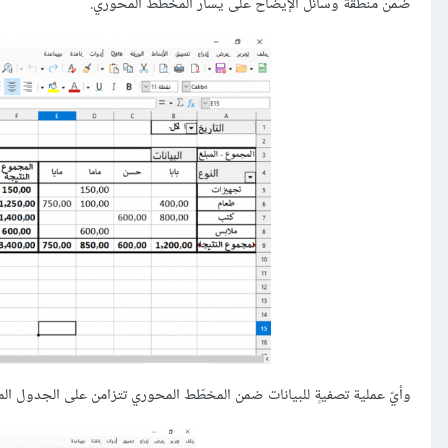
ضمن منطقة وسائل الإيضاح على يسار المخطّط المحوري.
وأيّ عملية تصفيةٍ للبيانات ضمن المخطّط المحوري تتزامن على الجدول ال