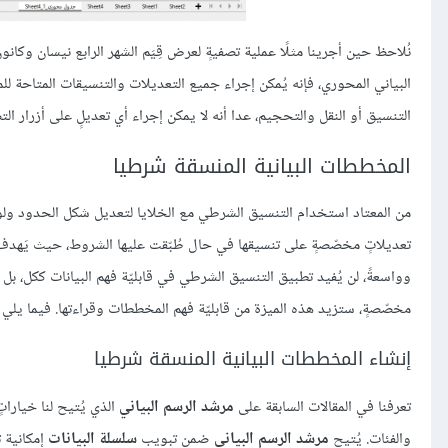
نُلاحظ حين أجرينا مثلًا عملية تصفيةٍ لعرض قِيَم الشهر الرابع نيسان وكان
البياني المحوري، فإنه يُمكن إجراء جميع التعديلات والتنسيقات المتاحة
التنسيق أو النقل والتحجيم، عدا أنه لا يمكن إجراء أي تعديلٍ على أزرار الت
المخططات البيانية المنسقة شرطيا
من المعتاد استخدام التنسيق الشرطي مع الخلايا لتعديل شكل الحدود ولو
تعديلاتٍ مخصّصةٍ على تنسيقها في حال طُبّقت عليها الشروط، حيث يَهدف ال
مخصّصةٍ، ستزيد هذه الميزة من قابليّة فهم المخططات وقراءتها. فيما يلي
إنشاء المخططات البيانية المنسقة شرطيا
تعرفنا في المقالات السابقة على
مرشد الرسم البياني
الذي يُتيح لنا خيارات
والفئات. يُتيح
مرشد الرسم البياني
ضمن تبويب
سلسلة البيانات
إمكانية 