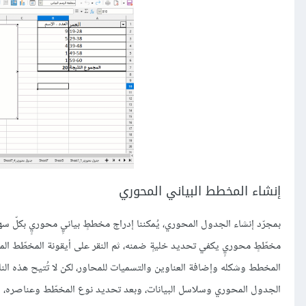
إنشاء المخطط البياني المحوري
بمجرّد إنشاء الجدول المحوري، يُمكننا إدراج مخططٍ بيانيٍ محوريٍ بكلّ سهو
مخطّطٍ محوريٍ يكفي تحديد خليةٍ ضمنه، ثم النقر على أيقونة المخطّط ا
المخطط وشكله وإضافة العناوين والتسميات للمحاور، لكن لا تُتيح هذه الناف
الجدول المحوري وسلاسل البيانات، وبعد تحديد نوع المخطّط وعناصره، يم