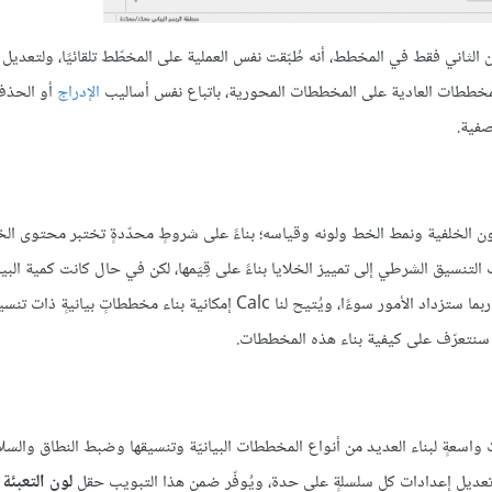
ون الثاني فقط في المخطط، أنه طُبّقت نفس العملية على المخطّط تلقائيًا، ولتعدي
 للمخططات العادية على المخططات المحورية، باتباع نفس أساليب
الإدراج
أو الحذف
صفية.
ن الخلفية ونمط الخط ولونه وقياسه؛ بناءً على شروطٍ محدّدةٍ تختبر محتوى ال
تنسيق الشرطي إلى تمييز الخلايا بناءً على قِيَمها، لكن في حال كانت كمية البي
وواسعةً، لن يُفيد تطبيق التنسيق الشرطي في قابليّة فهم البيانات ككل، بل ربما ستزداد الأمور سوءًا، ويُتيح لنا Calc إمكانية بن
 سنتعرّف على كيفية بناء هذه المخططات.
ٍ واسعةٍ لبناء العديد من أنواع المخططات البيانيّة وتنسيقها وضبط النطاق والس
تعديل إعدادات كل سلسلةٍ على حدة، ويُوفّر ضمن هذا التبويب حقل
لون التعبئة
ل