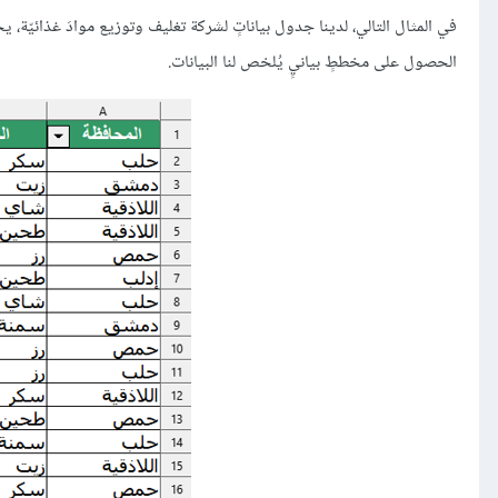
في المثال التالي، لدينا جدول بياناتٍ لشركة تغليف وتوزيع موادَ غذائيّة
الحصول على مخططٍ بيانيٍ يُلخص لنا البيانات.