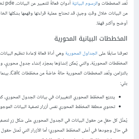
تُعَد المخططات و
الرسوم البيانيّة
أدوات
من البيانات خلال وقتٍ وجيزٍ، قد تحتاج عملية قراءتها وفهمها بشكلها الخام 
أوضح وأكثر فهمًا.
المخططات البيانية المحورية
تعرفنا سابقًا على
الجداول المحورية
وهي أداة فعالة لإعادة تنظيم البيانات 
المخطّطات المحوريّة، والتي يُمكن إنشاؤها بمجرّد إنشاء جدولٍ محوريٍ،
يلي:
يتتبّع المخطّط المحوري التغييرات في بيانات الجدول المحوري، كما يضبط Calc سلسلة بياناتٍ ونطاق المخطّط المحوري تلقائ
تحتوي منطقة المخطّط المحوري نفس أزرار تصفية البيانات الموجو
يُمثَّل كل حقلٍ من حقول البيانات في الجدول المحوري على شكل زرٍ لتصف
في حال وجودها في أعلى المخطّط المحوري؛ أما الأزرار التي تُمثل حقول 