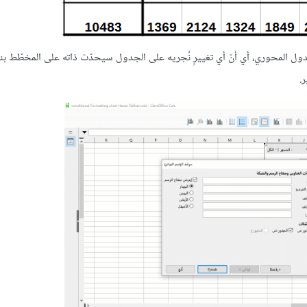
ل المحوري، أي أنّ أي تغييرٍ نُجريه على الجدول سيحدّث ذاته على المخطّط بناء
.