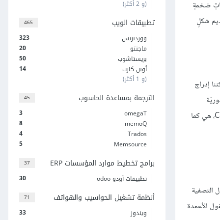
(و 2 أكثر)
لكمياتٍ ضخمةٍ
ديم شكلٍ
تطبيقات الويب
465
323
ووردبريس
20
ماجنتو
50
بريستاشوب
14
أوبن كارت
(و 1 أكثر)
ننا إدراج
الترجمة بمساعدة الحاسوب
45
ريّة
3
omegaT
بالتزامن، وتُعَد المخططات المحورية حالةً خاصّةً من مخطّطات Calc، بينما الاختلافات الجوهريّة بين المخططات المحوريّة والرسوم البيانيّة الأخرى في Calc، هي كما
8
memoQ
4
Trados
5
Memsource
برامج تخطيط موارد المؤسسات ERP
37
30
تطبيقات أودو odoo
ل التصفية
أنظمة تشغيل الحواسيب والهواتف
71
ول الأعمدة
33
ويندوز