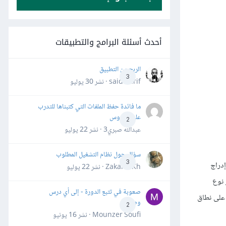
أحدث أسئلة البرامج والتطبيقات
الربح من التطبيق
3
said darif · نشر
30 يوليو
ما فائدة حفظ الملفات التي كتبناها للتدرب
على الدروس
2
عبدالله صبري3 · نشر
22 يوليو
سؤال حول نظام التشغيل المطلوب
3
إدراج
Zakaria Kh · نشر
22 يوليو
 نوع
صعوبة في تتبع الدورة - إلى أي درس
 على نطاق
وصلت؟
2
Mounzer Soufi · نشر
16 يونيو