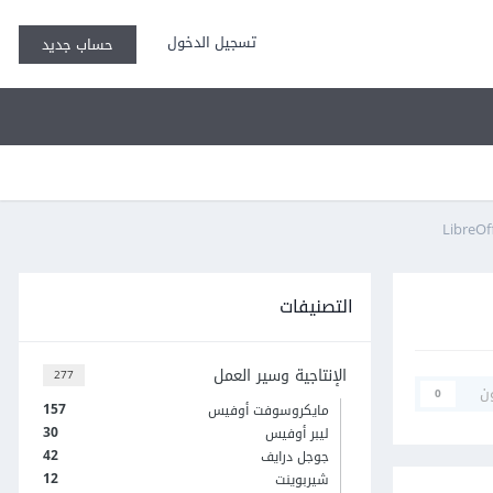
تسجيل الدخول
حساب جديد
التصنيفات
الإنتاجية وسير العمل
277
ن
0
157
مايكروسوفت أوفيس
30
ليبر أوفيس
42
جوجل درايف
12
شيربوينت