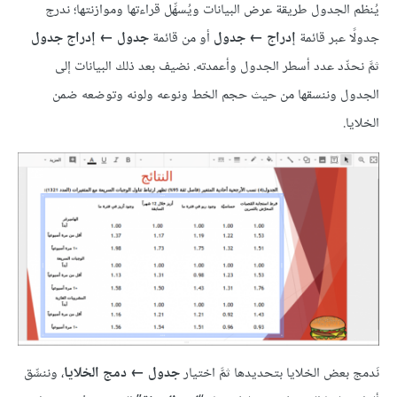
يُنظم الجدول طريقة عرض البيانات ويُسهِّل قراءتها وموازنتها؛ ندرج
جدولًا عبر قائمة
إدراج ← جدول
أو من قائمة
جدول ← إدراج جدول
ثمَّ نحدِّد عدد أسطر الجدول وأعمدته. نضيف بعد ذلك البيانات إلى
الجدول وننسقها من حيث حجم الخط ونوعه ولونه وتوضعه ضمن
الخلايا.
نَدمج بعض الخلايا بتحديدها ثمَّ اختيار
جدول ← دمج الخلايا
، وننسِّق