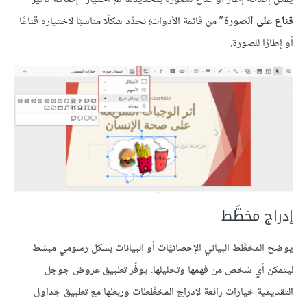
قناع على الصورة
” من قائمة الأدوات؛ نحدِّد شكلًا مناسبًا لاختياره قناعًا
أو إطارًا للصورة.
إدراج مخطَّط
يوضح المخطَّط البياني الإحصائيَّات أو البيانات بشكل رسومي مبسَّط
ليتمكن أي شخص من فهمها وتحليلها. يوفِّر تطبيق عروض جوجل
التقديمية خيارات رائعة لإدراج المخطَّطات وربطها مع تطبيق جداول