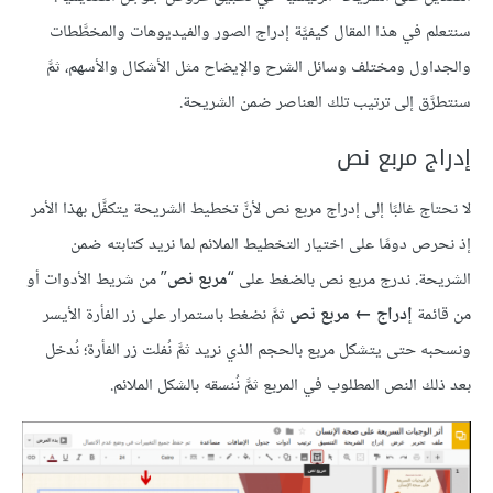
سنتعلم في هذا المقال كيفيَّة إدراج الصور والفيديوهات والمخطَّطات
والجداول ومختلف وسائل الشرح والإيضاح مثل الأشكال والأسهم، ثمَّ
سنتطرَّق إلى ترتيب تلك العناصر ضمن الشريحة.
إدراج مربع نص
لا نحتاج غالبًا إلى إدراج مربع نص لأنَّ تخطيط الشريحة يتكفَّل بهذا الأمر
إذ نحرص دومًا على اختيار التخطيط الملائم لما نريد كتابته ضمن
الشريحة. ندرج مربع نص بالضغط على “
مربع نص
” من شريط الأدوات أو
من قائمة
إدراج ← مربع نص
ثمَّ نضغط باستمرار على زر الفأرة الأيسر
ونسحبه حتى يتشكل مربع بالحجم الذي نريد ثمَّ نُفلت زر الفأرة؛ نُدخل
بعد ذلك النص المطلوب في المربع ثمَّ نُنسقه بالشكل الملائم.