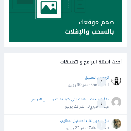
أحدث أسئلة البرامج والتطبيقات
الربح من التطبيق
3
said darif · نشر
30 يوليو
ما فائدة حفظ الملفات التي كتبناها للتدرب على الدروس
2
عبدالله صبري3 · نشر
22 يوليو
سؤال حول نظام التشغيل المطلوب
3
Zakaria Kh · نشر
22 يوليو