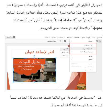
الخياران التاليان في قائمة ترتيب (المحاذاة أفقيًّا والمحاذاة عموديًّا) هما
للتحكم بتوضع عدَّة عناصر نسبة إليهم. نحدِّد مثلًا العناصر الثلاث السابقة
ونختار “
يسار
” من “
المحاذاة أفقيًّا
” ونختار “
أعلى
” من “
المحاذاة
عموديًّا
” ونلاحظ كيف توضعت ضمن الشريحة.
خيار “توسيط في الصفحة” من القائمة نفسها هو محاذاة العناصر نسبةً
إلى حدود الشريحة إمَّا أفقيًّا أو عموديًّا.