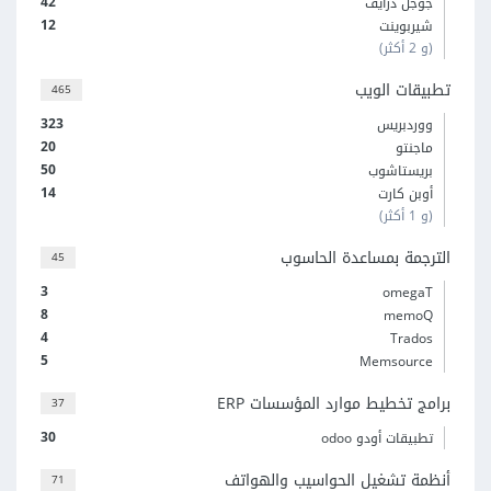
42
جوجل درايف
12
شيربوينت
(و 2 أكثر)
تطبيقات الويب
465
323
ووردبريس
20
ماجنتو
50
بريستاشوب
14
أوبن كارت
(و 1 أكثر)
الترجمة بمساعدة الحاسوب
45
3
omegaT
8
memoQ
4
Trados
5
Memsource
برامج تخطيط موارد المؤسسات ERP
37
30
تطبيقات أودو odoo
أنظمة تشغيل الحواسيب والهواتف
71