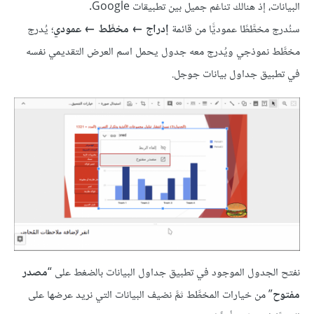
البيانات، إذ هنالك تناغم جميل بين تطبيقات Google.
سنُدرج مخطَّطًا عموديًّا من قائمة
إدراج ← مخطَّط ← عمودي
؛ يُدرج
مخطَّط نموذجي ويُدرج معه جدول يحمل اسم العرض التقديمي نفسه
في تطبيق جداول بيانات جوجل.
نفتح الجدول الموجود في تطبيق جداول البيانات بالضغط على “
مصدر
مفتوح
” من خيارات المخطَّط ثمَّ نضيف البيانات التي نريد عرضها على