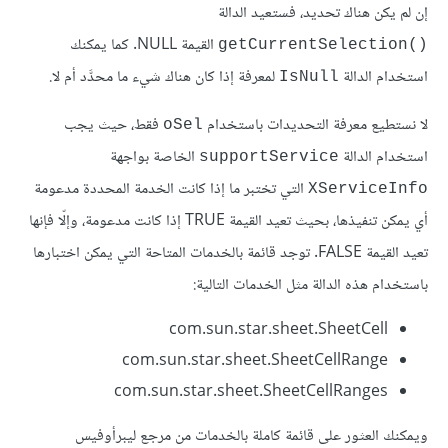
إن لم يكن هناك تحديد، فستعيد الدالة
القيمة NULL. كما يمكنك
getCurrentSelection()‎
استخدام الدالة
لمعرفة إذا كان هناك شيء ما محدَّد أم لا.
IsNull
لا نستطيع معرفة التحديدات باستخدام
فقط، حيث يجب
oSel
استخدام الدالة
الخاصة بواجهة
supportService
التي تختبر ما إذا كانت الخدمة المحددة مدعومة
XServiceInfo
أي يمكن تنفيذها، بحيث تعيد القيمة TRUE إذا كانت مدعومة، وإلّا فإنها
تعيد القيمة FALSE. توجد قائمة بالخدمات المتاحة التي يمكن اختبارها
باستخدام هذه الدالة مثل الخدمات التالية:
com.sun.star.sheet.SheetCell
com.sun.star.sheet.SheetCellRange
com.sun.star.sheet.SheetCellRanges
ويمكنك العثور على قائمة كاملة بالخدمات من مرجع ليبرأوفيس