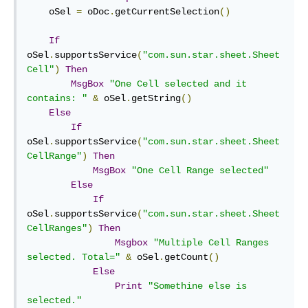
    oSel 
=
 oDoc
.
getCurrentSelection
()
If
oSel
.
supportsService
(
"com.sun.star.sheet.Sheet
Cell"
)
Then
MsgBox
"One Cell selected and it 
contains: "
&
 oSel
.
getString
()
Else
If
oSel
.
supportsService
(
"com.sun.star.sheet.Sheet
CellRange"
)
Then
MsgBox
"One Cell Range selected"
Else
If
oSel
.
supportsService
(
"com.sun.star.sheet.Sheet
CellRanges"
)
Then
Msgbox
"Multiple Cell Ranges 
selected. Total="
&
 oSel
.
getCount
()
Else
Print
"Somethine else is 
selected."