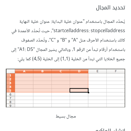
تحديد المجال
يُحدَّد المجال باستخدام "عنوان خلية البداية: عنوان خلية النهاية
cell
address: stop
cell
start
address"، حيث تُحدَّد الأعمدة في
كالك باستخدام الأحرف مثل "A" و "B" و "C"، وتُحدَّد الصفوف
باستخدام أرقام تبدأ من الرقم 1، وبالتالي يشير المجال "A1: D5" إلى
جميع الخلايا التي تبدأ من الخلية (1,1) إلى الخلية (4,5) كما يلي:
مجال بسيط