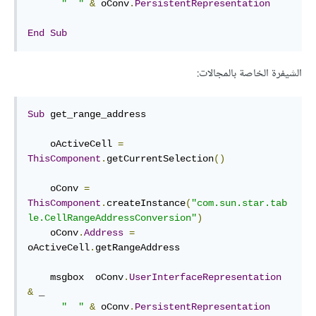
"  "
&
 oConv
.
PersistentRepresentation
End
Sub
الشيفرة الخاصة بالمجالات:
Sub
 get_range_address

    oActiveCell 
=
ThisComponent
.
getCurrentSelection
()
    oConv 
=
ThisComponent
.
createInstance
(
"com.sun.star.tab
le.CellRangeAddressConversion"
)
    oConv
.
Address
=
oActiveCell
.
getRangeAddress

    msgbox  oConv
.
UserInterfaceRepresentation
&
 _

"  "
&
 oConv
.
PersistentRepresentation