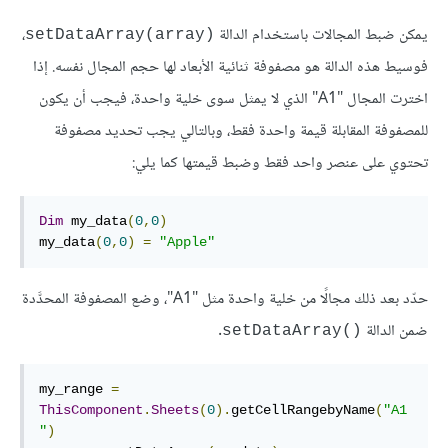
يمكن ضبط المجالات باستخدام الدالة
،
setDataArray(array)‎
فوسيط هذه الدالة هو مصفوفة ثنائية الأبعاد لها حجم المجال نفسه. إذا
اخترت المجال "A1" الذي لا يمثل سوى خلية واحدة، فيجب أن يكون
للمصفوفة المقابلة قيمة واحدة فقط، وبالتالي يجب تحديد مصفوفة
تحتوي على عنصر واحد فقط وضبط قيمتها كما يلي:
Dim
 my_data
(
0
,
0
)
my_data
(
0
,
0
)
=
"Apple"
حدّد بعد ذلك مجالًا من خلية واحدة مثل "A1"، وضع المصفوفة المحدَّدة
ضمن الدالة
.
setDataArray()‎
my_range 
=
ThisComponent
.
Sheets
(
0
).
getCellRangebyName
(
"A1
"
)