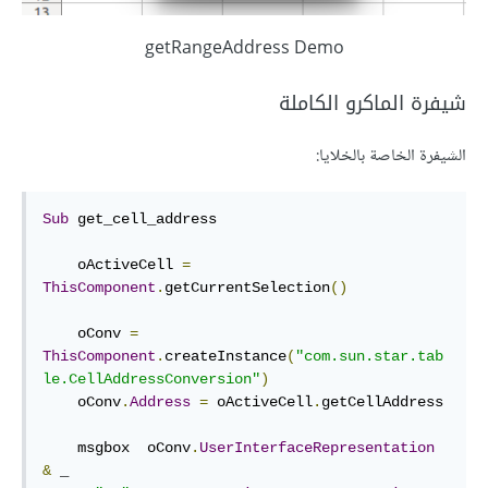
getRangeAddress Demo
شيفرة الماكرو الكاملة
الشيفرة الخاصة بالخلايا:
Sub
 get_cell_address

    oActiveCell 
=
ThisComponent
.
getCurrentSelection
()
    oConv 
=
ThisComponent
.
createInstance
(
"com.sun.star.tab
le.CellAddressConversion"
)
    oConv
.
Address
=
 oActiveCell
.
getCellAddress

    msgbox  oConv
.
UserInterfaceRepresentation
&
 _
