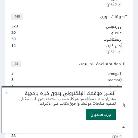
(و 2 أكثر)
تطبيقات الويب
465
323
ووردبريس
20
ماجنتو
50
بريستاشوب
14
أوبن كارت
(و 1 أكثر)
الترجمة بمساعدة الحاسوب
45
3
omegaT
8
memoQ
4
Trados
5
Memsource
برامج تخطيط موارد المؤسسات ERP
37
30
تطبيقات أودو odoo
أنظمة تشغيل الحواسيب والهواتف
71
33
ويندوز