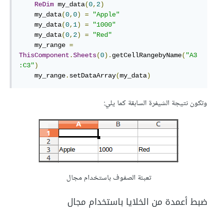
ReDim
 my_data
(
0
,
2
)
    my_data
(
0
,
0
)
=
"Apple"
    my_data
(
0
,
1
)
=
"1000"
    my_data
(
0
,
2
)
=
"Red"
    my_range 
=
ThisComponent
.
Sheets
(
0
).
getCellRangebyName
(
"A3
:C3"
)
    my_range
.
setDataArray
(
my_data
)
وتكون نتيجة الشيفرة السابقة كما يلي:
تعبئة الصفوف باستخدام مجال
ضبط أعمدة من الخلايا باستخدام مجال