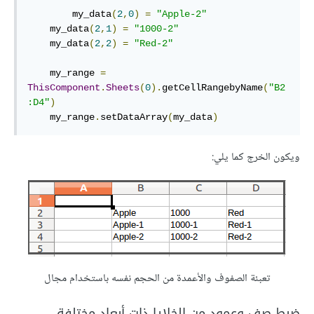
        my_data
(
2
,
0
)
=
"Apple-2"
    my_data
(
2
,
1
)
=
"1000-2"
    my_data
(
2
,
2
)
=
"Red-2"
    my_range 
=
ThisComponent
.
Sheets
(
0
).
getCellRangebyName
(
"B2
:D4"
)
    my_range
.
setDataArray
(
my_data
)
ويكون الخرج كما يلي:
تعبئة الصفوف والأعمدة من الحجم نفسه باستخدام مجال
ضبط صف وعمود من الخلايا ذات أبعاد مختلفة