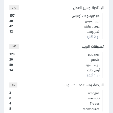
الإنتاجية وسير العمل
277
157
مايكروسوفت أوفيس
30
ليبر أوفيس
42
جوجل درايف
12
شيربوينت
(و 2 أكثر)
تطبيقات الويب
465
323
ووردبريس
20
ماجنتو
50
بريستاشوب
14
أوبن كارت
(و 1 أكثر)
الترجمة بمساعدة الحاسوب
45
3
omegaT
8
memoQ
4
Trados
5
Memsource