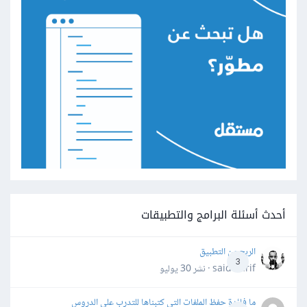
أحدث أسئلة البرامج والتطبيقات
الربح من التطبيق
3
said darif · نشر
30 يوليو
ما فائدة حفظ الملفات التي كتبناها للتدرب على الدروس