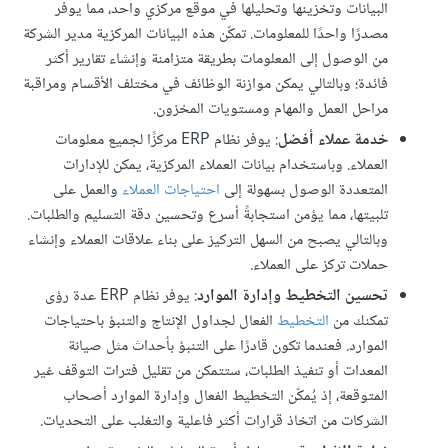
البيانات وتخزينها وتحليلها في موقع مركزي واحد، مما يوفر
مصدرًا واحدًا للمعلومات. تمكّن هذه البيانات المركزية مدير الشركة
من الوصول إلى المعلومات بطريقة متزامنة وإنشاء تقارير أكثر
فائدة؛ وبالتالي يمكن موازنة الوظائف في مختلف الأقسام ومراقبة
مراحل العمل والمهام ومستويات المخزون.
خدمة عملاء أفضل
: يوفر نظام ERP مركزًا لجميع معلومات
العملاء. وباستخدام بيانات العملاء المركزية، يمكن للإدارات
المتعددة الوصول بسهولة إلى
احتياجات العملاء
والعمل على
تلبيتها، مما يؤمن استجابةً أسرع وتحسين دقة التسليم والطلبات.
وبالتالي يصبح من السهل التركيز على بناء علاقات العملاء وإنشاء
حملات تركز على العملاء.
تحسين التخطيط وإدارة الموارد
: يوفر نظام ERP عدة رؤى
تمكنك من
التخطيط
الفعال لجداول الإنتاج والتنبؤ باحتياجات
الموارد. فعندما تكون قادرًا على التنبؤ بأحداث مثل صيانة
المعدات أو تنفيذ الطلبات، ستتمكن من تقليل فترات التوقف غير
المتوقعة، إذ يُمكّن التخطيط الفعال وإدارة الموارد أصحاب
الشركات من اتخاذ قرارات أكثر فاعلية والتغلب على التحديات.