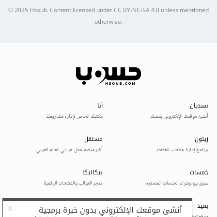
© 2025
Hsoub
.
Content licensed under
CC BY-NC-SA 4.0
unless mentioned
otherwise.