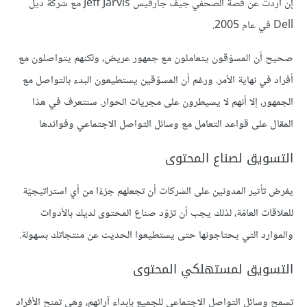
إن أردت عن قصة الصحفي جيف جارفيس Jeff Jarvis مع شركة ديل
Dell في عام 2005.
صحيح أن المسوّقون يتعاملون مع جمهور عريض، ولكنهم يتواصلون مع
أفراد في نهاية الأمر. ورغم أن المسوّقين يستطيعون البدء بالتواصل مع
الجمهور، إلا أنهم لا يسيطرون على مجريات الحوار. سنتعرف في هذا
المقال على قواعد التعامل مع وسائل التواصل الاجتماعي وفوائدها
التسويق لصناع المحتوى
يفرض تأثير المدونين على الشركات أن تجعلهم جزءًا من أي استراتيجيّة
للعلاقات العامّة، لذلك يجب أن تزوّد صناع المحتوى لديك بالأدوات
والموارد التي يحتاجونها حتى يستطيعوا الحديث عن منتجاتك بسهولة.
التسويق لمستهلكي المحتوى
تسمح وسائل التواصل الاجتماعي للجميع بإبداء آرائهم، وهي تمنح الأفراد