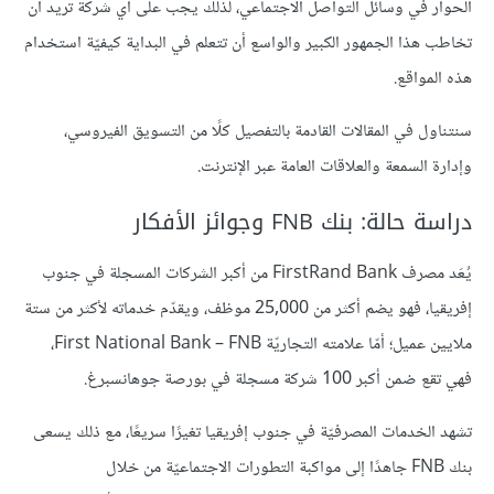
الحوار في وسائل التواصل الاجتماعي، لذلك يجب على أي شركة تريد أن
تخاطب هذا الجمهور الكبير والواسع أن تتعلم في البداية كيفيّة استخدام
هذه المواقع.
سنتناول في المقالات القادمة بالتفصيل كلًا من التسويق الفيروسي،
وإدارة السمعة والعلاقات العامة عبر الإنترنت.
دراسة حالة: بنك FNB وجوائز الأفكار
يُعَد مصرف FirstRand Bank من أكبر الشركات المسجلة في جنوب
إفريقيا، فهو يضم أكثر من 25,000 موظف، ويقدّم خدماته لأكثر من ستة
ملايين عميل؛ أمّا علامته التجاريّة First National Bank – FNB،
فهي تقع ضمن أكبر 100 شركة مسجلة في بورصة جوهانسبرغ.
تشهد الخدمات المصرفيّة في جنوب إفريقيا تغيرًا سريعًا، مع ذلك يسعى
بنك FNB جاهدًا إلى مواكبة التطورات الاجتماعيّة من خلال