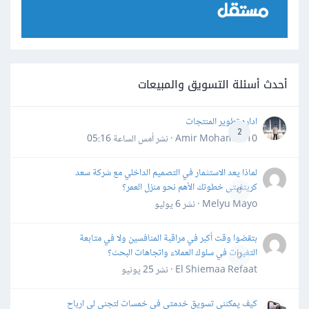
أحدث أسئلة التسويق والمبيعات
اداره تطوير المنتجات
2
Amir Mohamed10 · نشر
أمس الساعة 05:16
لماذا يعد الاستثمار في التصميم الداخلي مع شركة سعد
كريتفيتى خطوتك الأهم نحو منزل العمر؟
0
Melyu Mayo · نشر
6 يوليو
بتقضوا وقت أكبر في مراقبة المنافسين ولا في متابعة
التغيرات في سلوك العملاء واتجاهات البحث؟
0
El Shiemaa Refaat · نشر
25 يونيو
كيف يمكنني تسويق خدمتي في خمسات لتجني لي ارباح