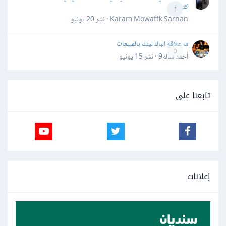
كثيرة
1
Karam Mowaffk Sarhan · نشر
20 يونيو
ما علاقة الباك لينك بالمبيعات
0
أحمد سالم9 · نشر
15 يونيو
تابعنا على
إعلانات