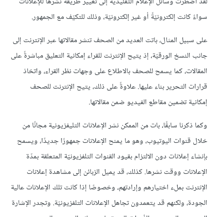
لقد اضطرت وسائل الإعلام التقليديّة إلى تغيير طريقة نشرها للإعلانات
سواءً كانت إلكترونيّةً أو غير إلكترونيّة، وذلك للتكيّف مع الجمهور.
على سبيل المثال، باتت العديد من الصحف تنشر مقالاتها عبر الإنترنت إلى
جانب النسخ الورقيّة، إذ يتيح الإنترنت للقراء إمكانية التعليق مباشرةً على
المقالات، كما يسمح للصحف بالاطلاع على وجهات نظر القراء، واتخاذ
قرارات التحرير بناء عليها. علاوةً على ذلك، يتيح الإنترنت للصحف
إمكانية تضمين مقاطع الفيديو ضمن مقالاتها.
وكما ذكرنا سابقًا، بات من الممكن نشر الإعلانات التليفزيونية مجانًا من
خلال قنوات اليوتيوب، وهو ما يمنح الإعلانات جمهورًا جديدًا، ويسمح
بإنشاء إعلانات دون الالتزام بقيود القنوات التلفزيونيّة المتعلقة بمدّة
الإعلانات ووقت نشرها. كذلك، قد يميل الزبائن إلى مشاهدة إعلانات
الإنترنت بملء اختيارهم وإرادتهم، وخصوصًا إذا كانت تلك الإعلانات عالية
الجودة، ولكنهم قد يتعمدون تجاهل الإعلانات التلفزيونيّة. وتجدر الإشارة