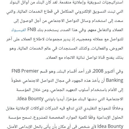
استراتيجيّات تسويقيّة وإعلانيّة متقدمة. لقد كان البنك من أوائل البنوك
التي تبنت التسويق الإلكتروني المتكامل في قطاع الخدمات الماليّة، والتي
سعت إلى استخدام وسائل التواصل الاجتماعي من أجل الوصول إلى
العملاء والتفاعل معهم. وفي هذا الصدد، يستخدم بنك FNB
الفيسبوك
للتواصل مع عملائه ومعجبيه، إذ يدير مجموعات لاطلاع العملاء على آخر
العروض، والفعاليات، وكذلك المستجدات في عالم الخدمات الماليّة، وهو
بذلك يفتح قناة تواصل ثنائيّة الاتجاه مع العملاء.
وفي أكتوبر 2008، قرر أحد أقسام البنك، وهو قسم FNB Premier
Banking أن يأخذ هذه الجهود في مجال التواصل الاجتماعي خطوةً
إلى الأمام باستخدام أسلوب التعهيد الجماعي، ومن خلال المؤسسة
الاجتماعية التي دشنها البنك مؤخرًا، أيديا باونتي Idea Bounty.
وخلافًا للنموذج التقليدي الذي تدفع فيه الشركات للوكالات الإعلانيّة مقابل
الحلول الإبداعيّة وفقًا لكميّة الموارد المخصصة للمشروع، تسمح مؤسسة
Idea Bounty لأي شخص في أي مكان بأن يأتي بالحل الإبداعي الأمثل،