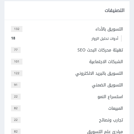
التصنيفات
التسويق بالأداء
132
18
أدوات تحليل الزوار
تهيئة محركات البحث SEO
77
الشبكات الاجتماعية
101
التسويق بالبريد الالكتروني
122
التسويق الضمني
91
استسراع النمو
22
المبيعات
82
تجارب ونصائح
22
مبادئ علم التسويق
82