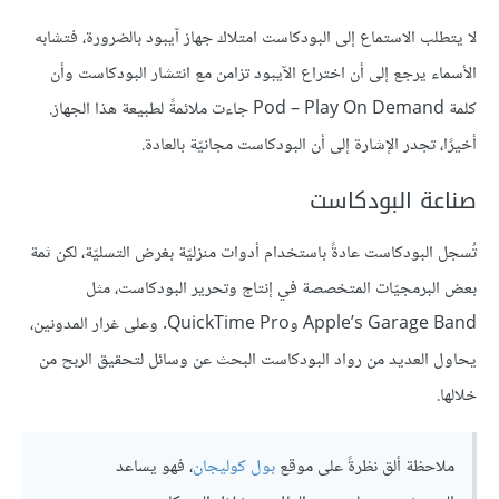
لا يتطلب الاستماع إلى البودكاست امتلاك جهاز آيبود بالضرورة، فتشابه
الأسماء يرجع إلى أن اختراع الآيبود تزامن مع انتشار البودكاست وأن
كلمة Pod – Play On Demand جاءت ملائمةً لطبيعة هذا الجهاز.
أخيرًا، تجدر الإشارة إلى أن البودكاست مجانيّة بالعادة.
صناعة البودكاست
تُسجل البودكاست عادةً باستخدام أدوات منزليّة بغرض التسليّة، لكن ثمة
بعض البرمجيّات المتخصصة في إنتاج وتحرير البودكاست، مثل
Apple’s Garage Band وQuickTime Pro. وعلى غرار المدونين،
يحاول العديد من رواد البودكاست البحث عن وسائل لتحقيق الربح من
خلالها.
ملاحظة ألق نظرةً على موقع
بول كوليجان
، فهو يساعد