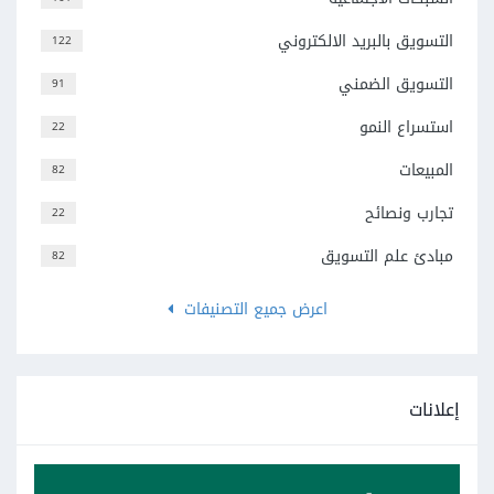
التسويق بالبريد الالكتروني
122
التسويق الضمني
91
استسراع النمو
22
المبيعات
82
تجارب ونصائح
22
مبادئ علم التسويق
82
اعرض جميع التصنيفات
إعلانات