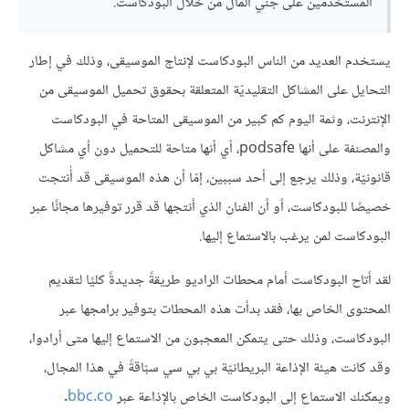
المستخدمين على جني المال من خلال البودكاست.
يستخدم العديد من الناس البودكاست لإنتاج الموسيقى، وذلك في إطار
التحايل على المشاكل التقليديّة المتعلقة بحقوق تحميل الموسيقى من
الإنترنت، وثمة اليوم كم كبير من الموسيقى المتاحة في البودكاست
والمصنفة على أنها podsafe، أي أنها متاحة للتحميل دون أي مشاكل
قانونيّة، وذلك يرجع إلى أحد سببين، إمّا أن هذه الموسيقى قد أُنتجت
خصيصًا للبودكاست، أو أن الفنان الذي أنتجها قد قرر توفيرها مجانًا عبر
البودكاست لمن يرغب بالاستماع إليها.
لقد أتاح البودكاست أمام محطات الراديو طريقةً جديدةً كليًا لتقديم
المحتوى الخاص بها، فقد بدأت هذه المحطات بتوفير برامجها عبر
البودكاست، وذلك حتى يتمكن المعجبون من الاستماع إليها متى أرادوا،
وقد كانت هيئة الإذاعة البريطانيّة بي بي سي سبّاقةً في هذا المجال،
ويمكنك الاستماع إلى البودكاست الخاص بالإذاعة عبر
bbc.co
.