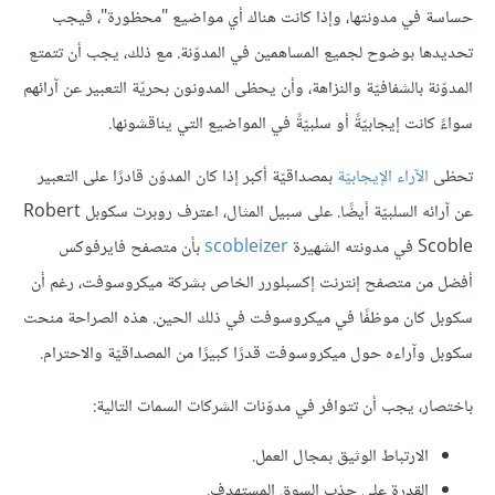
حساسة في مدونتها، وإذا كانت هناك أي مواضيع "محظورة"، فيجب
تحديدها بوضوح لجميع المساهمين في المدوّنة. مع ذلك، يجب أن تتمتع
المدوّنة بالشفافيّة والنزاهة، وأن يحظى المدونون بحريّة التعبير عن آرائهم
سواءً كانت إيجابيّةً أو سلبيّةً في المواضيع التي يناقشونها.
تحظى
الآراء الإيجابيّة
بمصداقيّة أكبر إذا كان المدوّن قادرًا على التعبير
عن آرائه السلبيّة أيضًا. على سبيل المثال، اعترف روبرت سكوبل Robert
Scoble في مدونته الشهيرة
scobleizer
بأن متصفح فايرفوكس
أفضل من متصفح إنترنت إكسبلورر الخاص بشركة ميكروسوفت، رغم أن
سكوبل كان موظفًا في ميكروسوفت في ذلك الحين. هذه الصراحة منحت
سكوبل وآراءه حول ميكروسوفت قدرًا كبيرًا من المصداقيّة والاحترام.
باختصار، يجب أن تتوافر في مدوّنات الشركات السمات التالية:
الارتباط الوثيق بمجال العمل.
القدرة على جذب السوق المستهدف.