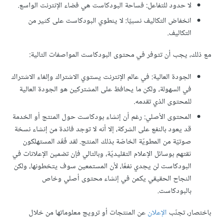
لا حدود للتفاعل: فساحة البودكاست هي فضاء الإنترنت الواسع.
انخفاض التكاليف نسبيًا: لا ينطوي البودكاست على كثير من
التكاليف.
مع ذلك، يجب أن تتوفر في محتوى البودكاست المواصفات التالية:
الجودة العالية: في عالم الإنترنت يستوي الاشتراك وإلغاء الاشتراك
في السهولة، ولكن ما يحافظ على المشتركين هو الجودة العالية
للمحتوى الذي تقدمه.
المحتوى الأصلي: رغم أن إنشاء بودكاست حول المنتج أو الخدمة
قد يعود بالنفع على الشركة، إلا أنه لا توجد فائدة من إنشاء نسخة
صوتيّة من المطويّة الخاصّة بذلك المنتج. لقد فَقَد المستهلكون
ثقتهم بوسائل الإعلام التقليديّة، وبالتالي فإن تضمين الإعلانات في
البودكاست لن يجدي نفعًا، لأن المستمعين سوف يتخطونها، ولكن
النجاح الحقيقي يكمن في إنشاء محتوى أصلي وخاص
بالبودكاست.
باختصار، تجنّب
الإعلان
عن المنتجات أو ترويج معلوماتها من خلال