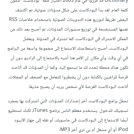
Dictionary قد قرروا في عام 2005 اختيار كلمة "بودكاست" لتكون
كلمة العام. لقد بدأ البودكاست على شكل مدوّنات صوتيّة، ثم اكتشف
البعض طريقةً لتوزيع هذه التدوينات الصوتيّة باستخدام خلاصات RSS
نفسها المستخدمة في توزيع منشورات المدوّنات، ثم أصبح بعد ذلك من
الممكن الاشتراك في البودكاست كما تشترك في المدوّنة. وبفضل
البودكاست، أصبح باستطاعتك الاستماع إلى مجموعة واسعة من البرامج
في أي وقت وأي مكان. إن الأمر هنا أشبه بالاستماع إلى الراديو دون أن
تكون هناك محطة تحدد لك ما تستمع إليه. وكما أن المدوّنات قد أتاحت
فرصةً للراغبين بالكتابة دون أن يضطروا للتعامل مع الصحف أو المجلات،
أتاحت البودكاست الفرصة لأي شخص يريد أن يصبح مذيعًا.
تحمّل برامج البودكاست آخر إصدارات المدوّنات التي اشتركت بها بمجرد
تسجيلك للدخول. يستخدم معظم الناس برنامج iTunes، لكنك تستطيع
أيضًا الاستماع إلى البودكاست في حاسوبك، أو نقله إلى جهاز الآيبود
iPod أو أي مشغل أم بي ثري آخر MP3.