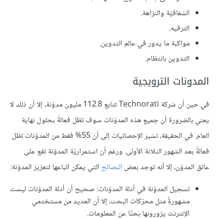
الشفافيّة والنزاهة.
الترفيه.
مواكبة ما يدور في عالم التدوين.
التدوين بانتظام.
المدونات الترويجية
في حين أن شركة Technorati تتابع 112.8 مليون مدوّنة، إلا أن ذلك لا
يعني بالضرورة أن جميع هذه المدوّنات سوف تظل فعالةً بحلول نهاية
العام. في الحقيقة، تشير الإحصائيات إلى أن 55% فقط من المدوّنات تظل
فعالةً بعد الشهور الثلاثة الأولى. ورغم أن استمراريّة المدوّنة تقع على
عاتق المدوّن، إلا أنه توجد بعض
النصائح
التي يمكن اتباعها لتعزيز المدوّنة:
تسجيل المدوّنة في أدلة المدوّنات: صحيح أن أدلة المدوّنات ليست
مشهورةً مثل محرّكات البحث، إلا أن العديد من مستخدمي
الإنترنت يزورونها بحثًا عن المعلومات.