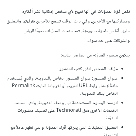
تكمن قوّة المدوّنات في أنها تتيح لأي شخص إمكانية نشر أفكاره
ومشاركتها مع الآخرين، وفي ذات الوقت تسمح للآخرين بقراءتها والتعليق
عليها؛ أمّا من ناحيّة تسويقيّة، فقد منحت المدوّنات صوتًا للزبائن
والشركات على حد سواء.
يتكون منشور المدوّنة من العناصر التالية:
مؤلف: الشخص الذي كتب المنشور.
عنوان المنشور: عنوان المنشور الخاص بالتدوينة، والذي يُستخدم
عادةً لإنشاء رابط URL الفريد، أو الارتباط الثابت Permalink
الخاص بتلك التدوينة.
الوسم: الوسوم المستخدمة في وصف التدوينة، والتي تساعد
الخدمات الأخرى مثل Technorati على تصنيف منشورات
المدوّنة.
التعليق: التعليقات التي يتركها قراء المدوّنة والتي تظهر عادةً مع
التدوينة.