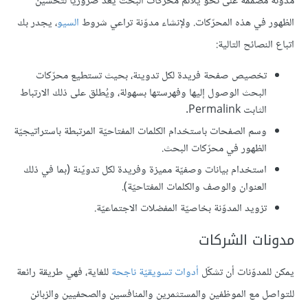
مدوّنة مصممة على نحو يلائم محرّكات البحث يُعد ضروريًا لتحسين
الظهور في هذه المحرّكات. ولإنشاء مدوّنة تراعي شروط
السيو
، يجدر بك
اتباع النصائح التالية:
تخصيص صفحة فريدة لكل تدوينة، بحيث تستطيع محرّكات
البحث الوصول إليها وفهرستها بسهولة، ويُطلق على ذلك الارتباط
الثابت Permalink.
وسم الصفحات باستخدام الكلمات المفتاحيّة المرتبطة باستراتيجيّة
الظهور في محرّكات البحث.
استخدام بيانات وصفيّة مميزة وفريدة لكل تدويّنة (بما في ذلك
العنوان والوصف والكلمات المفتاحيّة).
تزويد المدوّنة بخاصيّة المفضلات الاجتماعيّة.
مدونات الشركات
يمكن للمدوّنات أن تشكّل
أدوات تسويقيّة ناجحة
للغاية، فهي طريقة رائعة
للتواصل مع الموظفين والمستثمرين والمنافسين والصحفيين والزبائن