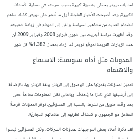
لقد بات تويتر يحظى بشعبيّة كبيرة بسبب سرعته في تغطية الأحداث
الكبيرة، وقد أصبحت الأخبار العاجلة أول ما تُنشر على تويتر. كذلك ساهم
انضمام العديد من مشاهير السياسة والفن إلى الموقع في زيادة شعبيته،
وقد أظهرت دراسة أُجريت بين شهري فبراير 2008 وفبراير 2009 أن
عدد الزيارات الفريدة لموقع تويتر قد ازداد بمعدل 1,382% كل شهر.
المدونات مثل أداة تسويقية: الاستماع
والاهتمام
تتميّز المدوّنات بقدرتها على الوصول إلى الزبائن وثقة الزبائن بها، بالإضافة
إلى أرشيفها الذي نادرًا ما يُحذف، وبالتالي تظل المعلومات متاحةً حتى
بعد وقت طويل من نشرها. بالنسبة إلى المسوّقين، توفر المدوّنات فرصةً
للتفاعل مع الجمهور، واكتشاف نظرتهم إلى علاماتهم التجاريّة.
لقد ذكرنا أعلاه بعض التوجيهات لمدوّنات الشركات، ولكن المسوّقين ليسوا