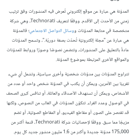
المدوّنة هي عبارة عن موقع إلكتروني تُعرض فيه المنشورات وفق ترتيب
زمني من الأحدث إلى الأقدم. ووفقًا لتعريف Technorati، وهي شركة
متخصصة في متابعة المدوّنات و
وسائل التواصل الاجتماعي
؛ فالمدوّنة
هي عبارة عن "مجلة إلكترونيّة تُحدّث بصفة دوريّة."، وتسمح المدوّنات
عادةً بالتعليق على المنشورات، وتتضمن نصوصًا وصورًا وروابط للمدوّنات
والمواقع الأخرى المرتبطة بموضوع المدوّنة.
تتراوح المدوّنات بين مدوّنات شخصيّة وأخرى سياسيّة، وتشمل أي شيء
تقريبًا بين الأمرين، ويمكن أن يكتب في المدوّنة شخص واحد أو عدد من
الأشخاص، ويمكن أن تستهدف الأصدقاء والعائلة، أو تنافس كبرى الصحف
في الوصول وعدد القراء. تتكوّن المدوّنات في الغالب من النصوص، ولكنها
قد تقتصر على الصور، أو مقاطع الفيديو، أو المقاطع الصوتيّة، أو تضم
مزيجًا مما سبق. ووفقًا لإحصائيات شركة Technorati، فثمة أكثر من
175,000 مدوّنة جديدة وأكثر من 1.6 مليون منشور جديد كل يوم.