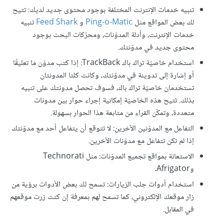
تنبيه خدمات الإنترنت المختلفة بوجود محتوى جديد لديك: تتيح
لك بعض المواقع مثل
Ping-o-Matic
و
Feed Shark
تنبيه
خدمات الإنترنت، وأدلة المدوّنات، ومحرّكات البحث بوجود
محتوى جديد في مدوّنتك.
استخدام خاصيّة تراك باك TrackBack: إذا كتب مدوّن ما تعليقًا
أو إشارة إلى تدوينة في مدوّنتك، وكانت كلتا المدونتان
تستخدمان خاصيّة تراك باك، فسوف تحصل مدونتك على تنبيه
بذلك. تتيح هذه الخاصيّة إمكانية إجراء حوار بين مدونات
متعددة، وتمكّن القراء من متابعة هذا الحوار بسهولة.
التفاعل مع المدوّنين الآخرين: لا تتوقع أن يتفاعل أحد مع مدوّنتك
إذا لم تكن تتفاعل مع مدوّنات الآخرين.
الاستعانة بمواقع تجميع المدوّنات: مثل Technorati
وAfrigator.
استخدام أدوات جلب الزيارات: تسمح لك بعض الأدوات برؤية من
زار موقعك الإلكتروني، كما تسمح لهم بمعرفة إن كنت زرت موقعهم
في المقابل.