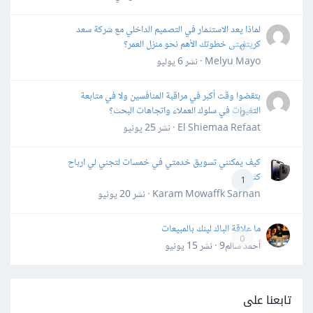
لماذا يعد الاستثمار في التصميم الداخلي مع شركة سعد
كريتفيتى خطوتك الأهم نحو منزل العمر؟
0
Melyu Mayo · نشر
6 يوليو
بتقضوا وقت أكبر في مراقبة المنافسين ولا في متابعة
التغيرات في سلوك العملاء واتجاهات البحث؟
0
El Shiemaa Refaat · نشر
25 يونيو
كيف يمكنني تسويق خدمتي في خمسات لتجني لي ارباح
كثيرة
1
Karam Mowaffk Sarhan · نشر
20 يونيو
ما علاقة الباك لينك بالمبيعات
0
أحمد سالم9 · نشر
15 يونيو
تابعنا على