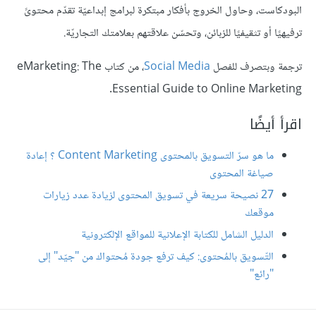
البودكاست، وحاول الخروج بأفكار مبتكرة لبرامج إبداعيّة تقدّم محتوىً
ترفيهيًا أو تثقيفيًا للزبائن، وتحسّن علاقتهم بعلامتك التجاريّة.
ترجمة وبتصرف للفصل
Social Media
، من كتاب eMarketing: The
Essential Guide to Online Marketing.
اقرأ أيضًا
ما هو سرّ التسويق بالمحتوى Content Marketing ؟ إعادة
صياغة المحتوى
27 نصيحة سريعة في تسويق المحتوى لزيادة عدد زيارات
موقعك
الدليل الشامل للكتابة الإعلانية للمواقع الإلكترونية
التّسويق بالمُحتوى: كيف ترفع جودة مُحتواك من "جيّد" إلى
"رائع"