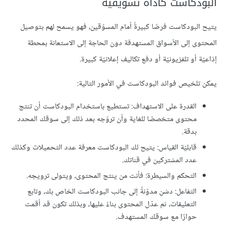
البودكاست كأداة تسويقية
يتيح البودكاست فرصًا كبيرةً أمام المسوّقين، فهو يسمح لهم بتوصيل
المحتوى إلى الأسواق المستهدفة دون الحاجة إلى الاستعانة بمحطة
إذاعيّة أو تلفزيونيّة أو دفع تكاليف إعلانيّة كبيرة.
يمكن تلخيص فوائد البودكاست في الأمور التالية:
القدرة على الاستهداف: تستطيع باستخدام البودكاست أن تنتج
محتوى متخصصًا للغاية وأن تروّجه بعد ذلك إلى سوقك المحدد
بدقة.
قابليّة القياس: يتيح لك البودكاست معرفة عدد التحميلات وكذلك
عدد المشتركين في قناتك.
التحكم والسيطرة: فأنت من ينتج المحتوى، ويتولى ترويجه.
التفاعل: دشن مدوّنةً إلى جانب البودكاست الخاص بك، وتابع
التعليقات، ثم عدّل المحتوى بناءً عليها، وبذلك تكون قد أقمت
حوارًا مع سوقك المستهدف.