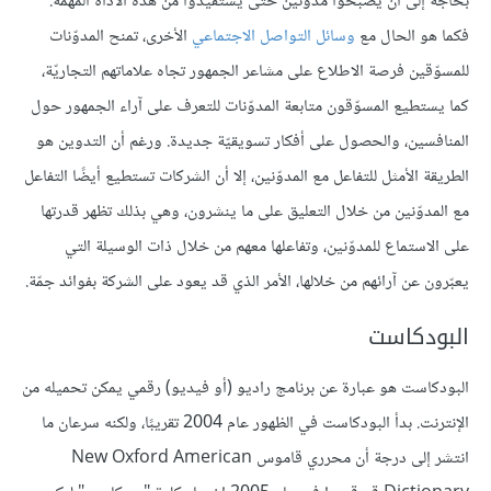
بحاجة إلى أن يصبحوا مدوّنين حتى يستفيدوا من هذه الأداة المهمة.
فكما هو الحال مع
وسائل التواصل الاجتماعي
الأخرى، تمنح المدوّنات
للمسوّقين فرصة الاطلاع على مشاعر الجمهور تجاه علاماتهم التجاريّة،
كما يستطيع المسوّقون متابعة المدوّنات للتعرف على آراء الجمهور حول
المنافسين، والحصول على أفكار تسويقيّة جديدة. ورغم أن التدوين هو
الطريقة الأمثل للتفاعل مع المدوّنين، إلا أن الشركات تستطيع أيضًا التفاعل
مع المدوّنين من خلال التعليق على ما ينشرون، وهي بذلك تظهر قدرتها
على الاستماع للمدوّنين، وتفاعلها معهم من خلال ذات الوسيلة التي
يعبّرون عن آرائهم من خلالها، الأمر الذي قد يعود على الشركة بفوائد جمّة.
البودكاست
البودكاست هو عبارة عن برنامج راديو (أو فيديو) رقمي يمكن تحميله من
الإنترنت. بدأ البودكاست في الظهور عام 2004 تقريبًا، ولكنه سرعان ما
انتشر إلى درجة أن محرري قاموس New Oxford American