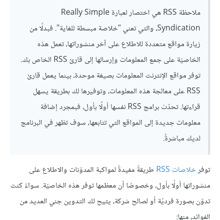
ملاحظة RSS هي اختصار لعبارة Really Simple
Syndication، والتي تعني "خلاصة مبسطة للغاية". فبدلًا من
زيارة مواقع متعددة للاطلاع على آخر منشوراتها، تعمل هذه
الخاصيّة على جمع المعلومات وإرسالها إلى قارئ RSS الخاص بك.
توفر مواقع الإنترنت المعلومات بصيغة موحدة، بينما يعمل قارئ
RSS على معالجة هذه المعلومات، وتوفيرها لك بطريقة يسهل
قراءتها. تحدّث برامج RSS نفسها أولًا بأول، فبمجرد إضافة
معلومات جديدة إلى المواقع التي تتابعها، سوف تظهر في البرنامج
لديك مباشرةً.
توفر
خلاصات RSS
طريقةً مفيدةً لمواكبة المدوّنات والاطلاع على
منشوراتها أولًا بأول، وخصوصًا أن معظمها توفر هذه الخاصيّة. سواءً كنت
تدوّن بصورة فرديّة أو لصالح شركة، يتيح لك التدوين جني العديد من
الفوائد، منها: