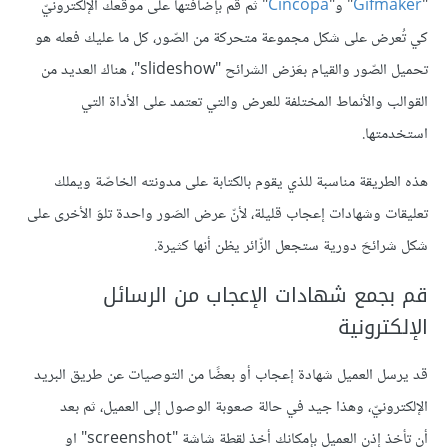
"
Gifmaker
" و"
Cincopa
" ثم قم بإضافتها على موقعك الإلكترونيّ
كي تُعرض على شكل مجموعة متحركة من الصّور، كل ما عليك فعله هو
تحميل الصّور والقيام بعَرْض الشرائح "slideshow"، هناك العديد من
القوالب والأنماط المختلفة للعرض والتي تعتمد على الأداة التي
استخدمتها.
هذه الطريقة مناسبة للذي يقوم بالكتابة على مدونته الخاصّة ويملك
تعليقات وشهادات إعجاب قليلة، لأنّ عرض الصَور واحدة تلوَ الأخرى على
شكل شرائحَ دورية ستجعل الزّائر يظن أنها كثيرة.
قم بجمع شهادات الإعجاب من الرسائل
الإلكترونية
قد يرسل العميل شهادة إعجاب أو بعضًا من التوصيات عن طريق البريد
الإلكترونيّ، وهذا جيد في حالة صعوبة الوصول إلى العميل، ثم بعد
أن تأخذ إذن العميل بإمكانك أخذ لقطة شاشة "screenshot" او