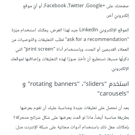
صفحتك على +Facebook ،Twitter ،Google، أو أيّ موقع
إلكترونيّ آخر.
الموقع الإلكترونيّ LinkedIn جيد لهذا الغرض، يمكنك استخدام ميّزة
"ask for a recommendation" لطلَب التّعليقات والتّوصيات من
العملاء القديمين أو الجدد، وباستخدام أداة "print screen" التي
ذكرتُها مسبقا، تستطيع أنْ تأخذ صورًا لهذه التعليقات وإضافتها لموقعك
الإلكترونيّ.
استخدم "rotating banners" ،"sliders" و
"carousels"
بعد أن تحصل على تعليقات جيّدة ومناسبة عليك أن تقوم بعرضها
بطريقة مناسبة أيضاً، ماذا لو قمت بعرضها على شكل شرائح متحركة؟
بإمكانك عمَل ذلك باستخدام أدوات مجانيّة على شبكة الإنترنت مثل: