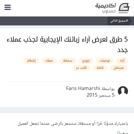
التسويق الذاتي
5 طرق لعرض آراء زبائنك الإيجابية لجذب عملاء
جدد
أراء
توصيات
ترويج
سمعة
عملاء
إشهار
مستقل
كتابة
كاتب حر
بواسطة Faris Hamarshi
5 سبتمبر 2015
باعتبارك مدوِّنًا حُرًا أو مستقلا، ستشعر بالرضى عندما تجعل العميل
سعيدًا.