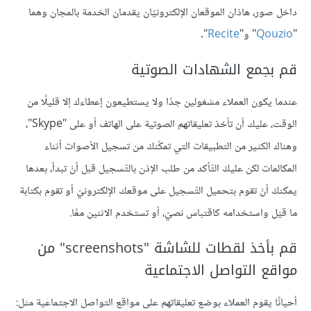
داخل صور، هاذان الموقعان الإلكترونيّان يقدمان الخدمة بالمجان وهما
"
Qouzio
" و"
Recite
".
قم بجمع الشهادات الصوتية
عندما يكون العملاء مشغولين جدًا ولا يستطيعون إعطاءك إلا قليلًا من
الوقت، عليك أن تأخذ تعليقاتهم الصوتية على الهاتف أو على "Skype"،
وهناك الكثير من التطبيقات التي تمكّنكَ من تسجيل الأصوات أثناء
المكالمات لكن عليكَ التّأكد من طلب الإذن بالتّسجيل قبل أنْ تبدأ، بعدها
يمكنكَ أنْ تقوم بتحميل التّسجيل على موقعك الإلكترونيّ أو تقوم بكتابة
ما قيْل واستخدامه كاقتباس نصيّ، أو تستخدم الاثنين معًا.
قم بأخذ لقطات للشاشة "screenshots" من
مواقع التواصل الاجتماعية
أحيانًا يقوم العملاء بوضع تعليقاتهم على مواقع التواصل الاجتماعية مثل: