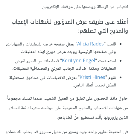
اقتباس من الرسالة ووضعها على موقعك الإلكترونيّ.
أمثلة على طريقة عرض المدوّنون لشهادات الإعجاب
والمديح التي تصلهم:
قامت "
Alicia Rades
" بعمَل صفحة خاصة للتعليقات والشهادات،
وفي صفحتها الرئيسية يوجد عرض دوريّ لهذه التعليقات.
استخدمت "
KeriLynn Engel
" قصاصات من الصور لعَرض
التعليقات وهكذا أضافت الجانب المرئيّ والمصداقية للتعليقات.
تقوم "
Kristi Hines
" بعرض الاقتباسات في صناديق مستطيلة
الشكل لجذب أنظار الناس.
حاول دائمًا الحصول على تعليق من العميل السّعيد، عندما تمتلك مجموعةً
من شهادات الإعجاب والمديح الحقيقية على موقعك ستزداد ثقة العملاء
الذين يزورونها بأنّك تستطيع حلّ قضاياهم.
في الحقيقة تعليق واحد جيد ومميّز من عميل مسرور قد يجلب لك عملاءَ