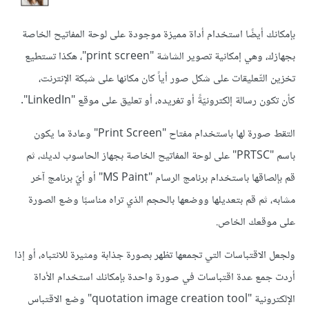
بإمكانك أيضًا استخدام أداة مميزة موجودة على لوحة المفاتيح الخاصة
بجهازك، وهي إمكانية تصوير الشاشة "print screen"، هكذا تستطيع
تخزين التّعليقات على شكل صور أياً كان مكانها على شبكة الإنترنت،
كأن تكون رسالة إلكترونيّةً أو تغريده، أو تعليق على موقع "LinkedIn".
التقط صورة لها باستخدام مفتاح "Print Screen" وعادة ما يكون
باسم "PRTSC" على لوحة المفاتيح الخاصة بجهاز الحاسوب لديك، ثم
قم بإلصاقها باستخدام برنامج الرسام "MS Paint" أو أيّ برنامج آخر
مشابه، ثم قم بتعديلها ووضعها بالحجم الذي تراه مناسبًا وضع الصورة
على موقعك الخاص.
ولجعل الاقتباسات التي تجمعها تظهر بصورة جذابة ومثيرة للانتباه، أو إذا
أردت جمع عدة اقتباسات في صورة واحدة بإمكانك استخدام الأداة
الإلكترونية "quotation image creation tool" وضع الاقتباس