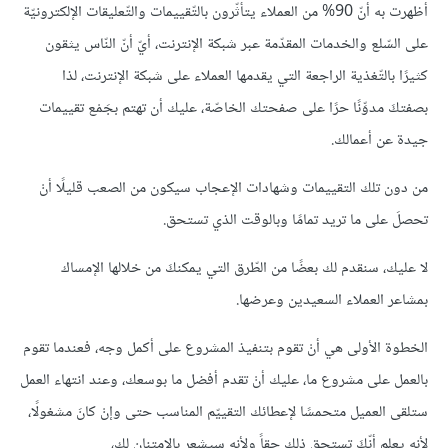
أظهرت به أنّ 90% من العملاء يتأثّرون بالتّقييمات والتّعليقات الإلكترونيّة
على السّلع والخدمات المقدّمة عبر شبكة الإنترنت، أيّ أنّ النّاس يثقون
كثيرًا بالتّغذية الراجعة التي يقدمها العملاء على شبكة الإنترنت، لذا
بصفتكَ مدوِّنًا حرًا على صفحتك الخاصّة، عليك أن تهتم بجَمْع تقييمات
جيدة عن أعمالك.
من دون تلك التقييمات وشهادات الإعجاب سيكون من الصعب قليلًا أنْ
تحصلَ على ما تريد تمامًا وبالوقت الذي تستحق.
لا عليك، سنقدم لك بعضًا من الطّرق التي يمكنكَ من خلالها الإمساك
بمشاعر العملاء السعيدين وعرضها.
الخطوة الأولى هي أنْ تقوم بتنفيذ المشروع على أكمل وجه، فعندما تقوم
بالعمل على مشروع ما، عليك أنْ تقدم أفضل ما بوسعك، وعند انتهاء العمل
ستلقى العميل متحمسًا لإعطائك التقييّم المناسب حتى وإنْ كانَ مشغولًا،
لأنه يعلم أنّكَ تستحق ذلك حقاً ولأنه سيشعر بالامتنان لك،