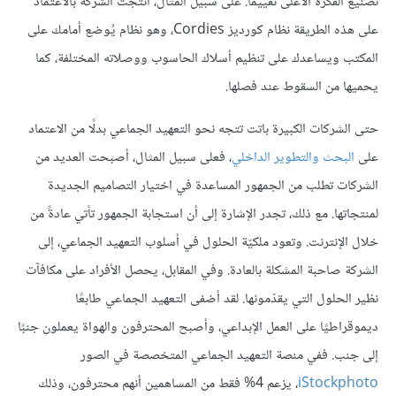
تصنيع الفكرة الأعلى تقييمًا. على سبيل المثال، أنتجت الشركة بالاعتماد
على هذه الطريقة نظام كورديز Cordies، وهو نظام يُوضع أمامك على
المكتب ويساعدك على تنظيم أسلاك الحاسوب ووصلاته المختلفة، كما
يحميها من السقوط عند فصلها.
حتى الشركات الكبيرة باتت تتجه نحو التعهيد الجماعي بدلًا من الاعتماد
على
البحث والتطوير الداخلي
، فعلى سبيل المثال، أصبحت العديد من
الشركات تطلب من الجمهور المساعدة في اختيار التصاميم الجديدة
لمنتجاتها. مع ذلك، تجدر الإشارة إلى أن استجابة الجمهور تأتي عادةً من
خلال الإنترنت. وتعود ملكيّة الحلول في أسلوب التعهيد الجماعي، إلى
الشركة صاحبة المشكلة بالعادة. وفي المقابل، يحصل الأفراد على مكافآت
نظير الحلول التي يقدّمونها. لقد أضفى التعهيد الجماعي طابعًا
ديموقراطيًا على العمل الإبداعي، وأصبح المحترفون والهواة يعملون جنبًا
إلى جنب. ففي منصة التعهيد الجماعي المتخصصة في الصور
iStockphoto
، يزعم 4% فقط من المساهمين أنهم محترفون، وذلك