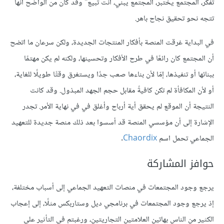
تفكر، المجتمع يختبر، المجتمع يبني، أنت تبيع" وقد كان من الواضح أنها
تتجه نحو تحقيق نجاح باهر.
في البداية غرقت المنصة بأفكار المنتجات الجديدة، ولكن سرعان ما اتضح
أن المجتمع كان رائعًا في طرح الأفكار وتحسينها، ولكنه لم يكن مهتمًا
ببنائها أو تنفيذها، إمّا لأن بناءها صعب جدًا ويستغرق وقتًا طويلًا للغاية،
أو لأن المكافأة لم تكن كافيةً مقابل حجم الجهد المبذول. وقد كانت
النتيجة أن الموقع لم يحقق أية أرباح وأغلق في في نهاية الأمر. تجدر
الإشارة إلى أن مؤسسي المنصة قد أسسوا بعد ذلك منصة جديدة للتعهيد
الجماعي تحمل اسم
Chaordix
.
حوافز المشاركة
يرجع وجود المجتمعات في منصات التعهيد الجماعي إلى أسباب مختلفة،
إذ يرجع وجود المجتمعات في برنامجي ديل وستاربكس مثلًا، إلى إعجاب
الكثير من الناس بهاتين العلامتين التجاريتين، ورغبتم في التأثير على