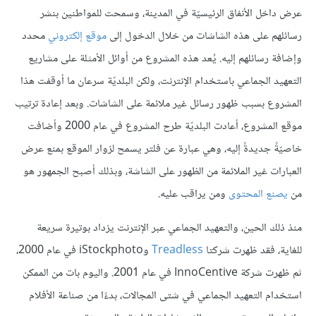
عرض داخل الأنفاق الرئيسيّة في المدينة، وسمحت للمواطنين بنشر
رسائلهم على هذه الشاشات من خلال الدخول إلى
موقع إلكتروني
محدد
وإضافة رسائلهم إليه. يُعد هذه المشروع من أوائل الأمثلة على مشاريع
التعهيد الجماعي باستخدام الإنترنت، ولكن البلديّة سرعان ما أوقفت هذا
المشروع بسبب ظهور رسائل غير ملائمة على الشاشات. وبعد إعادة ترتيب
موقع المشروع، أعادت البلديّة طرح المشروع في عام 2000 وأضافت
خاصيّةً جديدةً إليه، وهي عبارة عن فلتر يسمح لزوار الموقع بمنع عرض
العبارات غير الملائمة من الظهور على الشاشة، وبذلك أصبح الجمهور هو
من
يصنع المحتوى
ومن يراقب عليه.
منذ ذلك الحين، والتعهيد الجماعي عبر الإنترنت يزداد بوتيرة سريعة
للغاية، فقد ظهرت شركتا
Treadless
وiStockphoto في عام 2000،
ثم ظهرت شركة InnoCentive في عام 2001. واليوم بات من الممكن
استخدام التعهيد الجماعي في شتى المجالات، بدءًا من صناعة الأفلام