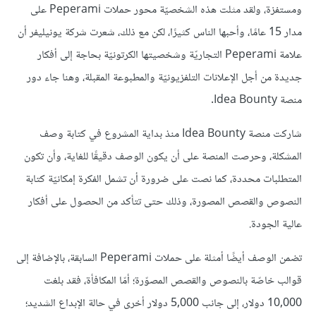
ومستفزة، ولقد مثلت هذه الشخصيّة محور حملات Peperami على
مدار 15 عامًا، وأحبها الناس كثيرًا، لكن مع ذلك، شعرت شركة يونيليفر أن
علامة Peperami التجاريّة وشخصيتها الكرتونيّة بحاجة إلى أفكار
جديدة من أجل الإعلانات التلفزيونيّة والمطبوعة المقبلة، وهنا جاء دور
منصة Idea Bounty.
شاركت منصة Idea Bounty منذ بداية المشروع في كتابة وصف
المشكلة، وحرصت المنصة على أن يكون الوصف دقيقًا للغاية، وأن تكون
المتطلبات محددة، كما نصت على ضرورة أن تشمل الفكرة إمكانيّة كتابة
النصوص والقصص المصورة، وذلك حتى تتأكد من الحصول على أفكار
عالية الجودة.
تضمن الوصف أيضًا أمثلة على حملات Peperami السابقة، بالإضافة إلى
قوالب خاصّة بالنصوص والقصص المصوّرة؛ أمّا المكافأة، فقد بلغت
10,000 دولار، إلى جانب 5,000 دولار أخرى في حالة الإبداع الشديد؛