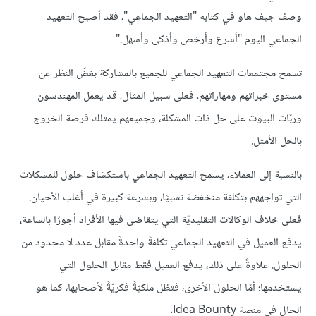
وصف جيف هاو في كتابه "التعهيد الجماعي"، فقد أصبح التعهيد
الجماعي اليوم "أسرع وأرخص وأذكى وأسهل."
تسمح مجتمعات التعهيد الجماعي للجميع بالمشاركة بغضّ النظر عن
مستوى خبراتهم ومهاراتهم، فعلى سبيل المثال، قد يعمل المهندسون
وربّات البيوت على حل ذات المشكلة، وجميعهم يمتلك فرصة الخروج
بالحل الأمثل.
بالنسبة إلى العملاء، يسمح التعهيد الجماعي باستكشاف حلول للمشكلات
التي تواجههم بتكلفة منخفضة نسبيًا، وبسرعة كبيرة في أغلب الأحيان.
فعلى خلاف الوكالات التقليديّة التي يتقاضى فيها الأفراد أجورًا بالساعة،
يدفع العميل في التعهيد الجماعي تكلفةً واحدةً مقابل عدد لا محدود من
الحلول. علاوةً على ذلك، يدفع العميل فقط مقابل الحلول التي
يستخدمها؛ أمّا الحلول الأخرى، فتظل ملكيّةً فكريّةً لأصحابها، كما هو
الحال في منصة Idea Bounty.