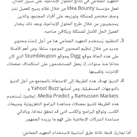
التعهيد الجماعي في إنتاج الحلول الإبداعيّة. على سبيل المثال،
تعمل مؤسسة Idea Bounty من خلال نظام يتيح للعميل نشر
وصف مختصر للمشكلة وتوزيعه على أفراد المجتمع، والذين
يستجيبون من خلال طرح الحلول الإبداعيّة، وبعد ذلك يختار
العميل الحل الأمثل للمشكلة ويكافئ صاحبه.
التنظيم: يُستخدم التعهيد الجماعي هنا من أجل إنشاء محتوى
جديد من خلال تنظيم المحتوى الموجود سابقًا. ومن أهم الأمثلة
على هذه الحالة موقع Digg وموقع Stumbleupon الذي كان
متاحًا منذ سنوات، إذ يعمل المستخدمون على استكشاف صفحات
الإنترنت وتقييمها.
التنبؤ: تهدف هذه الطريقة إلى الاستعانة بالمجتمع من أجل التنبؤ
بالتوجهات المستقبليّة، ومن أمثلتها Yahoo! Buzz و
Ramussen Markets و Media Predict. إعلاميًا، تُستخدم
هذه الطريقة للتنبؤ بمعدلات مشاهدة البرامج التلفزيونيّة ومبيعات
الكتب، وتوقع البرامج والكتب التي قد تحقق نجاحًا، وبالتالي
مساعدة الشركات الإعلاميّة على فهم ما يريده الجمهور.
أمّا تجاريًا، فثمة ثلاثة طرق أساسيّة لاستخدام التعهيد الجماعي: