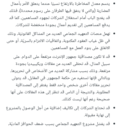
يتسم معدل المخاطرة بالارتفاع نسبيًا عندما يتعلق الأمر بأعمال
المضاربة (والتي لا يتفق فيها الطرفان على رسوم محددة)، فذلك
قد يفتح الباب أمام استغلال الشركات لجهود المساهمين، كما قد
يدفع المساهمين إلى تقديم أعمال بجودة منخفضة للشركات.
تهمل منصات التعهيد الجماعي العديد من المشاكل القانونيّة، وذلك
في ظل غياب العقود المكتوبة، واتفاقيات الالتزام بالسريّة، أو حتى
الاتفاق على بنود العمل مع المساهمين.
قد لا تكون مصداقيّة جمهور الإنترنت مرتفعةً على الدوام. على
سبيل المثال، قد تحظى العديد من مقالات ويكيبيديا بجودة
مرتفعة، وذلك بسبب مشاركة العديد من الأشخاص في تحريرها،
وبالتالي فإنها تستفيد من حكمة الجمهور. في المقابل، قد يتولى
تحرير مقالات أخرى شخص واحد فقط يفتقر إلى المصداقيّة
المطلوبة، والنتيجة أن الناس قد تنظر إلى هذه المقالات على أنها
صحيحة رغم أنها ليست كذلك.
قد تحتاج الشركات إلى تكاليف إضافيّة من أجل الوصول بالمشروع
إلى نهاية مقبولة.
قد يفشل مشروع التعهيد الجماعي بسبب ضعف الحوافز الماديّة،