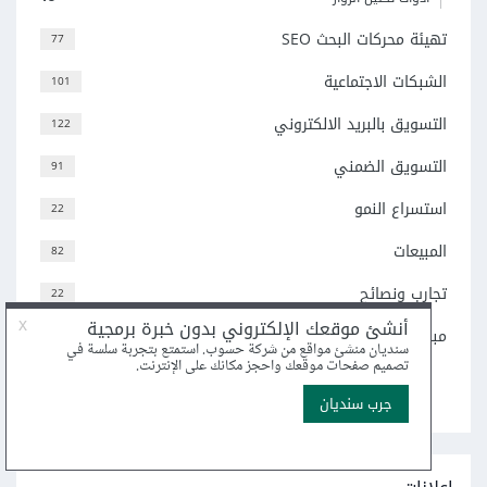
تهيئة محركات البحث SEO
77
الشبكات الاجتماعية
101
التسويق بالبريد الالكتروني
122
التسويق الضمني
91
استسراع النمو
22
المبيعات
82
تجارب ونصائح
22
مبادئ علم التسويق
82
اعرض جميع التصنيفات