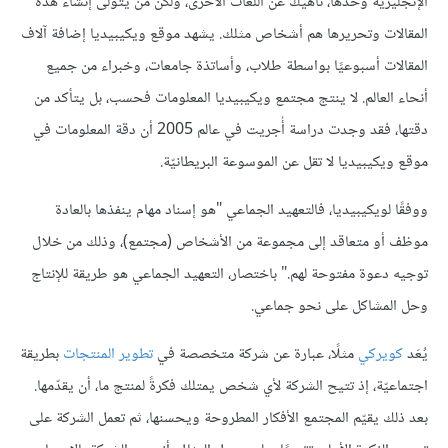
الإنجليزيّة وحدها، ناهيك عن اللغات الأخرى، ولكن من يتولى إنشاء هذه
المقالات وتحريرها هم أشخاص مثلك. يشهد موقع ويكيبيديا إضافة آلاف
المقالات أسبوعيًا بواسطة طلاب، وأساتذة جامعات، وخبراء من جميع
أنحاء العالم. لا ينتج مجتمع ويكيبيديا المعلومات فحسب، بل يتأكد من
دقتها، فقد وجدت دراسة أُجريت في عالم 2005 أن دقة المعلومات في
موقع ويكيبيديا لا تقل عن الموسوعة البريطانيّة.
ووفقًا لويكيبيديا، فالتعهيد الجماعي "هو إسناد مهام ينفذها بالعادة
موظف أو متعاقد إلى مجموعة من الأشخاص (مجتمع)، وذلك من خلال
توجيه دعوة مفتوحة لهم." باختصار، التعهيد الجماعي هو طريقة للإنتاج
وحل المشاكل على نحو جماعي.
يُعَد
كويركي
مثلًا، عبارة عن شركة متخصصة في
تطوير المنتجات
بطريقة
اجتماعيّة، إذ تتيح الشركة لأي شخص يمتلك فكرةً لمنتج ما، أن يقدّمها.
بعد ذلك يقيّم المجتمع الأفكار المطروحة ويحسنها، ثم تعمل الشركة على