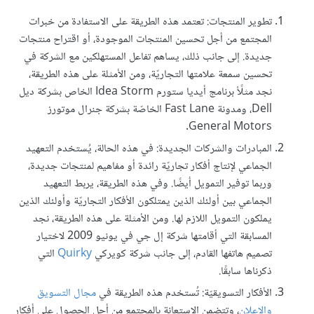
تطوير المنتجات: تعتمد هذه الطريقة على الاستفادة من خبرات
المجتمع من أجل تحسين المنتجات الموجودة، أو اقتراح منتجات
جديدة. إلى جانب ذلك، يساهم تفاعل المستهلكين مع الشركة في
تحسين سمعة علامتها التجاريّة، ومن الأمثلة على هذه الطريقة،
نجد مثلًأ برنامج أيديا ستورم Idea Storm الخاص بشركة ديل
Dell، ومدونة Fast Lane الخاصّة بشركة جنرال موتورز
General Motors.
المبادرات والشركات الجديدة: في هذه الحالة، يُستخدم التعهيد
الجماعي لإنتاج أفكار تجاريّة رائدة أو مفاهيم لمنتجات جديدة،
وربما توفير التمويل أيضًا. وفي هذه الطريقة، يربط التعهيد
الجماعي بين أولئك الذين يمتلكون الأفكار التجاريّة وأولئك الذين
يملكون التمويل اللازم لها. ومن الأمثلة على هذه الطريقة، نجد
المسابقة التي أقامتها شركة إل جي في يونيو 2009 لاختيار
تصميم هاتفها القادم، إلى جانب شركة كويركي
Quirky
التي
ذكرناها سابقًا.
الأفكار التسويقيّة: تُستخدم هذه الطريقة في
مجال التسويق
والإعلان
، وتتضمن الاستعانة بالمجتمع من أجل الحصول على أفكار