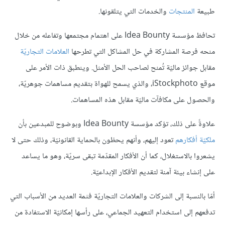
طبيعة
المنتجات
والخدمات التي يتلقونها.
تحافظ مؤسسة Idea Bounty على اهتمام مجتمعها وتفاعله من خلال
منحه فرصة المشاركة في حل المشاكل التي تطرحها
العلامات التجاريّة
مقابل جوائز ماليّة تُمنح لصاحب الحل الأمثل. وينطبق ذات الأمر على
موقع iStockphoto، والذي يسمح للهواة بتقديم مساهمات جوهريّة،
والحصول على مكافآت ماليّة مقابل هذه المساهمات.
علاوةً على ذلك، تؤكد مؤسسة Idea Bounty وبوضوح للمبدعين بأن
ملكيّة أفكارهم
تعود إليهم، وأنهم يحظون بالحماية القانونيّة، وذلك حتى لا
يشعروا بالاستغلال، كما أن الأفكار المقدّمة تبقى سريّة، وهو ما يساعد
على إنشاء بيئة آمنة لتقديم الأفكار الإبداعيّة.
أمّا بالنسبة إلى الشركات والعلامات التجاريّة فثمة العديد من الأسباب التي
تدفعهم إلى استخدام التعهيد الجماعي، على رأسها إمكانيّة الاستفادة من