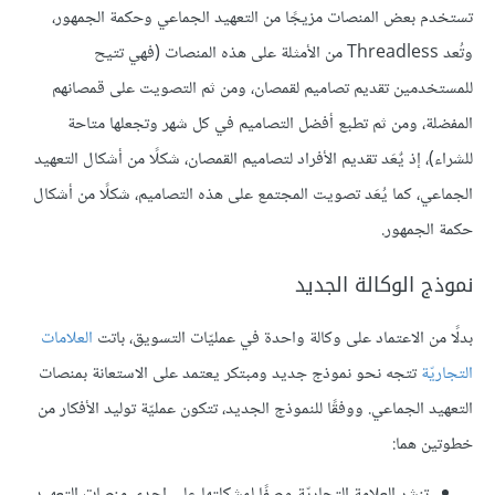
تستخدم بعض المنصات مزيجًا من التعهيد الجماعي وحكمة الجمهور،
وتُعد Threadless من الأمثلة على هذه المنصات (فهي تتيح
للمستخدمين تقديم تصاميم لقمصان، ومن ثم التصويت على قمصانهم
المفضلة، ومن ثم تطبع أفضل التصاميم في كل شهر وتجعلها متاحة
للشراء)، إذ يٌعَد تقديم الأفراد لتصاميم القمصان، شكلًا من أشكال التعهيد
الجماعي، كما يُعَد تصويت المجتمع على هذه التصاميم، شكلًا من أشكال
حكمة الجمهور.
نموذج الوكالة الجديد
بدلًا من الاعتماد على وكالة واحدة في عمليّات التسويق، باتت
العلامات
التجاريّة
تتجه نحو نموذج جديد ومبتكر يعتمد على الاستعانة بمنصات
التعهيد الجماعي. ووفقًا للنموذج الجديد، تتكون عمليّة توليد الأفكار من
خطوتين هما:
تنشر العلامة التجاريّة وصفًا لمشكلتها على إحدى منصات التعهيد