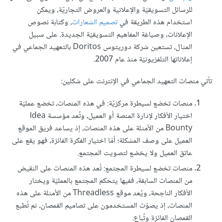
للرسائل التسويقيّة والإعلانية والعروض التجاريّة، ويمكن
استخدام هذه الطريقة في
تصميم الشعارات
، وكتابة نصوص
الإعلانات، وصياغة المفاهيم التسويقيّة الجديدة. على سبيل
المثال، تستعين شركة دوريتوس Doritos بالتعهيد الجماعي في
إعلاناتها التلفزيونيّة منذ عام 2007.
تأتي منصات التعهيد الجماعي في الإنترنت على شكلين:
منصات تخضع لسيطرة مركزيّة: في هذه المنصات، تخضع عمليّة
اختيار الأفكار لإدارة المنصة أو العميل، وتُعد مؤسسة Idea
Bounty من الأمثلة على هذه المنصات، إذ يساعد فريق الموقع
العميل على وصف المشكلة؛ أمّا اختيار الفكرة الفائزة، فهو يقع على
عاتق العميل ولا يخضع لتصويت المجتمع.
منصات تخضع لسيطرة المجتمع: تُعد هذه المنصات على النقيض
من المنصات السابقة، ففيها يتحكم المجتمع بالعمليّة ويختار
الأفكار الناجحة، ويُعد موقع Threadless من الأمثلة على هذه
المنصات، إذ يصوّت المستخدمون على تصاميم القمصان، ثم تُطبع
القمصان الفائزة وتُباع.