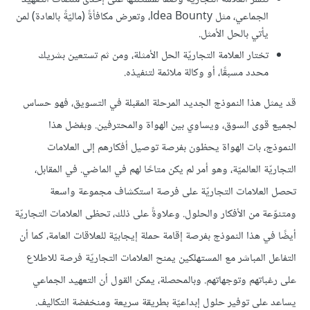
الجماعي، مثل Idea Bounty، وتعرض مكافأةً (ماليّةً بالعادة) لمن
يأتي بالحل الأمثل.
تختار العلامة التجاريّة الحل الأمثلة، ومن ثم تستعين بشريك
محدد مسبقًا، أو وكالة ملائمة لتنفيذه.
قد يمثل هذا النموذج الجديد المرحلة المقبلة في التسويق، فهو حساس
لجميع قوى السوق، ويساوي بين الهواة والمحترفين. وبفضل هذا
النموذج، بات الهواة يحظون بفرصة توصيل أفكارهم إلى العلامات
التجاريّة العالميّة، وهو أمر لم يكن متاحًا لهم في الماضي. في المقابل،
تحصل العلامات التجاريّة على فرصة استكشاف مجموعة واسعة
ومتنوّعة من الأفكار والحلول. وعلاوةً على ذلك، تحظى العلامات التجاريّة
أيضًا في هذا النموذج بفرصة إقامة حملة إيجابيّة للعلاقات العامة، كما أن
التفاعل المباشر مع المستهلكين يمنح العلامات التجاريّة فرصة للاطلاع
على رغباتهم وتوجهاتهم. وبالمحصلة، يمكن القول أن التعهيد الجماعي
يساعد على توفير حلول إبداعيّة بطريقة سريعة ومنخفضة التكاليف.