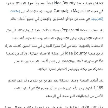
كما نشر فريق منصة Idea Bounty إعلانًا مطبوعًا حول المشكلة ونشره
في مجلة Campaign Magazine البريطانيّة، بالإضافة إلى
إعلانات
إلكترونيّة
في عدد من مواقع التسويق والإعلان في جميع أنحاء العالم.
لقد حظيت علامة Peperami بحملة علاقات عامة كبيرة، وذلك في ظل
التغطية الإلكترونيّة وغير الإلكترونيّة المكثفة لهذه الخطوة، فقد كانت
الاستعانة بالتعهيد الجماعي أمرًا مثيرًا للجدل في ذلك الحين. كذلك، شارك
فريق منصة Idea Bounty في عمليّة الاختيار النهائيّة، وتأكد من تصفية
الأفكار بطريقة فعالة. وبالإضافة إلى ذلك، أقامت المنصة ورشة عمل
مشتركة مع وكالة يونيليفر لاختيار الفكرة النهائيّة.
لقد أغلقت المنصة وصف المشكلة بعد شهرين من نشره، وقد شهد تقديم
1,185 فكرة، وهو رقم كبير خصوصًا أن جميع الأفكار قد لبت الحد
الأدنى من المتطلبات الموضحة في الوصف.
وقد كانت الأفكار المقدّمة على قدر عالٍ من الجودة، وذلك يرجع إلى جملة