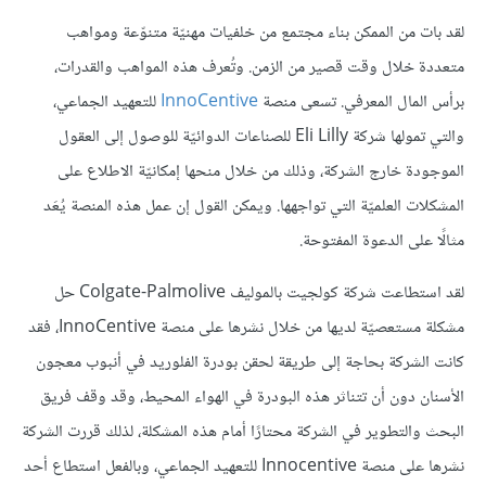
لقد بات من الممكن بناء مجتمع من خلفيات مهنيّة متنوّعة ومواهب
متعددة خلال وقت قصير من الزمن. وتُعرف هذه المواهب والقدرات،
برأس المال المعرفي. تسعى منصة
InnoCentive
للتعهيد الجماعي،
والتي تمولها شركة Eli Lilly للصناعات الدوائيّة للوصول إلى العقول
الموجودة خارج الشركة، وذلك من خلال منحها إمكانيّة الاطلاع على
المشكلات العلميّة التي تواجهها. ويمكن القول إن عمل هذه المنصة يُعَد
مثالًا على الدعوة المفتوحة.
لقد استطاعت شركة كولجيت بالموليف Colgate-Palmolive حل
مشكلة مستعصيّة لديها من خلال نشرها على منصة InnoCentive، فقد
كانت الشركة بحاجة إلى طريقة لحقن بودرة الفلوريد في أنبوب معجون
الأسنان دون أن تتناثر هذه البودرة في الهواء المحيط، وقد وقف فريق
البحث والتطوير في الشركة محتارًا أمام هذه المشكلة، لذلك قررت الشركة
نشرها على منصة Innocentive للتعهيد الجماعي، وبالفعل استطاع أحد