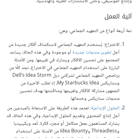
وإنتاج الموسيقى، وحتى الاستشارات الطبيّة والهندسيّة.
آلية العمل
ثمة أربعة أنواع من التعهيد الجماعي، وهي:
الاختراع: يُستخدم التعهيد الجماعي لاستكشاف أفكار جديدة من
أجل
تطوير منتجات جديدة
أو موجودة وفي هذه الحالة، يساعد
المجتمع على تحسين الأفكار ويشارك في تقييمها. ومن الأمثلة
البارزة على استخدام التعهيد الجماعي في الاختراع، نجد كلًا من
برنامجي التعهيد الجماعي لشركتي ديل Dell’s Idea Storm
وستاربكس My Starbucks Idea، إذ تطلب الأخيرة من
الجمهور مشاركة الأفكار وتقييمها ومناقشتها بهدف تحسين
منتجات ستاربكس وخدماتها.
الحلول الإبداعيّة
: تعتمد هذه الطريقة على الاستعانة بالمبدعين من
أجل إنتاج المحتوى وتقديم الحلول الإبداعيّة، وفي هذه الحالة، قد
يشارك المساهمون بعمل متكامل أو مجرد فكرة. تُعد ويكيبيديا
وThreadless وIdea Bounty من الأمثلة على استخدام