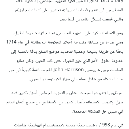
English Dictionary على فكرة التعهيد الجماعي، إذ شارك آلاف
المتطوعين في تقديم قصاصات ورقيّة تحتوي على كلمات إنجليزيّة،
والتي جُمعت لتشكّل القاموس فيما بعد.
ومن الأمثلة المبكرة على التعهيد الجماعي، نجد جائزة خطوط الطول،
وهي عبارة عن مسابقة مفتوحة أجرتها الحكومة البريطانيّة في عام 1714
بحثًا عن طريقة بسيطة وعمليّة لتحديد موضع السفن بدقة بالنسبة إلى
خطوط الطول، الأمر الذي حيّر الخبراء حتى ذلك الحين، ولكن صانع
الساعات جون هاريسون John Harrison قدّم مساهمةُ كبيرةُ في حل
هذه المشكلة من خلال عمله على جهاز الكرونوميتر البحري.
مع ظهور الإنترنت، أصبحت مشاريع التعهيد الجماعي أسهل بكثير، فقد
سهل الإنترنت الاستعانة بأعداد كبيرة من الأشخاص من جميع أنحاء العالم
في سبيل حل المشكلة المحددة.
في عام 1998، وضعت بلديّة مدينة لايدسخيندام الهولنديّة شاشات