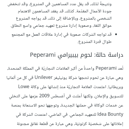
ونتيجةً لذلك، قد يقل عدد المساهمين في المشروع، وقد تنخفض
جودة الأعمال المقدّمة. كذلك، قد يفقد المساهمون الاهتمام
الشخصي بالمشروع، وبالإضافة إلى ذلك، قد يواجه المشروع
عوائق اللغة، وصعوبة إدارة مشروع تعهيد جماعي واسع النطاق.
قد تواجه الشركات صعوبة في إدارة علاقات العمل مع المجتمع
طوال فترة المشروع.
دراسة حالة: لحوم بيبيرامي Peperami
تُعد Peperami واحدةً من أكبر العلامات التجاريّة في المملكة المتحدة،
وهي عبارة عن لحوم تنتجها شركة يونيليفر Unilever في كل من ألمانيا
وبريطانيا. اعتَمدت العلامة التجاريّة منذ إنشائها على وكالة Lowe
للتسويق والإعلان، ولكنها أعلنت في أغسطس 2009 عزمها على التخلي
عن خدمات الوكالة في حملتها الجديدة، وتوجهها نحو الاستعانة بمنصة
Idea Bounty للتعهيد الجماعي. في الماضي، اعتمدت الشركة في
إعلاناتها على شخصيّة كرتونيّة، وهي عبارة عن قطعة نقانق مجنونة