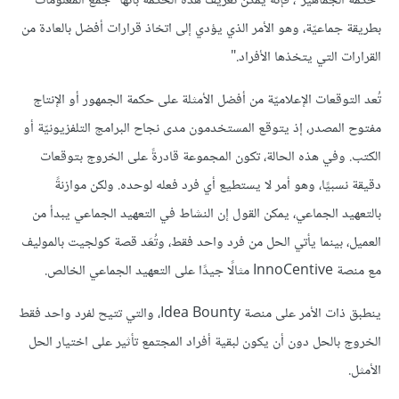
"حكمة الجماهير"، فإنه يمكن تعريف هذه الحكمة بأنها "جمع المعلومات
بطريقة جماعيّة، وهو الأمر الذي يؤدي إلى اتخاذ قرارات أفضل بالعادة من
القرارات التي يتخذها الأفراد."
تُعد التوقعات الإعلاميّة من أفضل الأمثلة على حكمة الجمهور أو الإنتاج
مفتوح المصدر، إذ يتوقع المستخدمون مدى نجاح البرامج التلفزيونيّة أو
الكتب. وفي هذه الحالة، تكون المجموعة قادرةً على الخروج بتوقعات
دقيقة نسبيًا، وهو أمر لا يستطيع أي فرد فعله لوحده. ولكن موازنةً
بالتعهيد الجماعي، يمكن القول إن النشاط في التعهيد الجماعي يبدأ من
العميل، بينما يأتي الحل من فرد واحد فقط، وتُعَد قصة كولجيت بالموليف
مع منصة InnoCentive مثالًا جيدًا على التعهيد الجماعي الخالص.
ينطبق ذات الأمر على منصة Idea Bounty، والتي تتيح لفرد واحد فقط
الخروج بالحل دون أن يكون لبقية أفراد المجتمع تأثير على اختيار الحل
الأمثل.