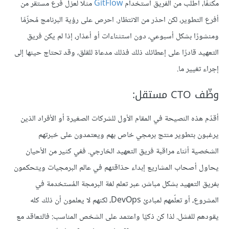
مكثفًا، اطلب من الفريق استخدام
GitFlow
مثلًا لعزل فرع مستقر من
أفرع التطوير، لكن احذر من الانتظار. احرص على رؤية البرنامج مُحزّمًا
ومنشورًا بشكل أسبوعي، دون استثناءات أو أعذار، إذا لم يكن فريق
التعهيد قادرًا على إعطائك ذلك فذلك مدعاة للقلق، وقد تحتاج حينها إلى
إجراء تغيير ما.
وظّف CTO مستقل:
أقدّم هذه النصيحة في المقام الأول للشركات الصغيرة أو الأفراد الذين
يرغبون بتطوير منتج برمجي خاص بهم ويعتمدون على خبرتهم
الشخصية أثناء مراقبة فريق التعهيد الخارجي. ففي كثير من الأحيان
يحاول أصحاب المشاريع إبداء حذاقتهم في عالم البرمجيات ويتحكمون
بفريق التعهيد بشكل مباشر، عبر تعلم لغة البرمجة المُستخدمة في
المشروع، أو تعلّمهم لمبادئ DevOps، لكنهم لا يعلمون أن ذلك كله
يقودهم للفشل. لذا كن ذكيًا واعتمد على الشخص المناسب: فالتعاقد مع