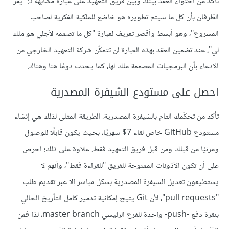
تأكد من احتواء العقد بينك وبين فريق التعهيد على عبارة مشابهة لـ: "يقر
الطّرفان بأن كل ما سيتم تطويره هو خاضع للملكية الفكرية لصاحب
المشروع"، وهو أبسط وأقصر تعريف لعبارة "كل ما تصممه لأجلي هو ملك
لي"، عند تضمين العقد بهذه العبارة لن تتمكّن شركة التعهيد الخارجي من
الادعاء بأن البرمجيات المصممة ملك لها، كما يحدث دومًا هنا وهناك.
احصل على مستودع الشيفرة المصدرية
تأكد من تحكّمك التام بالشيفرة المصدرية. الطريقة المثلى لذلك هي إنشاء
مستودع GitHub خاص لقاء 7$ شهريًا، بحيث يكون قابلًا للوصول
ومرئيًا من قبلك ومن قبل فريق التعهيد فقط. علاوة على ذلك؛ احرص
على أن تكون الأذونات الممنوحة للفريق "للقراءة فقط"، وأنهم لا
يستطيعون تعديل الشيفرة المصدرية بشكل مباشر إلا عبر تقديم طلب
"pull requests"، لأن Git يتيح إمكانية تدمير كامل التأريخ الحالي
بنقرة دفع -push- واحدة للفرع الرئيسي master branch، لذا فمن