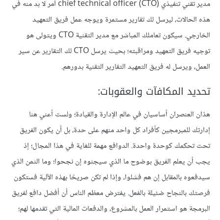
مدير تقني تنفيذي chief technical officer (CTO) أمر لا بد منه في
هذه الحالات، ليرسل لك تقارير مستمرة ويوجه عمل فريق التعهيد
الخارجي. سيكون تعاملك المباشر مع مدير التقنية CTO ويتولى هو
توجيه فريق التعهيد ومراقبته؛ بحيث يرسل CTO لك التقارير عن سير
العمل، ويرسل له فريق التعهيد التقارير التقنية بدورهم.
تحديد المكافآت والعقوبات:
هذان العنصران أساسيان في عالم الإدارة والقيادة؛ ولست أعني هنا
إدارتك للمبرمجين كأفراد كل واحد منهم على حدة، بل أن يكون الفريق
تحت تحكمك كوحدة واحدة. الدوافع مهمة للغاية في هذا المجال؛ إذ
يجب أن يعلم الفريق بوضوح ما الذي سيجنوه إن نجحوا؛ وما الثمن الذي
سيدفعوه بالمقابل إن هم فشلوا، وإذا لم تكن صريحًا بهذه الآلية فستكون
فرصتك بالنجاح ضئيلة بالفعل. يفترض معظم الناس أن أفضل دافع لفريق
البرمجة هو استمرار العمل بالمشروع، والدفعات المالية التي تقدمها لهم؛