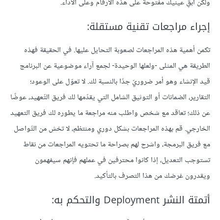
ولكن أبقِ عينيك مفتوحة على هذه الأرقام وعلى الأداء.
إجراء مراجعات تقنية مستقلة:
تكمن أهمية هذه المراجعات لصعوبة التحايل عليها. في الحقيقة فهذه
الطريقة هي المثلى -ولعلها الوحيدة- لجمع آراء موضوعية عن البرنامج
قيد الإنشاء وهو أمر ضروريّ جدًا بالنسبة لك. لا تعوّل على الوعود؛
التقارير، الضمانات أو التوثيق الشامل التي يقدّمها لك فريق التّعهيد، عوضًا
عن ذلك؛ تعاقد مع شخص واطلب منه مراجعة ما يطوره لك فريق التعهيد
الخارجي. قم بهذه المراجعات بشكل دوري ومنتظم، لا تخش من التّواصل
مع فريق البرمجة، واشرح لهم بصراحة ما تحتويه المراجعات من نقاط
تستوجب التعديل، إذا كانوا محترفين في عملهم فإنهم سيفهمون
ويقدرون غرضك من هذا التصرف بالتأكيد.
أتمتة النشر Deployment والتحكم به: