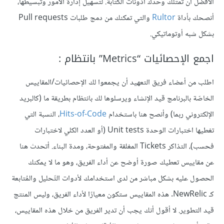
الأفضل أن تمتلك وحدك أذونات الكتابة. لتسهيل إدارة الأمور وتبسيطها،
أنصحك بأداة
Rultor
والتي تمكنك من دمج طلبات Pull requests
بشكل شبه أوتوماتيكي.
اجمع الإحصائيات “Metrics” بانتظام :
اطلب من أعضاء فريق التعهيد أن يجمعوا لك الإحصائيات/المقاييس
الخاصّة بالبرنامج قيد الإنشاء ويرسلوها لك بانتظام بطريقة ما (كالبريد
الإلكتروني ربما) وأنصح هنا باستخدام
Hits-of-Code
، النسبة التي
تغطيها اختبارات الوحدة Unit tests (أو العدد الكلي لاختبارات
فحسب)، التذاكر Tickets المغلقة والمفتوحة، ومدة البناء. أتحدث هنا
عن مقاييس تعطيك صورة أوضح عن أداء الفريق، وهو ما لا يمكنك
الحصول عليه بشكل مباشر من لدى استخدامك لأدوات التّحليل والمُتابعة
كـ NewRelic. هذه المقاييس ستكون معيارًا لأداء الفريق، وليس المنتج
قيد التطوير. لا أقول أنك يجب أن تدير الفريق من خلال هذه المقاييس،