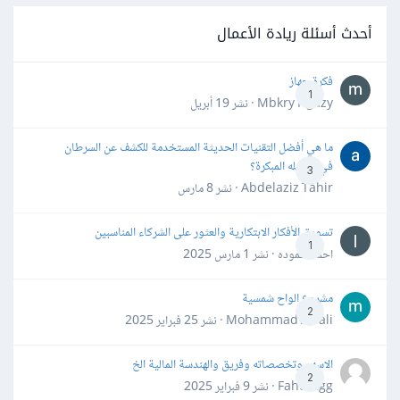
أحدث أسئلة ريادة الأعمال
فكرة جهاز
1
Mbkry Hgazy · نشر
19 أبريل
ما هي أفضل التقنيات الحديثة المستخدمة للكشف عن السرطان
في مراحله المبكرة؟
3
Abdelaziz Tahir · نشر
8 مارس
تسويق الأفكار الابتكارية والعثور على الشركاء المناسبين
1
احمد حموده · نشر
1 مارس 2025
مشروع الواح شمسية
2
Mohammad Awali · نشر
25 فبراير 2025
الاسهم وتخصصاته وفريق والهندسة المالية الخ
2
Fahd Ggg · نشر
9 فبراير 2025