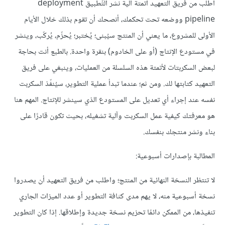
اطلب من فريق التعهيد أتمتة آلية نشر التّطبيق deployment
pipeline ووضعه تحت تحكمك، أنصحك أن تقوم بذلك خلال الأيام
الأولى للمشروع، ما يعني أن المنتج سيُبنى؛ يُختبر؛ يُحزّم، يُركّب، وينشر
في مستودع الإنتاج (أو على الخادوم) بنقرة واحدة. بالطبع أنت بحاجة
لبعض السكربتات لأتمتة هذه السلسلة من العمليات، وينبغي على فريق
التعهيد كتابتها لك. ومن ثم؛ عندما تبدأ عملية التطوير، سيُنفّذ السكربت
نفسه عند إجراء أي تعديل على المستودع الذي سينشر للإنتاج. المهم هنا
هو معرفتك كيفية عمل السكربت وآلية تشغيله، بحيث تكون قادرًا على
بناء ونشر منتجك بنفسك.
المطالبة بإصدارات أسبوعية:
لا تنتظر النسخة النهائية من المنتج؛ واطلب من فريق التعهيد أن يصدروا
نسخة أسبوعية منه، لا يهم مدى كثافة التطوير أو عدد الميزات الجاري
تنفيذها، من الممكن دائمًا تحزيم نسخة جديدة وإطلاقها. إذا كان التطوير