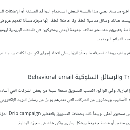
مناسبة. يعني هذا بالنسبة للبعض استخدام النوافذ المنبثقة أو الإعلانات التي
 هنالك وسائل مناسبة قطعًا ولا خاطئة قطعًا، إنّها مجرّد مسألة تقديم عروض قي
طة بتنبيههم عند نشر مقالات جديدة (يعني يشتركون في قائمتك البريدية ليبقوا
ية القوائم البريدية.
 والفيديوهات لمعرفة ما يحفّز الزوّار على اتخاذ إجراء. لكن مهما كانت وسيلتك، 
ت إخبارية. وفي الواقع، اكتسب التسويق سمعة سيئة من بعض الشركات التي أسا
الأساليب ويحذرون من الشركات التي تغمرهم بوابل من رسائل البريد الإلكتروني.
المسوّق الذكي هو الذي يعرف كيف يطوّر التسويق عبر ال
ى، منتج، أو خدمة جديدة وبشكل بطيء. ولكن هذه هي مجرّد البداية.