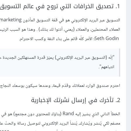
1. تصديق الخرافات التي تروج في عالم التسويق عبر البريد الإلكتروني
العملاء المحتملين، والعملاء (يعني، أذنوا لك بذلك) . وهذا هو السبب الرئي
Seth Godin؛ الأمر كلّه قائم على بناء الثقة وكسب الاحترام.
"إنّه (التسويق عبر البريد الإلكتروني) يميّز قدرة المستهلكين الجديد
انتباههم".
احترم صندوق الوارد لعملائك وقدّم قيمة، وعندها سيكون بوسعك النجاح.
2. تأخرك في إرسال نشرتك الإخبارية
الخطأ الثاني الذي يشير إليه Rand (بناؤك للمحت
مصمّم لكي يُنشر ويُشارك، يُنشأ البريد الإلكتروني لتوصيل رسالة والحثّ عل