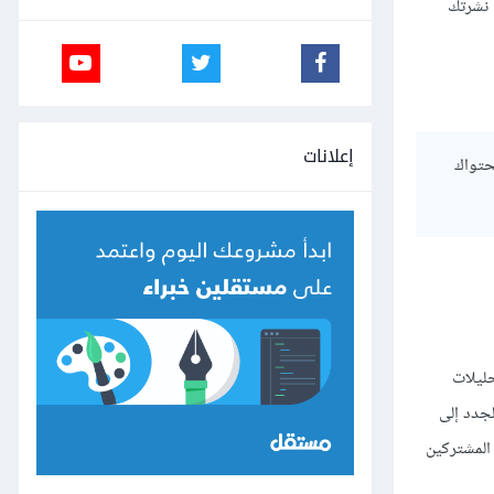
بإرسال نشرتك
إعلانات
محتواك
حليلات
لجدد إلى
المشتركين