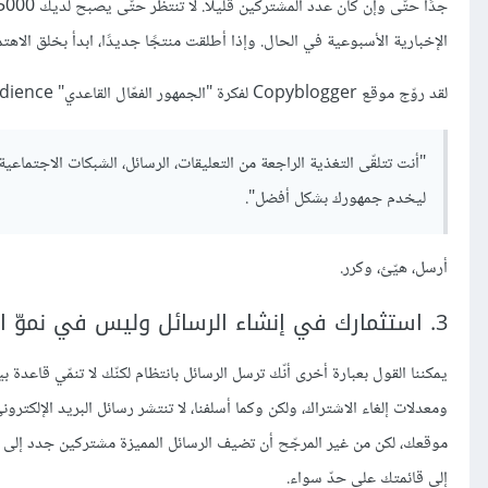
الإخبارية الأسبوعية في الحال. وإذا أطلقت منتجًا جديدًا، ابدأ بخلق الاهت
لقد روّج موقع Copyblogger لفكرة "الجمهور الفعّال القاعدي" Minimum viable audience والتي تنطبق تمامًا على هذا الدرس:
"أنت تتلقّى التغذية الراجعة من التعليقات، الرسائل، الشبكات الاجتماع
ليخدم جمهورك بشكل أفضل".
أرسل، هيّئ، وكرر.
3. استثمارك في إنشاء الرسائل وليس في نموّ القائمة البريدية
يمكننا القول بعبارة أخرى أنّك ترسل الرسائل بانتظام لكنّك لا تنمّي قاعدة 
ومعدلات إلغاء الاشتراك، ولكن وكما أسلفنا، لا تنتشر رسائل البريد الإلكت
موقعك، لكن من غير المرجّح أن تضيف الرسائل المميزة مشتركين جدد إلى 
إلى قائمتك على حدّ سواء.