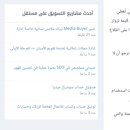
 تُغطّي
أحدث مشاريع التسويق على مستقل
ّمة لزوّار
خبير Media Buyer لبراند ملابس نسائية خاصة إدارة 
 على اطّلاع
حملات Meta & TikTok
منذ 21 دقيقة
إدارة حملات إعلانية لخدمة تقويم الأسنان — المرحلة الأولى
نرجو أن لا
منذ 1 ساعة
صيدلي متخصص في SEO بخبرة عملية في تحسين ظهور 
مواقع الصيدليات الإلكترونية
منذ 2 ساعة
مسؤول حساب سوشيال ميديا
ءت استخدام
منذ 3 ساعة
توثيق حساب واتساب للأعمال العلامة الزرقاء وحسابات 
التواصل الاجتماعي
منذ 3 ساعة
بريد الإلكتروني إلى مستوى أعلى. ويبدأ ذلك بحملات التسويق بالتقطير Drip campaign المؤتمتة والتي