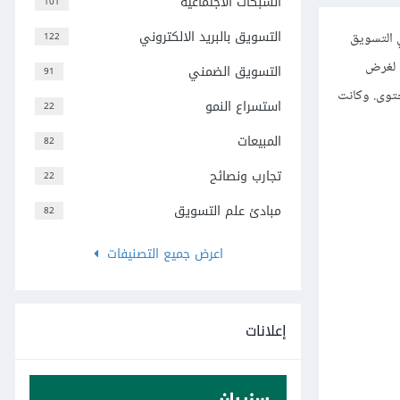
الشبكات الاجتماعية
101
التسويق بالبريد الالكتروني
 التسويق
122
 Rand عبارات واضحة وبسيطة لغرض
التسويق الضمني
91
 التسويق بالمحتوى. وكانت
استسراع النمو
22
المبيعات
82
تجارب ونصائح
22
مبادئ علم التسويق
82
اعرض جميع التصنيفات
إعلانات