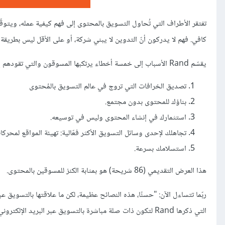
تفتقر الأطراف التي تُحاول التسويق بالمحتوى إلى فهم كيفية عمله، ويتو
كافي. فهم لا يدركون أنّ التدوين لا يبني شركة، أو على الأقل ليس بطريقة 
يقسّم Rand الأسباب إلى خمسة أخطاء يرتكبها المسوقون والتي تقودهم إلى الفشل:
تصديق الخرافات التي تروج في عالم التسويق بالمُحتوى
بناؤك للمحتوى بدون مجتمع.
استثمارك في إنشاء المحتوى وليس في توسيعه.
تجاهلك لإحدى وسائل التسويق الأكثر فعّالية: تهيئة المواقع لمحركات ا
استسلامك بسرعة.
هذا العرض التقديمي (86 شريحة) هو بمثابة الكنز للمسوقين بالمحتوى.
ربّما تتساءل الآن: "حسنًا، هذه النصائح عظيمة، لكن ما علاقتها بالتسويق ع
التي ذكرها Rand لتكون ذات صلة مباشرة بالتسويق عبر البريد الإلكتروني.