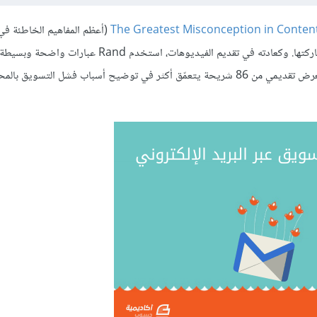
The Greatest Misconception in Conten
(أعظم المفاهيم الخاطئة في
بالمحتوى)، وهو من المواضيع الملهمة، المثيرة للاهتمام، والتي تستحق مشاركتها. وكعادته في تقديم الفيديوهات، استخدم
توضيح أسباب فشل التسويق بالمحتوى. وقد قام مؤخرًا بإلحاق الفيديو بعرض تقديمي من 86 شريحة يتعمّق أكثر في توضيح أسباب فشل