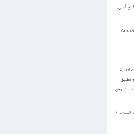
لات فتح أعلى
وك المستخدم على موقعه ويقوم بإرسال رسائل موجّهة جدًا بناءً على ذلك السلوك. من الأمثلة على ذلك موقع Amazon
ت لتنمية
ع تطبيق
ار متن/إنشاء copy جديد، عناوين وتجزئة جديدة، ومن
ة المستمدة