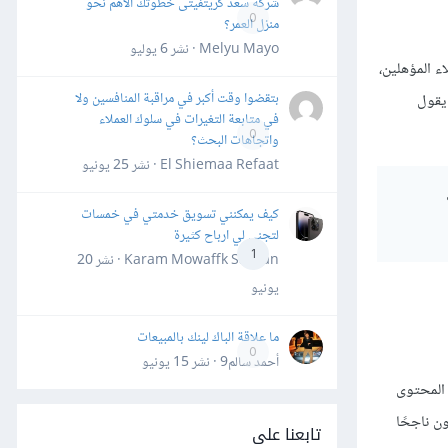
شركة سعد كريتفيتى خطوتك الأهم نحو
0
منزل العمر؟
Melyu Mayo · نشر
6 يوليو
صل مع العملاء المؤهلين،
بتقضوا وقت أكبر في مراقبة المنافسين ولا
 يقول
في متابعة التغيرات في سلوك العملاء
0
واتجاهات البحث؟
El Shiemaa Refaat · نشر
25 يونيو
كيف يمكنني تسويق خدمتي في خمسات
لتجني لي ارباح كثيرة
1
Karam Mowaffk Sarhan · نشر
20
يونيو
ما علاقة الباك لينك بالمبيعات
0
أحمد سالم9 · نشر
15 يونيو
نّ المحتوى
ن ناجحًا
تابعنا على