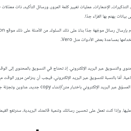
Transact، مثل الإيصالات، الفواتير، التذكيرات، الإشعارات، عمليات تغيير كلمة المرور، ورسائل التأكيد، ذات معدّ
انات يهتم بها القرّاء جدًا.
أما المسوّق الذكي جدًا فهو الذي يتتبّع سل
ها بمساعدة بعض الأدوات مثل Vero.
ق بالمحتوى والتسويق عبر البريد الإلكتروني. إذ تحتاج في التسويق بالمحتوى إلى الوق
ية. أمّا بالنسبة للتسويق عبر البريد الإلكتروني، فيجب أن يتزامن مرور الوقت م
التغييرات المبنية على التغذية الراجعة بسرعة. وهذا يتطلّب أيضًا أن يقوم المسوّق عبر البريد الإلكتروني باختب
عليها. وإذا كنت تعمل على تحسين رسائلك وتنمية قائمتك البريدية، سترتفع القيم