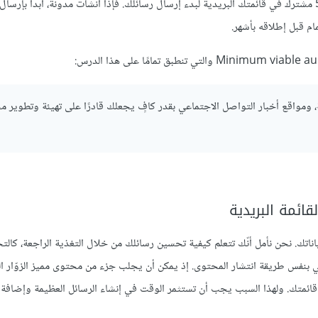
جدًا حتّى وإن كان عدد المشتركين قليلًا. لا تنتظر حتّى يصبح لديك 5000 مشترك في قائمتك البريدية لبدء إرسال رسائلك. فإذا أنشأت مدونة، ابدأ 
مام قبل إطلاقه بأشهر.
ية، ومواقع أخبار التواصل الاجتماعي بقدر كافٍ يجعلك قادرًا على تهيئة وتطوير 
بياناتك. نحن نأمل أنّك تتعلم كيفية تحسين رسائلك من خلال التغذية الراجعة، كالت
روني بنفس طريقة انتشار المحتوى. إذ يمكن أن يجلب جزء من محتوى مميز الزوّار ا
قائمتك. ولهذا السبب يجب أن تستثمر الوقت في إنشاء الرسائل العظيمة وإضافة 