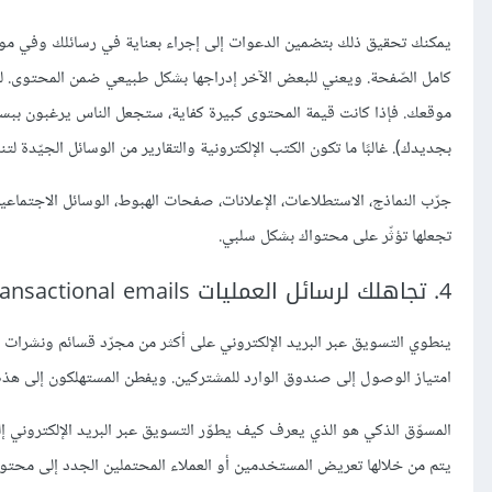
يمكنك تحقيق ذلك بتضمين الدعوات إلى إجراء بعناية في رسائلك وفي مواضع 
كامل الصّفحة. ويعني للبعض الآخر إدراجها بشكل طبيعي ضمن المحتوى. ليست
موقعك. فإذا كانت قيمة المحتوى كبيرة كفاية، ستجعل الناس يرغبون ببسا
بجديدك). غالبًا ما تكون الكتب الإلكترونية والتقارير من الوسائل الجيّدة لتنم
جرّب النماذج، الاستطلاعات، الإعلانات، صفحات الهبوط، الوسائل الاجتماعية،
تجعلها تؤثّر على محتواك بشكل سلبي.
4. تجاهلك لرسائل العمليات Transactional emails والرسائل السلوكية Behavioral email
ينطوي التسويق عبر البريد الإلكتروني على أكثر من مجرّد قسائم ونشرا
امتياز الوصول إلى صندوق الوارد للمشتركين. ويفطن المستهلكون إلى هذه 
يتم من خلالها تعريض المستخدمين أو العملاء المحتملين الجدد إلى محتو