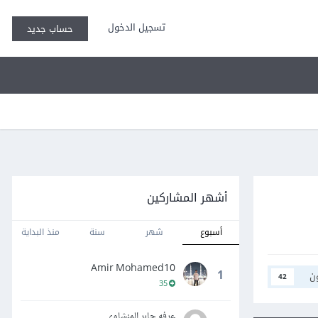
تسجيل الدخول
حساب جديد
أشهر المشاركين
أسبوع
شهر
سنة
منذ البداية
Amir Mohamed10
1
ن
42
35
عرفه جابر المنشاوي