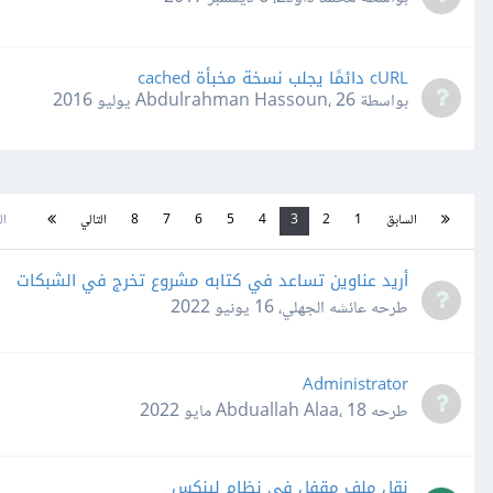
cURL دائمًا يجلب نسخة مخبأة cached
بواسطة Abdulrahman Hassoun،
26 يوليو 2016
السابق
1
2
3
4
5
6
7
8
التالي
الص
أريد عناوين تساعد في كتابه مشروع تخرج في الشبكات
طرحه
عائشه الجهلي
،
16 يونيو 2022
Administrator
طرحه
18 مايو 2022
،
Abduallah Alaa
نقل ملف مقفل في نظام لينكس