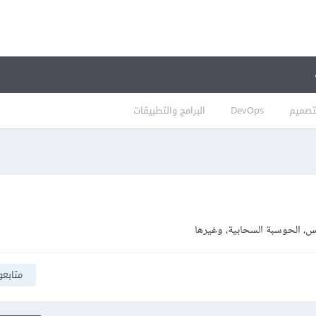
تصميم
DevOps
البرامج والتطبيقات
س، الحوسبة السحابية، وغيرها
متابعو