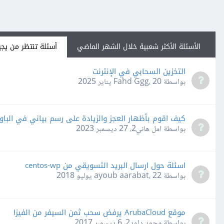
الأسئلة الأكثر شعبية خلال الشهر الماضي
أسئلة تنتظر من يجي
التخزين السحابي في الإنترنت
بواسطة Fahd Ggg،
20 يناير 2025
كيف اقوم بأظهار العجز والزيادة على رسم بياني في الباو
بواسطة امل هاني2،
27 ديسمبر 2023
اسئلة حول ارسال البريد التسويقي من centos-wp
بواسطة ayoub aarabat،
22 يوليو 2018
موقع ArubaCloud يرفض سحب ثمن السيفر من الفيزا
بواسطة محمد داود2،
6 ديسمبر 2017