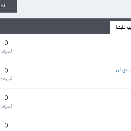
اطر
ب عليها
0
أصوات
ر بي اي
0
أصوات
0
أصوات
0