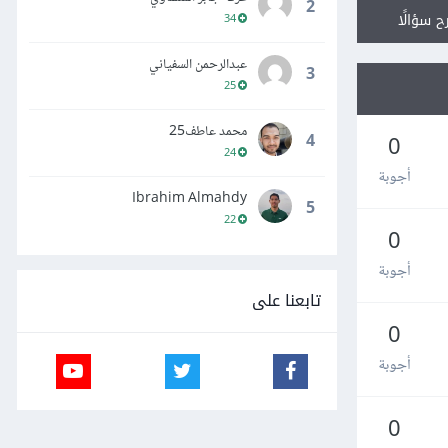
2
ح سؤالًا
34
عبدالرحمن السفياني
3
25
محمد عاطف25
4
0
24
أجوبة
Ibrahim Almahdy
5
22
0
أجوبة
تابعنا على
0
أجوبة
0