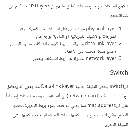
تتكون الشبكات من سبع طبقات يُطلق عليهم الOSI layers سنتكلم عن
ثﻻثة منهم
physical layer مسؤلة عن نقل البيانات عبر الأسﻻك وتردد
الموجات والأشياء الفيزيائية أو المادية بوجهٍ عام
data-link layer مسؤلة عن ربط كروت الشبكة ببعضهم البعض
وصنع شبكة محلية بين الأجهزة
network layer: مسؤلة عن ربط الشبكات ببعض
Switch
الswitch ينتمي للطبقة الثانية Data-link kayer مما يعني أنه يتعامل
مع كروت الشبكة (network card) أي أنه يقوم بتوجيه البيانات إستناداً
على الmac address مما يعني أنه فقط يقوم بربط الأجهزة ببعضها
البعض ولكن ﻻ يستطيع ربط الأجهزة ذات الشبكة الواحدة بالأجهزة في
الشبكة الأخرى