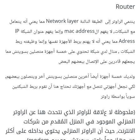
Router
ينتمي الراوتر إلى الطبقة الثالثة Network layer مما يعني أنه يتعامل
مع الشبكات, ﻻ يفهم الmac address وإنما يفهم عنوان الشبكة IP
Adress مما يعني أنه ﻻ يهتم بربط الأجهزة نفسها وإنما وظيفته ربط
الشبكات , مثال لدي شبكة تحتوي على خمسة أجهزة متصلين بسويتش مما
يجعلهم قادرين على الإتصال ببعضهم البعض
ولديك خمسة أجهزة أيضاً أخرين متصلين بسويتش أخر ويتصلون ببعضهم,
لكي نجعل أجهزتي تتصل مع أجهزتك نحتاج هنا أن نقوم بربط الشبكتين
سوياً بواسطة راوتر
(ملحوظة ﻻ عﻻقة للراوتر الذي نتحدث هنا عن الراوتر
المنزلي الموجود في المنزل المُقدم من شركات
الانترنت, حيث أن الراوتر المنزلي يحتوي بداخله على أكثر