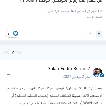
من جهاز معاً راوتر, سويتش, موديم modem)
تم التعديل في
1 نوفمبر 2021
بواسطة شرف الدين2
تنسيق الإجابة
اقتباس
1
0
Salah Eddin Beriani2
نشر
2 نوفمبر 2021
يعمل ال router عن طريق توصيل شبكة بشبكة أخرى عبر مودم تتضمن
الاتصالات الأكثر شيوعًا الشبكات المحلية (شبكات المنطقة المحلية) أو
شبكات WAN (شبكات المنطقة الواسعة). عادةً ما يتم العثور على