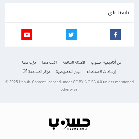
تابعنا على
عن أكاديمية حسوب
الأسئلة الشائعة
اكتب معنا
درّب معنا
إرشادات الاستخدام
بيان الخصوصية
مركز المساعدة
© 2025
Hsoub
.
Content licensed under
CC BY-NC-SA 4.0
unless mentioned
otherwise.