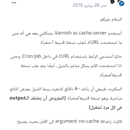
نشر
26 يوليو 2016
السلام عليكم،
أستخدم Varnish as cache server. مشكلتي معه هي أنه متى
ما استخدمت cURL، تُجلب نسخة قديمة / مخبأة.
حاليًا أستدعي الرابط باستخدام cURL في داخل Cron Job، وحتى
اذا استخدمت الأمر بشكل مباشر بالشيل.. أيضًا يتم جلب نسخة
قديمة/مخبأة.
السكربت طبيعي أن يأخذ ~4 دقائق للتنفيذ، بينما الشيل يعرض الناتج
مباشرة، وهو نسخة قديمة/مخبأة.
(المفروض أن يختلف الـoutput
في كل مرة تشغيل)
فكرت بإضافة argument: no-cache إلى الأمر، بحيث يصبح: