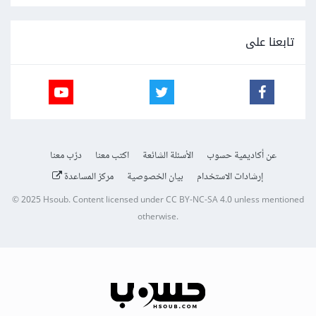
تابعنا على
عن أكاديمية حسوب
الأسئلة الشائعة
اكتب معنا
درّب معنا
إرشادات الاستخدام
بيان الخصوصية
مركز المساعدة
© 2025
Hsoub
.
Content licensed under
CC BY-NC-SA 4.0
unless mentioned
otherwise.