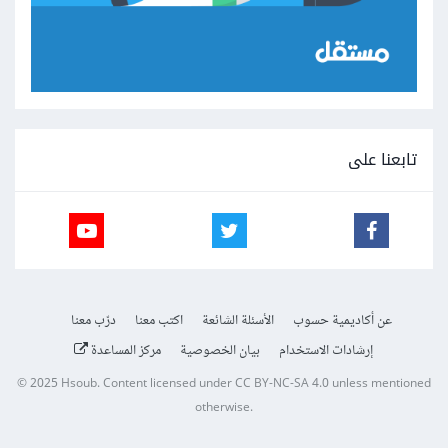
تابعنا على
عن أكاديمية حسوب
الأسئلة الشائعة
اكتب معنا
درّب معنا
إرشادات الاستخدام
بيان الخصوصية
مركز المساعدة
© 2025
Hsoub
.
Content licensed under
CC BY-NC-SA 4.0
unless mentioned
otherwise.