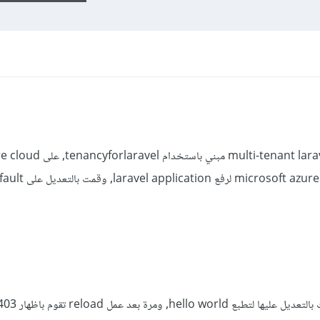
مرة يتم تنفيذ صفحة index.php وقمت بالتعديل عليها لتطبع hello world, ومرة بعد عمل reload 