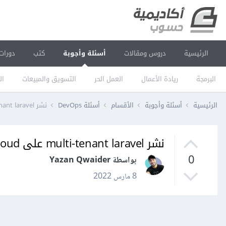
الرئيسية
دروس ومقالات
أسئلة وأجوبة
كتب
دورات
البرمجة
ريادة الأعمال
العمل الحر
التسويق والمبيعات
ال
الرئيسية
أسئلة وأجوبة
الأقسام
أسئلة DevOps
نشر multi-tenant laravel على azure cloud
نشر multi-tenant laravel على azure cloud
0
بواسطة Yazan Qwaider
8 مارس 2022