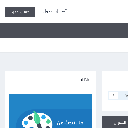
تسجيل الدخول
حساب جديد
إعلانات
ن
1
السؤال