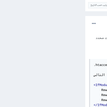
ترتيب حسب التاريخ
قت محدد
.htacce
التالي:
<IfModu
    Rew
    Rew
</IfMod