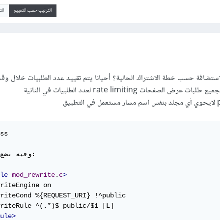
الترتيب حسب التقييم
ال
ستضافة حسب خطة الاشتراك الحالية؟ أحيانا يتم تقييد عدد الطلبيات خلال و
ض الصفحات rate limiting لعدد الطلبيات في الثانية
ss

وفيه نضع 

le
mod_rewrite
.
c
>
riteEngine on

riteCond %{REQUEST_URI} !^public

ule>