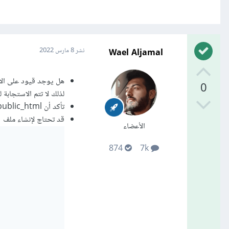
Wael Aljamal
نشر
8 مارس 2022
هل يوجد قيود على الا
0
لذلك لا تتم الاستجابة لجميع طلبات عر
تأكد أن public_html لايحوي أي مجلد بنفس اسم مسار مستعمل في التطبيق
قد تحتاج لإنشاء ملف
الأعضاء
874
7k