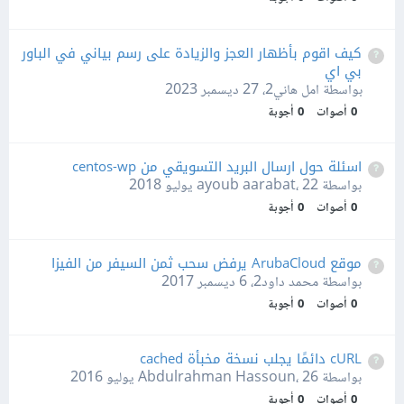
كيف اقوم بأظهار العجز والزيادة على رسم بياني في الباور
بي اي
بواسطة امل هاني2،
27 ديسمبر 2023
0
أصوات
0
أجوبة
اسئلة حول ارسال البريد التسويقي من centos-wp
بواسطة ayoub aarabat،
22 يوليو 2018
0
أصوات
0
أجوبة
موقع ArubaCloud يرفض سحب ثمن السيفر من الفيزا
بواسطة محمد داود2،
6 ديسمبر 2017
0
أصوات
0
أجوبة
cURL دائمًا يجلب نسخة مخبأة cached
بواسطة Abdulrahman Hassoun،
26 يوليو 2016
0
أصوات
0
أجوبة