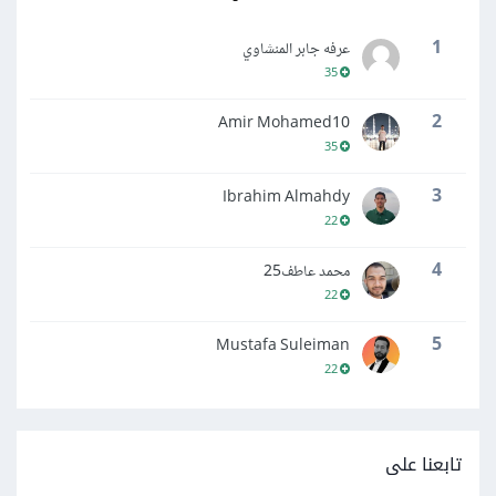
1
عرفه جابر المنشاوي
35
2
Amir Mohamed10
35
3
Ibrahim Almahdy
22
4
محمد عاطف25
22
5
Mustafa Suleiman
22
تابعنا على