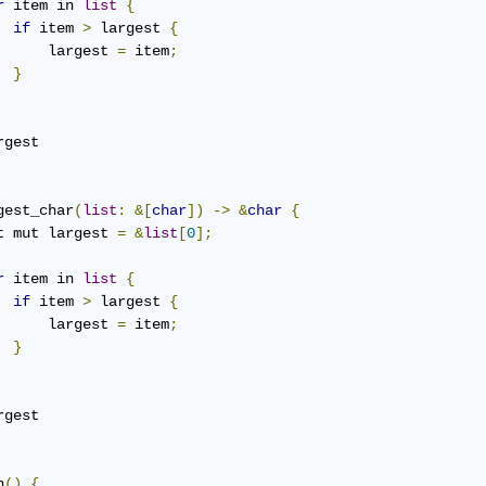
r
 item in 
list
{
if
 item 
>
 largest 
{
      largest 
=
 item
;
}
gest_char
(
list
:
&[
char
])
->
&
char
{
t mut largest 
=
&
list
[
0
];
r
 item in 
list
{
if
 item 
>
 largest 
{
      largest 
=
 item
;
}
n
()
{