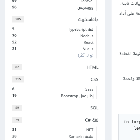
69
Laravel
نات ثابتة.
96
ووردبريس
عممة على أداء
جافاسكربت
505
5
لغة TypeScript
70
Node.js
52
React
21
Vue.js
مة المُعادة،
(و 3 أكثر)
HTML
82
الدالتين في دالة واحدة
CSS
215
6
Sass
19
إطار عمل Bootstrap
SQL
59
لغة C#‎
79
fn lar
    le
31
‎.NET
28
منصة Xamarin