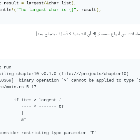
t result 
=
 largest
(&
char_list
);
intln
!(
"The largest char is {}"
,
 result
);
لات من أنواع معممة؛ إلا أن الشيفرة لا تُصرَّف بنجاح بعد]
 run

piling chapter10 v0.1.0 (file:///projects/chapter10)

E0369]: binary operation `>` cannot be applied to type `&
rc/main.rs:5:17

      if item > largest {

         ---- ^ ------- &T

         |

         &T

consider restricting type parameter `T`
