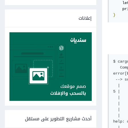
    le
    pr
}
إعلانات
$ cargo
   Com
error[
 --> s
  |

5 |   
  |   
  |   
  |   
  |

أحدث مشاريع التطوير على مستقل
help: 
  |
