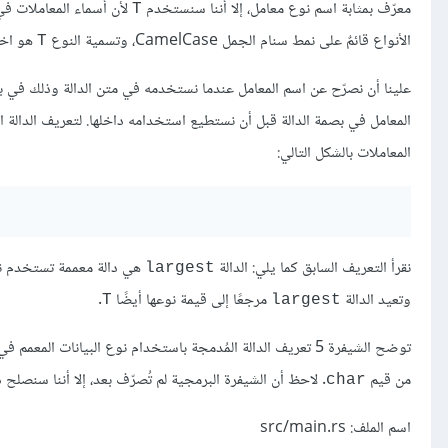
معرّف بمثابة اسم نوع معامل، إلا أننا سنستخدم
لأن أسماء المعاملات ف
T
الأنواع قائمٌ على نمط سنام الجمل CamelCase، وتسمية النوع
هو اختصار لكلمة ا
T
علينا أن نصرّح عن اسم المعامل عندما نستخدمه في متن الدالة وذلك في ب
المعامل في بصمة الدالة قبل أن نستطيع استخدامه داخلها. لتعريف الدالة ا
المعاملات بالشكل التالي:
نقرأ التعريف السابق كما يلي: الدالة
هي دالة معممة تستخدم نو
largest
وتعيد الدالة
مرجعًا إلى قيمة نوعها أيضًا
.
T
largest
توضح الشيفرة 5 تعريف الدالة المُدمجة باستخدام نوع البيانات المعمم في بصمتها، كما توضح الشيفرة أيضًا كيفية استدعاء الدالة باستخدام شريحة من قيم
من قيم
. لاحظ أن الشيفرة البرمجية لم تُصرّف بعد، إلا أننا سنصلح ذل
char
اسم الملف: src/main.rs