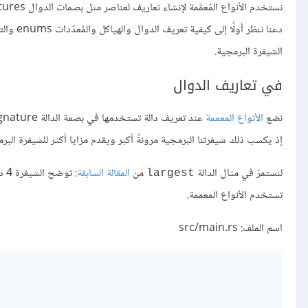
نستخدم الأنواع المُعمَّمة لإنشاء تعاريف لعناصر مثل بصمات الدوال function signatures أو
دعنا ننظر أولًا إلى كيفية تعريف الدوال والهياكل و
المُعدّدات enums
الشيفرة البرمجية.
في تعاريف الدوال
نضع
الأنواع المعممة
عند تعريف دالة تستخدمها في بصمة الدالة function signature، وهو المكان الذي نحدد فيه عادةً
إذ يكسب ذلك شيفرتنا البرمجية مرونةً أكبر ويقدم مزايا أكثر للشيفرة البرم
لنستمرّ في مثال الدالة
من
المقالة السابقة
largest
تستخدم الأنواع المعممة.
اسم الملف: src/main.rs