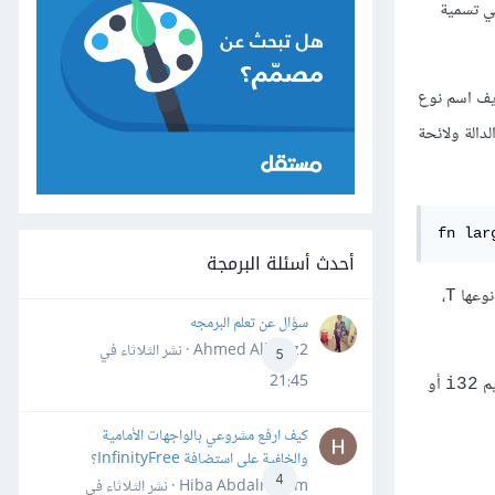
في تسمية
ريف اسم نوع
دالة ولائحة
fn lar
أحدث أسئلة البرمجة
نوعها
،
T
سؤال عن تعلم البرمجه
Ahmed Alhafiz2 · نشر
الثلاثاء في
5
21:45
أو
i32
كيف ارفع مشروعي بالواجهات الأمامية
والخلفية على استضافة InfinityFree؟
4
Hiba Abdalrheem · نشر
الثلاثاء في