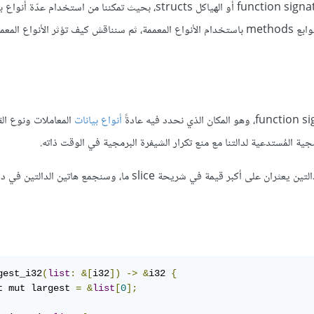
الهياكل structs
، بحيث تمكننا من استخدام عدّة أنواع بيا
والتوابع methods باستخدام الأنواع المعممة، ثم سنناقش كيف تؤثر الأنواع الم
أنواع بيانات
المعاملات ونوع القي
جية المُستدعية لدالتنا مع منع تكرار الشيفرة البرمجية في الوقت ذاته.
: توضح الشيفرة 4 دالتين يعثران على أكبر قيمة في شريحة slice ما، وسنجمع هاتين 
gest_i32
(
list
:
&[
i32
])
->
&
i32 
{
t mut largest 
=
&
list
[
0
];