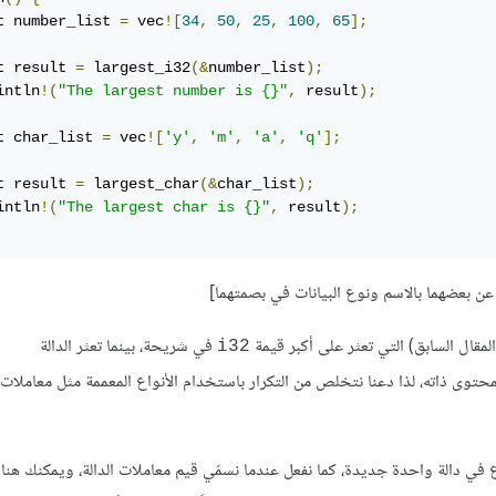
t number_list 
=
 vec
![
34
,
50
,
25
,
100
,
65
];
t result 
=
 largest_i32
(&
number_list
);
intln
!(
"The largest number is {}"
,
 result
);
t char_list 
=
 vec
![
'y'
,
'm'
,
'a'
,
'q'
];
t result 
=
 largest_char
(&
char_list
);
intln
!(
"The largest char is {}"
,
 result
);
في شريحة، بينما تعثر الدالة
i32
حتوى ذاته، لذا دعنا نتخلص من التكرار باستخدام الأنواع المعممة مثل معاملات 
في دالة واحدة جديدة، كما نفعل عندما نسمّي قيم معاملات الدالة، ويمكنك هنا