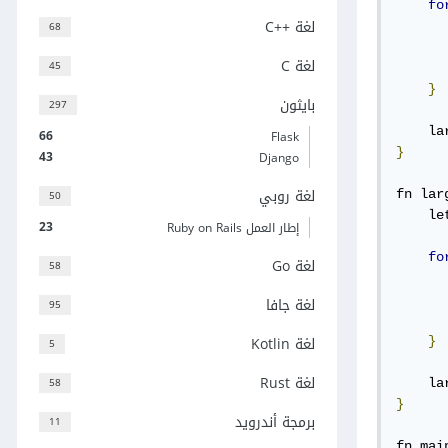
fo
لغة C++‎
68
      
لغة C
45
}
بايثون
297
66
Flask
}
43
Django
لغة روبي
50
fn lar
    le
23
إطار العمل Ruby on Rails
fo
لغة Go
58
      
لغة جافا
95
لغة Kotlin
}
5
لغة Rust
58
}
برمجة أندرويد
11
fn mai