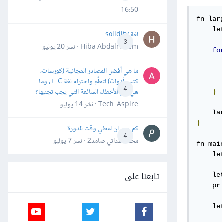
16:50
fn lar
    le
لغة solidity
3
Hiba Abdalrheem · نشر
20 يوليو
fo
ما هي أفضل المصادر المجانية (كورسات،
      
كتب، أدوات) لتعلّم واحترام لغة C++، وما
4
هي أهم الأخطاء الشائعة التي يجب تجنبها؟
}
Tech_Aspire · نشر
14 يوليو
}
كم علي ان اعطي وقت للدورة
4
محمد سداتي صامد2 · نشر
7 يوليو
fn mai
    le
تابعنا على
    le
    pr
    le