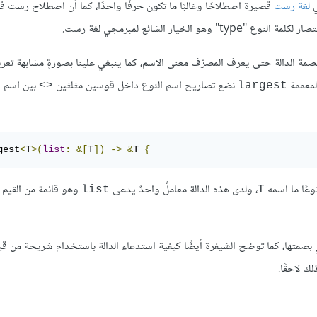
ي
لغة رست
قصيرة اصطلاحًا وغالبًا ما تكون حرفًا واحدًا، كما أن اصطلاح رست 
لنوع "type" وهو الخيار الشائع لمبرمجي لغة رست.
صمة الدالة حتى يعرف المصرّف معنى الاسم، كما ينبغي علينا بصورةٍ مشابهة تع
لمعممة
نضع تصاريح اسم النوع داخل قوسين مثلثين
بين اسم ال
<>
largest
gest
<
T
>(
list
:
&[
T
])
->
&
T 
{
عًا ما اسمه
، ولدى هذه الدالة معاملٌ واحدٌ يدعى
وهو قائمة من القيم 
list
T
ك لاحقًا.