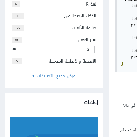
لغة R
6
    le
الذكاء الاصطناعي
115
    le
    pr
صناعة الألعاب
102
    le
سير العمل
68
38
Git
    le
    pr
الأنظمة والأنظمة المدمجة
77
}
اعرض جميع التصنيفات
إعلانات
في دالة
 استخدام