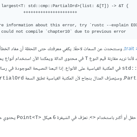
 largest<T: std::cmp::PartialOrd>(list: &[T]) -> &T {

          ++++++++++++++++++++++

re information about this error, try `rustc --explain E03
tr
، وسنتحدث عن السمات لاحقًا. يكفي معرفتك حتى اللحظة أن مفاد الخطأ 
 لأننا نريد مقارنة قيم النوع
في محتوى الدالة ويمكننا الآن استخدام أنواع يمك
T
في المكتبة القياسية على الأنواع. إذا اتبعنا النصيحة الموجودة في رسال
std:
، وسيُصرَّف المثال بنجاح لأن المكتبة القياسية تطبّق السمة
rtialOrd
Part
حقل أو أكثر باستخدام
. نعرّف في الشيفرة 6 هيكل
يحتوي عل
Point<T>‎
<>