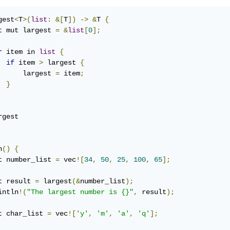
gest
<
T
>(
list
:
&[
T
])
->
&
T 
{
t mut largest 
=
&
list
[
0
];
r
 item in 
list
{
if
 item 
>
 largest 
{
      largest 
=
 item
;
}
n
()
{
t number_list 
=
 vec
![
34
,
50
,
25
,
100
,
65
];
t result 
=
 largest
(&
number_list
);
intln
!(
"The largest number is {}"
,
 result
);
t char_list 
=
 vec
![
'y'
,
'm'
,
'a'
,
'q'
];