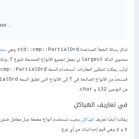
69`.

تذكر رسالة الخطأ المساعدة
وهي
سمة ait
std::cmp::PartialOrd
محتوى الدالة
لن يعمل لجميع الأنواع المحتملة للنوع
، وذلك
T
largest
تُرتَّب. يمكننا لتمكين المقارنات استخدام السمة
:cmp::PartialOrd
فسنحدّ من الأنواع الصالحة في
إلى الأنواع التي تطبّق السمة
ialOrd
T
من النوعين
و
.
char
i32
في تعاريف الهياكل
يمكننا أيضًا تعريف
الهياكل
، بحيث تستخدم أنواع معممة مثل معامل ضمن 
و
وهي قيم إحداثيات من أي نوع.
y
x