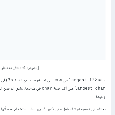
[الشيفرة 4: دالتان تختلفان عن بعضهما بالاسم ونوع البيانات في بصمتهما]
الدالة
هي الدالة التي استخرجناها من الشيفرة 3 (في المقال السابق) التي تعثر على أكبر قيمة
largest_i32
على أكبر قيمة
في شريحة، ولدى الدالتين الم
char
largest_char
وحيدة.
نحتاج إلى تسمية نوع المعامل حتى نكون قادرين على استخدام عدة أنواع 