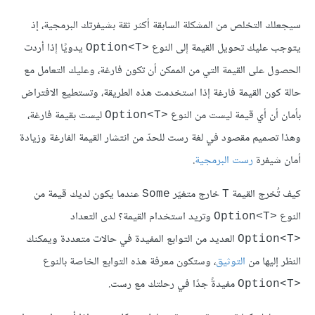
سيجعلك التخلص من المشكلة السابقة أكثر ثقة بشيفرتك البرمجية، إذ
يتوجب عليك تحويل القيمة إلى النوع
يدويًا إذا أردت
Option<T>‎
الحصول على القيمة التي من الممكن أن تكون فارغة، وعليك التعامل مع
حالة كون القيمة فارغة إذا استخدمت هذه الطريقة، وتستطيع الافتراض
بأمان أن أي قيمة ليست من النوع
ليست بقيمة فارغة،
Option<T>‎
وهذا تصميم مقصود في لغة رست للحدّ من انتشار القيمة الفارغة وزيادة
أمان شيفرة
رست البرمجية
.
كيف تُخرج القيمة
خارج متغيّر
عندما يكون لديك قيمة من
Some
T
النوع
وتريد استخدام القيمة؟ لدى التعداد
Option<T>‎
العديد من التوابع المفيدة في حالات متعددة ويمكنك
Option<T>‎
النظر إليها من
التوثيق
، وستكون معرفة هذه التوابع الخاصة بالنوع
مفيدةً جدًا في رحلتك مع رست.
Option<T>‎