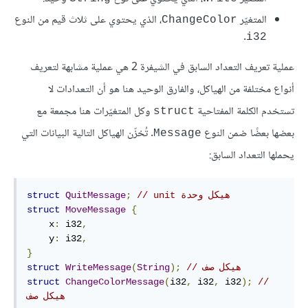
المتغيّر
، الذي يحتوي على ثلاث قيم من النوع
ChangeColor
.
i32
عملية تعريف التعداد السابق في الشيفرة 2 هي عملية مشابهة لتعريف
أنواع مختلفة من الهياكل، والفارق الوحيد هنا هو أن التعدادات لا
تستخدم الكلمة المفتاحية
وكل المتغيّرات هنا مجمعة مع
struct
بعضها بعضًا ضمن النوع
. تُخزّن الهياكل التالية البيانات التي
Message
يحملها التعداد السابق:
// unit هيكل وحدة
;
QuitMessage
struct
struct
MoveMessage
{
    x
:
 i32
,
    y
:
 i32
,
}
// هيكل صف
);
String
(
WriteMessage
struct
struct
ChangeColorMessage
(
i32
,
 i32
,
 i32
);
// 
هيكل صف