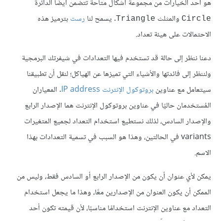
هو أحد الخيارات من مجموعة أشكال متاحة تتضمن أيضًا الدائرة
والمثلث
. يسمح لنا
رست
بترميز هذه
Triangle
Circle
الاحتمالات على هيئة تعداد.
دعنا ننظر إلى حالة قد تستخدم فيها التعدادات في شيفرتك البرمجية
ولننظر إلى فائدتها والأشياء التي تميزها عن الهياكل؛ لنقل أن تطبيقنا
سيتعامل مع عناوين
بروتوكول الإنترنت IP address
. المعياران
المُستخدمان حاليًا في عناوين بروتوكول الإنترنت هما الإصدار الرابع
والإصدار السادس، لذلك نستطيع استخدام التعداد لجميع المتغيرات
variants في الحالتين، وهذا هو السبب في تسمية التعدادات بهذا
الاسم.
يمكن لأي عنوان أن يكون من الإصدار الرابع أو السادس فقط، وليس من
الممكن أن يكون العنوان من الإصدارين معًا، وهذا ما يجعل استخدام
التعداد مع عناوين الإنترنت استخدامًا مناسبًا، لأن قيمته تكون أحد