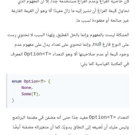
لأن خاصية الفراغ وعدم الفراغ مستخدمة جدًا، إلا أن المفهوم الذي
تحاول قيمة الفراغ أن تشير إليه ما زال مفيدًا ألا وهو أن القيمة الفارغة
غير صالحة أو مفقودة لسبب ما.
المشكلة ليست بالمفهوم وإنما بالحل المُطبّق، ولهذا السبب لا تحتوي رست
على النوع فارغ null، وإنما تحتوي على تعداد يدل على مفهوم عدم
وجود قيمة أو عدم صلاحيتها ألا وهو التعداد
المعرف
Option<T>‎
في المكتبة القياسية كما يلي:
enum
Option
<
T
>
{
None
,
Some
(
T
),
}
التعداد
مفيد جدًا حتى أنه مضمّن في مقدمة البرنامج
Option<T>‎
وليس عليك أن تُضيفه إلى النطاق يدويًا، كما أن متغيّراته مضمّنة أيضًا