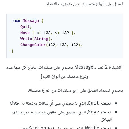
المثال على أنواع متعددة ضمن متغيّرات التعداد.
enum
Message
{
Quit
,
Move
{
 x
:
 i32
,
 y
:
 i32 
},
Write
(
String
),
ChangeColor
(
i32
,
 i32
,
 i32
),
}
[الشيفرة 2: تعداد Message يحتوي على متغيّرات، يخزّن كل منها عدد
ونوع مختلف من أنواع القيم]
يحتوي التعداد السابق على أربع متغيّرات من أنواع مختلفة:
المتغيّر
، الذي لا يحتوي على أي بيانات مرتبطة به إطلاقًا.
Quit
المتغيّر
، الذي يحتوي على حقول مُسمّاة بصورةٍ مشابهة
Move
للهياكل.
المتغيّر
، الذي يحتوي على نوع
وحيد.
String
Write