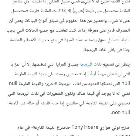
تكون القيمة شيئ أو لا شيء، فعلى سبيل المثال إذا طلبت أول عناصر
القائمة ستحصل على قيمة (شيء) إلا إذا كانت القائمة فارغة فستحصل
على لا شيء، والتعبير عن هذا المفهوم في سياق أنواع البيانات يعني أن
المصرف قادر على معرفة إذا ما كنت تعاملت مع جميع الحالات التي يجب
عليك التعامل معها، وتساعد هذه الميزة في منع حدوث الأخطاء الشائعة
جدًا في باقي لغات البرمجة.
يُنظر إلى تصميم
لغات البرمجة
بسياق المزايا التي تتضمنها، إلا أن المزايا
التي لن تُضمّن مهمةٌ أيضًا، إذ لا تحتوي رست على ميزة القيمة الفارغة
null التي تمتلكها العديد من لغات البرمجة الأخرى؛ والقيمة الفارغة null
تعني أنه لا يوجد أي قيمة هناك، وتكون المتغيرات في لغات البرمجة التي
تحتوي على القيمة الفارغة في حالتين، إما حالة فارغة أو حالة غير فارغة
not-null.
صرّح توني هواري Tony Hoare -مخترع القيمة الفارغة- في عام