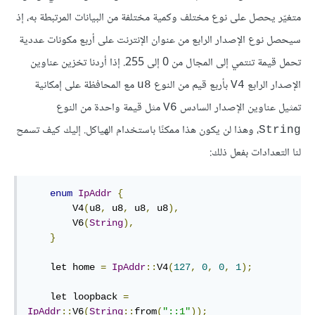
متغيّر يحصل على نوع مختلف وكمية مختلفة من البيانات المرتبطة به، إذ
سيحصل نوع الإصدار الرابع من عنوان الإنترنت على أربع مكونات عددية
تحمل قيمة تنتمي إلى المجال من 0 إلى 255. إذا أردنا تخزين عناوين
الإصدار الرابع
بأربع قيم من النوع
مع المحافظة على إمكانية
u8
V4
تمثيل عناوين الإصدار السادس
مثل قيمة واحدة من النوع
V6
، وهذا لن يكون هذا ممكنًا باستخدام الهياكل. إليك كيف تسمح
String
لنا التعدادات بفعل ذلك:
enum
IpAddr
{
        V4
(
u8
,
 u8
,
 u8
,
 u8
),
        V6
(
String
),
}
    let home 
=
IpAddr
::
V4
(
127
,
0
,
0
,
1
);
    let loopback 
=
IpAddr
::
V6
(
String
::
from
(
"::1"
));