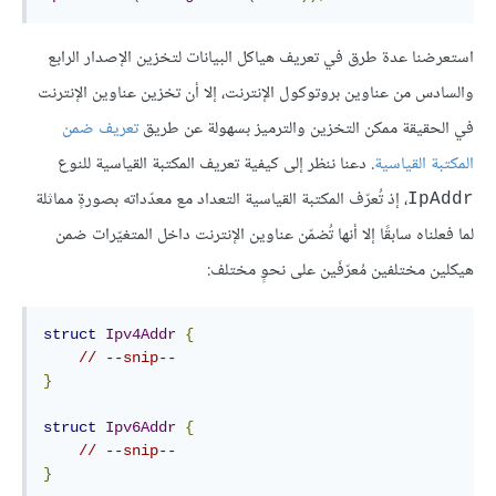
استعرضنا عدة طرق في تعريف هياكل البيانات لتخزين الإصدار الرابع
والسادس من عناوين بروتوكول الإنترنت، إلا أن تخزين عناوين الإنترنت
في الحقيقة ممكن التخزين والترميز بسهولة عن طريق
تعريف ضمن
المكتبة القياسية
. دعنا ننظر إلى كيفية تعريف المكتبة القياسية للنوع
، إذ تُعرّف المكتبة القياسية التعداد مع معدّداته بصورةٍ مماثلة
IpAddr
لما فعلناه سابقًا إلا أنها تُضمّن عناوين الإنترنت داخل المتغيّرات ضمن
هيكلين مختلفين مُعرّفَين على نحوٍ مختلف:
struct
Ipv4Addr
{
// --snip--
}
struct
Ipv6Addr
{
// --snip--
}