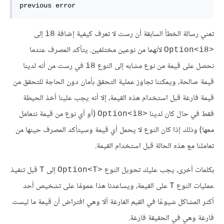
previous error
تعني رسالة الخطأ السابقة أن رست لا تعرف كيفية إضافة
إلى
i8
لأنهما من نوعين مختلفين. يتأكد المصرف عندما
Option<i8>‎
نحصل على قيمة من نوع مشابه إلى النوع
في رست من أنه لدينا
i8
قيمة صالحة، ويمكننا تجاوز عملية التحقق بأمان دون الحاجة للتحقق من
قيمة فارغة قبل استخدام هذه القيمة، إلا أنه يجب علينا أخذ الحيطة
فقط في حال كان لدينا
(أو أي نوع من قيمة نتعامل
Option<i8>‎
معها) وذلك إذا كان النوع لا يحمل أي قيمة وسيتأكد المصرف حينها من
تعاملنا مع هذه الحالة قبل استخدام القيمة.
بكلمات أخرى، يجب عليك تحويل النوع
إلى
قبل تنفيذ
T
Option<T>‎
عمليات النوع
على القيمة، ويساعدنا هذا عمومًا على تشخيص أحد
T
أكثر المشاكل شيوعًا في القيم الفارغة ألا وهي افتراض أن قيمة ما ليست
فارغة وهي في الحقيقة فارغة.