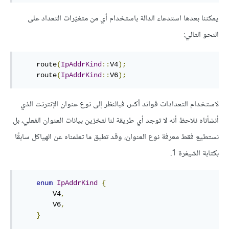
يمكننا بعدها استدعاء الدالة باستخدام أي من متغيّرات التعداد على
النحو التالي:
    route
(
IpAddrKind
::
V4
);
    route
(
IpAddrKind
::
V6
);
لاستخدام التعدادات فوائد أكثر، فبالنظر إلى نوع عنوان الإنترنت الذي
أنشأناه نلاحظ أنه لا توجد أي طريقة لنا لتخزين بيانات العنوان الفعلي، بل
نستطيع فقط معرفة نوع العنوان، وقد تطبق ما تعلمناه عن الهياكل سابقًا
بكتابة الشيفرة 1.
enum
IpAddrKind
{
        V4
,
        V6
,
}