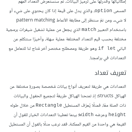
إمكانياتها وقدرتها على ترميز البيانات، ثم سنستعرض التعداد المهم
المسمى
، والذي يدل على قيمة إذا كان يحتوي على شيء أو
option
لا شيء، ومن ثمّ سننظر إلى مطابقة الأنماط pattern matching
باستخدام التعبير
الذي يجعل من عملية تشغيل شيفرات برمجية
match
مختلفة بحسب قيم التعداد المختلفة عملية سهلة، وأخيرًا سنتكلم عن
الباني
وهو طريقة ومصطلح مختصر آخر مُتاح لنا للتعامل مع
if let
التعدادات في برامجنا.
تعريف تعداد
التعدادات هي طريقة لتعريف أنواع بيانات مُخصصة بصورةٍ مختلفة عن
الهياكل structs؛ إذ تمنحنا الهياكل طريقةً لتجميع الحقول والبيانات
ذات الصلة معًا، فمثلًا يُعرّف المستطيل
من خلال طوله
Rectangle
وعرضه
؛ بينما تعطينا التعدادات الخيار للقول أن
width
height
القيمة هي واحدة من القيم الممكنة، فقد نرغب مثلًا بالقول أن المستطيل