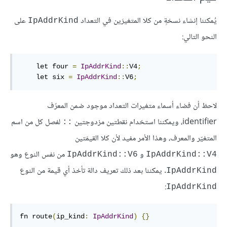
يُمكننا إنشاء نسخةٍ من كلا المتغيرَين في التعداد
على
IpAddrKind
النحو التالي:
    let four 
=
IpAddrKind
::
V4
;
    let six 
=
IpAddrKind
::
V6
;
لاحظ أن فضاء أسماء متغيرات التعداد موجود ضمن المعرّف
identifier، ويمكننا استخدام نقطتين مزدوجتين
لفصل كل من اسم
::
المتغيّر والمعرف، وهذا الأمر مفيد لأن كلا القيمَتين
و
من نفس النوع وهو
IpAddrKind::V6
IpAddrKind::V4
. يمكننا بعد ذلك تعريف دالة تأخذ أي قيمة من النوع
IpAddrKind
:
IpAddrKind
fn route
(
ip_kind
:
IpAddrKind
)
{}