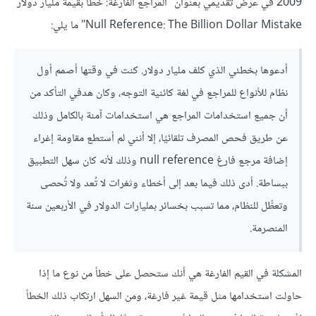
2009 في عرض تقديمي بعنوان "المراجع الفارغة: خطأ بقيمة مليار دولار
Null Reference: The Billion Dollar Mistake" ما يلي:
أدعوها بخطئي الذي كلف مليار دولار. كنت في وقتها أصمم أول
نظام للأنواع للمراجع في لغة كائنية التوجه، وكان هدفي التأكد من
أن جميع استخدامات المراجع هي استخدامات آمنة بالكامل وذلك
عن طريق فحص المصرف تلقائيًا، إلا أنني لم أستطع مقاومة إغراء
إضافة مرجع فارغ null reference وذلك لأنه كان سهل التطبيق
ببساطة. أدى ذلك فيما بعد إلى أخطاء وثغرات لا تُعد ولا تُحصى
وتعطُّل للنظام، مما تسبب بخسائر بمليارات الدولار في الأربعين سنة
المنصرمة.
المشكلة في القيم الفارغة هي أنك ستحصل على خطأ من نوع ما إذا
حاولت استخدامها مثل قيمة غير فارغة، ومن السهل ارتكاب ذلك الخطأ