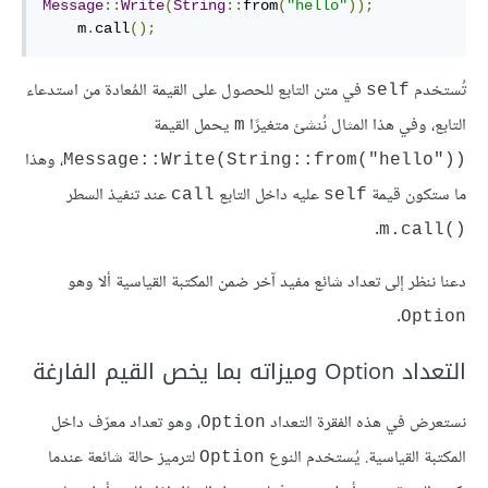
Message
::
Write
(
String
::
from
(
"hello"
));
    m
.
call
();
تُستخدم
في متن التابع للحصول على القيمة المُعادة من استدعاء
self
التابع، وفي هذا المثال نُنشئ متغيرًا
يحمل القيمة
m
، وهذا
Message::Write(String::from("hello"))‎
ما ستكون قيمة
عليه داخل التابع
عند تنفيذ السطر
call
self
.
m.call()‎
دعنا ننظر إلى تعداد شائع مفيد آخر ضمن المكتبة القياسية ألا وهو
.
Option
التعداد Option وميزاته بما يخص القيم الفارغة
نستعرض في هذه الفقرة التعداد
، وهو تعداد معرّف داخل
Option
المكتبة القياسية. يُستخدم النوع
لترميز حالة شائعة عندما
Option