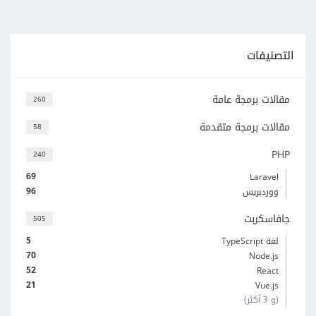
التصنيفات
مقالات برمجة عامة
260
مقالات برمجة متقدمة
58
PHP
240
69
Laravel
96
ووردبريس
جافاسكربت
505
5
لغة TypeScript
70
Node.js
52
React
21
Vue.js
(و 3 أكثر)