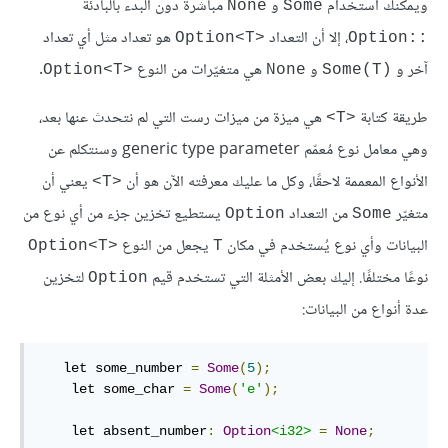
ويمكنك استخدام
و
مباشرةً دون البدء بالبادئة
None
Some
، إلا أن التعداد
هو تعداد مثل أي تعداد
Option<T>‎
Option::‎
آخر و
و
هي متغيّرات من النوع
.
Option<T>‎
None
Some(T)‎
طريقة كتابة
هي ميزة من ميزات رست التي لم نتحدث عنها بعد،
<T>
وهي معامل نوع مُعمّم generic type parameter وسنتكلم عن
الأنواع المعممة لاحقًا، وكل ما عليك معرفته الآن هو أن
يعني أن
<T>
متغيّر
من التعداد
يستطيع تخزين جزء من أي نوع من
Option
Some
البيانات وأي نوع يُستخدم في مكان
يجعل من النوع
Option<T>‎
T
نوعًا مختلفًا. إليك بعض الأمثلة التي تستخدم قيم
لتخزين
Option
عدة أنواع من البيانات:
   let some_number 
=
Some
(
5
);
    let some_char 
=
Some
(
'e'
);
    let absent_number
:
Option
<i32>
=
None
;