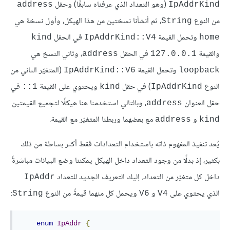
(وهو التعداد الذي عرفناه سابقًا) وحقل
address
IpAddrKind
من النوع
، ثم أنشأنا نسختين من هذا الهيكل، وأول نسخة هي
String
وتحمل القيمة
في الحقل
kind
IpAddrKind::V4
home
والقيمة
في الحقل
، وثاني النسخ هي
address
127.0.0.1
وتحمل القيمة
(المتغيّر الثاني من
IpAddrKind::V6
loopback
النوع
) في حقل
ويحتوي على القيمة
في
‎::1
kind
IpAddrKind
حقل العنوان
، وبالتالي استخدمنا هنا هيكلًا لتجميع القيمتين
address
و
مع بعضهما وربطنا المتغيّر مع القيمة.
address
kind
يُعد تنفيذ المفهوم ذاته باستخدام التعدادات فقط أكثر بساطة من ذلك
بكثير، إذ بدلًا من وجود التعداد داخل الهيكل يمكننا وضع البيانات مباشرةً
داخل كل متغيّر من التعداد. إليك التعريف الجديد للتعداد
IpAddr
الذي يحتوي على
و
ويحمل كل منهما قيمةً من النوع
:
String
V6
V4
enum
IpAddr
{