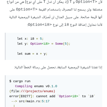
لأن
و
(إذ يمكن أن تدل
على أي نوع) هي من أنواع
T
T
Option<T>‎
مختلفة ولن يسمح لنا المصرف باستخدام القيمة
على
Option<T>‎
أنها قيمة صالحة. على سبيل المثال، لن تُصرَّف الشيفرة البرمجية التالية
لأننا نحاول إضافة النوع
إلى نوع
:
Option<i8>‎
i8
    let x
:
 i8 
=
5
;
    let y
:
Option
<i8>
=
Some
(
5
);
    let sum 
=
 x 
+
 y
;
إذا نفذنا الشيفرة البرمجية السابقة، نحصل على رسالة الخطأ التالية:
$ cargo run

Compiling
 enums v0
.
1.0
(
file
:
///projects/enums)
error
[
E0277
]:
 cannot add 
`
Option
<i8>
`
 to 
`
i8
`
-->
 src
/
main
.
rs
:
5
:
17
|