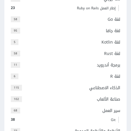
23
إطار العمل Ruby on Rails
لغة Go
58
لغة جافا
95
لغة Kotlin
5
لغة Rust
58
برمجة أندرويد
11
لغة R
6
الذكاء الاصطناعي
115
صناعة الألعاب
102
سير العمل
68
38
Git
77