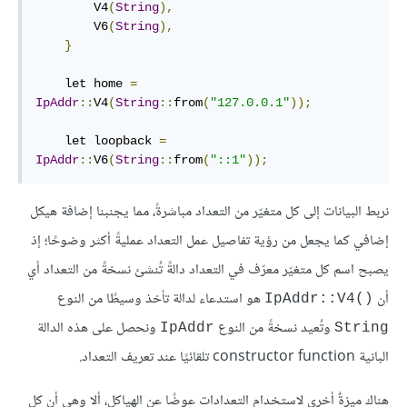
        V4
(
String
),
        V6
(
String
),
}
    let home 
=
IpAddr
::
V4
(
String
::
from
(
"127.0.0.1"
));
    let loopback 
=
IpAddr
::
V6
(
String
::
from
(
"::1"
));
نربط البيانات إلى كل متغيّر من التعداد مباشرةً، مما يجنبنا إضافة هيكل
إضافي كما يجعل من رؤية تفاصيل عمل التعداد عمليةً أكثر وضوحًا؛ إذ
يصبح اسم كل متغيّر معرّف في التعداد دالةً تُنشئ نسخةً من التعداد أي
أن
هو استدعاء لدالة تأخذ وسيطًا من النوع
IpAddr::V4()‎
وتُعيد نسخةً من النوع
ونحصل على هذه الدالة
IpAddr
String
البانية constructor function تلقائيًا عند تعريف التعداد.
هناك ميزةٌ أخرى لاستخدام التعدادات عوضًا عن الهياكل، ألا وهي أن كل