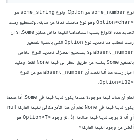
نوع
هو Option
، ونوع
هو
some_string
some_number
وهو نوع مختلف تمامًا عن سابقه، وتستطيع رست
Option<char>‎
تحديد هذه الأنواع بسبب استخدامنا للقيمة داخل متغيّر
، إلا أن
Some
رست تتطلب منا تحديد نوع
الكلي بالنسبة للمتغير
Option
ولا يستطيع المصرّف تحديد النوع الخاص
absent_number
بالمتغير
بنفسه عن طريق النظر إلى قيمة
فقط، وعلينا
None
Some
إخبار رست هنا أننا نقصد أن
هو من النوع
absent_number
.
Option<i32>‎
نعلم أن هناك قيمة موجودة عندما يكون لدينا قيمة في
، أما عندما
Some
يكون لدينا قيمة في
نعلم أن هذا الأمر مكافئ للقيمة الفارغة null
None
أي أنه لا يوجد لدينا قيمة صالحة. إذًا، لمَ وجود
هو
Option<T>‎
أفضل من وجود القيمة الفارغة؟