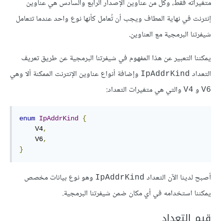
متغيراته فقط، وكلّ من عناوين الإصدار الرابع والسادس هي عناوين
إنترنت في نهاية المطاف ويجب أن تُعامل كأنها نوع واحد عندما تتعامل
شيفرتنا البرمجية مع العناوين.
يمكننا التعبير عن هذا المفهوم في شيفرتنا البرمجية عن طريق تعريف
التعداد
وإضافة أنواع عناوين الإنترنت الممكنة ألا وهي
IpAddrKind
و
والتي هي متغيرات التعداد:
V4
V6
enum
IpAddrKind
{
    V4
,
    V6
,
}
أصبح لدينا الآن التعداد
وهو نوع بيانات مخصص
IpAddrKind
يمكننا استخدامه في أي مكان ضمن شيفرتنا البرمجية.
قيم التعداد