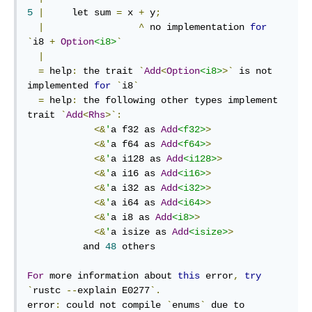
5
|
     let sum 
=
 x 
+
 y
;
|
^
 no implementation 
for
`
i8 
+
Option
<i8>
`
|
=
 help
:
 the trait 
`
Add
<
Option
<i8>
>`
 is not 
implemented 
for
`
i8
`
=
 help
:
 the following other types implement 
trait 
`
Add
<
Rhs
>`:
<&
'
a f32 as 
Add
<f32>
>
<&
'
a f64 as 
Add
<f64>
>
<&
'
a i128 as 
Add
<i128>
>
<&
'
a i16 as 
Add
<i16>
>
<&
'
a i32 as 
Add
<i32>
>
<&
'
a i64 as 
Add
<i64>
>
<&
'
a i8 as 
Add
<i8>
>
<&
'
a isize as 
Add
<isize>
>
          and 
48
 others

For
 more information about 
this
 error
,
try
`
rustc 
--
explain E0277
`.
error
:
 could not compile 
`
enums
`
 due to 