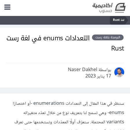
لغة Rust
التعدادات enums في لغة رست
البرمجة بلغة رست
Rust
بواسطة Naser Dakhel
17 يناير 2023
سننظر في هذا المقال إلى التعدادات enumerations -أو اختصارًا
enums- وهي تسمح لنا بتعريف نوع من خلال تعدّد متغيراته
variants المحتملة. سنعرّف أولًا المعدّدات ونستخدمها حتى نعرف