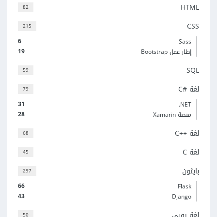
HTML
82
CSS
215
6
Sass
19
إطار عمل Bootstrap
SQL
59
لغة C#‎
79
31
‎.NET
28
منصة Xamarin
لغة C++‎
68
لغة C
45
بايثون
297
66
Flask
43
Django
لغة روبي
50