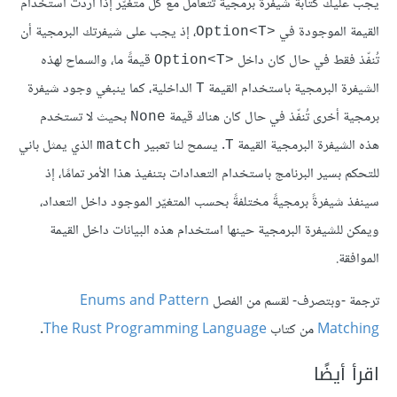
يجب عليك كتابة شيفرة برمجية تتعامل مع كل متغيّر إذا أردت استخدام
القيمة الموجودة في
، إذ يجب على شيفرتك البرمجية أن
Option<T>‎
تُنفّذ فقط في حال كان داخل
قيمةً ما، والسماح لهذه
Option<T>‎
الشيفرة البرمجية باستخدام القيمة
الداخلية، كما ينبغي وجود شيفرة
T
برمجية أخرى تُنفّذ في حال كان هناك قيمة
بحيث لا تستخدم
None
هذه الشيفرة البرمجية القيمة
. يسمح لنا تعبير
الذي يمثل باني
match
T
للتحكم بسير البرنامج باستخدام التعدادات بتنفيذ هذا الأمر تمامًا، إذ
سينفذ شيفرةً برمجيةً مختلفةً بحسب المتغيّر الموجود داخل التعداد،
ويمكن للشيفرة البرمجية حينها استخدام هذه البيانات داخل القيمة
الموافقة.
ترجمة -وبتصرف- لقسم من الفصل
Enums and Pattern
Matching
من كتاب
The Rust Programming Language
.
اقرأ أيضًا