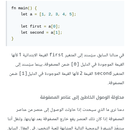
fn main
()
{
    let a 
=
[
1
,
2
,
3
,
4
,
5
];
    let first 
=
 a
[
0
];
    let second 
=
 a
[
1
];
}
في مثالنا السابق، سيُسند إلى المتغير
القيمة الابتدائية 1 لأنها
first
القيمة الموجودة في الدليل
ضمن المصفوفة، بينما سيُسند إلى
[0]
المتغير
القيمة 2 لأنها القيمة الموجودة في الدليل
ضمن
[1]
second
المصفوفة.
محاولة الوصول الخاطئ إلى عناصر المصفوفة
دعنا نرى ما الذي سيحدث إذا حاولت الوصول إلى عنصر من عناصر
المصفوفة إذا كان ذلك العنصر يقع خارج المصفوفة بعد نهايتها، ولنقل أننا
سننفّذ الشيفرة البرمجية التالية المشابهة للعبة التخمين في المقال السابق