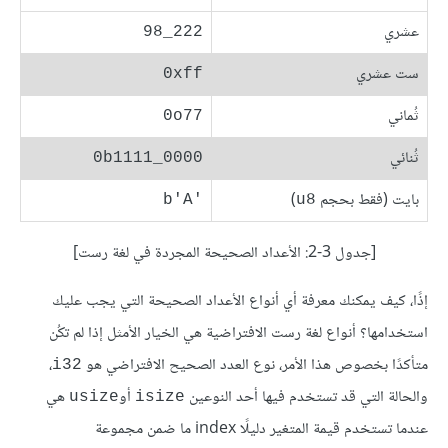
عشري
98‎_222
ست عشري
0xff
ثُماني
0o77
ثُنائي
0b1111_0000
بايت (فقط بحجم
)
b'A'‎
u8
[جدول 3-2: الأعداد الصحيحة المجردة في لغة رست]
إذًا، كيف يمكنك معرفة أي أنواع الأعداد الصحيحة التي يجب عليك
استخدامها؟ أنواع لغة رست الافتراضية هي الخيار الأمثل إذا لم تكُن
متأكدًا بخصوص هذا الأمر، نوع العدد الصحيح الافتراضي هو
،
i32
والحالة التي قد تستخدم فيها أحد النوعين
أو
هي
usize
isize
عندما تستخدم قيمة المتغير دليلًا index ما ضمن مجموعة