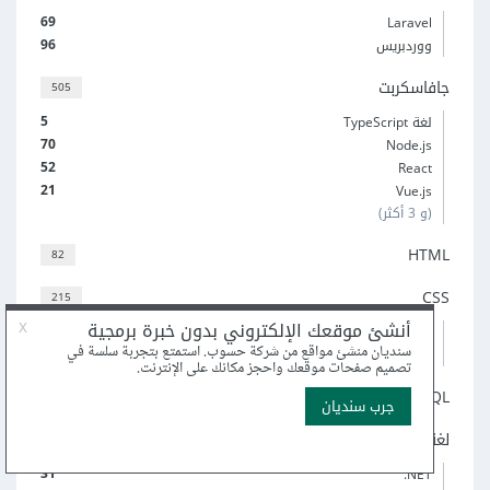
69
Laravel
96
ووردبريس
جافاسكربت
505
5
لغة TypeScript
70
Node.js
52
React
21
Vue.js
(و 3 أكثر)
HTML
82
CSS
215
6
Sass
19
إطار عمل Bootstrap
SQL
59
لغة C#‎
79
31
‎.NET