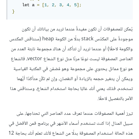
    let a 
=
[
1
,
2
,
3
,
4
,
5
];
}
يُمكن للمصفوفات أن تكون مفيدةً عندما تريد من بياناتك أن تكون
موجودةً على المكدّس stack بدلًا من الكومة heap (سنناقش المكدس
والكومة لاحقًا) أو عندما تريد أن تتأكد أن هناك مجموعة ثابتة العدد من
العناصر. المصفوفة ليست نوعًا مرنًا مثل نوع الشعاع vector، فالشعاع
هو نوع مماثل يحتوي على مجموعة وهو مُضمّن في المكتبة القياسية
ويمكن أن يتغير حجمه بالزيادة أو النقصان، وإن لم تكُن متأكدًا أيُّهما
تستخدم، فذلك يعني أنك غالبًا بحاجة استخدام الشعاع، وسنناقش هذا
الأمر بالتفصيل لاحقًا.
تبرز أهمية المصفوفات عندما تعرف عدد العناصر التي تحتاجها، على
سبيل المثال إذا كنت تستخدم أسماء الأشهر في برنامج فمن الأفضل في
هذه الحالة استخدام المصفوفة بدلًا من الشعاع لأنك تعلم أنك بحاجة 12