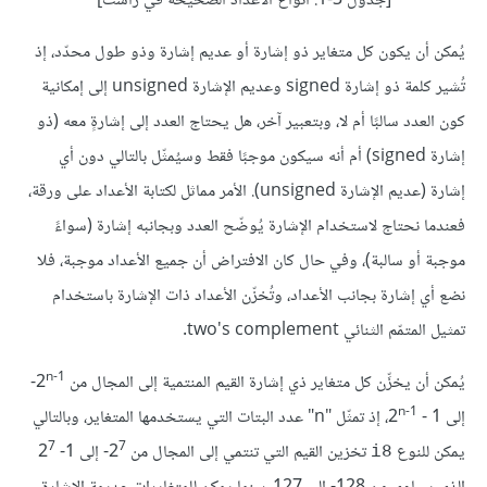
[جدول 3-1: أنواع الأعداد الصحيحة في راست]
يُمكن أن يكون كل متغاير ذو إشارة أو عديم إشارة وذو طول محدّد، إذ
تُشير كلمة ذو إشارة signed وعديم الإشارة unsigned إلى إمكانية
كون العدد سالبًا أم لا، وبتعبير آخر، هل يحتاج العدد إلى إشارةٍ معه (ذو
إشارة signed) أم أنه سيكون موجبًا فقط وسيُمثّل بالتالي دون أي
إشارة (عديم الإشارة unsigned). الأمر مماثل لكتابة الأعداد على ورقة،
فعندما نحتاج لاستخدام الإشارة يُوضّح العدد وبجانبه إشارة (سواءً
موجبة أو سالبة)، وفي حال كان الافتراض أن جميع الأعداد موجبة، فلا
نضع أي إشارة بجانب الأعداد، وتُخزّن الأعداد ذات الإشارة باستخدام
تمثيل المتمّم الثنائي two's complement.
n-1
يُمكن أن يخزِّن كل متغاير ذي إشارة القيم المنتمية إلى المجال من 2
-
n-1
إلى 2
- 1، إذ تمثّل "n" عدد البتات التي يستخدمها المتغاير، وبالتالي
7
7
يمكن للنوع
تخزين القيم التي تنتمي إلى المجال من 2
- إلى 1- 2
i8