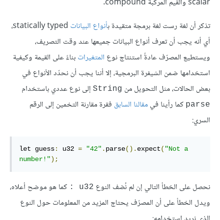
scalar والقيم المركّبة compound.
تذكر أن لغة رست لغة برمجة متقيدة ب
أنواع البيانات
statically typed،
أي أنه يجب أن تعرف أنواع البيانات جميعها عند وقت التصريف،
ويستطيع المصرّف عادةً استنتاج نوع
المتغيرات
بناءً على القيمة وكيفية
استخدامها ضمن الشيفرة البرمجية، إلا أننا يجب أن نحدّد الأنواع في
بعض الحالات، مثل التحويل من
إلى نوع عددي باستخدام
String
كما رأينا في
مقالنا السابق
فقرة مقارنة التخمين إلى الرقم
parse
السري:
let guess
:
 u32 
=
"42"
.
parse
().
expect
(
"Not a 
number!"
);
نحصل على الخطأ التالي إن لم نُضف النوع
كما هو موضح أعلاه،
u32 :
ويدل الخطأ على أن المصرّف يحتاج المزيد من المعلومات حول النوع
الذي نريد استخدامه: