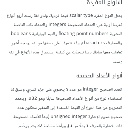
الأنواع المفردة
يمثّل النوع المفرد scalar type قيمة فردية، ولدى لغة رست أربع أنواع
مُفردة أولية هي: الأعداد الصحيحة integers والأعداد ذات الفاصلة
العشرية floating-point numbers والقيم البوليانية booleans
والمحارف characters، وقد تتعرف على بعضها من لغة برمجة أخرى
تعاملت معها سابقًا. دعنا نتحدّث عن كيفية استعمال هذه الأنواع في لغة
رست.
أنواع الأعداد الصحيحة
العدد الصحيح integer هو عدد لا يحتوي على جزء كسري، وسبق لنا
استخدام نوع من أنواع الأعداد الصحيحة سابقًا وهو
، ويحدد
u32
التصريح عن هذا النوع أن القيمة المُسندة إلى المتغير ستكون عدد
صحيح عديم الإشارة unsigned integer (تبدأ الأعداد الصحيحة
ذات الإشارة بالحرف
بدلًا من
)، ويأخذ مساحة 32 بت. يوضّح
u
i