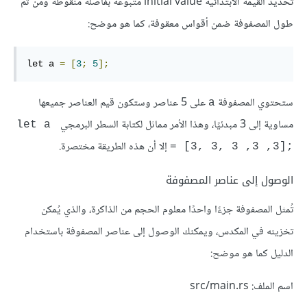
تحديد القيمة الابتدائية initial value متبوعةً بفاصلة منقوطة ومن ثم
طول المصفوفة ضمن أقواس معقوفة، كما هو موضح:
let a 
=
[
3
;
5
];
ستحتوي المصفوفة
على 5 عناصر وستكون قيم العناصر جميعها
a
مساوية إلى 3 مبدئيًا، وهذا الأمر مماثل لكتابة السطر البرمجي
let a 
إلا أن هذه الطريقة مختصرة.
= [3, 3, 3 ,3 ,3];‎
الوصول إلى عناصر المصفوفة
تُمثل المصفوفة جزءًا واحدًا معلوم الحجم من الذاكرة، والذي يُمكن
تخزينه في المكدس، ويمكنك الوصول إلى عناصر المصفوفة باستخدام
الدليل كما هو موضح:
اسم الملف: src/main.rs