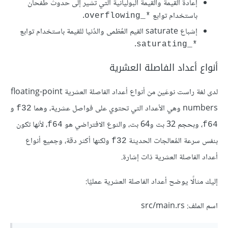
إعادة القيمة والقيمة البوليانية التي تشير إلى حدوث طفحان
باستخدام توابع
.
overflowing_*‎
إشباع saturate القيم العُظمى والدُنيا للقيمة باستخدام توابع
.
saturating_*‎
أنواع أعداد الفاصلة العشرية
لدى لغة راست نوعَين من أنواع أعداد الفاصلة العشرية floating-point
numbers وهي الأعداد التي تحتوي على فواصل عشرية، وهما
و
f32
، وبحجم 32 بت و64 بت، والنوع الافتراضي هو
، لأنها تكون
f64
f64
بنفس سرعة المُعالجات الحديثة
ولكنها أكثر دقة، وجميع أنواع
f32
أعداد الفاصلة العشرية ذات إشارة.
إليك مثالًا يوضح أعداد الفاصلة العشرية عمليًا:
اسم الملف: src/main.rs