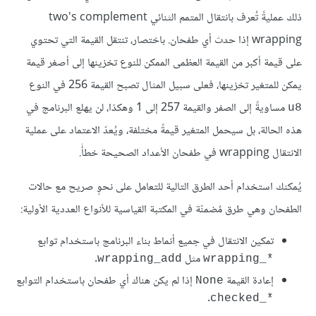
ذلك عمليةً تُعرف بانتقال المتمم الثنائي two's complement
wrapping إذا حدث أي طفحان. باختصار، تنتقل القيمة التي تحتوي
على قيمة أكبر من القيمة العظمى الممكن للنوع تخزينها إلى أصغر قيمة
يمكن للمتغير تخزينها، فعلى سبيل المثال تصبح القيمة 256 في النوع
مساويةً إلى الصفر والقيمة 257 إلى 1 وهكذا، لن يهلع البرنامج في
u8
هذه الحالة، بل سيحمل المتغير قيمةً مختلفة، ويُعدّ الاعتماد على عملية
الانتقال wrapping في طفحان الأعداد الصحيحة خطأً.
يُمكنك استخدام أحد الطرق التالية للتعامل على نحوٍ صريح مع حالات
الطفحان وهي طرق مُضمنّة في المكتبة القياسية للأنواع العددية الأولية:
تمكين الانتقال في جميع أنماط بناء البرنامج باستخدام توابع
مثل
.
wrapping_add
wrapping_*‎
إعادة القيمة
إذا لم يكن هناك أي طفحان باستخدام التوابع
None
.
checked_*‎