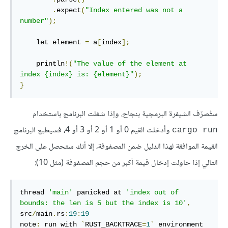
.
expect
(
"Index entered was not a 
number"
);
    let element 
=
 a
[
index
];
    println
!(
"The value of the element at 
index {index} is: {element}"
);
}
ستُصرّف الشيفرة البرمجية بنجاح، وإذا شغلت البرنامج باستخدام
وأدخلت القيم 0 أو 1 أو 2 أو 3 أو 4، فسيطبع البرنامج
cargo run
القيمة الموافقة لهذا الدليل ضمن المصفوفة، إلا أنك ستحصل على الخرج
التالي إذا حاولت إدخال قيمة أكبر من حجم المصفوفة (مثل 10):
thread 
'main'
 panicked at 
'index out of 
bounds: the len is 5 but the index is 10'
,
src
/
main
.
rs
:
19
:
19
note
:
 run with 
`
RUST_BACKTRACE
=
1
`
 environment 