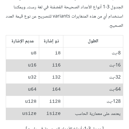
الجدول 3-1 أنواع الأعداد الصحيحة المُضمّنة في لغة رست، ويمكننا
استخدام أي من هذه المتغايرات variants للتصريح عن نوع قيمة العدد
الصحيح.
الطول
ذو إشارة
عديم الإشارة
8-بت
u8
i8
16-بت
u16
i16
32-بت
u32
i32
64-بت
u64
i64
128-بت
u128
i128
يعتمد على معمارية الحاسب
usize
isize