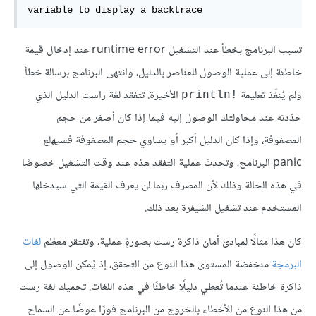
variable to display a backtrace
تسبب البرنامج بخطأ عند التشغيل runtime error عند إدخال قيمة
خاطئة إلى عملية الوصول للعناصر بالدليل، وانتهى البرنامج برسالة خطأ
ولم يُنفّذ تعليمة
الأخيرة. تتفقد لغة راست الدليل الذي
!println
حدّدته عند محاولتك الوصول إليه فيما إذا كان أصغر من حجم
المصفوفة، وإذا كان الدليل أكبر أو يساوي حجم المصفوفة فسيهلع
panic البرنامج، وتحدث عملية التفقد هذه عند وقت التشغيل خصوصًا
في هذه الحالة وذلك لأن المصرف ربما لن يعرف القيمة التي سيدخلها
المستخدم عند تشغيل الشيفرة بعد ذلك.
كان هذا مثالًا لمبادئ أمان ذاكرة رست بصورةٍ عملية، وتفتقر معظم
لغات
البرمجة
منخفضة المستوى هذا النوع من التحقق، إذ يُمكن الوصول إلى
ذاكرة خاطئة عندما تُعطي دليلًا خاطئًا في هذه اللغات. تحميك لغة رست
من هذا النوع من الأخطاء بالخروج من البرنامج فورًا عوضًا عن السماح