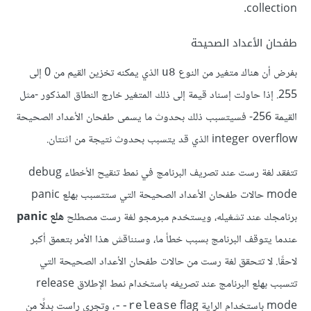
collection.
طفحان الأعداد الصحيحة
بفرض أن هناك متغير من النوع
الذي يمكنه تخزين القيم من 0 إلى
u8
255. إذا حاولت إسناد قيمة إلى ذلك المتغير خارج النطاق المذكور -مثل
القيمة 256- فسيتسبب ذلك بحدوث ما يسمى طفحان الأعداد الصحيحة
integer overflow الذي قد يتسبب بحدوث نتيجة من اثنتان.
تتفقد لغة رست عند تصريف البرنامج في نمط تنقيح الأخطاء debug
mode حالات طفحان الأعداد الصحيحة التي ستتسبب بهلع panic
برنامجك عند تشغيله، ويستخدم مبرمجو لغة رست مصطلح
هلع panic
عندما يتوقف البرنامج بسبب خطأ ما، وسنناقش هذا الأمر بتعمق أكبر
لاحقًا. لا تتحقق لغة رست من حالات طفحان الأعداد الصحيحة التي
تتسبب بهلع البرنامج عند تصريفه باستخدام نمط الإطلاق release
mode باستخدام الراية flag‏
، وتجري راست بدلًا من
‎--release