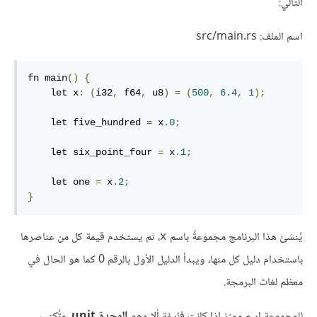
التالي:
اسم الملف: src/main.rs
fn main
()
{
    let x
:
(
i32
,
 f64
,
 u8
)
=
(
500
,
6.4
,
1
);
    let five_hundred 
=
 x
.
0
;
    let six_point_four 
=
 x
.
1
;
    let one 
=
 x
.
2
;
}
يُنشئ هذا البرنامج مجموعةً باسم
، ثم يستخدم قيمة كل من عناصرها
x
باستخدام دليل كل منها، ويبدأ الدليل الأول بالرقم 0 كما هو الحال في
معظم لغات البرمجة.
للمجموعة اسم مميّز إذا كانت فارغة ألا وهو
الوحدة unit
، وتُكتب