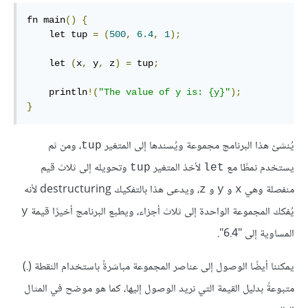
fn main
()
{
    let tup 
=
(
500
,
6.4
,
1
);
    let 
(
x
,
 y
,
 z
)
=
 tup
;
    println
!(
"The value of y is: {y}"
);
}
يُنشئ هذا البرنامج مجموعة ويُسندها إلى المتغير
، ومن ثم
tup
يستخدم نمطًا مع
لأخذ المتغير
وتحويله إلى ثلاث قيم
tup
let
منفصلة وهي
و
و
، ويدعى هذا بالتفكيك destructuring لأنه
z
y
x
يُفكك المجموعة الواحدة إلى ثلاث أجزاء، ويطبع البرنامج أخيرًا قيمة
y
المساوية إلى "6.4".
يمكننا أيضًا الوصول إلى عناصر المجموعة مباشرةً باستخدام النقطة (.)
متبوعةً بدليل القيمة التي نريد الوصول إليها، كما هو موضح في المثال