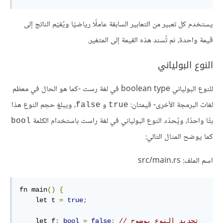
يستخدم كل تعبير من التعابير السابقة عاملًا رياضيًا ويُقيّم الناتج إلى
قيمة واحدة، ثم تُسند هذه القيمة إلى المتغير.
النوع البولياني
للنوع البولياني boolean type في لغة رست -كما هو الحال في معظم
لغات البرمجة الأخرى- قيمتان:
و
، ويبلغ حجم النوع هذا
false
true
بتًا واحدًا، ويُحدّد النوع البولياني في لغة راست باستخدام الكلمة
bool
كما يوضح المثال التالي:
اسم الملف: src/main.rs
fn main
()
{
    let t 
=
true
;
// تحديد النوع بوضوح
;
false
=
bool
:
    let f