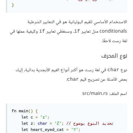
}
الاستخدام الأساسي للقيم البوليانية هو في التعابير الشرطية
conditionals مثل تعابير
، وسنغطّي تعابير
وكيفية عملها في
if
if
لغة رست لاحقًا.
نوع المحرف
نوع
في لغة رست هو أكثر أنواع القيم الأبجدية بدائية، إليك
char
بعض الأمثلة عن تصريح قيم
:
char
اسم الملف: src/main.rs
fn main
()
{
    let c 
=
'z'
;
// تحديد النوع بوضوح
;
'ℤ'
=
char
:
    let z
    let heart_eyed_cat 
=
'?'
;