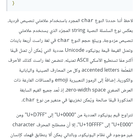
}
لاحظ أننا حددنا النوع
المجرد باستخدام علامتَي تنصيص فردية،
char
بعكس نوع السلسلة النصية string المجرّد الذي يستخدم علامتَي
تنصيص مزدوجة، ويبلغ حجم النوع
في لغة راست أربعة بايتات
char
وتمثل القيمة قيمة يونيكود Unicode عددية التي يُمكن أن تمثل قيمًا
أكثر ممّا تستطيع الآسكي ASCII تمثيله. تتضمن لغة راست كذلك الأحرف
المُعلّمة accented letters وكل من المحارف الصينية واليابانية
والكورية، إضافةً إلى الرموز التعبيرية emoji والمسافات الفارغة ذات
العرض الصفري zero-width space، إذ تُعد جميع القيم السابقة
المذكورة قيمًا صالحة ويُمكن تخزينها في متغير من نوع
.
char
تتراوح قيم يونيكود العددية من "U+0000" إلى "U+D7FF" ومن
"U+E000" إلى "U+10FFFF"، إلا أن مصطلح المحرف character
غير موجود في نظام اليونيكود، وبالتالي يمكن ألا يتطابق فهمك كإنسان