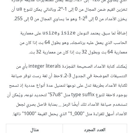
الذي يساوي من ‎-128 إلى 127، بينما يمكن للمتغايرات عديمة الإشارة
n
تخزين القيم ضمن المجال من 0 إلى 2
-1، وبالتالي يمكن للنوع
أن
u8
8
يخزن الأعداد من 0 إلى 2
-1 وهو ما يساوي المجال من 0 إلى 255.
إضافةً لما سبق، يعتمد النوعان
و
على معمارية
usize
isize
الحاسب الذي يعمل عليه برنامجك، وهو بطول 64 بت إذا كان من
معمارية 64 بت وبطول 32 بت إذا كان من معمارية 32 بت.
يُمكنك كتابة الأعداد الصحيحة المُجرّدة integer literals بأي من
التنسيقات الموضحة في الجدول 3-2، لاحظ أن لغة رست توفر صياغة
لكتابة الأعداد بطريقة تدل على نوعها لتمثيل عدة أنواع عددية إذ تسمح
بوجود لاحقة للنوع type suffix مثل "57u8" لتحديد نوعه، ويُمكن أن
تستخدم صياغة الأعداد تلك أيضًا الرمز
بمثابة فاصل بصري لجعل
_
الأعداد أسهل للقراءة مثل "1‎_000" الذي يحمل القيمة "1000" ذاتها.
العدد المجرد
مثال