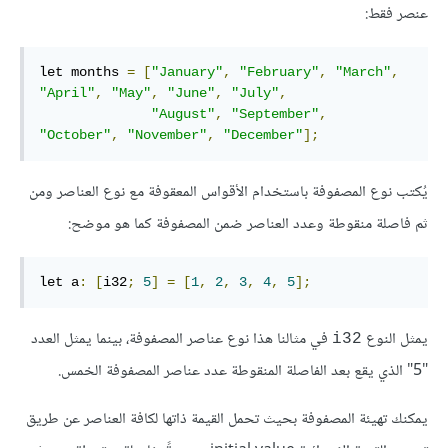
عنصر فقط:
let months 
=
[
"January"
,
"February"
,
"March"
,
"April"
,
"May"
,
"June"
,
"July"
,
"August"
,
"September"
,
"October"
,
"November"
,
"December"
];
يُكتب نوع المصفوفة باستخدام الأقواس المعقوفة مع نوع العناصر ومن
ثم فاصلة منقوطة وعدد العناصر ضمن المصفوفة كما هو موضح:
let a
:
[
i32
;
5
]
=
[
1
,
2
,
3
,
4
,
5
];
يمثل النوع
في مثالنا هذا نوع عناصر المصفوفة، بينما يمثل العدد
i32
"5" الذي يقع بعد الفاصلة المنقوطة عدد عناصر المصفوفة الخمس.
يمكنك تهيئة المصفوفة بحيث تحمل القيمة ذاتها لكافة العناصر عن طريق