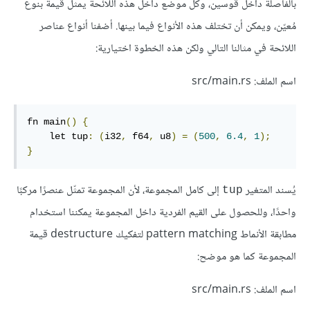
بالفاصلة داخل قوسين، وكل موضع داخل هذه اللائحة يمثل قيمةً بنوع
مُعيّن، ويمكن أن تختلف هذه الأنواع فيما بينها. أضفنا أنواع عناصر
اللائحة في مثالنا التالي ولكن هذه الخطوة اختيارية:
اسم الملف: src/main.rs
fn main
()
{
    let tup
:
(
i32
,
 f64
,
 u8
)
=
(
500
,
6.4
,
1
);
}
يُسند المتغير
إلى كامل المجموعة، لأن المجموعة تمثّل عنصرًا مركبًا
tup
واحدًا، وللحصول على القيم الفردية داخل المجموعة يمكننا استخدام
مطابقة الأنماط pattern matching لتفكيك destructure قيمة
المجموعة كما هو موضح:
اسم الملف: src/main.rs