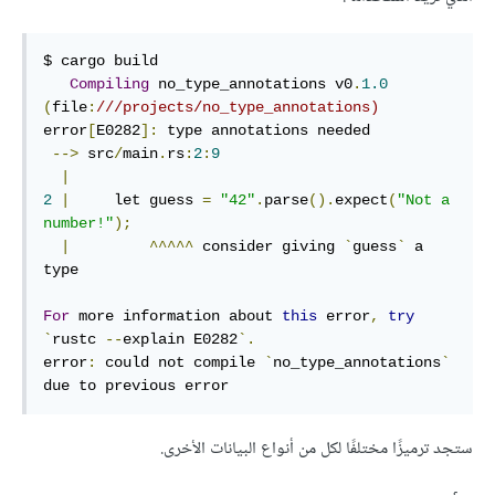
$ cargo build

Compiling
 no_type_annotations v0
.
1.0
(
file
:
///projects/no_type_annotations)
error
[
E0282
]:
 type annotations needed

-->
 src
/
main
.
rs
:
2
:
9
|
2
|
     let guess 
=
"42"
.
parse
().
expect
(
"Not a 
number!"
);
|
^^^^^
 consider giving 
`
guess
`
 a 
type

For
 more information about 
this
 error
,
try
`
rustc 
--
explain E0282
`.
error
:
 could not compile 
`
no_type_annotations
`
due to previous error
ستجد ترميزًا مختلفًا لكل من أنواع البيانات الأخرى.