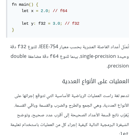
fn main
()
{
    let x 
=
2.0
;
// f64
    let y
:
 f32 
=
3.0
;
// f32
}
تُمثّل أعداد الفاصلة العشرية بحسب معيار IEEE-754. للنوع
دقة
f32
وحيدة single-precision، بينما للنوع
دقة مضاعفة double
f64
precision.
العمليات على الأنواع العددية
تدعم لغة راست العمليات الرياضية الأساسية التي تتوقع إجرائها على
الأنواع العددية، وهي الجمع والطرح والضرب والقسمة وباقي القسمة.
يُقرّب ناتج قسمة الأعداد الصحيحة إلى أقرب عدد صحيح، وتوضح
الشيفرة البرمجية التالية كيفية إجراء كل من العمليات باستخدام تعليمة
:
let