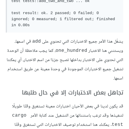
test tests::add_two_and_two ... ok

test result: ok. 2 passed; 0 failed; 0 
ignored; 0 measured; 1 filtered out; finished 
يشغّل هذا الأمر جميع الاختبارات التي تحتوي على
في اسمها،
add
ويستثني هنا الاختبار
، كما يجب ملاحظة أن الوحدة
one_hundred
التي تحتوي على الاختبار بداخلها تصبح جزءًا من اسم الاختبار، أي يمكننا
تشغيل جميع الاختبارات الموجودة في وحدة معينة عن طريق استخدام
اسمها.
تجاهل بعض الاختبارات إلا في حال طلبها
قد يكون لدينا في بعض الأحيان اختبارات معينة تستغرق وقتًا طويلًا
لتنفيذها وقد ترغب باستثنائها من التشغيل عند كتابة الأمر
cargo 
. يمكنك هنا استخدام توصيف الاختبارات التي تستغرق وقتًا
test