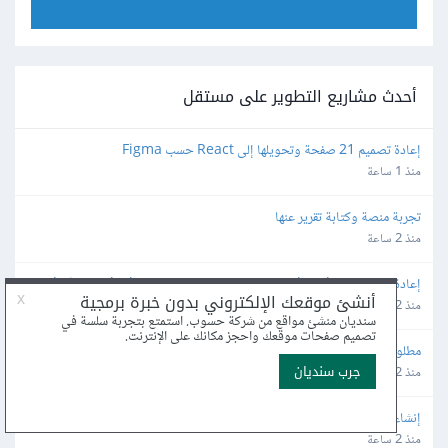
أحدث مشاريع التطوير على مستقل
إعادة تصميم 21 صفحة وتحويلها إلى React حسب Figma
منذ 1 ساعة
تجربة منصة وكتابة تقرير عنها
منذ 2 ساعة
إعادة بناء وتطوير Backend لمنصة تعليمية وتحويله من Flask إلى Node.js
منذ 2 ساعة
مطلوب خبير / مطورSTANDARD Odoo محترف لتأسيس وتهيئة النظام 
المحاسبي والمخزني والتقارير
منذ 2 ساعة
إنشاء موقع إلكتروني خاص بشركة محاماة
منذ 2 ساعة