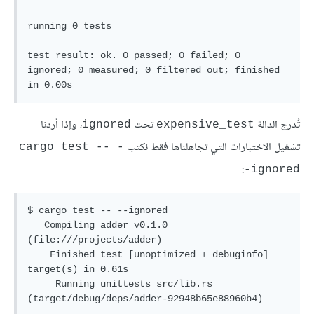
running 0 tests

test result: ok. 0 passed; 0 failed; 0 
ignored; 0 measured; 0 filtered out; finished 
تُدرج الدالة
تحت
، وإذا أردنا
ignored
expensive_test
تشغيل الاختبارات التي تجاهلناها فقط نكتب
cargo test -- -
:
-ignored
$ cargo test -- --ignored

   Compiling adder v0.1.0 
(file:///projects/adder)

    Finished test [unoptimized + debuginfo] 
target(s) in 0.61s

     Running unittests src/lib.rs 
(target/debug/deps/adder-92948b65e88960b4)
