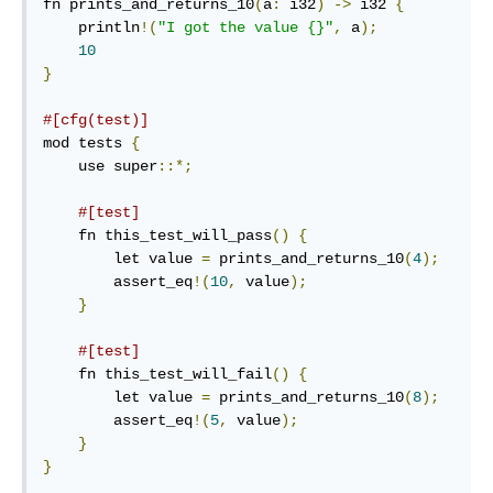
fn prints_and_returns_10
(
a
:
 i32
)
->
 i32 
{
    println
!(
"I got the value {}"
,
 a
);
10
}
#[cfg(test)]
mod tests 
{
    use super
::*;
#[test]
    fn this_test_will_pass
()
{
        let value 
=
 prints_and_returns_10
(
4
);
        assert_eq
!(
10
,
 value
);
}
#[test]
    fn this_test_will_fail
()
{
        let value 
=
 prints_and_returns_10
(
8
);
        assert_eq
!(
5
,
 value
);
}
}