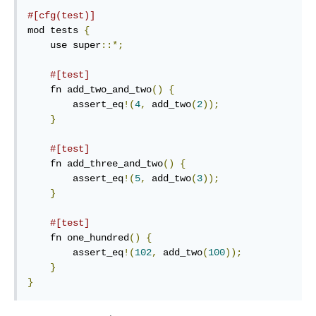
#[cfg(test)]
mod tests 
{
    use super
::*;
#[test]
    fn add_two_and_two
()
{
        assert_eq
!(
4
,
 add_two
(
2
));
}
#[test]
    fn add_three_and_two
()
{
        assert_eq
!(
5
,
 add_two
(
3
));
}
#[test]
    fn one_hundred
()
{
        assert_eq
!(
102
,
 add_two
(
100
));
}
}