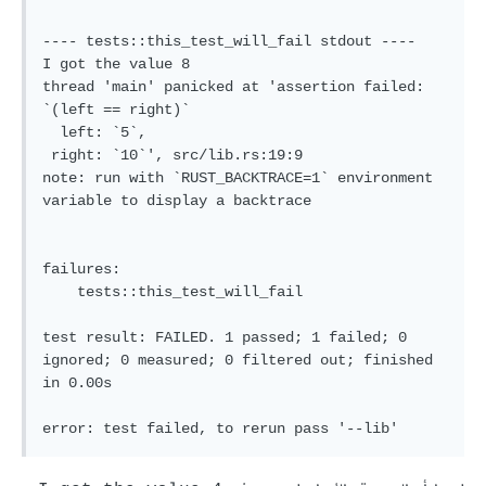
---- tests::this_test_will_fail stdout ----

I got the value 8

thread 'main' panicked at 'assertion failed: 
`(left == right)`

  left: `5`,

 right: `10`', src/lib.rs:19:9

note: run with `RUST_BACKTRACE=1` environment 
variable to display a backtrace

failures:

    tests::this_test_will_fail

test result: FAILED. 1 passed; 1 failed; 0 
ignored; 0 measured; 0 filtered out; finished 
in 0.00s
