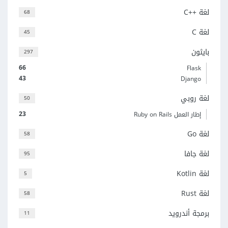
لغة C++‎
68
لغة C
45
بايثون
297
66
Flask
43
Django
لغة روبي
50
23
إطار العمل Ruby on Rails
لغة Go
58
لغة جافا
95
لغة Kotlin
5
لغة Rust
58
برمجة أندرويد
11