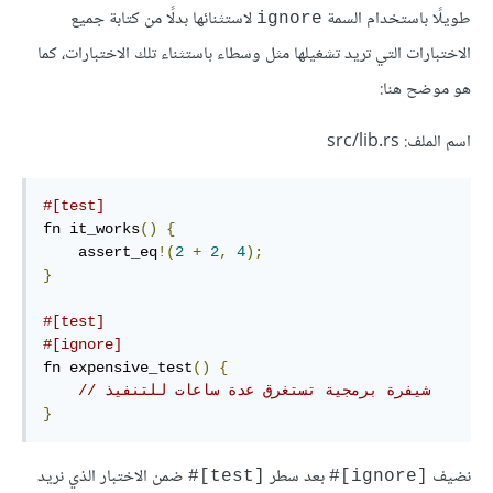
طويلًا باستخدام السمة
لاستثنائها بدلًا من كتابة جميع
ignore
الاختبارات التي تريد تشغيلها مثل وسطاء باستثناء تلك الاختبارات، كما
هو موضح هنا:
اسم الملف: src/lib.rs
#[test]
fn it_works
()
{
    assert_eq
!(
2
+
2
,
4
);
}
#[test]
#[ignore]
fn expensive_test
()
{
// شيفرة برمجية تستغرق عدة ساعات للتنفيذ
}
نضيف
بعد سطر
ضمن الاختبار الذي نريد
‎#[test]‎
‎#[ignore]‎