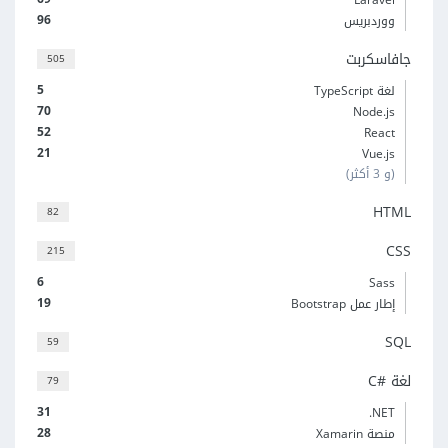
96
ووردبريس
جافاسكربت
505
5
لغة TypeScript
70
Node.js
52
React
21
Vue.js
(و 3 أكثر)
HTML
82
CSS
215
6
Sass
19
إطار عمل Bootstrap
SQL
59
لغة C#‎
79
31
‎.NET
28
منصة Xamarin