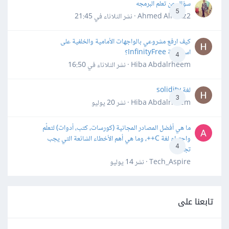
سؤال عن تعلم البرمجه
5
Ahmed Alhafiz2 · نشر
الثلاثاء في 21:45
كيف ارفع مشروعي بالواجهات الأمامية والخلفية على
استضافة InfinityFree؟
4
Hiba Abdalrheem · نشر
الثلاثاء في 16:50
لغة solidity
3
Hiba Abdalrheem · نشر
20 يوليو
ما هي أفضل المصادر المجانية (كورسات، كتب، أدوات) لتعلّم
واحترام لغة C++، وما هي أهم الأخطاء الشائعة التي يجب
4
تجنبها؟
Tech_Aspire · نشر
14 يوليو
تابعنا على