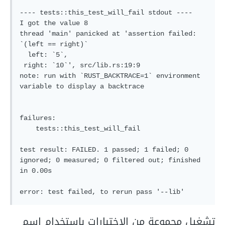
---- tests::this_test_will_fail stdout ----

I got the value 8

thread 'main' panicked at 'assertion failed: 
`(left == right)`

  left: `5`,

 right: `10`', src/lib.rs:19:9

note: run with `RUST_BACKTRACE=1` environment 
variable to display a backtrace

failures:

    tests::this_test_will_fail

test result: FAILED. 1 passed; 1 failed; 0 
ignored; 0 measured; 0 filtered out; finished 
in 0.00s

تشغيل مجموعة من الاختبارات باستخدام اسم