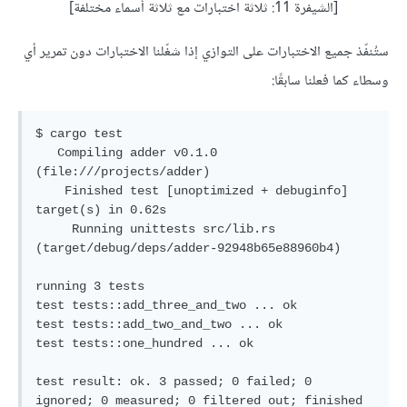
[الشيفرة 11: ثلاثة اختبارات مع ثلاثة أسماء مختلفة]
ستُنفّذ جميع الاختبارات على التوازي إذا شغّلنا الاختبارات دون تمرير أي
وسطاء كما فعلنا سابقًا:
$ cargo test

   Compiling adder v0.1.0 
(file:///projects/adder)

    Finished test [unoptimized + debuginfo] 
target(s) in 0.62s

     Running unittests src/lib.rs 
(target/debug/deps/adder-92948b65e88960b4)

running 3 tests

test tests::add_three_and_two ... ok

test tests::add_two_and_two ... ok

test tests::one_hundred ... ok

test result: ok. 3 passed; 0 failed; 0 
ignored; 0 measured; 0 filtered out; finished 