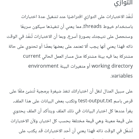
التوازي
تُنفّذ الاختبارات على التوازي افتراضيًا عند تشغيل عدة اختبارات
باستخدام خيوط threads، مما يعني أن تنفيذها سيكون سريعًا
وستحصل على نتيجتك بصورةٍ أسرع، وبما أن الاختبارات تُنفّذ في الوقت
ذاته فهذا يعني أنها يجب ألا تعتمد على بعضها بعضًا أو تحتوي على حالة
مشتركة بما فيه بيئة مشتركة مثل مسار العمل الحالي current
working directory أو متغيرات البيئة environment
variables.
على سبيل المثال لنقل أن اختباراتك تنفذ شيفرة برمجية تُنشئ ملفًا على
قرص باسم test-output.txt وتكتب بعض البيانات على هذا الملف،
يقرأ عندها كل اختبار البيانات في ذلك الملف ويتأكد أن الملف يحتوي
على قيمة معينة وهي قيمة مختلفة بحسب كل اختبار، ولأن الاختبارات
تُشغّل في الوقت ذاته فهذا يعني أن أحد الاختبارات قد يكتب على