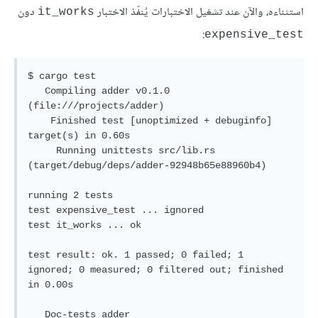
استثناءه، والآن عند تشغيل الاختبارات يُنفّذ الاختبار
دون
it_works
:
expensive_test
$ cargo test

   Compiling adder v0.1.0 
(file:///projects/adder)

    Finished test [unoptimized + debuginfo] 
target(s) in 0.60s

     Running unittests src/lib.rs 
(target/debug/deps/adder-92948b65e88960b4)

running 2 tests

test expensive_test ... ignored

test it_works ... ok

test result: ok. 1 passed; 0 failed; 1 
ignored; 0 measured; 0 filtered out; finished 
in 0.00s

   Doc-tests adder
