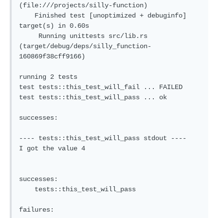
(file:///projects/silly-function)

    Finished test [unoptimized + debuginfo] 
target(s) in 0.60s

     Running unittests src/lib.rs 
(target/debug/deps/silly_function-
160869f38cff9166)

running 2 tests

test tests::this_test_will_fail ... FAILED

test tests::this_test_will_pass ... ok

successes:

---- tests::this_test_will_pass stdout ----

I got the value 4

successes:

    tests::this_test_will_pass

failures:
