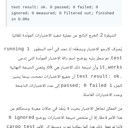
test result: ok. 0 passed; 0 failed; 0 
ignored; 0 measured; 0 filtered out; finished 
الشيفرة 2: الخرج الناتج عن عملية تنفيذ الاختبارات المولّدة تلقائيًا
يُصرّف كارجو الاختبار ويشغّله؛ إذ نجد في أحد السطور
running 1 
، ثم سطر يليه يوضح اسم دالة الاختبار المولّدة التي تدعى
test
وأن نتيجة ذلك الاختبار هي
، وتعني النتيجة النهائية
ok
it_works
أن جميع الاختبارات نجحت، بينما يشير
test result: ok.‎
الجزء
إلى عدد الاختبارات الناجحة
1 passed; 0 failed
وعدد الاختبارات الفاشلة.
من الممكن تجاهل الاختبار بحيث لا يُنفّذ في حالات معينة وسنتكلم عن
هذا الأمر لاحقًا، إلا أن ملخص نتيجة الاختبارات يوضح
‎0 ignored
لأننا لم نفعل ذلك هنا، كما يمكننا تمرير وسيط إلى الأمر
cargo test