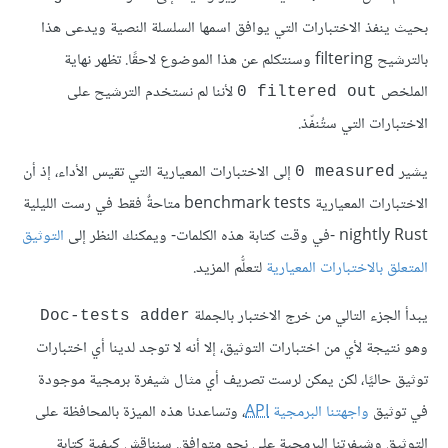
بحيث ينفذ الاختبارات التي يوافق اسمها السلسلة النصية ويدعى هذا
بالترشيح filtering وسنتكلم عن هذا الموضوع لاحقًا. تظهر نهاية
الملخص
لأننا لم نستخدم الترشيح على
‎0 filtered out
الاختبارات التي ستُنفّذ.
يشير
إلى الاختبارات المعيارية التي تقيس الأداء، إذ أن
‎0 measured
الاختبارات المعيارية benchmark tests متاحةٌ فقط في رست الليلية
nightly Rust -في وقت كتابة هذه الكلمات- ويمكنك النظر إلى
التوثيق
المتعلق بالاختبارات المعيارية
لتعلُّم المزيد.
يبدأ الجزء التالي من خرج الاختبار بالجملة
Doc-tests adder
وهو نتيجة لأي من اختبارات التوثيق، إلا أنه لا توجد لدينا أي اختبارات
توثيق حاليًا، لكن يمكن لرست تصريف أي مثال شيفرة برمجية موجودة
في توثيق
واجهتنا البرمجية
API
، وتساعدنا هذه الميزة بالمحافظة على
التوثيق وشيفرتنا البرمجية على نحوٍ متوافق. سنناقش كيفية كتابة