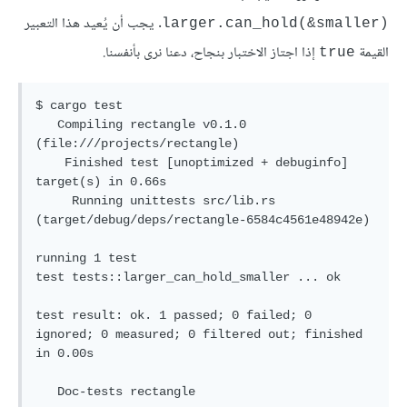
. يجب أن يُعيد هذا التعبير
larger.can_hold(&smaller)‎
القيمة
إذا اجتاز الاختبار بنجاح، دعنا نرى بأنفسنا.
true
$ cargo test

   Compiling rectangle v0.1.0 
(file:///projects/rectangle)

    Finished test [unoptimized + debuginfo] 
target(s) in 0.66s

     Running unittests src/lib.rs 
(target/debug/deps/rectangle-6584c4561e48942e)

running 1 test

test tests::larger_can_hold_smaller ... ok

test result: ok. 1 passed; 0 failed; 0 
ignored; 0 measured; 0 filtered out; finished 
in 0.00s

   Doc-tests rectangle
