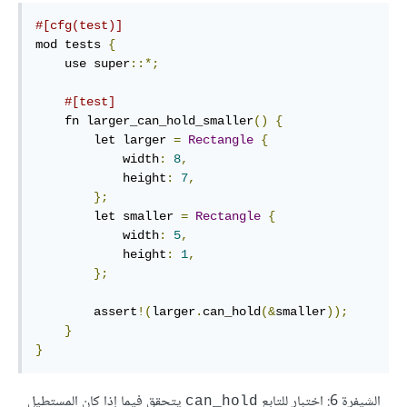
#[cfg(test)]
mod tests 
{
    use super
::*;
#[test]
    fn larger_can_hold_smaller
()
{
        let larger 
=
Rectangle
{
            width
:
8
,
            height
:
7
,
};
        let smaller 
=
Rectangle
{
            width
:
5
,
            height
:
1
,
};
        assert
!(
larger
.
can_hold
(&
smaller
));
}
}
الشيفرة 6: اختبار للتابع
يتحقق فيما إذا كان المستطيل
can_hold