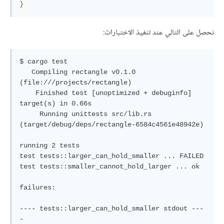
}
نحصل على التالي عند تنفيذ الاختبارات:
$ cargo test

   Compiling rectangle v0.1.0 
(file:///projects/rectangle)

    Finished test [unoptimized + debuginfo] 
target(s) in 0.66s

     Running unittests src/lib.rs 
(target/debug/deps/rectangle-6584c4561e48942e)

running 2 tests

test tests::larger_can_hold_smaller ... FAILED

test tests::smaller_cannot_hold_larger ... ok

failures:

---- tests::larger_can_hold_smaller stdout ---
-
