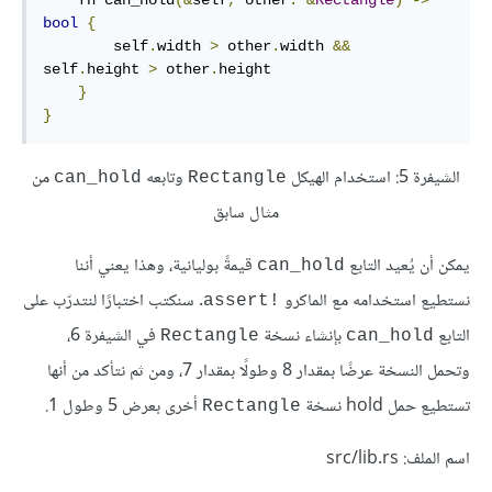
    fn can_hold
(&
self
,
 other
:
&
Rectangle
)
->
bool
{
        self
.
width 
>
 other
.
width 
&&
self
.
height 
>
 other
.
height

}
}
الشيفرة 5: استخدام الهيكل
وتابعه
من
can_hold
Rectangle
مثال سابق
يمكن أن يُعيد التابع
قيمةً بوليانية، وهذا يعني أننا
can_hold
نستطيع استخدامه مع الماكرو
. سنكتب اختبارًا لنتدرّب على
assert!‎
التابع
بإنشاء نسخة
في الشيفرة 6،
Rectangle
can_hold
وتحمل النسخة عرضًا بمقدار 8 وطولًا بمقدار 7، ومن ثم نتأكد من أنها
تستطيع حمل hold نسخة
أخرى بعرض 5 وطول 1.
Rectangle
اسم الملف: src/lib.rs