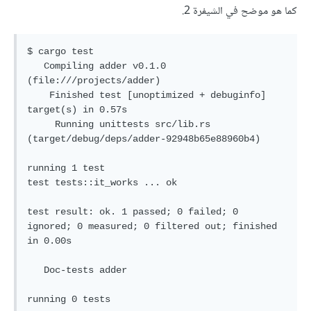
كما هو موضح في الشيفرة 2.
$ cargo test

   Compiling adder v0.1.0 
(file:///projects/adder)

    Finished test [unoptimized + debuginfo] 
target(s) in 0.57s

     Running unittests src/lib.rs 
(target/debug/deps/adder-92948b65e88960b4)

running 1 test

test tests::it_works ... ok

test result: ok. 1 passed; 0 failed; 0 
ignored; 0 measured; 0 filtered out; finished 
in 0.00s

   Doc-tests adder

running 0 tests
