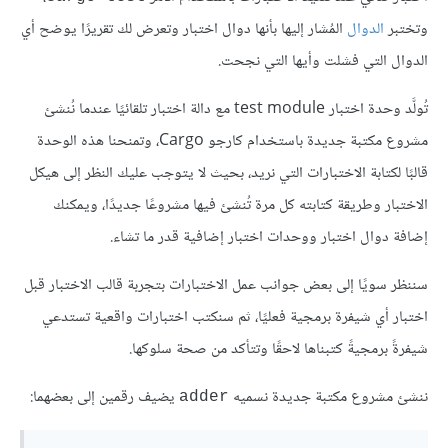
وتختبر
الدوال
المُشار إليها بأنها دوال اختبار وتعرض لك تقريرًا يوضح أي
الدوال التي فشلت وأيها التي نجحت.
تُولَّد وحدة اختبار test module مع دالة اختبار تلقائيًا عندما نُنشئ
مشروع مكتبة جديدة باستخدام كارجو Cargo، وتمنحنا هذه الوحدة
قالبًا لكتابة الاختبارات التي نريد، بحيث لا يتوجب عليك النظر إلى هيكل
الاختبار وطريقة كتابته كل مرة تُنشئ فيها مشروعًا جديدًا، ويمكنك
إضافة دوال اختبار ووحدات اختبار إضافية قدر ما تشاء.
سننظر سويًا إلى بعض جوانب عمل الاختبارات بتجربة قالب الاختبار قبل
اختبار أي شيفرة برمجية فعليًا، ثم سنكتب اختبارات واقعية تستدعي
شيفرةً برمجيةً كتبناها لاحقًا وتتأكد من صحة سلوكها.
ننشئ مشروع مكتبة جديدة نسميه
يضيف رقمين إلى بعضهما:
adder