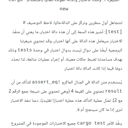
الشيفرة 1: وحدة الاختبار والدالة المولّدة تلقائيًا باستخدام
cargo 
new
لنتجاهل أول سطرين ونركّز على الدالةحاليًا. لاحظ التوصيف
‎#
: تُشير هذه السمة إلى أن هذه دالة اختبار، ما يعني أن منفّذ
[test]‎
الاختبار سيعامل هذه الدالة على أنها اختبار، وقد تحتوي شيفرتنا
البرمجية أيضًا على دوال ليست بدوال اختبار في وحدة
وذلك
tests
بهدف مساعدتنا لضبط حالات معينة، أو إجراء عمليات شائعة، لذا نحدّد
دومًا فيما إذا كانت الدالة دالة اختبار.
يُستخدم متن الدالة في المثال الماكرو
للتأكد من أن
assert_eq!‎
تحتوي على القيمة 4 (وهي تحتوي على نتيجة جمع الرقم 2
result
مع 2). تمثّل عملية التأكد هذه عملية اختبارًا تقليديًا، دعنا ننفذ الاختبار
لنرى إذا ما كان سينجح أم لا.
ينفِّذ الأمر
جميع الاختبارات الموجودة في المشروع
cargo test