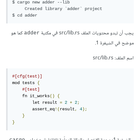
$ cargo new adder --lib

     Created library `adder` project

يجب أن تبدو محتويات الملف src/lib.rs في مكتبة
كما هو
adder
موضح في الشيفرة 1.
اسم الملف: src/lib.rs
#[cfg(test)]
mod tests 
{
#[test]
    fn it_works
()
{
        let result 
=
2
+
2
;
        assert_eq
!(
result
,
4
);
}
}