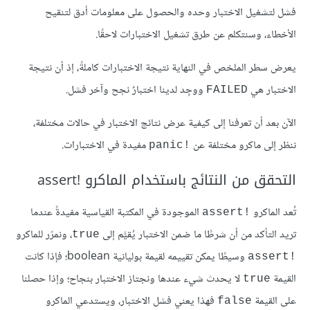
فشل لتشغيل الاختبار وحده والحصول على معلومات أدق لتنقيح
الأخطاء، وسنتكلم عن طرق تشغيل الاختبارات لاحقًا.
يعرض سطر الملخص في النهاية نتيجة الاختبارات كاملةً، إذ أن نتيجة
الاختبار هي
ووجِد لدينا اختبارٌ نجح وآخر فشل.
FAILED
الآن بعد أن تعرفنا إلى كيفية عرض نتائج الاختبار في حالات مختلفة،
ننظر إلى ماكرو مختلفة عن
مفيدة في الاختبارات.
panic!‎
التحقق من النتائج باستخدام الماكرو assert!‎
تُعد الماكرو
الموجودة في المكتبة القياسية مفيدةً عندما
assert!‎
تريد التأكد من أن شرطًا ما ضمن الاختبار يُقيَّم إلى
، ونمرّر للماكرو
true
وسيطًا يمكن تقييمه لقيمة بوليانية boolean؛ فإذا كانت
assert!‎
القيمة
لا يحدث شيء عندها ونجتاز الاختبار بنجاح؛ وإذا حصلنا
true
على القيمة
فهذا يعني فشل الاختبار، ويستدعي الماكرو
false