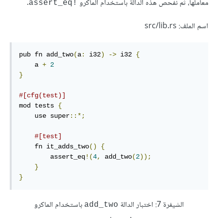
معاملها، ثم نفحص هذه الدالة باستخدام الماكرو
.
assert_eq!‎
اسم الملف: src/lib.rs
pub fn add_two
(
a
:
 i32
)
->
 i32 
{
    a 
+
2
}
#[cfg(test)]
mod tests 
{
    use super
::*;
#[test]
    fn it_adds_two
()
{
        assert_eq
!(
4
,
 add_two
(
2
));
}
}
الشيفرة 7: اختبار الدالة
باستخدام الماكرو
add_two