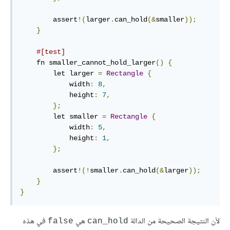
        assert
!(
larger
.
can_hold
(&
smaller
));
}
#[test]
    fn smaller_cannot_hold_larger
()
{
        let larger 
=
Rectangle
{
            width
:
8
,
            height
:
7
,
};
        let smaller 
=
Rectangle
{
            width
:
5
,
            height
:
1
,
};
        assert
!(!
smaller
.
can_hold
(&
larger
));
}
}
لأن النتيجة الصحيحة من الدالة
هي
في هذه
false
can_hold