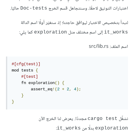
اختبارات التوثيق لاحقًا، وسنتجاهل قسم الخرج
حاليًا.
Doc-tests
لنبدأ بتخصيص الاختبار ليوافق حاجتنا؛ إذ سنغيّر أولًا اسم الدالة
إلى اسم مختلف مثل
كما يلي:
exploration
it_works
اسم الملف: src/lib.rs
#[cfg(test)]
mod tests 
{
#[test]
    fn exploration
()
{
        assert_eq
!(
2
+
2
,
4
);
}
}
نشغِّل
مجددًا. يعرض لنا الخرج الآن
cargo test
بدلًا من
:
it_works
exploration