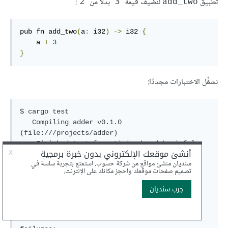
تطبيق
لنضيف قيمة "3" بدلًا من "2":
add_two
pub fn add_two
(
a
:
 i32
)
->
 i32 
{
    a 
+
3
}
نشغِّل الاختبارات مجددًا:
$ cargo test

   Compiling adder v0.1.0 
(file:///projects/adder)

    Finished test [unoptimized + debuginfo] 
target(s) in 0.61s

     Running unittests src/lib.rs 
(target/debug/deps/adder-92948b65e88960b4)

running 1 test

test tests::it_adds_two ... FAILED
