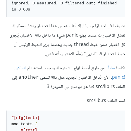
ignored; 0 measured; 0 filtered out; finished 
نضيف الآن اختبارًا جديدًا، إلا أننا سنجعل هذا الاختبار يفشل عمدًا، إذ
تفشل الاختبارات عندما يهلع panic شيءٌ ما داخل دالة الاختبار. يُجرى
كل اختبار ضمن خيط thread جديد وعندما يرى الخيط الرئيس أن
خيط الاختبار قد "انتهى" يُعَلَّم الاختبار بأنه فشل.
تكلمنا
سابقًا
عن طرق أبسط لهلع الشيفرة البرمجية باستخدام
الماكرو
panic!
. الآن، نُدخل الاختبار الجديد مثل دالة تسمى
إلى
another
الملف src/lib.rs كما هو موضح في الشيفرة 3.
اسم الملف: src/lib.rs
#[cfg(test)]
mod tests 
{
#[test]