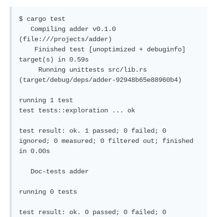
$ cargo test

   Compiling adder v0.1.0 
(file:///projects/adder)

    Finished test [unoptimized + debuginfo] 
target(s) in 0.59s

     Running unittests src/lib.rs 
(target/debug/deps/adder-92948b65e88960b4)

running 1 test

test tests::exploration ... ok

test result: ok. 1 passed; 0 failed; 0 
ignored; 0 measured; 0 filtered out; finished 
in 0.00s

   Doc-tests adder

running 0 tests

test result: ok. 0 passed; 0 failed; 0 