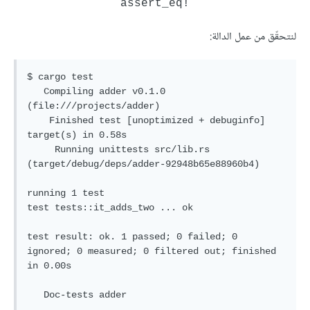
assert_eq!‎
لنتحقّق من عمل الدالة:
$ cargo test

   Compiling adder v0.1.0 
(file:///projects/adder)

    Finished test [unoptimized + debuginfo] 
target(s) in 0.58s

     Running unittests src/lib.rs 
(target/debug/deps/adder-92948b65e88960b4)

running 1 test

test tests::it_adds_two ... ok

test result: ok. 1 passed; 0 failed; 0 
ignored; 0 measured; 0 filtered out; finished 
in 0.00s

   Doc-tests adder
