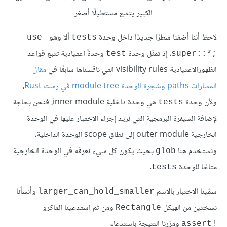
الكبير يتسع مستطيلًا أصغر
لاحظ أننا أضفنا سطرًا جديدًا داخل وحدة
ألا وهو
use 
tests
، إذ تمثّل وحدة
وحدةً اعتيادية تتبع قواعد
test
super::*;‎
الظهورالاعتيادية visibility rules التي ناقشناها سابقًا في
مقال
المسارات paths وشجرة الوحدة module tree في رست Rust
،
ولأن وحدة
هي وحدة داخلية inner module، فنحن بحاجة
tests
لإضافة الشيفرة البرمجية التي نريد إجراء الاختبار عليها في الوحدة
الخارجية outer module إلى نطاق scope الوحدة الداخلية،
ونستخدم هنا
بحيث يكون كل شيء نعرفه في الوحدة الخارجية
glob
متاحًا للوحدة
.
tests
سمّينا الاختبار بالاسم
وأنشأنا
larger_can_hold_smaller
نسختين من الهيكل
ومن ثم استدعينا الماكرو
Rectangle
ومرّرنا النتيجة باستدعاء
assert!‎