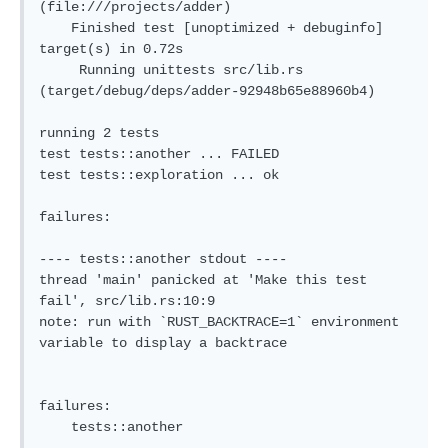
(file:///projects/adder)

    Finished test [unoptimized + debuginfo] 
target(s) in 0.72s

     Running unittests src/lib.rs 
(target/debug/deps/adder-92948b65e88960b4)

running 2 tests

test tests::another ... FAILED

test tests::exploration ... ok

failures:

---- tests::another stdout ----

thread 'main' panicked at 'Make this test 
fail', src/lib.rs:10:9

note: run with `RUST_BACKTRACE=1` environment 
variable to display a backtrace

failures:

    tests::another
