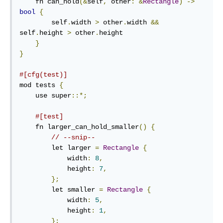
    fn can_hold
(&
self
,
 other
:
&
Rectangle
)
->
bool
{
        self
.
width 
>
 other
.
width 
&&
self
.
height 
>
 other
.
height

}
}
#[cfg(test)]
mod tests 
{
    use super
::*;
#[test]
    fn larger_can_hold_smaller
()
{
// --snip--
        let larger 
=
Rectangle
{
            width
:
8
,
            height
:
7
,
};
        let smaller 
=
Rectangle
{
            width
:
5
,
            height
:
1
,
};