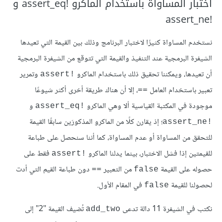
اختبار المساواة باستخدام الماكرو assert_eq!‎ و
assert_ne!‎
نستخدم المساواة كثيرًا لاختبار البرنامج وذلك بين القيمة التي تعيدها
الشيفرة البرمجية عند التنفيذ والقيمة التي تتوقع من الشيفرة البرمجية
أن تعيدها، ويمكننا تحقيق ذلك باستخدام الماكرو
وتمرير
assert!‎
تعبير باستخدام العامل
، إلا أن هناك طريقة أخرى أكثر شيوعًا
==
موجودة في المكتبة القياسية ألا وهي الماكرو
و
assert_eq!‎
؛ إذ يقارن كلًا من الماكرو المذكورَين سابقًا القيمة
assert_ne!‎
للتحقق من المساواة أو عدم المساواة، كما أننا سنحصل على طباعة
للقيمتين إذا فشل الاختبار، بينما يدلنا الماكرو
فقط على
assert!‎
حصوله على القيمة
من التعبير
دون طباعة القيم التي أدت
==
false
لحصولنا للقيمة
في المقام الأول.
false
نكتب في الشيفرة 11 دالة تدعى
تُضيف القيمة "2" إلى
add_two