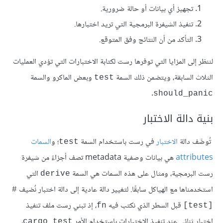
تجهيز أي بيانات أو حالة ضرورية.
تنفيذ الشيفرة البرمجية التي تريد اختبارها.
التأكد من أن النتائج وفق المتوقع.
لننظر إلى المزايا التي توفرها رست لكتابة الاختبارات التي تؤدي العمليات
الثلاث السابقة، ويتضمن ذلك السمة
وبعض الماكرو والسمة
test
.
should_panic
بنية دالة الاختبار
الاختبار
في رست باستخدام السمة
؛ و
السمات
test
attributes
هي بيانات وصفية metadata تصف أجزاءً من شيفرة
رست البرمجية، ومثال على هذه السمات هي السمة
التي
derive
استخدمناها مع الهياكل سابقًا. لتغيير دالة عادية إلى دالة اختبار نُضيف
‎#
قبل السطر الذي نكتب فيه
، إذ تبني رست ملف تنفيذ
fn
[test]‎
اختبار ثنائي عند تنفيذ الاختبارات باستخدام الأمر
،
cargo test