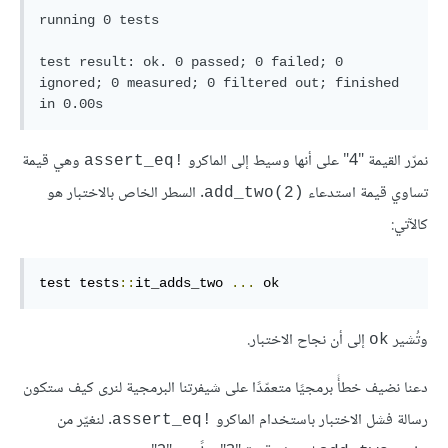
running 0 tests

test result: ok. 0 passed; 0 failed; 0 
ignored; 0 measured; 0 filtered out; finished 
نمرّر القيمة "4" على أنها وسيط إلى الماكرو
وهي قيمة
assert_eq!‎
تساوي قيمة استدعاء
. السطر الخاص بالاختبار هو
add_two(2)‎
كالآتي:
test tests
::
it_adds_two 
...
 ok 
وتُشير
إلى أن نجاح الاختبار.
ok
دعنا نضيف خطأً برمجيًا متعمّدًا على شيفرتنا البرمجية لنرى كيف ستكون
رسالة فشل الاختبار باستخدام الماكرو
. لنغيّر من
assert_eq!‎