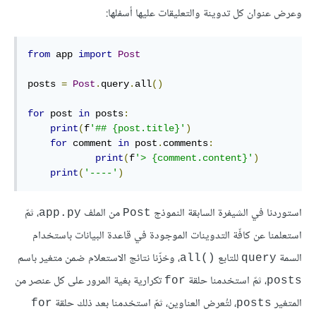
وعرض عنوان كل تدوينة والتعليقات عليها أسفلها:
from
 app 
import
Post
posts 
=
Post
.
query
.
all
()
for
 post 
in
 posts
:
print
(
f
'## {post.title}'
)
for
 comment 
in
 post
.
comments
:
print
(
f
'> {comment.content}'
)
print
(
'----'
)
استوردنا في الشيفرة السابقة النموذج
من الملف
، ثمّ
app.py
Post
استعلمنا عن كافّة التدوينات الموجودة في قاعدة البيانات باستخدام
السمة
للتابع
، وخزّنا نتائج الاستعلام ضمن متغير باسم
()all
query
، ثمّ استخدمنا حلقة
تكرارية بغية المرور على كل عنصر من
for
posts
المتغير
، لتُعرض العناوين، ثمّ استخدمنا بعد ذلك حلقة
for
posts