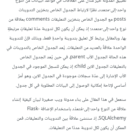
تطبيق المدونة خير مثال على العلاقات في قواعد البيانات من النوع
واحد-إلى-متعدد، نظرًا لارتباط الجدول الخاص بتخزين التدوينات
posts مع الجدول الخاص بتخزين التعليقات comments بعلاقة من
نوع واحد-إلى-متعدد؛ إذ يمكن أن يكون لكل تدوينة عدّة تعليقاتٍ مرتبطةٍ
بها، وبالمقابل يرتبط كل تعليق بتدوينة واحدةٍ فقط، وبذلك فإنّ للتدوينة
الواحدة علاقةٌ بالعديد من التعليقات. يُعد الجدول الخاص بالتدوينات في
هذه الحالة الجدول الأب parent، في حين يُعد الجدول الخاص
بالتعليقات الجدول الابن child؛ إذ يمكن للسجل الموجود في الجدول
الأب الإشارة إلى عدّة سجلات موجودة في الجدول الابن، وهو أمرٌ
أساسي لإتاحة إمكانية الوصول إلى البيانات المطلوبة في كل جدول.
سنعمل في هذا المقال على بناء مدونة ويب صغيرة لبيان كيفيّة إنشاء
علاقة من النوع واحد-إلى-مُتعدّد باستخدام الإضافة Flask-
SQLAlchemy، إذ سننشئ علاقةً بين التدوينات والتعليقات، فمن
الممكن أن يكون لكل تدوينة عددًا من التعليقات.