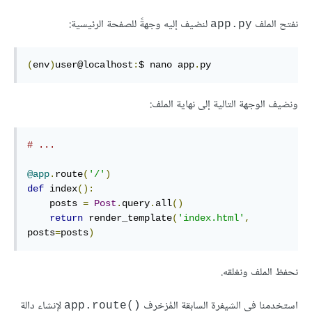
نفتح الملف
لنضيف إليه وجهةً للصفحة الرئيسية:
app.py
(
env
)
user@localhost
:
$ nano app
.
py
ونضيف الوجهة التالية إلى نهاية الملف:
# ...
@app
.
route
(
'/'
)
def
 index
():
    posts 
=
Post
.
query
.
all
()
return
 render_template
(
'index.html'
,
posts
=
posts
)
نحفظ الملف ونغلقه.
استخدمنا في الشيفرة السابقة المُزخرف
لإنشاء دالة
()app.route