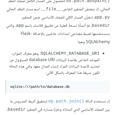
للحصول على المسار الكامل لمجلد الملف
()os.path.abspath
الحالي، إذ يتضمّن المتغير الخاص
اسم مسار الملف الحالي
__file__
، لنخزّن المسار الكلي للمجلد الأساسي ضمن المتغير
app.py
، ثمّ أنشأنا نسخةً فعلية من تطبيق فلاسك باسم
، والتي
app
basedir
سنستخدمها لضبط مفتاحي إعدادات خاصّين بالإضافة Flask-
SQLAlchemy وهما:
: وهو معرّف الموارد
SQLALCHEMY_DATABASE_URI
الموحّد الخاص بقاعدة البيانات database URI المسؤول عن
تحديد قاعدة البيانات المراد إنشاء اتصال معها، وفي هذه الحالة
تكون صيغة هذا المعرّف بالشكل الآتي:
sqlite:///path/to/database.db
إذ نستخدم الدالة
لتحقيق الربط المدروس ما
()op.path.join
بين المجلد الأساسي الذي أنشاناه وخزنّا مساره في المتغير
،
basedir