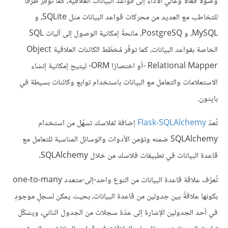
وصولًا فعالًا وعالي الأداء إلى قواعد البيانات العلاقية، كما توفّر طرقًا
للتخاطب مع العديد من محركات قواعد البيانات مثل SQLite، و
MySQL، و PostgreSQ، مانحةً إمكانية الوصول إلى آليات SQL
الخاصة بقواعد البيانات، كما توفّر مُخطِّط الكائنات العلاقية Object
Relational Mapper -أو اختصارًا ORM- ليتيح إمكانية إنشاء
الاستعلامات والتعامل مع البيانات باستخدام توابع وكائنات بسيطة في
بايثون.
تُعدّ
Flask-SQLAlchemy
إضافة لفلاسك تسهّل من استخدام
SQLAlchemy ضمنه وتؤمن الأدوات والوسائل المناسبة للتعامل مع
قاعدة البيانات في تطبيقات فلاسك من خلال SQLAlchemy.
تُعرَّف علاقة قاعدة البيانات من النوع واحد-إلى-متعدد one-to-many
بكونها علاقةً بين جدولين من قاعدة البيانات، بحيث يمكن لسجلٍ موجودٍ
في أحد الجدولين الإشارة إلى عدّة سجلات من الجدول الثاني، ويشكّل