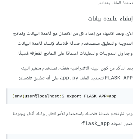
نحفظ الملف ونغلقه.
إنشاء قاعدة بيانات
الآن، وبعد الانتهاء من إعداد كل من الاتصال مع قاعدة البيانات ونماذج
التدوينة والتعليق، سنستخدم صدفة فلاسك لإنشاء قاعدة البيانات
وجداول التدوينات والتعليقات اعتمادًا على النماذج المُعرّفة مُسبقًا.
بعد التأكّد من كون البيئة الافتراضية مُفعّلة، نستخدم متغير البيئة
لتحديد الملف
على أنه تطبيق فلاسك:
app.py
FLASK_APP
(
env
)
user@localhost
:
$ export FLASK_APP
=
app
ومن ثمّ نفتح صَدفة فلاسك باستخدام الأمر التالي وذلك أثناء وجودنا
ضمن المجلد
:
flask_app