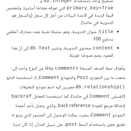
صحيح وذلك باستخدام
و
db.Integer
التي تعرّفه مفتاحًا أساسيًا، وتُخصّص
primary_key=True
قيمةٌ فريدة في قاعدة البيانات من أجل كل سجل (والسجل هو
التدوينة في حالتنا).
: عنوان التدوينة، وهو سلسلة نصية بعدد محارف أعظمي
title
يساوي 100.
: محتوى التدوينة، وتشير
إلى أنّ هذا
db.Text
content
العمود يضم نصوصًا طويلة.
وتُعرِّف سمة الصنف المسماة
علاقةً من النوع واحد-إلى-
comments
متعدد ما بين النموذج
والنموذج
، إذ استخدمنا التابع
Comment
Post
ممررين إليه اسم نموذج التعليقات
()db.relationship
(المُسمّى
في حالتنا)، كما استخدمنا المعامل
backref
Comment
لإضافة مرجعٍ للعودة back reference، والذي يتمثّل بأحد أعمدة
النموذج
، بحيث يمكننا الوصول إلى المنشور الذي يتبع له
Comment
تعليق معيّن باستخدام السمة
. على سبيل المثال، إذا كان لدينا
post