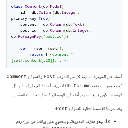
class
Comment
(
db
.
Model
):
    id 
=
 db
.
Column
(
db
.
Integer
,
primary_key
=
True
)
    content 
=
 db
.
Column
(
db
.
Text
)
    post_id 
=
 db
.
Column
(
db
.
Integer
,
db
.
ForeignKey
(
'post.id'
))
def
 __repr__
(
self
):
return
 f
'<Comment "
{self.content[:20]}...">'
أنشأنا في الشيفرة السابقة كل من النموذج
والنموذج
Comment
Post
مُستخدمين الصنف
لتعريف أعمدة الجداول، إذ يمثّل
db.Column
الوسيط الأوّل نوع العمود، أمّا باقي الوسطاء فتمثّل إعدادات العمود.
وقد عرفنا الأعمدة التالية للنموذج
:
Post
: وهو معرّف التدوينة، ويحتوي على بياناتٍ من نوع رقم
id