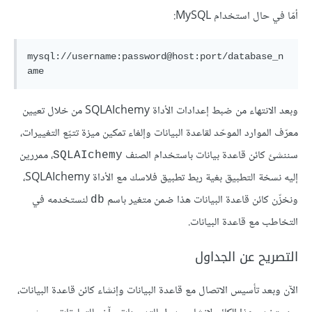
أمّا في حال استخدام MySQL:
mysql://username:password@host:port/database_n
ame
وبعد الانتهاء من ضبط إعدادات الأداة SQLAIchemy من خلال تعيين
معرّف الموارد الموحّد لقاعدة البيانات وإلغاء تمكين ميزة تتبّع التغييرات،
سننشئ كائن قاعدة بيانات باستخدام الصنف
، ممررين
SQLAIchemy
إليه نسخة التطبيق بغية ربط تطبيق فلاسك مع الأداة SQLAIchemy،
ونخزّن كائن قاعدة البيانات هذا ضمن متغير باسم
لنستخدمه في
db
التخاطب مع قاعدة البيانات.
التصريح عن الجداول
الآن وبعد تأسيس الاتصال مع قاعدة البيانات وإنشاء كائن قاعدة البيانات،