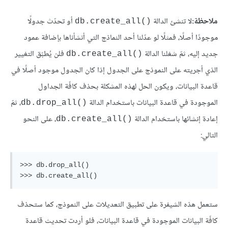
ملاحظة:
لا تنشئ الدالة
أو تحدّث جدولًا
()db.create_all
موجودًا أصلًا، فمثلًا لو عدّلنا أحد النماذج التي أنشأناها بإضافة عمود
جديد إليه، ثمّ شغلنا الدالة
فلن يُطبّق التغيير
()db.create_all
الذي أجريته على النموذج على الجدول إذا كان الجدول موجود أصلًا في
قاعدة البيانات، ويكون الحل لهذه المشكلة بحذف كافّة الجداول
الموجودة في قاعدة البيانات باستخدام الدالة
، ثمّ
()db.drop_all
إعادة إنشائها باستخدام الدالة
، على النحو
()db.create_all
التالي:
>>> db.drop_all()

>>> db.create_all()
ستعمل هذه الشيفرة على تطبيق التعديلات على النموذج، كما ستحذف
كافّة البيانات الموجودة في قاعدة البيانات، فلو أردت تحديث قاعدة