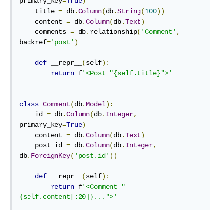
primary_key
=
True
)
    title 
=
 db
.
Column
(
db
.
String
(
100
))
    content 
=
 db
.
Column
(
db
.
Text
)
    comments 
=
 db
.
relationship
(
'Comment'
,
backref
=
'post'
)
def
 __repr__
(
self
):
return
 f
'<Post "{self.title}">'
class
Comment
(
db
.
Model
):
    id 
=
 db
.
Column
(
db
.
Integer
,
primary_key
=
True
)
    content 
=
 db
.
Column
(
db
.
Text
)
    post_id 
=
 db
.
Column
(
db
.
Integer
,
db
.
ForeignKey
(
'post.id'
))
def
 __repr__
(
self
):
return
 f
'<Comment "
{self.content[:20]}...">'