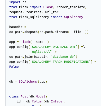
import
from
 flask 
import
Flask
,
 render_template
,
request
,
 redirect
,
from
 flask_sqlalchemy 
import
SQLAlchemy
basedir 
=
os
.
path
.
abspath
(
os
.
path
.
dirname
(
__file__
))
app 
=
Flask
(
__name__
)
app
.
config
[
'SQLALCHEMY_DATABASE_URI'
]
=
\

'sqlite:///'
+
os
.
path
.
join
(
basedir
,
'database.db'
)
app
.
config
[
'SQLALCHEMY_TRACK_MODIFICATIONS'
]
=
False
db 
=
SQLAlchemy
(
app
)
class
Post
(
db
.
Model
):
    id 
=
 db
.
Column
(
db
.
Integer
,