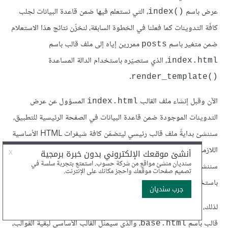
عرض باسم
، التي نستعلم فيها ضمن قاعدة البيانات لجلب
()index
كافّة التدوينات كما فعلنا في الخطوة السابقة، لنخزّن نتائج هذا الاستعلام
ضمن متغير باسم
ممررين إياه إلى ملف قالب باسم
posts
، الذي ستصيّره باستخدام الدالة المساعدة
index.html
.
()render_template
الآن وقبل إنشاء ملف القالب
المسؤول عن عرض
index.html
التدوينات الموجودة ضمن قاعدة البيانات في الصفحة الرئيسية للتطبيق،
سننشئ بدايةً ملف قالب رئيسي ليتضمّن كافة شيفرات HTML الأساسية
اللازمة لترثها لاحقًا القوالب الأُخرى، وهذا ما يجنبنا تكرار الشيفرات؛ ثمّ
سننشئ ملف قالب الصفحة الرئيسية
المُصيّر أصلًا
index.html
باستخدام الدالة
.
()index
لذلك، سننشئ مجلدًا للقوالب باسم
، وننشئ ضمنه ملف
templates
قالب باسم
، والذي سيمثّل القالب الأساسي لبقية القوالب،
base.html