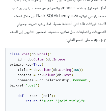
سنستخدم هذا الكائن لإنشاء جدول للتدوينات وآخر للتعليقات، حيث
تُمثّل الجداول بنماذج models، والنموذج هو صنف بايثون يرث من
صنف رئيسي توفرّه الأداة Flask-SQLAlchemy من خلال نسخة
قاعدة البيانات db التي أنشأناها مُسبقًا. لذا، وبغية تعريف جدولي
التدوينات والتعليقات مثل نماذج، سنضيف الصنفين التاليين إلى الملف
على النحو التالي:
app.py
class
Post
(
db
.
Model
):
    id 
=
 db
.
Column
(
db
.
Integer
,
primary_key
=
True
)
    title 
=
 db
.
Column
(
db
.
String
(
100
))
    content 
=
 db
.
Column
(
db
.
Text
)
    comments 
=
 db
.
relationship
(
'Comment'
,
backref
=
'post'
)
def
 __repr__
(
self
):
return
 f
'<Post "{self.title}">'