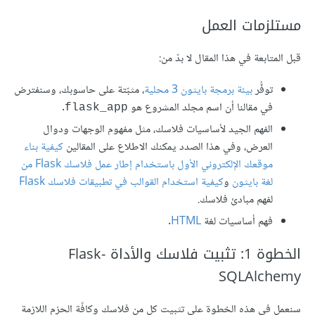
مستلزمات العمل
قبل المتابعة في هذا المقال لا بدّ من:
توفُّر
بيئة برمجة بايثون 3 محلية
، مثبّتة على حاسوبك، وسنفترض
في مقالنا أن اسم مجلد المشروع هو
.
flask_app
الفهم الجيد لأساسيات فلاسك، مثل مفهوم الوجهات ودوال
العرض، وفي هذا الصدد يمكنك الاطلاع على المقالين
كيفية بناء
موقعك الإلكتروني الأول باستخدام إطار عمل فلاسك Flask من
لغة بايثون
و
كيفية استخدام القوالب في تطبيقات فلاسك Flask
لفهم مبادئ فلاسك.
فهم أساسيات لغة
HTML
.
الخطوة 1: تثبيت فلاسك والأداة Flask-
SQLAlchemy
سنعمل في هذه الخطوة على تثبيت كل من فلاسك وكافّة الحزم اللازمة