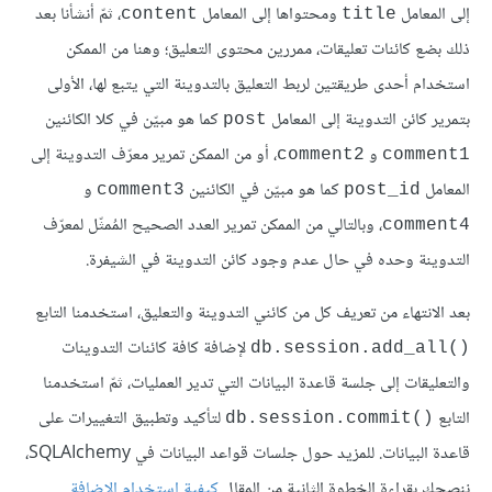
إلى المعامل
ومحتواها إلى المعامل
، ثمّ أنشأنا بعد
content
title
ذلك بضع كائنات تعليقات، ممررين محتوى التعليق؛ وهنا من الممكن
استخدام أحدى طريقتين لربط التعليق بالتدوينة التي يتبع لها، الأولى
بتمرير كائن التدوينة إلى المعامل
كما هو مبيّن في كلا الكائنين
post
و
، أو من الممكن تمرير معرّف التدوينة إلى
comment2
comment1
المعامل
كما هو مبيّن في الكائنين
و
comment3
post_id
، وبالتالي من الممكن تمرير العدد الصحيح المُمثّل لمعرّف
comment4
التدوينة وحده في حال عدم وجود كائن التدوينة في الشيفرة.
بعد الانتهاء من تعريف كل من كائني التدوينة والتعليق، استخدمنا التابع
لإضافة كافة كائنات التدوينات
()db.session.add_all
والتعليقات إلى جلسة قاعدة البيانات التي تدير العمليات، ثمّ استخدمنا
التابع
لتأكيد وتطبيق التغييرات على
()db.session.commit
قاعدة البيانات. للمزيد حول جلسات قواعد البيانات في SQLAIchemy،
ننصحك بقراءة الخطوة الثانية من المقال
كيفية استخدام الإضافة