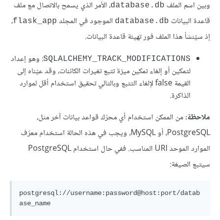
وبين اسم الملف
، الأمر الذي يسمح بالاتصال مع ملف
database.db
قاعدة البيانات
الموجود في المجلد
،
flask_app
database.db
إذ سيُنشأ هذا الملف فور تهيئة قاعدة البيانات.
: وهو إعداد
SQLALCHEMY_TRACK_MODIFICATIONS
لتمكين أو إلغاء تمكين ميزة تتبع تغيرات الكائنات، وقد عيّناه إلى
القيمة false لإلغاء التتبع وبالتالي تحقيق استخدام أقل لموارد
الذاكرة.
ملاحظة:
من الممكن استخدام أي محرّك قواعد بيانات آخر مثل،
PostgreSQL، أو MySQL، ويجب في هذه الحالة استخدام معرّف
الموارد الموحد URI المناسب. ففي حال استخدام PostgreSQL
سيتبع الصيغة:
postgresql://username:password@host:port/datab
ase_name