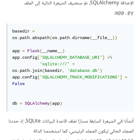
الإضافة SQLAlchemy، ثمّ سنضيف الشيفرة التالية إلى الملف
:
app.py
basedir 
=
os
.
path
.
abspath
(
os
.
path
.
dirname
(
__file__
))
app 
=
Flask
(
__name__
)
app
.
config
[
'SQLALCHEMY_DATABASE_URI'
]
=
\

'sqlite:///'
+
os
.
path
.
join
(
basedir
,
'database.db'
)
app
.
config
[
'SQLALCHEMY_TRACK_MODIFICATIONS'
]
=
False
db 
=
SQLAlchemy
(
app
)
أنشأنا في الشيفرة السابقة مسارًا لملف قاعدة البيانات SQLite، إذ حددنا
المجلد الحالي ليكون المجلد الرئيسي، كما استخدمنا الدالة