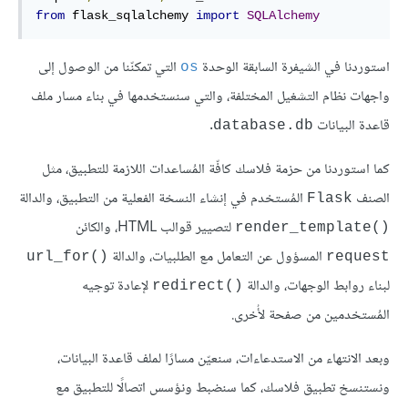
from
 flask_sqlalchemy 
import
SQLAlchemy
استوردنا في الشيفرة السابقة الوحدة
التي تمكنّنا من الوصول إلى
os
واجهات نظام التشغيل المختلفة، والتي سنستخدمها في بناء مسار ملف
قاعدة البيانات
.
database.db
كما استوردنا من حزمة فلاسك كافّة المُساعدات اللازمة للتطبيق، مثل
الصنف
المُستخدم في إنشاء النسخة الفعلية من التطبيق، والدالة
Flask
لتصيير قوالب HTML، والكائن
()render_template
المسؤول عن التعامل مع الطلبيات، والدالة
()url_for
request
لبناء روابط الوجهات، والدالة
لإعادة توجيه
()redirect
المُستخدمين من صفحة لأُخرى.
وبعد الانتهاء من الاستدعاءات، سنعيّن مسارًا لملف قاعدة البيانات،
ونستنسخ تطبيق فلاسك، كما سنضبط ونؤسس اتصالًا للتطبيق مع