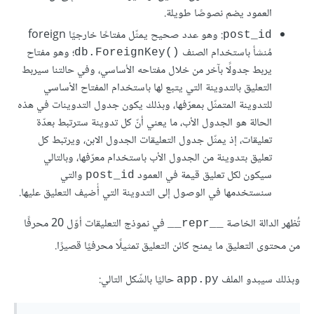
العمود يضم نصوصًا طويلة.
: وهو عدد صحيح يمثّل مفتاحًا خارجيًا foreign
post_id
مُنشأ باستخدام الصنف
؛ وهو مفتاح
()db.ForeignKey
يربط جدولًا بآخر من خلال مفتاحه الأساسي، وفي حالتنا سيربط
التعليق بالتدوينة التي يتبع لها باستخدام المفتاح الأساسي
للتدوينة المتمثّل بمعرّفها، وبذلك يكون جدول التدوينات في هذه
الحالة هو الجدول الأب، ما يعني أنّ كل تدوينة سترتبط بعدّة
تعليقات، إذ يمثّل جدول التعليقات الجدول الابن، ويرتبط كل
تعليق بتدوينة من الجدول الأب باستخدام معرّفها، وبالتالي
سيكون لكل تعليق قيمة في العمود
والتي
post_id
سنستخدمها في الوصول إلى التدوينة التي أُضيف التعليق عليها.
تُظهر الدالة الخاصة
في نموذج التعليقات أوّل 20 محرفًا
__repr__
من محتوى التعليق ما يمنح كائن التعليق تمثيلًا محرفيًا قصيرًا.
وبذلك سيبدو الملف
حاليًا بالشّكل التالي:
app.py