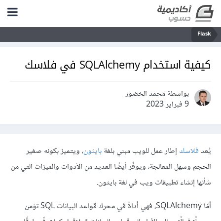
Flask
كيفية استخدام SQLAlchemy في فلاسك
بواسطة محمد الخضور
9 فبراير 2023
يُعد
فلاسك
إطار عمل للويب مبني بلغة
بايثون
، ويتميز بكونه صغير
الحجم وسهل المعالجة، ويوفّر أيضًا العديد من الأدوات والميزات التي من
شأنها إنشاء تطبيقات ويب في لغة بايثون.
أمّا SQLAlchemy، فهي أداةٌ في محرك قواعد البيانات SQL تؤمن