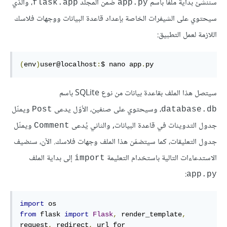
سننشئ بدايةً ملفًا باسم
ضمن المجلد
، والذي
flask.app
app.py
سيحتوي على الشيفرات الخاصة بإعداد قاعدة البيانات ووجهات فلاسك
اللازمة لعمل التطبيق:
(
env
)
user@localhost
:
$ nano app
.
py
سيتصل هذا الملف بقاعدة بيانات من نوع SQLite باسم
، وسيحتوي على صنفين، الأوّل يدعى
ويمثّل
Post
database.db
جدول التدوينات في قاعدة البيانات, والثاني يُدعى
ويمثّل
Comment
جدول التعليقات، كما سيتضمّن هذا الملف وجهات فلاسك. الآن، سنضيف
الاستدعاءات التالية باستخدام التعليمة
إلى بداية الملف
import
:
app.py
import
from
 flask 
import
Flask
,
 render_template
,
request
,
 redirect
,