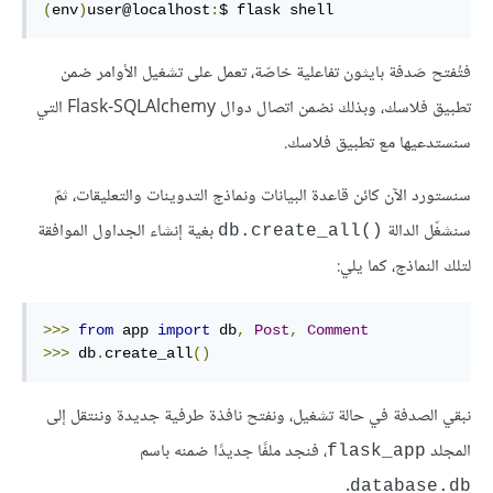
(
env
)
user@localhost
:
$ flask shell
فتُفتح صَدفة بايثون تفاعلية خاصّة، تعمل على تشغيل الأوامر ضمن
تطبيق فلاسك، وبذلك نضمن اتصال دوال Flask-SQLAlchemy التي
سنستدعيها مع تطبيق فلاسك.
سنستورد الآن كائن قاعدة البيانات ونماذج التدوينات والتعليقات، ثمّ
سنشغّل الدالة
بغية إنشاء الجداول الموافقة
()db.create_all
لتلك النماذج، كما يلي:
>>>
from
 app 
import
 db
,
Post
,
Comment
>>>
 db
.
create_all
()
نبقي الصدفة في حالة تشغيل، ونفتح نافذة طرفية جديدة وننتقل إلى
المجلد
، فنجد ملفًا جديدًا ضمنه باسم
flask_app
.
database.db