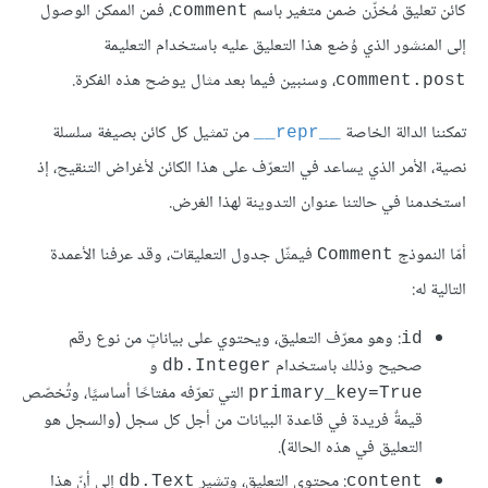
كائن تعليق مُخزّن ضمن متغير باسم
، فمن الممكن الوصول
comment
إلى المنشور الذي وُضع هذا التعليق عليه باستخدام التعليمة
، وسنبين فيما بعد مثال يوضح هذه الفكرة.
comment.post
تمكننا الدالة الخاصة
من تمثيل كل كائن بصيغة سلسلة
__repr__
نصية، الأمر الذي يساعد في التعرّف على هذا الكائن لأغراض التنقيح، إذ
استخدمنا في حالتنا عنوان التدوينة لهذا الغرض.
أمّا النموذج
فيمثّل جدول التعليقات، وقد عرفنا الأعمدة
Comment
التالية له:
: وهو معرّف التعليق، ويحتوي على بياناتٍ من نوع رقم
id
صحيح وذلك باستخدام
و
db.Integer
التي تعرّفه مفتاحًا أساسيًا، وتُخصّص
primary_key=True
قيمةٌ فريدة في قاعدة البيانات من أجل كل سجل (والسجل هو
التعليق في هذه الحالة).
: محتوى التعليق، وتشير
إلى أنّ هذا
db.Text
content