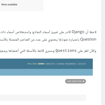
Question باعتباره نموذجًا يحتوي على عدد من العناصر المتمثلة باﻷسئلة، لذا أضاف (s) الجمع إلى الاسم المعروض في لوحة التحكم.
واﻵن انقر على
وسترى قائمة باﻷسئلة التي أضفناها برمجيً
Questions