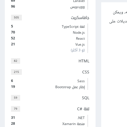
69
Laravel
96
ووردبريس
 مشروع تقوم بإنشائه، ويمكن
جافاسكربت
505
ء التعديلات على
5
لغة TypeScript
70
Node.js
52
React
21
Vue.js
(و 3 أكثر)
HTML
82
CSS
215
6
Sass
19
إطار عمل Bootstrap
SQL
59
لغة C#‎
79
31
‎.NET
28
منصة Xamarin