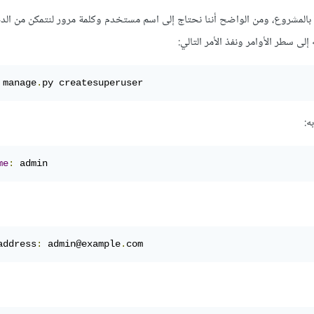
ج log-in إلى لوحة التحكم الخاصة بالمشروع، ومن الواضح أننا نحتاج إلى اسم مستخدم وكلمة مرور لنتمكن من 
لى سطر اﻷوامر ونفذ الأمر التالي:
 manage
.
py
 createsuperuser
ه:
me
:
admin
address
:
 admin
@example
.
com