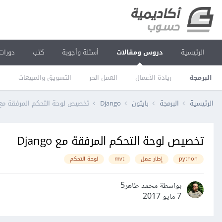
الرئيسية
دروس ومقالات
أسئلة وأجوبة
كتب
دورات
البرمجة
ريادة الأعمال
العمل الحر
التسويق والمبيعات
ا
الرئيسية
البرمجة
بايثون
Django
تخصيص لوحة التحكم المرفقة مع jango
تخصيص لوحة التحكم المرفقة مع Django
python
إطار عمل
mvt
لوحة التحكم
بواسطة محمد طاهر5
7 مايو 2017