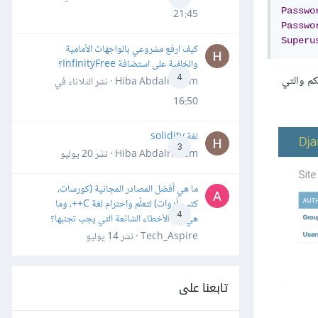
Passwo
21:45
Passwo
Superu
كيف ارفع مشروعي بالواجهات الأمامية
والخلفية على استضافة InfinityFree؟
4
كم والتي
Hiba Abdalrheem · نشر
الثلاثاء في
16:50
لغة solidity
3
Hiba Abdalrheem · نشر
20 يوليو
ما هي أفضل المصادر المجانية (كورسات،
كتب، أدوات) لتعلّم واحترام لغة C++، وما
4
هي أهم الأخطاء الشائعة التي يجب تجنبها؟
Tech_Aspire · نشر
14 يوليو
تابعنا على