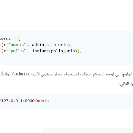
terns 
=
[
l
(
r
'^admin/'
,
 admin
.
site
.
urls
),
l
(
r
'^polls/'
,
 include
(
polls_urls
)),
الولوج إلى لوحة التحكم يتطلب استخدام مسار يتضمن الكلمة
، وللتأ
admin/
/127.0.0.1:8000/admin