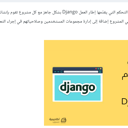
وصلنا إلى ختام هذه السلسلة وفي الدرس الأخير منها سنتحدث عن لوحة التحكم التي يقدّمها إطار العمل Django بشكل جاهز مع كل
تحكم هذه في إدارة النماذج Models المستخدمة في المشروع إضافة إلى إدارة مجموعات المستخدمين وصلاحياتهم في إجرا