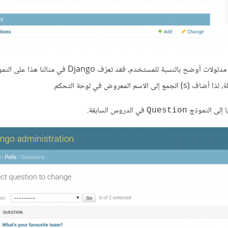
ﻻحظ أن Django قادر على تمييز أسماء النماذج واستخلاص أسماء ذات مدلولات أوضح بالنسبة للمستخدم، فقد تعرّف Django في مثال
ا إلى النموذج
في الدروس السابقة.
Question