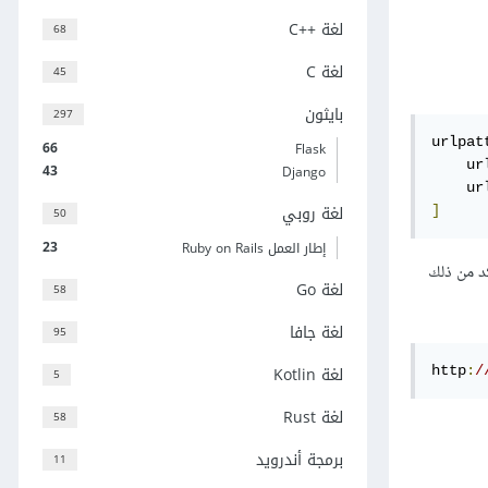
لغة C++‎
68
لغة C
45
بايثون
297
urlpat
66
Flask
    ur
43
Django
    ur
لغة روبي
]
50
23
إطار العمل Ruby on Rails
كد من ذلك
لغة Go
58
لغة جافا
95
لغة Kotlin
http
:
/
5
لغة Rust
58
برمجة أندرويد
11