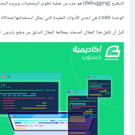
التنقيح (debugging) هو جزء من عملية تطوير البرمجيات، ويروم البحث عن الأخطاء والمشاكل في الشيفرة، والتي تحول دون تنفيذ البرنامج تنفيذًا صحيحًا.
الوحدة
هي إحدى الأدوات المفيدة التي يمكن استخدامها لمحاكاة المترجم (interpreter) التفاعلي، إذ توفر هذه الوحدة فرصةً لتجربة ا
code
قبل أن تكمل هذا المقال، أنصحك بمطالعة المقال السابق عن منقح بايثون:
ك