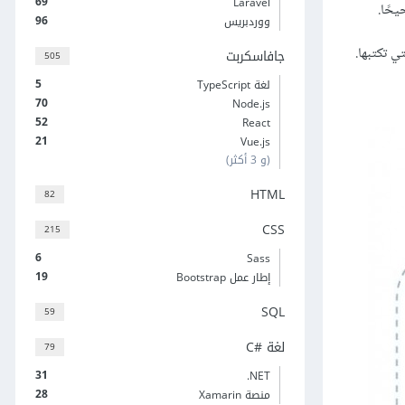
69
Laravel
96
ووردبريس
جافاسكربت
505
5
لغة TypeScript
70
Node.js
52
React
21
Vue.js
(و 3 أكثر)
HTML
82
CSS
215
6
Sass
19
إطار عمل Bootstrap
SQL
59
لغة C#‎
79
31
‎.NET
28
منصة Xamarin