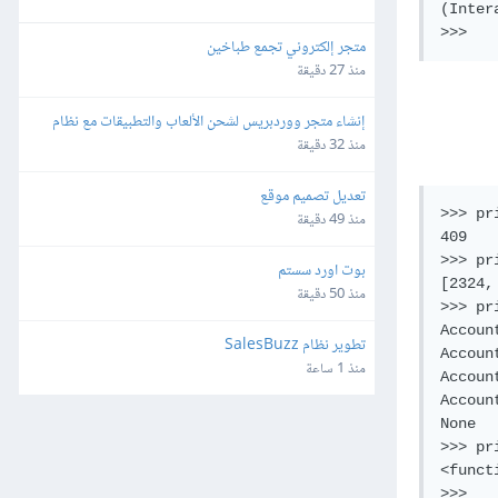
(Inter
متجر إلكتروني تجمع طباخين
منذ 27 دقيقة
إنشاء متجر ووردبريس لشحن الألعاب والتطبيقات مع نظام 
محفظة وتعدد طرق الدفع
منذ 32 دقيقة
تعديل تصميم موقع
>>> pr
منذ 49 دقيقة
409

>>> pr
بوت اورد سستم
[2324,
منذ 50 دقيقة
>>> pr
Accoun
تطوير نظام SalesBuzz
Accoun
منذ 1 ساعة
Accoun
Accoun
None

>>> pr
<funct