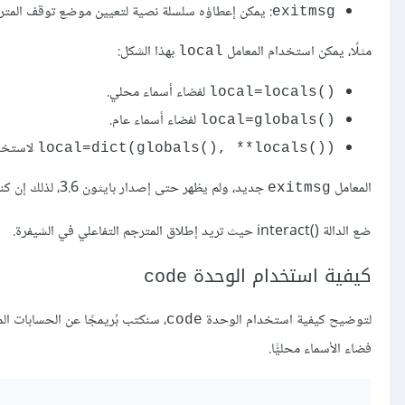
: يمكن إعطاؤه سلسلة نصية لتعيين موضع توقف المتر
exitmsg
مثلًا، يمكن استخدام المعامل
بهذا الشكل:
local
لفضاء أسماء محلي.
local=locals()‎
لفضاء أسماء عام.
local=globals()‎
لاستخدا
local=dict(globals(), **locals())‎
المعامل
جديد، ولم يظهر حتى إصدار بايثون 3.6، لذلك إن كنت تستخدم إصدارًا أقدم، فحدّثه، أو لا تستخدم المعامل
exitmsg
ضع الدالة interact()‎‎ حيث تريد إطلاق المترجم التفاعلي في الشيفرة.
كيفية استخدام الوحدة
code
لتوضيح كيفية استخدام الوحدة
، سنكتب بُريمجًا عن الحسابات 
code
فضاء الأسماء محليًّا.