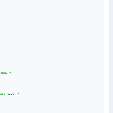
 now."
nds soon."