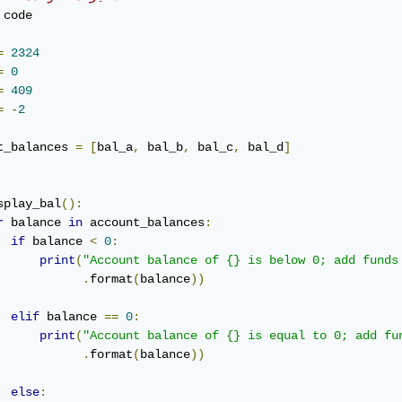
 code

=
2324
=
0
=
409
=
-
2
t_balances 
=
[
bal_a
,
 bal_b
,
 bal_c
,
 bal_d
]
splay_bal
():
r
 balance 
in
 account_balances
:
if
 balance 
<
0
:
print
(
"Account balance of {} is below 0; add funds
.
format
(
balance
))
elif
 balance 
==
0
:
print
(
"Account balance of {} is equal to 0; add fu
.
format
(
balance
))
else
: