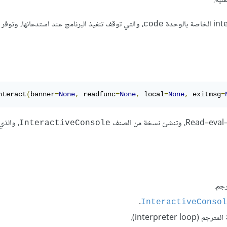
لية.
الخاصة بالوحدة
، والتي توقف تنفيذ البرنامج عند استدعائها، وتوفر
code
nteract
(
banner
=
None
,
 readfunc
=
None
,
 local
=
None
,
 exitmsg
=
، والذ
InteractiveConsole
جم.
.
InteractiveConsole