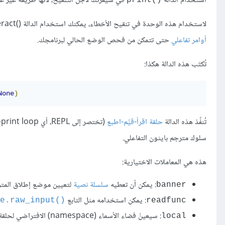
استخدام الدالة
في شيفرتك لأجل التنقيح، لأنها طريقة غير عم
لاستخدام هذه الوحدة في تنقيح الأخطاء، يمكنك استخدام الدالة interact()
أوامر تفاعلي
حتى تتمكن من فحص الوضع الحالي لبرنامجك.
تُكتَب هذه الدالة هكذا:
None
)
تُنفِّذ هذه الدالة
حلقة اقرأ-قيِّم-اطبع
(تختصر إلى REPL، أي Read–eval–print loop، وتنشئ نسخة من الصنف
سلوك مترجم بايثون التفاعلي.
هذه هي المعاملات الاختيارية:
: يمكن أن تعطيه
سلسلة نصية
لتعيين موضع إطلاق المتر
banner
: يمكن استخدامه مثل التابع
.raw_input‎()‎
readfunc
: سيعينّ فضاء الأسماء (namespace) الافتراضي لحلقة المترجم (interpreter loop).
local