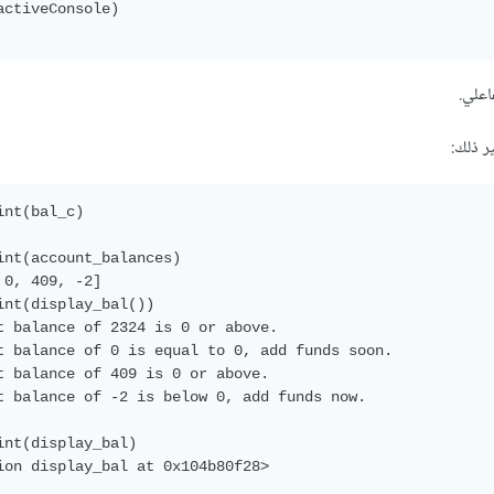
activeConsole)

اعلي.
ر ذلك:
int(bal_c)

int(account_balances)

 0, 409, -2]

int(display_bal())

t balance of 2324 is 0 or above.

t balance of 0 is equal to 0, add funds soon.

t balance of 409 is 0 or above.

t balance of -2 is below 0, add funds now.

int(display_bal)

ion display_bal at 0x104b80f28>
