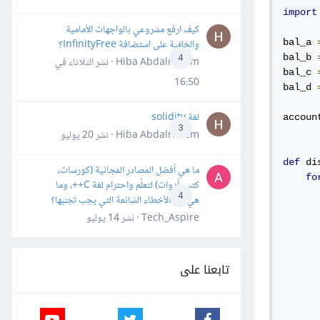
import
كيف ارفع مشروعي بالواجهات الأمامية
والخلفية على استضافة InfinityFree؟
bal_a 
bal_b 
4
Hiba Abdalrheem · نشر
الثلاثاء في
bal_c 
16:50
bal_d 
لغة solidity
accoun
3
Hiba Abdalrheem · نشر
20 يوليو
def
 di
ما هي أفضل المصادر المجانية (كورسات،
fo
كتب، أدوات) لتعلّم واحترام لغة C++، وما
4
هي أهم الأخطاء الشائعة التي يجب تجنبها؟
Tech_Aspire · نشر
14 يوليو
تابعنا على