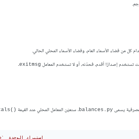
جم.
م كل من فضاء الأسماء العام، وفضاء الأسماء المحلي الحالي.
.
exitmsg
المصرفية يسمى
. سنعيّن المعامل المحلي عند القيمة
als()‎‎‎
balances.py
# `code`  استيراد الوحدة 