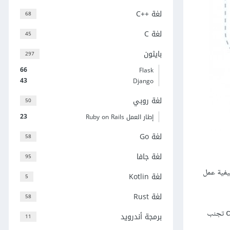
لغة C++‎
68
لغة C
45
بايثون
297
66
Flask
43
Django
لغة روبي
50
23
إطار العمل Ruby on Rails
لغة Go
58
لغة جافا
95
يفية عمل
لغة Kotlin
5
لغة Rust
58
تجنب
برمجة أندرويد
11