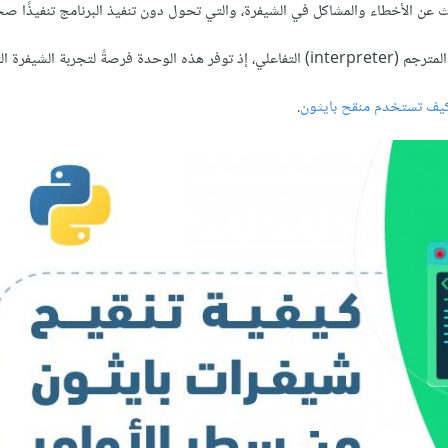
لشيفرة التي تكتبها.
يف تستخدم منقح بايثون
.