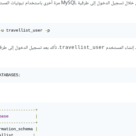
يمكنك الآن اختبار ما إذا كان المستخدم الجديد لديه الأذونات المناسبة من خلال تسجيل الدخول إلى طرفية MySQL مرة أخرى باستخدام 
-
u travellist_user 
-
p
د إنشاء المستخدم
travellist_user
ATABASES
;
---------------+
base
|
---------------+
rmation_schema 
|
ellist        
|