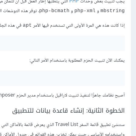
يجب تثبيت بعض وحدات
PHP
التي يتطلبها إطار العمل قبل أن تتمكن 
و
و
. توفر هذه التوسّعات 
php-bcmath
php-xml
mbstring
إذا كانت هذه هي المرة الأولى التي تستخدم فيها الأمر
في هذه الجلس
apt
يمكنك الآن تثبيت الحزم المطلوبة باستخدام الأمر التالي:
أصبح نظامك جاهزًا لتنفيذ تثبيت لارافيل باستخدام مدير الحزم Composer، ولكن ستحتاج إلى قاعدة بيانات لتطبيقك قبل ذلك.
الخطوة الثانية: إنشاء قاعدة بيانات للتطبيق
سننشئ تطبيق قائمة السفر Travel List الذي 