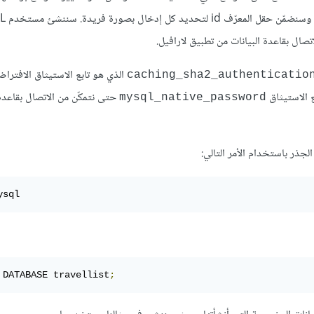
visited أو غير مُزارة 
تصال بقاعدة البيانات من تطبيق لارافيل.
الذي هو تابع الاستيثاق الافتراض
caching_sha2_authenticatio
 الاستيثاق
حتى نتمكّن من الاتصال بقاعدة
mysql_native_password
ذر باستخدام الأمر التالي:
ysql
 DATABASE travellist
;