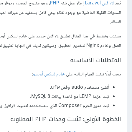
يُعَد
لارافيل Laravel
إطار عمل بلغة
PHP
السنوات القليلة الماضية مع وجود نظام بيئي كامل يستفيد من ميزاته المبن
الفعالة.
سنثبّت ونضبط في هذا المقال تطبيق لارافيل جديد على خادم لينكس أوبنتو Ubuntu 22.04 باستخدام مدير ا
العمل وخادم Nginx لتخديم التطبيق، وسيكون لديك في النهاية تطبيق لارافيل تجريبي عملي يسحب المحتوى من قاعدة بيانات MySQL 8.
المتطلبات الأساسية
يجب أولًا تنفيذ المهام التالية على
خادم لينكس أوبنتو
:
أنشئ مستخدم
وفعّل
.
ufw
sudo
ثبّت حزمة LEMP مع قاعدة بيانات MySQL 8.
ثبّت مدير الحزم Composer الذي سنستخدمه لتثبيت لارافيل واعتمادياته.
الخطوة الأولى: تثبيت وحدات PHP المطلوبة