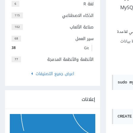
لغة R
6
not visited، حيث سنسميه هذا الحقل visited، وسنضمّن حقل المعرّف id لتحديد كل إدخال بصورة فريدة. سننشئ مستخدم MySQL
الذكاء الاصطناعي
115
صناعة الألعاب
102
ي لقاعدة
سير العمل
68
 بيانات
38
Git
الأنظمة والأنظمة المدمجة
77
اعرض جميع التصنيفات
sudo m
إعلانات
CREATE