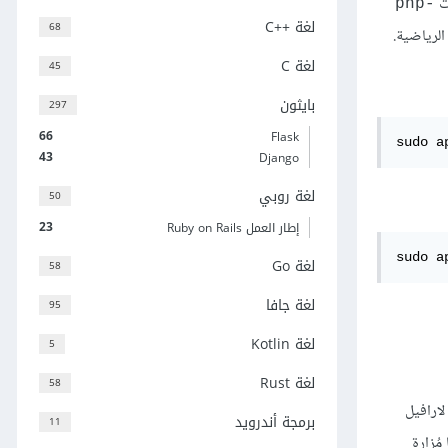
php-
لغة C++‎
68
لغة C
45
بايثون
297
66
Flask
sudo a
43
Django
لغة روبي
50
23
إطار العمل Ruby on Rails
sudo a
لغة Go
58
لغة جافا
95
لغة Kotlin
5
لغة Rust
58
ت لارافيل
برمجة أندرويد
11
 المواقع بوصفها مُزارة