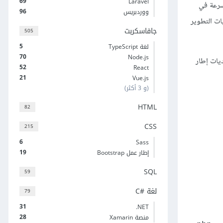
69
Laravel
شعبية لارافيل بسرعة في
96
ووردبريس
ات التطوير
جافاسكربت
505
5
لغة TypeScript
70
Node.js
ديات إطار
52
React
21
Vue.js
(و 3 أكثر)
HTML
82
CSS
215
6
Sass
19
إطار عمل Bootstrap
SQL
59
لغة C#‎
79
31
‎.NET
28
منصة Xamarin