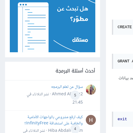
CREATE
GRANT 
أحدث أسئلة البرمجة
د بيانات
سؤال عن تعلم البرمجه
Ahmed Alhafiz2 · نشر
الثلاثاء في
5
21:45
كيف ارفع مشروعي بالواجهات الأمامية
exit
والخلفية على استضافة InfinityFree؟
4
Hiba Abdalrheem · نشر
الثلاثاء في