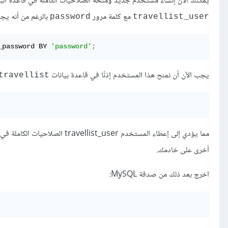
يمكنك الآن إنشاء مستخدم جديد ومنحه الصلاحيات الكاملة في قاعدة الب
مع كلمة مرور
بالرغم من أنه يجب
password
travellist_user
_password BY 
'password'
;
يجب الآن أن نمنح هذا المستخدم إذنًا في قاعدة بيانات
travellist
مما يؤدي إلى إعطاء المستخدم travellist_user الصلاحيات الكاملة في قاعدة بيانات
أخرى على خادمك.
اخرج بعد ذلك من صدفة MySQL: