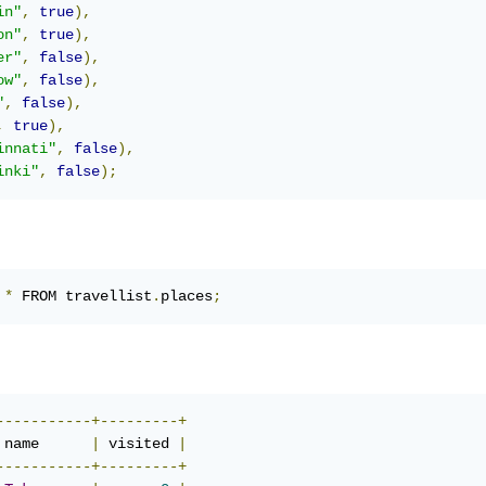
in"
,
true
),
on"
,
true
),
er"
,
false
),
ow"
,
false
),
"
,
false
),
,
true
),
innati"
,
false
),
inki"
,
false
);
 
*
 FROM travellist
.
places
;
-----------+---------+
 name      
|
 visited 
|
-----------+---------+