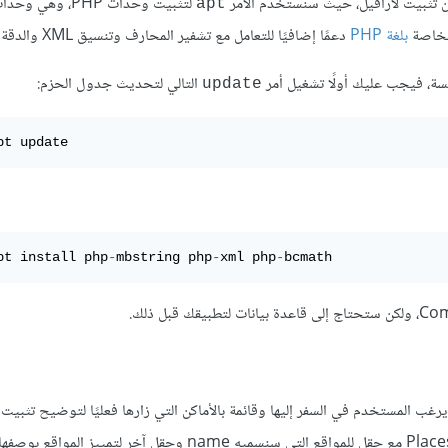
من تثبيت لارافيل، حيث سنستخدم الأمر
لتثبيت وحدات PHP، وهي وحدات
apt
الخاصة
بلغة PHP
دعمًا إضافيًا للتعامل مع تشفير المحارف وتنسيق XML والدقة الرياضية.
ة، فيجب عليك أولًا تشغيل أمر
التالي لتحديث جدول الحزم:
update
pt update
pt install php
-
mbstring php
-
xml php
-
bcmath
يعرض قائمة بالأماكن التي يرغب المستخدم في السفر إليها وقائمة بالأماكن التي زارها فعليًا لتوضيح تثبي
واستخدامه الأساسي، حيث يمكن تخزين هذه القوائم في جدول الأماكن Places مع حقل للمواقع التي سنسميه name وحقل آخر لتمييز