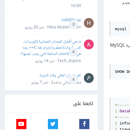
ثبوتيات المستخدم
16:50
لغة solidity
3
Hiba Abdalrheem · نشر
20 يوليو
mysql 
ما هي أفضل المصادر المجانية (كورسات،
. تأكد بعد تسجيل الدخول إلى طرفية MySQL
كتب، أدوات) لتعلّم واحترام لغة C++، وما
4
هي أهم الأخطاء الشائعة التي يجب تجنبها؟
Tech_Aspire · نشر
14 يوليو
SHOW D
كم علي ان اعطي وقت للدورة
4
محمد سداتي صامد2 · نشر
7 يوليو
تابعنا على
+-----
|
Data
+-----
|
 info
|
 trav