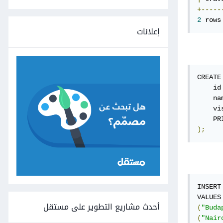
+-----
2
 rows
إعلانات
CREATE
    id
    na
    vi
    PR
);
INSERT
VALUES
أحدث مشاريع التطوير على مستقل
(
"Buda
(
"Nair