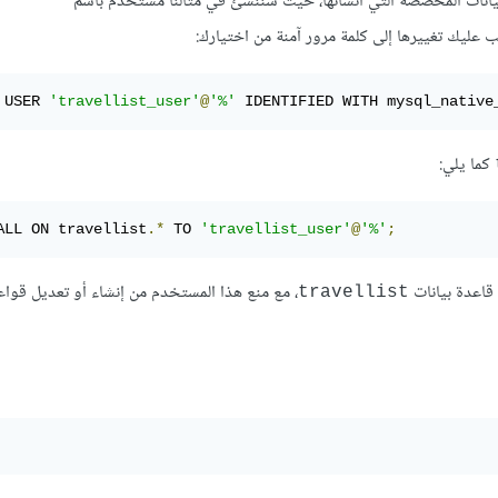
يانات المخصصة التي أنشأتها، حيث سننشئ في مثالنا مستخدم باسم
 عليك تغييرها إلى كلمة مرور آمنة من اختيارك:
 USER 
'travellist_user'
@
'%'
 IDENTIFIED WITH mysql_native
كما يلي:
ALL ON travellist
.*
 TO 
'travellist_user'
@
'%'
;
، مع منع هذا المستخدم من إنشاء أو تعديل قواع
travellist