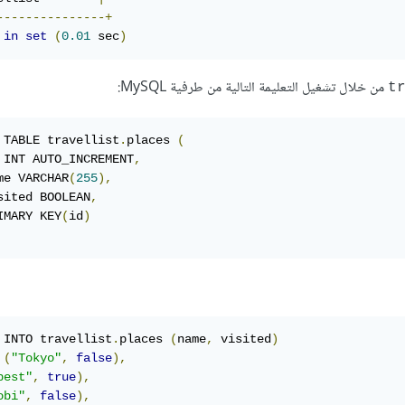
---------------+
 
in
set
(
0.01
 sec
)
من خلال تشغيل التعليمة التالية من طرفية MySQL:
t
 TABLE travellist
.
places 
(
 INT AUTO_INCREMENT
,
me VARCHAR
(
255
),
sited BOOLEAN
,
IMARY KEY
(
id
)
 INTO travellist
.
places 
(
name
,
 visited
)
 
(
"Tokyo"
,
false
),
pest"
,
true
),
obi"
,
false
),