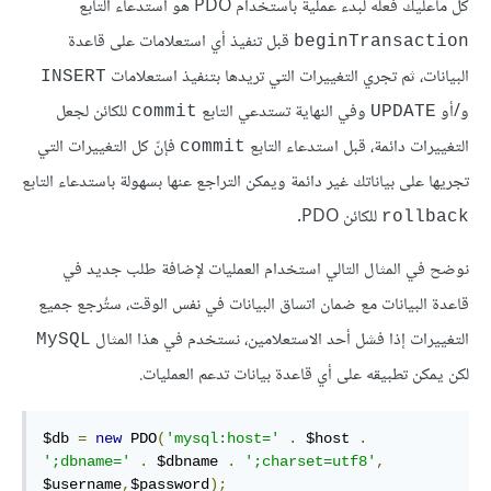
كل ماعليك فعله لبدء عملية باستخدام PDO هو استدعاء التابع
قبل تنفيذ أي استعلامات على قاعدة
beginTransaction
البيانات، ثم تجري التغييرات التي تريدها بتنفيذ استعلامات
INSERT
و/أو
وفي النهاية تستدعي التابع
للكائن لجعل
commit
UPDATE
التغييرات دائمة، قبل استدعاء التابع
فإنّ كل التغييرات التي
commit
تجريها على بياناتك غير دائمة ويمكن التراجع عنها بسهولة باستدعاء التابع
للكائن PDO.
rollback
نوضح في المثال التالي استخدام العمليات لإضافة طلب جديد في
قاعدة البيانات مع ضمان اتساق البيانات في نفس الوقت، ستُرجع جميع
التغييرات إذا فشل أحد الاستعلامين، نستخدم في هذا المثال
MySQL
لكن يمكن تطبيقه على أي قاعدة بيانات تدعم العمليات.
$db 
=
new
 PDO
(
'mysql:host='
.
 $host 
.
';dbname='
.
 $dbname 
.
';charset=utf8'
,
$username
,
$password
);