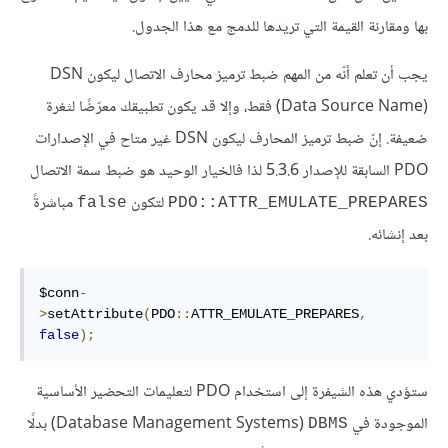
بها ومقارنة القيمة التي تريدها للدمج مع هذا الجدول.
يجب أن تعلم أنّه من المهم ضبط ترميز محارف الاتصال ليكون DSN
(‏Data Source Name) فقط، وإلا قد يكون تطبيقك معرّضًا لثغرة
ضعيفة. إنّ ضبط ترميز المحارف ليكون DSN غير متاح في الإصدارات
PDO السابقة للإصدار 5.3.6 لذا فالخيار الوحيد هو ضبط سمة الاتصال
لتكون
مباشرةً
false
PDO::ATTR_EMULATE_PREPARES
بعد إنشائه.
$conn
-
>
setAttribute
(
PDO
::
ATTR_EMULATE_PREPARES
,
false
);
ستؤدي هذه الشيفرة إلى استخدام PDO لتعليمات التحضير الأساسية
الموجودة في
(‏Database Management Systems) بدلًا
DBMS