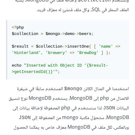
ونستخدم
لإضافة ملف في MongoDB، يشبه
‎$collection
الملف السطر في SQL، وكل ملف مُنشئ له معرِّف فريد.
<?
php

$collection 
=
 $mongo
->
demo
->
beers
;
$result 
=
 $collection
->
insertOne
(
[
'name'
=>
'Hinterland'
,
'brewery'
=>
'BrewDog'
]
);
echo 
"Inserted with Object ID '{$result-
>getInsertedId()}'"
;
استخدمنا في المثال الكائن
المستخدم سابقًا في شيفرة
‎$mongo
الاتصال من php إلى MongoDB، يستخدم MongoDB نوع تنسيق
البيانات
لذا سنستخدم في php المصفوفة لإضافة بيانات إلى
JSON
MongoDB، ستحوّل مكتبة mongo من المصفوفة إلى
JSON
وبالعكس، لكل ملف في MongoDB معرّف خاص به يمكننا الحصول