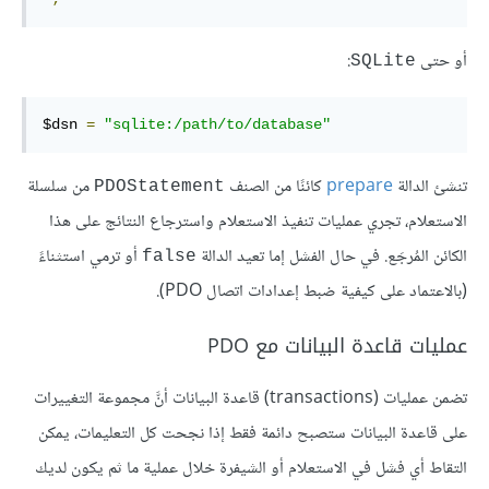
أو حتى
:
SQLite
$dsn 
=
"sqlite:/path/to/database"
تنشئ الدالة
prepare
كائنًا من الصنف
من سلسلة
PDOStatement
الاستعلام، تجري عمليات تنفيذ الاستعلام واسترجاع النتائج على هذا
الكائن المُرجَع. في حال الفشل إما تعيد الدالة
أو ترمي استثناءً
false
(بالاعتماد على كيفية ضبط إعدادات اتصال PDO).
عمليات قاعدة البيانات مع PDO
تضمن عمليات (transactions) قاعدة البيانات أنَّ مجموعة التغييرات
على قاعدة البيانات ستصبح دائمة فقط إذا نجحت كل التعليمات، يمكن
التقاط أي فشل في الاستعلام أو الشيفرة خلال عملية ما ثم يكون لديك