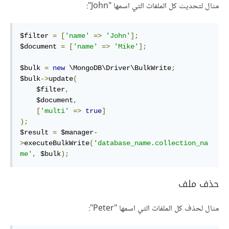
مثال لتحديث كل الملفات التي اسمها "John":
$filter 
=
[
'name'
=>
'John'
];
$document 
=
[
'name'
=>
'Mike'
];
$bulk 
=
new
 \MongoDB\Driver\BulkWrite
;
$bulk
->
update
(
    $filter
,
    $document
,
[
'multi'
=>
true
]
);
$result 
=
 $manager
-
>
executeBulkWrite
(
'database_name.collection_na
me'
,
 $bulk
);
حذف ملف
مثال لحذف كل الملفات التي اسمها "Peter":