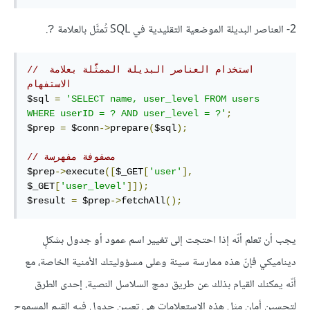
2- العناصر البديلة الموضعية التقليدية في SQL تُمثَّل بالعلامة
.
?
// استخدام العناصر البديلة الممثَّلة بعلامة 
الاستفهام
$sql 
=
'SELECT name, user_level FROM users 
WHERE userID = ? AND user_level = ?'
;
$prep 
=
 $conn
->
prepare
(
$sql
);
// مصفوفة مفهرسة
$prep
->
execute
([
$_GET
[
'user'
],
$_GET
[
'user_level'
]]);
$result 
=
 $prep
->
fetchAll
();
يجب أن تعلم أنّه إذا احتجت إلى تغيير اسم عمود أو جدول بشكلٍ
ديناميكي فإنّ هذه ممارسة سيئة وعلى مسؤوليتك الأمنية الخاصة، مع
أنّه يمكنك القيام بذلك عن طريق دمج السلاسل النصية. إحدى الطرق
لتحسين أمان مثل هذه الاستعلامات هي تعيين جدول فيه القيم المسموح