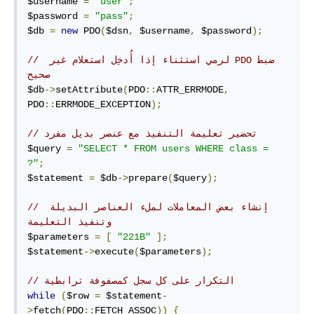
$username 
=
"user"
;
$password 
=
"pass"
;
$db 
=
new
 PDO
(
$dsn
,
 $username
,
 $password
);
// ‫ضبط PDO لرمي استثناء إذا أُدخِل استعلام غير 
صحيح
$db
->
setAttribute
(
PDO
::
ATTR_ERRMODE
,
PDO
::
ERRMODE_EXCEPTION
);
// تحضير تعليمة التنفيذ مع عنصر بديل مفرد
$query 
=
"SELECT * FROM users WHERE class = 
?"
;
$statement 
=
 $db
->
prepare
(
$query
);
// إنشاء بعض المعاملات لملء العناصر البديلة 
وتنفيذ التعليمة
$parameters 
=
[
"221B"
];
$statement
->
execute
(
$parameters
);
// التكرار على كل سجل كمصفوفة ترابطية
while
(
$row 
=
 $statement
-
>
fetch
(
PDO
::
FETCH_ASSOC
))
{