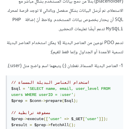
(placeholder) بدلًا من دمج بيانات المستخدم بشكلٍ مباشر مع
الاستعلام، ثم تُرسَل البيانات بشكلٍ منفصل وبالتالي لا توجد فرصة لمحرك
SQL أن يحتار بخصوص بيانات المستخدم. ولاحظ أنّ إضافة
PHP 
تدعم أيضًا تعليمات التحضير.
MySQLi
تدعم PDO نوعين من العناصر البديلة (لا يمكن استخدام العناصر البديلة
لتسمية الأعمدة أو الجداول وإنما فقط للقيم):
1- العناصر البديلة المسماة، نقطتان (:) يتبعهما اسم واضح مثل (‎:user).
// استخدام العناصر البديلة المسماة
$sql 
=
'SELECT name, email, user_level FROM 
users WHERE userID = :user'
;
$prep 
=
 $conn
->
prepare
(
$sql
);
// مصفوفة ترابطية
$prep
->
execute
([
'user'
=>
 $_GET
[
'user'
]]);
$result 
=
 $prep
->
fetchAll
();