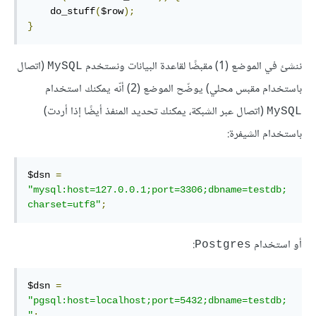
    do_stuff
(
$row
);
}
ننشئ في الموضع (1) مقبضًا لقاعدة البيانات ونستخدم
(اتصال
MySQL
باستخدام مقبس محلي) يوضّح الموضع (2) أنّه يمكنك استخدام
(اتصال عبر الشبكة، يمكنك تحديد المنفذ أيضًا إذا أردت)
MySQL
باستخدام الشيفرة:
$dsn 
=
"mysql:host=127.0.0.1;port=3306;dbname=testdb;
charset=utf8"
;
أو استخدام
:
Postgres
$dsn 
=
"pgsql:host=localhost;port=5432;dbname=testdb;
"
;