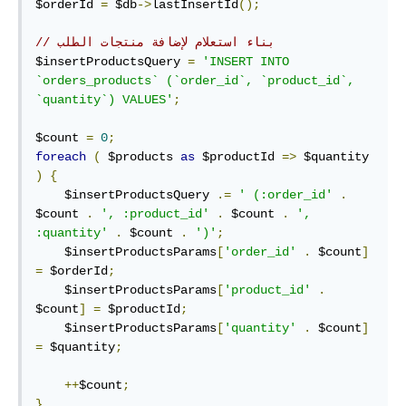
$orderId 
=
 $db
->
lastInsertId
();
// بناء استعلام لإضافة منتجات الطلب
$insertProductsQuery 
=
'INSERT INTO 
`orders_products` (`order_id`, `product_id`, 
`quantity`) VALUES'
;
$count 
=
0
;
foreach
(
 $products 
as
 $productId 
=>
 $quantity 
)
{
    $insertProductsQuery 
.=
' (:order_id'
.
$count 
.
', :product_id'
.
 $count 
.
', 
:quantity'
.
 $count 
.
')'
;
    $insertProductsParams
[
'order_id'
.
 $count
]
=
 $orderId
;
    $insertProductsParams
[
'product_id'
.
$count
]
=
 $productId
;
    $insertProductsParams
[
'quantity'
.
 $count
]
=
 $quantity
;
++
$count
;
}