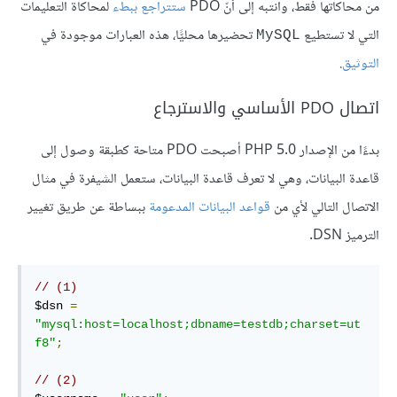
من محاكاتها فقط، وانتبه إلى أنّ PDO
ستتراجع ببطء
لمحاكاة التعليمات
التي لا تستطيع
تحضيرها محليًّا، هذه العبارات موجودة في
MySQL
التوثيق
.
اتصال PDO الأساسي والاسترجاع
بدءًا من الإصدار PHP 5.0 أصبحت PDO متاحة كطبقة وصول إلى
قاعدة البيانات، وهي لا تعرف قاعدة البيانات، ستعمل الشيفرة في مثال
الاتصال التالي لأي من
قواعد البيانات المدعومة
ببساطة عن طريق تغيير
الترميز DSN.
// (1)
$dsn 
=
"mysql:host=localhost;dbname=testdb;charset=ut
f8"
;
// (2)