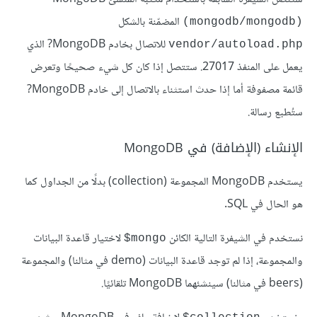
المضمّنة بالشكل
(‏mongodb/mongodb)
للاتصال بخادم MongoDB? الذي
vendor/autoload.php
يعمل على المنفذ 27017. ستتصل إذا كان كل شيء صحيحًا وتعرض
قائمة مصفوفة أما إذا حدث استثناء بالاتصال إلى خادم MongoDB?
ستُطبع رسالة.
الإنشاء (الإضافة) في MongoDB
يستخدم MongoDB المجموعة (collection) بدلًا من الجداول كما
هو الحال في SQL.
نستخدم في الشيفرة التالية الكائن
لاختيار قاعدة البيانات
‎$mongo
والمجموعة، إذا لم توجد قاعدة البيانات (demo في مثالنا) والمجموعة
(beers في مثالنا) سينشئهما MongoDB تلقائيًا.