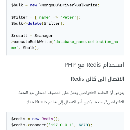
$bulk 
=
new
 \MongoDB\Driver\BulkWrite
;
$filter 
=
[
'name'
=>
'Peter'
];
$bulk
->
delete
(
$filter
);
$result 
=
 $manager
-
>
executeBulkWrite
(
'database_name.collection_na
me'
,
 $bulk
);
استخدام Redis مع PHP
الاتصال إلى كائن Redis
بفرض أنّ الخادم الافتراضي يعمل على المضيف المحلي مع المنفذ
الافتراضي?، عندها يكون أمر الاتصال إلى خادم Redis هذا:
$redis 
=
new
Redis
();
$redis
->
connect
(
'127.0.0.1'
,
6379
);