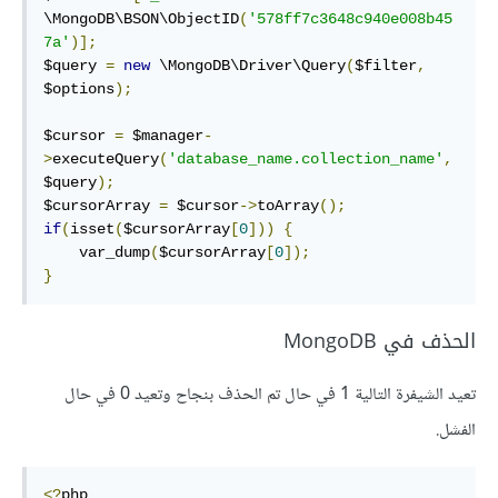
\MongoDB\BSON\ObjectID
(
'578ff7c3648c940e008b45
7a'
)];
$query 
=
new
 \MongoDB\Driver\Query
(
$filter
,
$options
);
$cursor 
=
 $manager
-
>
executeQuery
(
'database_name.collection_name'
,
$query
);
$cursorArray 
=
 $cursor
->
toArray
();
if
(
isset
(
$cursorArray
[
0
]))
{
    var_dump
(
$cursorArray
[
0
]);
}
الحذف في MongoDB
تعيد الشيفرة التالية 1 في حال تم الحذف بنجاح وتعيد 0 في حال
الفشل.
<?
php
