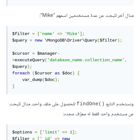
مثال آخر للبحث عن عدة مستخدمين اسمهم "Mike":
$filter 
=
[
'name'
=>
'Mike'
];
$query 
=
new
 \MongoDB\Driver\Query
(
$filter
);
$cursor 
=
 $manager
-
>
executeQuery
(
'database_name.collection_name'
,
$query
);
foreach
(
$cursor 
as
 $doc
)
{
    var_dump
(
$doc
);
}
ونستخدم التابع
للحصول على ملف واحد، مثال للبحث
findOne()‎
عن مستخدم واحد فقط له معرِّف محدد:
$options 
=
[
'limit'
=>
1
];
$filter 
=
[
'_id'
=>
new