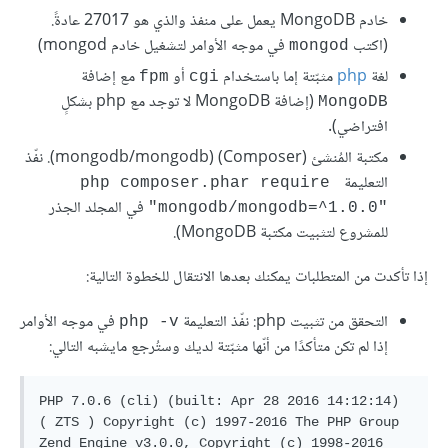
خادم MongoDB يعمل على منفذ والذي هو 27017 عادةً.
(اكتب
في موجه الأوامر لتشغيل خادم mongod)
mongod
لغة
php
مثبّتة إما باستخدام
أو
مع إضافة
fpm
cgi
(إضافة MongoDB لا توجد مع php بشكلٍ
MongoDB
افتراضي).
مكتبة المُنشئ (Composer) (‏mongodb/mongodb). نفّذ
التعليمة
php composer.phar require 
في المجلد الجذر
"mongodb/mongodb=^1.0.0"‎
للمشروع لتثبيت مكتبة MongoDB).
إذا تأكدت من المتطلبات يمكنك بعدها الانتقال للخطوة التالية:
التحقق من تثبيت php: نفّذ التعليمة
في موجه الأوامر
php -v
إذا لم تكن متأكدًا من أنّها مثبّتة لديك وستُرجع مايشبه التالي:
PHP 7.0.6 (cli) (built: Apr 28 2016 14:12:14) 
( ZTS ) Copyright (c) 1997-2016 The PHP Group 
Zend Engine v3.0.0, Copyright (c) 1998-2016 