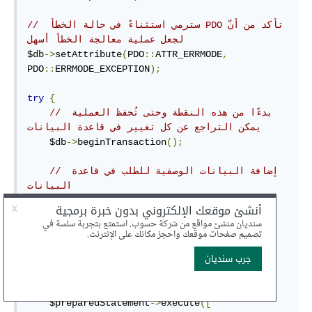
// ‫تأكد من أنّ PDO سترمي استثناءً في حالة الخطأ 
لجعل عملية معالجة الخطأ أسهل
$db
->
setAttribute
(
PDO
::
ATTR_ERRMODE
,
PDO
::
ERRMODE_EXCEPTION
);
try
{
// بدءًا من هذه النقطة وحتى تُحفظ العملية 
يمكن التراجع عن كل تغيير في قاعدة البيانات
    $db
->
beginTransaction
();
// إضافة البيانات الوصفية للطلب في قاعدة 
البيانات
    $preparedStatement 
=
 $db
->
prepare
(
'INSERT INTO `orders` (`order_id`, 
`name`, `address`, `created_at`)

        VALUES (:name, :address, :telephone, 
:created_at)'
);
    $preparedStatement
->
execute
([