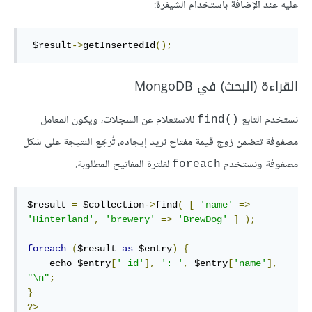
عليه عند الإضافة باستخدام الشيفرة:
 $result
->
getInsertedId
();
القراءة (البحث) في MongoDB
نستخدم التابع
للاستعلام عن السجلات، ويكون المعامل
find()‎
مصفوفة تتضمن زوج قيمة مفتاح نريد إيجاده، تُرجَع النتيجة على شكل
مصفوفة ونستخدم
لفلترة المفاتيح المطلوبة.
foreach
$result 
=
 $collection
->
find
(
[
'name'
=>
'Hinterland'
,
'brewery'
=>
'BrewDog'
]
);
foreach
(
$result 
as
 $entry
)
{
    echo $entry
[
'_id'
],
': '
,
 $entry
[
'name'
],
"\n"
;
}
?>