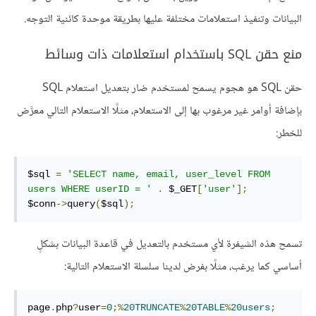
البيانات وتنفيذ استعلامات مختلفة عليها بطريقة موحدة كائنية التوجه.
منع حقن SQL باستخدام استعلامات ذات وسائط
حقن SQL هو هجوم يسمح لمستخدم ضار بتعديل استعلام SQL
بإضافة أوامر غير مرغوب بها إلى الاستعلام، مثلًا الاستعلام التالي معرَّض
للخطر:
$sql 
=
'SELECT name, email, user_level FROM 
users WHERE userID = '
.
 $_GET
[
'user'
];
$conn
->
query
(
$sql
);
تسمح هذه الشيفرة لأي مستخدم بالتعديل في قاعدة البيانات بشكلٍ
أساسي كما يرغب، مثلًا بفرض لدينا سلسلة الاستعلام التالية:
page
.
php
?
user
=
0
;%
20TRUNCATE
%
20TABLE
%
20users
;