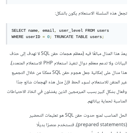
تجعل هذه السلسلة الاستعلام يكون بالشكل:
SELECT name
,
 email
,
 user_level FROM users 
WHERE userID 
=
0
;
 TRUNCATE TABLE users
;
يعدّ هذا المثال مبالغًا فيه (معظم هجمات حقن SQL لا تهدف إلى حذف
البيانات ولا تدعم معظم دوال تنفيذ استعلام PHP الاستعلام المتعدد)،
هذا مثال على إمكانية جعل هجوم حقن SQL ممكنًا من خلال التجميع
غير المتقن للاستعلام، لسوء الحظ فإنَّ مثل هذه الهجمات شائع جدًا
وفعال بشكلٍ كبير بسبب المبرمجين الذين يفشلون في اتخاذ الاحتياطات
المناسبة لحماية بياناتهم.
الحل المناسب لمنع حدوث حقن SQL هو تعليمات التحضير
(prepared statements)، فنستخدم عنصرًا بديلًا