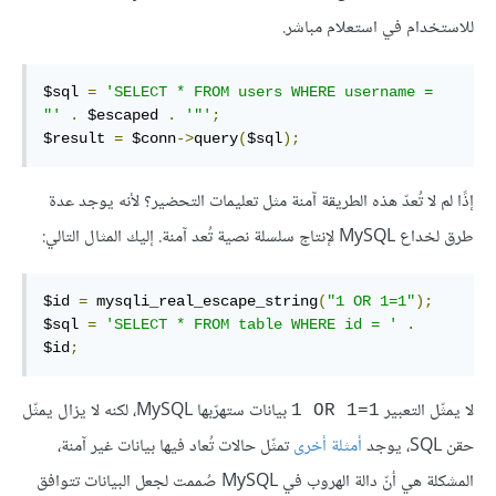
للاستخدام في استعلام مباشر.
$sql 
=
'SELECT * FROM users WHERE username = 
"'
.
 $escaped 
.
'"'
;
$result 
=
 $conn
->
query
(
$sql
);
إذًا لم لا تُعدّ هذه الطريقة آمنة مثل تعليمات التحضير؟ لأنه يوجد عدة
طرق لخداع MySQL لإنتاج سلسلة نصية تُعد آمنة. إليك المثال التالي:
$id 
=
 mysqli_real_escape_string
(
"1 OR 1=1"
);
$sql 
=
'SELECT * FROM table WHERE id = '
.
$id
;
لا يمثّل التعبير
بيانات ستهرّبها MySQL، لكنه لا يزال يمثّل
‎1 OR 1=1‎
حقن SQL، يوجد
أمثلة أخرى
تمثّل حالات تُعاد فيها بيانات غير آمنة،
المشكلة هي أنّ دالة الهروب في MySQL صُممت لجعل البيانات تتوافق