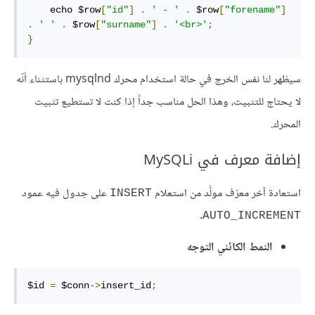
    echo $row
[
"id"
]
.
' - '
.
 $row
[
"forename"
]
.
' '
.
 $row
[
"surname"
]
.
'<br>'
;
}
سيظهر لنا نفس الخرج في حالة استخدام محرك mysqlnd باستثناء أنّه
لا يحتاج للتثبيت، وهذا الحل مناسب جداً إذا كنت لا تستطيع تثبيت
المحرك.
إضافة معرف في MySQLi
استعادة آخر معرّف مولَّد من استعلام
على جدول فيه عمود
INSERT
.
AUTO_INCREMENT
النمط الكائني التوجه
$id 
=
 $conn
->
insert_id
;