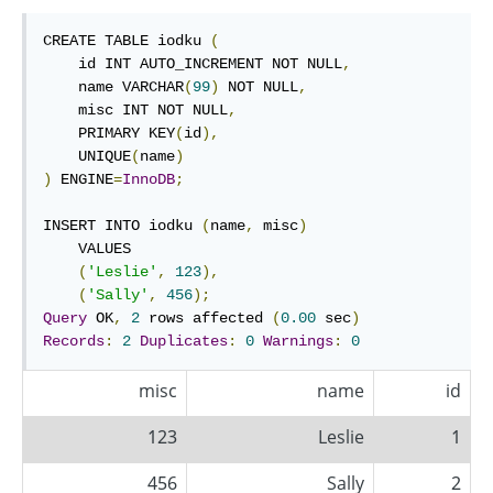
CREATE TABLE iodku 
(
    id INT AUTO_INCREMENT NOT NULL
,
    name VARCHAR
(
99
)
 NOT NULL
,
    misc INT NOT NULL
,
    PRIMARY KEY
(
id
),
    UNIQUE
(
name
)
)
 ENGINE
=
InnoDB
;
INSERT INTO iodku 
(
name
,
 misc
)
    VALUES

(
'Leslie'
,
123
),
(
'Sally'
,
456
);
Query
 OK
,
2
 rows affected 
(
0.00
 sec
)
Records
:
2
Duplicates
:
0
Warnings
:
0
misc
name
id
123
Leslie
1
456
Sally
2