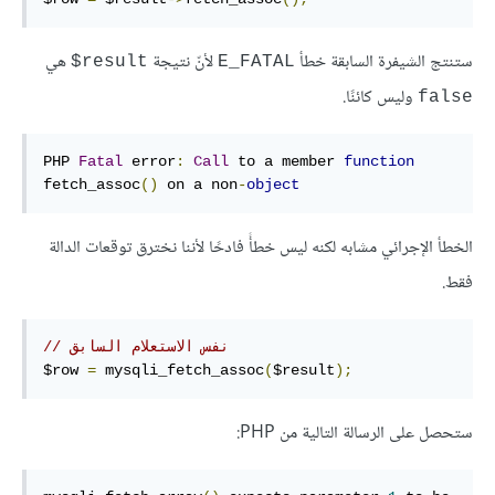
ستنتج الشيفرة السابقة خطأ
لأنّ نتيجة
هي
‎$result
E_FATAL
وليس كائنًا.
false
PHP 
Fatal
 error
:
Call
 to a member 
function
fetch_assoc
()
 on a non
-
object
الخطأ الإجرائي مشابه لكنه ليس خطأً فادحًا لأننا نخترق توقعات الدالة
فقط.
// نفس الاستعلام السابق
$row 
=
 mysqli_fetch_assoc
(
$result
);
ستحصل على الرسالة التالية من PHP: