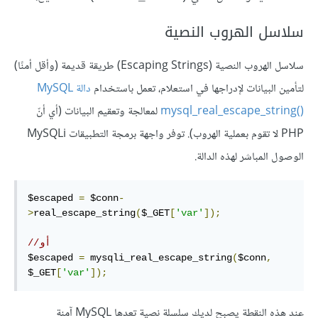
سلاسل الهروب النصية
سلاسل الهروب النصية (Escaping Strings) طريقة قديمة (وأقل أمنًا)
لتأمين البيانات لإدراجها في استعلام، تعمل باستخدام
دالة MySQL
لمعالجة وتعقيم البيانات (أي أنّ
PHP لا تقوم بعملية الهروب). توفر واجهة برمجة التطبيقات MySQLi
الوصول المباشر لهذه الدالة.
$escaped 
=
 $conn
-
>
real_escape_string
(
$_GET
[
'var'
]);
//أو
$escaped 
=
 mysqli_real_escape_string
(
$conn
,
$_GET
[
'var'
]);
عند هذه النقطة يصبح لديك سلسلة نصية تعدها MySQL آمنة