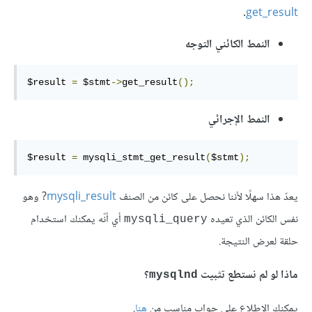
.
get_result
النمط الكائني التوجه
$result 
=
 $stmt
->
get_result
();
النمط الإجرائي
$result 
=
 mysqli_stmt_get_result
(
$stmt
);
يعدّ هذا سهلًا لأننا نحصل على كائن من الصنف
mysqli_result
? وهو
نفس الكائن الذي تعيده
أي أنّه يمكنك استخدام
mysqli_query
حلقة لعرض النتيجة.
ماذا لو لم نستطع تثبيت
؟
mysqlnd
يمكنك الاطلاع على جواب مناسب من
هنا
.