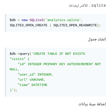
الأكثر إيضاحًا.
‎.sqlite
$db 
=
new
SQLite3
(
'analytics.sqlite'
,
SQLITE3_OPEN_CREATE 
|
 SQLITE3_OPEN_READWRITE
);
إنشاء جدول
$db
->
query
(
'CREATE TABLE IF NOT EXISTS 
"visits" (

    "id" INTEGER PRIMARY KEY AUTOINCREMENT NOT 
NULL,

    "user_id" INTEGER,

    "url" VARCHAR,

    "time" DATETIME

)'
);
إضافة عينة بيانات