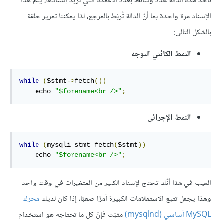
تأخذ هذه الدالة عدد وسائط بعدد الأعمدة التي تريد إسنادها، يتم هذا
الإسناد مرة واحدة بما أنّ الدالة تُربَط بالمرجع، لذا يمكننا تمرير حلقة
بالشكل التالي:
النمط الكائني التوجه
while
(
$stmt
->
fetch
())
    echo 
"$forename<br />"
;
النمط الإجرائي
while
(
mysqli_stmt_fetch
(
$stmt
))
    echo 
"$forename<br />"
;
العيب في هذا أنّك تحتاج لإسناد الكثير من المتغيرات في وقت واحد
وهذا يجعل تتبع الاستعلامات الكبيرة أمرًا صعبًا، إذا كان لديك
محرك
MySQL أساسي (mysqlnd)
مثبّت فإنّ كل ما تحتاجه هو استخدام