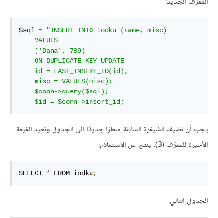
المعرِّف الجديد:
$sql 
=
"INSERT INTO iodku (name, misc)

    VALUES

    ('Dana', 789) 

    ON DUPLICATE KEY UPDATE

    id = LAST_INSERT_ID(id),

    misc = VALUES(misc);

    $conn->query($sql);

    $id = $conn->insert_id; 
يجب أن تضيف الشيفرة السابقة سطرًا جديدًا إلى الجدول وتعيد القيمة
الأخيرة للمعرِّف (3). ينتج عن الاستعلام:
SELECT 
*
 FROM iodku
;
الجدول التالي: