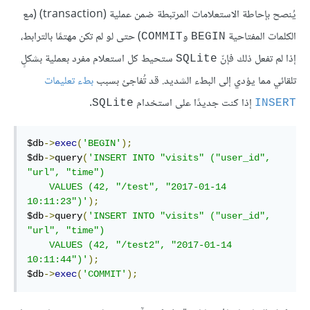
يُنصح بإحاطة الاستعلامات المرتبطة ضمن عملية (transaction) (مع
الكلمات المفتاحية
و
) حتى لو لم تكن مهتمًا بالترابط،
COMMIT
BEGIN
إذا لم تفعل ذلك فإنّ
ستحيط كل استعلام مفرد بعملية بشكلٍ
SQLite
تلقائي مما يؤدي إلى البطء الشديد. قد تُفاجئ بسبب
بطء تعليمات
إذا كنت جديدًا على استخدام
.
SQLite
INSERT
$db
->
exec
(
'BEGIN'
);
$db
->
query
(
'INSERT INTO "visits" ("user_id", 
"url", "time")

    VALUES (42, "/test", "2017-01-14 
10:11:23")'
);
$db
->
query
(
'INSERT INTO "visits" ("user_id", 
"url", "time")

    VALUES (42, "/test2", "2017-01-14 
10:11:44")'
);
$db
->
exec
(
'COMMIT'
);