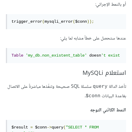
أو بالنمط الإجرائي:
trigger_error
(
mysqli_error
(
$conn
));
عندها ستحصل على خطأ مشابه لما يلي:
Table
'my_db.non_existent_table'
 doesn
't exist
استعلام MySQLi
تأخذ الدالة
سلسلة SQL صحيحة وتنفّذها مباشرةً على الاتصال
query
بقاعدة البيانات
.
‎$conn
النمط الكائني التوجه
$result 
=
 $conn
->
query
(
"SELECT * FROM 