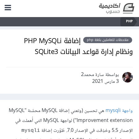
PHP
إضافة PHP MySQLi
ملاحظات للعاملين بلغة php
ونظام إدارة قواعد البيانات SQLite3
بواسطة سارة محمد2
3 مارس 2021
واجهة mysqli
هي تحسين (وتعني إضافة MySQL محسَّنة "MySQL
Improvement extension") لواجهة MySQL التي أُهملت في
الإصدار 5.5 وحُذِفت في الإصدار 7.0. طُوِّرت إضافة
mysqli