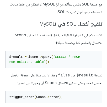
مع صيغة SQL وليس للتأكد من أنّ MySQL لا تتمكن من خلط بيانات
المستخدم من أجل تعليمات SQL.
تنقيح أخطاء SQL في MySQLi
الاستعلام في الشيفرة التالية سيفشل (استخدمنا المتغير ‎$conn
للاتصال بالخادم كما وضحنا سابقًا):
$result 
=
 $conn
->
query
(
'SELECT * FROM 
non_existent_table'
);
نتيجة
هي
وهذا لا يساعدنا على معرفة الخطأ،
false
‎$result
لحسن الحظ يمكن لمتغير الاتصال
أن يخبرنا عن الفشل:
‎$conn
trigger_error
(
$conn
->
error
);