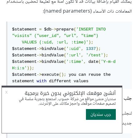
يمكنك القيام بإضافة بيانات قد لا تكون آمنة مع تعليمة تحضير، باستخدام
المعاملات ذات الأسماء (named parameters):
$statement 
=
 $db
->
prepare
(
'INSERT INTO 
"visits" ("user_id", "url", "time")

    VALUES (:uid, :url, :time)'
);
$statement
->
bindValue
(
':uid'
,
1337
);
$statement
->
bindValue
(
':url'
,
'/test'
);
$statement
->
bindValue
(
':time'
,
 date
(
'Y-m-d 
H:i:s'
));
$statement
->
execute
();
 you can reuse the 
statement 
with
 different values
جلب البيانات
لنجلب زيارات اليوم للمستخدم رقم 42، سنستخدم تعليمة التحضير من
جديد لكن هذه المرة مع معاملات ذات أسماء وهذا أكثر إيجازًا: