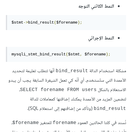
النمط الكائني التوجه
$stmt
->
bind_result
(
$forename
);
النمط الإجرائي
mysqli_stmt_bind_result
(
$stmt
,
 $forename
);
مشكلة استخدام الدالة
أنّها تتطلب تعليمة لتحديد
bind_result
الأعمدة التي ستُستخدم، أي أنّه كي تعمل الشيفرة السابقة يجب أن يبدو
الاستعلام بالشكل
،
SELECT forename FROM users
لتضمين المزيد من الأعمدة يمكنك إضافتها كمعاملات للدالة
(وتأكد من إضافتهم إلى استعلام SQL).
bind_result
نُسند في كلتا الحالتين العمود
للمتغير
،
‎$forename
forename