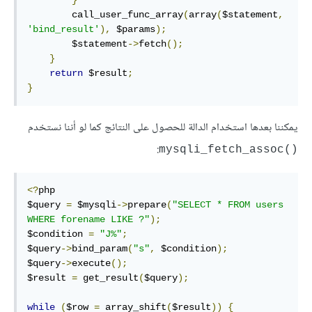
}
        call_user_func_array
(
array
(
$statement
,
'bind_result'
),
 $params
);
        $statement
->
fetch
();
}
return
 $result
;
}
يمكننا بعدها استخدام الدالة للحصول على النتائج كما لو أننا نستخدم
:
mysqli_fetch_assoc()‎
<?
php

$query 
=
 $mysqli
->
prepare
(
"SELECT * FROM users 
WHERE forename LIKE ?"
);
$condition 
=
"J%"
;
$query
->
bind_param
(
"s"
,
 $condition
);
$query
->
execute
();
$result 
=
 get_result
(
$query
);
while
(
$row 
=
 array_shift
(
$result
))
{