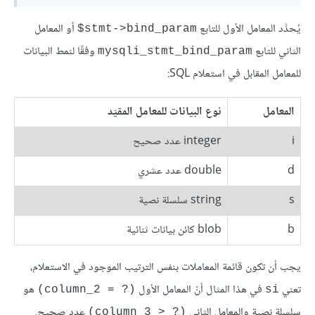
يُحدَّد المعامل الأول للتابع
أو المعامل
‎$stmt->bind_param
الثاني للتابع
وفقًا لنمط البيانات
mysqli_stmt_bind_param
للمعامل المقابل في استعلام SQL:
المعامل
نوع البيانات للمعامل المقيّد
i
integer عدد صحيح
d
double عدد عشري
s
string سلسلة نصية
b
blob كائن بيانات ثنائية
يجب أن تكون قائمة المعاملات بنفس الترتيب الموجود في الاستعلام،
تعني
في هذا المثال أنّ المعامل الأول
هو
‎(column_2 = ?)‎
si
سلسلة نصية والمعامل الثاني
عدد صحيح.
‎(column_3 > ?)‎