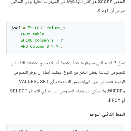
المتغير
هو كائن MySQLi في الشيفرات التالية وفي المثالين
‎$conn
نفرض أنّ
:
‎$sql
$sql 
=
"SELECT column_1

    FROM table

    WHERE column_2 = ?

    AND column_3 > ?"
;
تمثّل
القيم التي سنوفرها لاحقًا، لاحظ أننا لا نحتاج علامات الاقتباس
?
للنصوص البديلة بغض النظر عن النوع، يمكننا أيضًا أن نوفر النصوص
البديلة فقط في جزء البيانات من الاستعلام أي
و
VALUES
SET
و
، ولا يمكن استخدام النصوص البديلة في الأجزاء
SELECT
WHERE
أو
.
FROM
النمط الكائني التوجه