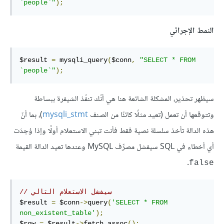
`people`"
);
النمط الإجرائي
$result 
=
 mysqli_query
(
$conn
,
"SELECT * FROM 
`people`"
);
سيظهر تحذير، المشكلة الشائعة هنا هي أنّك تنفّذ الشيفرة ببساطة
وتتوقعها أن تعمل (تعيد مثلًا كائنًا من الصنف
mysqli_stmt
)، بما أنّ
هذه الدالة تأخذ سلسلة نصية فقط فأنت تبني الاستعلام أولًا وإذا وُجدَت
أي أخطاء في SQL سيفشل مصرِّف MySQL وعندها تعيد الدالة القيمة
.
false
// سيفشل الاستعلام التالي
$result 
=
 $conn
->
query
(
'SELECT * FROM 
non_existent_table'
);
$row 
=
 $result
->
fetch_assoc
();