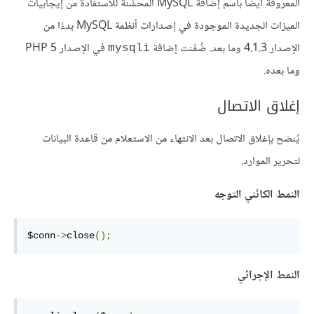
المعروفة أيضًا باسم إضافة MySQL المحسَّنة للاستفادة من إيجابيات
الميزات الجديدة الموجودة في إصدارات أنظمة MySQL بدءًا من
الإصدار 4.1.3 وما بعد. ضُمِّنت إضافة
في الإصدار PHP 5
mysqli
وما بعده.
إغلاق الاتصال
يُنصَح بإغلاق الاتصال بعد الانتهاء من الاستعلام من قاعدة البيانات
لتحرير الموارد.
النمط الكائني التوجه
$conn
->
close
();
النمط الإجرائي