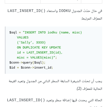
في حال حدّثَ الجدول
واستعاد
LAST_INSERT_ID()‎
IODKU
المعرِّف المرتبط:
$sql 
=
"INSERT INTO iodku (name, misc)

    VALUES

    ('Sally', 3333) 

    ON DUPLICATE KEY UPDATE

    id = LAST_INSERT_ID(id),

    misc = VALUES(misc)"
;
$conn
->
query
(
$sql
);
$id 
=
 $conn
->
insert_id
;
يجب أن تحدّث الشيفرة السابقة السطر الثاني من الجدول وتعيد القيمة
الحالية للمعرِّف (2).
الحالة التي يحدث فيها إضافة سطر وتعيد
LAST_INSERT_ID()‎