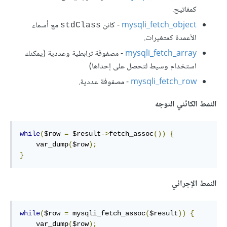
كمفاتيح.
mysqli_fetch_object
- كائن
مع أسماء
stdClass
الأعمدة كمتغيرات.
mysqli_fetch_array
- مصفوفة ترابطية وعددية (يمكنك
استخدام وسيط لتحصل على إحداها)
mysqli_fetch_row
- مصفوفة عددية.
النمط الكائني التوجه
while
(
$row 
=
 $result
->
fetch_assoc
())
{
    var_dump
(
$row
);
}
النمط الإجرائي
while
(
$row 
=
 mysqli_fetch_assoc
(
$result
))
{
    var_dump
(
$row
);