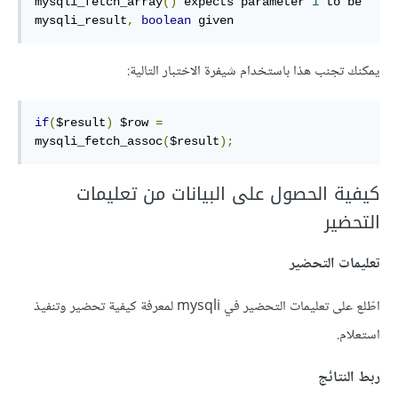
mysqli_fetch_array
()
 expects parameter 
1
 to be 
mysqli_result
,
boolean
 given
يمكنك تجنب هذا باستخدام شيفرة الاختبار التالية:
if
(
$result
)
 $row 
=
mysqli_fetch_assoc
(
$result
);
كيفية الحصول على البيانات من تعليمات
التحضير
تعليمات التحضير
اطّلع على تعليمات التحضير في mysqli لمعرفة كيفية تحضير وتنفيذ
استعلام.
ربط النتائج