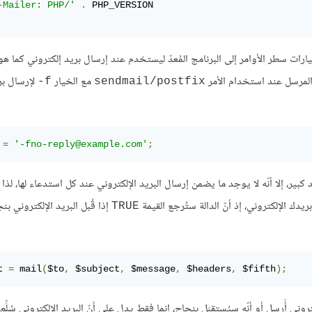
-Mailer: PHP/'
.
ات سطر الأوامر إلى البرنامج المُعدّ ليستخدم عند إرسال بريد إلكتروني كما هو
المرسل عند استخدام الأمر
مع الخيار
لإرسال بر
‎-f
sendmail/postfix
 
=
'-fno-reply@example.com'
;
بير، إلا أنّه لا يوجد ما يضمن إرسال البريد الإلكتروني عند كل استدعاء لها، لذ
دك الإلكتروني، إذ أنّ الدالة ستُرجع القيمة
إذا قُبل البريد الإلكتروني بن
TRUE
t 
=
 mail
(
$to
,
 $subject
,
 $message
,
 $headers
,
 $fifth
);
تروني أُرسل أو أنّه سيُستقبَل بنجاح، إنما فقط يدل على أنّ البريد الإلكتروني سُلِّم