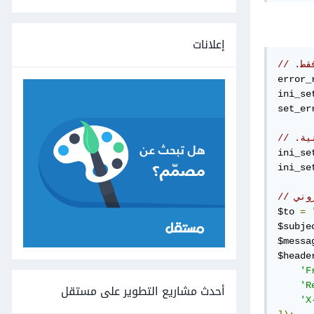
إعلانات
قط.
error_
ini_se
set_er
ية.
ini_se
ini_se
روني
$to 
=
$subje
$messa
$heade
'F
'R
أحدث مشاريع التطوير على مستقل
'X