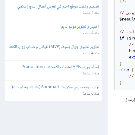
]);
تصميم وتنفيذ موقع احترافي لعرض أعمال إنتاج إعلامي
منذ 4 ساعة
روني
$resul
اختبار و تطوير موقع قايم
لك.
منذ 4 ساعة
if
(
$r
//
تطوير تطبيق جوال بسيط (MVP) لقياس وحساب زوايا الكتف
    he
منذ 4 ساعة
ex
}
إعداد وربط APIs لمنصات الإعلانات (Production 
else
{
Ready)
منذ 5 ساعة
//
}
تركيب وتخصيص سكريبت 6ammart (باك إند وتطبيقات) 
ورفعه على السيرفر والمتجر
منذ 6 ساعة
إرسال