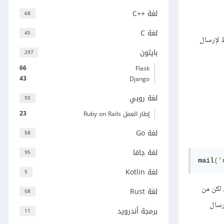
لغة C++‎
68
لغة C
45
 فقط لإرسال
بايثون
297
66
Flask
43
Django
لغة روبي
50
23
إطار العمل Ruby on Rails
لغة Go
58
لغة جافا
95
mail
(
'
لغة Kotlin
5
 لكن من
لغة Rust
58
رسال
برمجة أندرويد
11