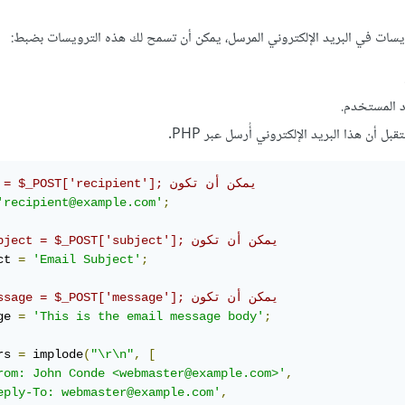
ويسات في البريد الإلكتروني المرسل، يمكن أن تسمح لك هذه الترويسات بضبط:
د المستخدم.
ل أن هذا البريد الإلكتروني أُرسل عبر PHP.
// ‫يمكن أن تكون ‎$to = $_POST['recipient'];‎
'recipient@example.com'
;
// ‫يمكن أن تكون ‎$subject = $_POST['subject'];‎
ct 
=
'Email Subject'
;
// ‫يمكن أن تكون ‎$message = $_POST['message'];‎
ge 
=
'This is the email message body'
;
rs 
=
 implode
(
"\r\n"
,
[
rom: John Conde <webmaster@example.com>'
,
eply-To: webmaster@example.com'
,