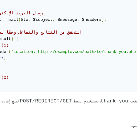
// إرسال البريد الإلكت
t 
=
 mail
(
$to
,
 $subject
,
 $message
,
 $headers
);
// ‫التحقق من النتائج والتفاعل وفقًا لذ
esult
)
{
 (1)
ader
(
'Location: http://example.com/path/to/thank-you.php
it
;
 (2)
صفحة
، نستخدم النمط
لمنع إعادة 
POST/REDIRECT/GET
thank-you