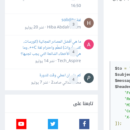
16:50
لغة solidity
3
Hiba Abdalrheem · نشر
20 يوليو
ما هي أفضل المصادر المجانية (كورسات،
كتب، أدوات) لتعلّم واحترام لغة C++، وما
4
هي أهم الأخطاء الشائعة التي يجب تجنبها؟
Tech_Aspire · نشر
14 يوليو
$to 
=
كم علي ان اعطي وقت للدورة
$subje
4
$messa
محمد سداتي صامد2 · نشر
7 يوليو
$heade
'F
'R
تابعنا على
'M
'C
'X
]);