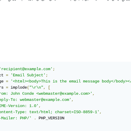
'recipient@example.com'
;
ct 
=
'Email Subject'
;
ge 
=
'<html><body>This is the email message body</body><
rs 
=
 implode
(
"\r\n"
,
[
rom: John Conde <webmaster@example.com>'
,
eply-To: webmaster@example.com'
,
IME-Version: 1.0'
,
ontent-Type: text/html; charset=ISO-8859-1'
,
-Mailer: PHP/'
.