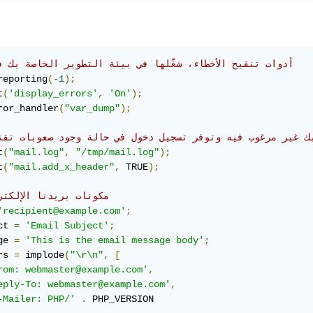
// ‫أدوات تنقيح الأخطاء، شغّلها في بيئة التطوير الخاصة بك ف
reporting
(-
1
);
t
(
'display_errors'
,
'On'
);
ror_handler
(
"var_dump"
);
 بك غير مرغوب فيه وتوفر تسجيل دخول في حالة وجود صعوبات تقن
t
(
"mail.log"
,
"/tmp/mail.log"
);
t
(
"mail.add_x_header"
,
 TRUE
);
// مكونات بريدنا الإلكت
'recipient@example.com'
;
ct 
=
'Email Subject'
;
ge 
=
'This is the email message body'
;
rs 
=
 implode
(
"\r\n"
,
[
rom: webmaster@example.com'
,
eply-To: webmaster@example.com'
,
-Mailer: PHP/'
.