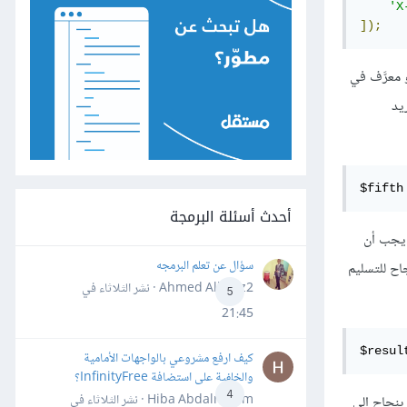
'X
]);
 معرَّف في
يد
$fifth
أحدث أسئلة البرمجة
ا يجب أن
سؤال عن تعلم البرمجه
جاح للتسليم
Ahmed Alhafiz2 · نشر
الثلاثاء في
5
21:45
$resul
كيف ارفع مشروعي بالواجهات الأمامية
والخلفية على استضافة InfinityFree؟
4
Hiba Abdalrheem · نشر
الثلاثاء في
 بنجاح إلى