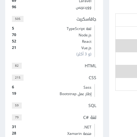
69
Laravel
96
ووردبريس
جافاسكربت
505
5
لغة TypeScript
70
Node.js
52
React
21
Vue.js
(و 3 أكثر)
HTML
82
CSS
215
6
Sass
19
إطار عمل Bootstrap
SQL
59
لغة C#‎
79
31
‎.NET
28
منصة Xamarin