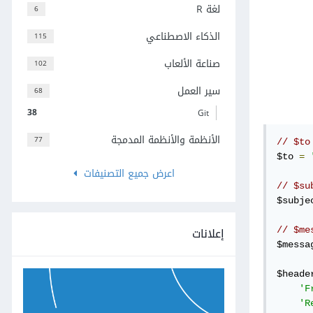
لغة R
6
الذكاء الاصطناعي
115
صناعة الألعاب
102
سير العمل
68
38
Git
الأنظمة والأنظمة المدمجة
77
$to 
=
اعرض جميع التصنيفات
$subje
إعلانات
$messa
$heade
'F
'R