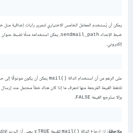
يمكن أن يُستخدم المعامل الخامس الاختياري لتمرير رايات إضافية مثل خيار
ضبط الإعداد
، يمكن استخدامه مثلًا لضبط عنوان 
sendmail_path
إلكتروني.
على الرغم من أن استخدام الدالة
يمكن أن يكون موثوقًا إلى حد ك
mail()‎
تلتقط القيمة المُرجعة منها لتعرف ما إذا كان هناك خطأ محتمل عند إرسال بري
وإلا ستُرجع القيمة
.
FALSE
ملاحظة:
إنّ إرجاع الدالة
للقيمة
لا يعني أنّ البريد الإلك
TRUE
mail()‎