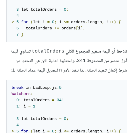
3
 let totalOrders 
=
0
;
4
>
5
for
(
let i 
=
0
;
 i 
<=
 orders
.
length
;
 i
++)
{
6
   totalOrders 
+=
 orders
[
i
];
7
}
نلاحظ أن قيمة متغير المجموع الكلي
تساوي قيمة
‎totalOrders‎
أول عنصر من المصفوفة
، والخطوة التالية الآن هي التحقق من
‎341‎
شرط إكمال تنفيذ الحلقة، لذا ننفذ الأمر
لتعديل قيمة عداد الحلقة
:
‎i‎
‎n‎
break
 in badLoop
.
js
:
5
Watchers
:
0
:
 totalOrders 
=
341
1
:
 i 
=
1
3
 let totalOrders 
=
0
;
4
>
5
for
(
let i 
=
0
;
 i 
<=
 orders
.
length
;
 i
++)
{