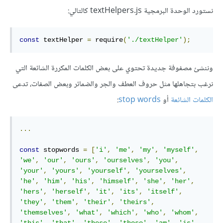
نستورد الوحدة البرمجية ‎textHelpers.js‎ كالتالي:
const
 textHelper 
=
 require
(
'./textHelper'
);
وننشئ مصفوفة جديدة تحتوي على بعض الكلمات المكررة الشائعة التي
نرغب بتجاهلها مثل حروف العطف والجر والضمائر وبعض الصفات، تدعى
الكلمات الشائعة
أو
stop words
:
...
const
 stopwords 
=
[
'i'
,
'me'
,
'my'
,
'myself'
,
'we'
,
'our'
,
'ours'
,
'ourselves'
,
'you'
,
'your'
,
'yours'
,
'yourself'
,
'yourselves'
,
'he'
,
'him'
,
'his'
,
'himself'
,
'she'
,
'her'
,
'hers'
,
'herself'
,
'it'
,
'its'
,
'itself'
,
'they'
,
'them'
,
'their'
,
'theirs'
,
'themselves'
,
'what'
,
'which'
,
'who'
,
'whom'
,