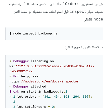
كل من المتغيرين
و
ضمن حلقة
، ولتشغيله
‎for‎
‎i‎
‎totalOrders‎
نضيف خيار
قبل اسم الملف عند تشغيله بواسطة الأمر
‎inspect‎
كالتالي:
‎node‎
$ node inspect badLoop
.
js
سنلاحظ ظهور الخرج التالي:
<
Debugger
 listening on 
ws
:
//127.0.0.1:9229/e1ebba25-04b8-410b-811e-
8a0c0902717a
<
For
 help
,
 see
:
https
:
//nodejs.org/en/docs/inspector
<
Debugger
 attached
.
Break
 on start in badLoop
.
js
:
1
>
1
 let orders 
=
[
341
,
454
,
198
,
264
,
307
];
2
3
 let totalOrders 
=
0
;