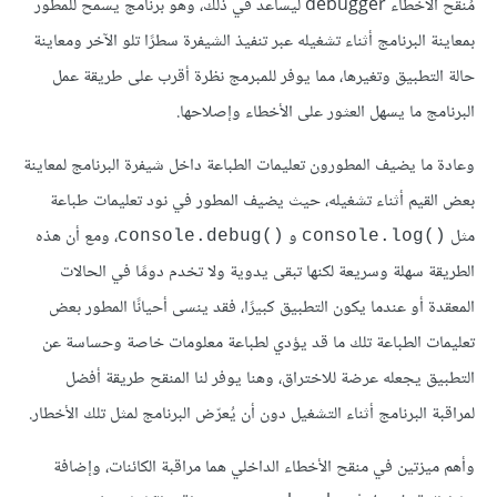
مُنقِّح الأخطاء debugger ليساعد في ذلك، وهو برنامج يسمح للمطور
بمعاينة البرنامج أثناء تشغيله عبر تنفيذ الشيفرة سطرًا تلو الآخر ومعاينة
حالة التطبيق وتغيرها، مما يوفر للمبرمج نظرة أقرب على طريقة عمل
البرنامج ما يسهل العثور على الأخطاء وإصلاحها.
وعادة ما يضيف المطورون تعليمات الطباعة داخل شيفرة البرنامج لمعاينة
بعض القيم أثناء تشغيله، حيث يضيف المطور في نود تعليمات طباعة
مثل
و
، ومع أن هذه
‎console.debug()‎
‎console.log()‎
الطريقة سهلة وسريعة لكنها تبقى يدوية ولا تخدم دومًا في الحالات
المعقدة أو عندما يكون التطبيق كبيرًا، فقد ينسى أحيانًا المطور بعض
تعليمات الطباعة تلك ما قد يؤدي لطباعة معلومات خاصة وحساسة عن
التطبيق يجعله عرضة للاختراق، وهنا يوفر لنا المنقح طريقة أفضل
لمراقبة البرنامج أثناء التشغيل دون أن يُعرّض البرنامج لمثل تلك الأخطار.
وأهم ميزتين في منقح الأخطاء الداخلي هما مراقبة الكائنات، وإضافة