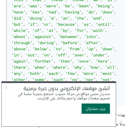
'this'
,
'that'
,
'these'
,
'those'
,
'am'
,
'is'
,
'are'
,
'was'
,
'were'
,
'be'
,
'been'
,
'being'
,
'have'
,
'has'
,
'had'
,
'having'
,
'do'
,
'does'
,
'did'
,
'doing'
,
'a'
,
'an'
,
'the'
,
'and'
,
'but'
,
'if'
,
'or'
,
'because'
,
'as'
,
'until'
,
'while'
,
'of'
,
'at'
,
'by'
,
'for'
,
'with'
,
'about'
,
'against'
,
'between'
,
'into'
,
'through'
,
'during'
,
'before'
,
'after'
,
'above'
,
'below'
,
'to'
,
'from'
,
'up'
,
'down'
,
'in'
,
'out'
,
'on'
,
'off'
,
'over'
,
'under'
,
'again'
,
'further'
,
'then'
,
'once'
,
'here'
,
'there'
,
'when'
,
'where'
,
'why'
,
'how'
,
'all'
,
'any'
,
'both'
,
'each'
,
'few'
,
'more'
,
'most'
,
'other'
,
'some'
,
'such'
,
'no'
,
'nor'
,
'not'
,
'only'
,
'own'
,
'same'
,
'so'
,
'than'
,
'too'
,
'very'
,
's'
,
't'
,
'can'
,
'will'
,
'just'
,
'don'
,
'should'
,
'now'
,
''
];
بهذه الطريقة سنحصل على كلمات ذات معاني من ضمن النص الذي نعالجه
بدلًا من الحصول على كلمات مثل أدوات التعريف التي تتكرر كثيرًا مثل