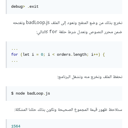
debug
>
.
exit
نخرج بذلك من وضع المنقح ونعود إلى الملف ‎badLoop.js‎ ونفتحه
ضمن محرر النصوص ونعدل شرط حلقة
كالتالي:
‎for‎
...
for
(
let i 
=
0
;
 i 
<
 orders
.
length
;
 i
++)
{
...
نحفظ الملف ونخرج منه ونشغل البرنامج:
$ node badLoop
.
js
سنلاحظ ظهور قيمة المجموع الصحيحة ونكون بذلك حللنا المشكلة:
1564