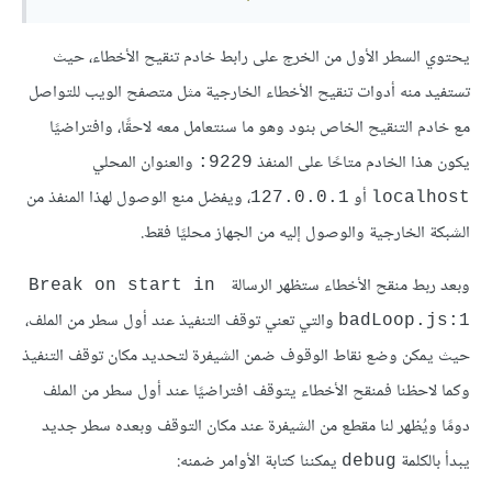
يحتوي السطر الأول من الخرج على رابط خادم تنقيح الأخطاء، حيث
تستفيد منه أدوات تنقيح الأخطاء الخارجية مثل متصفح الويب للتواصل
مع خادم التنقيح الخاص بنود وهو ما سنتعامل معه لاحقًا، وافتراضيًا
يكون هذا الخادم متاحًا على المنفذ
والعنوان المحلي
‎:9229‎
أو
، ويفضل منع الوصول لهذا المنفذ من
‎127.0.0.1‎
‎localhost‎
الشبكة الخارجية والوصول إليه من الجهاز محليًا فقط.
وبعد ربط منقح الأخطاء ستظهر الرسالة
‎Break on start in 
والتي تعني توقف التنفيذ عند أول سطر من الملف،
badLoop.js:1‎
حيث يمكن وضع نقاط الوقوف ضمن الشيفرة لتحديد مكان توقف التنفيذ
وكما لاحظنا فمنقح الأخطاء يتوقف افتراضيًا عند أول سطر من الملف
دومًا ويُظهر لنا مقطع من الشيفرة عند مكان التوقف وبعده سطر جديد
يبدأ بالكلمة
يمكننا كتابة الأوامر ضمنه:
‎debug‎