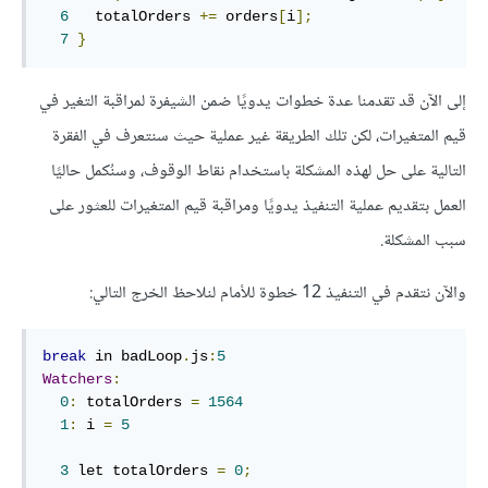
6
   totalOrders 
+=
 orders
[
i
];
7
}
إلى الآن قد تقدمنا عدة خطوات يدويًا ضمن الشيفرة لمراقبة التغير في
قيم المتغيرات، لكن تلك الطريقة غير عملية حيث سنتعرف في الفقرة
التالية على حل لهذه المشكلة باستخدام نقاط الوقوف، وسنُكمل حاليًا
العمل بتقديم عملية التنفيذ يدويًا ومراقبة قيم المتغيرات للعثور على
سبب المشكلة.
والآن نتقدم في التنفيذ 12 خطوة للأمام لنلاحظ الخرج التالي:
break
 in badLoop
.
js
:
5
Watchers
:
0
:
 totalOrders 
=
1564
1
:
 i 
=
5
3
 let totalOrders 
=
0
;