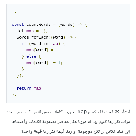
...
const
 countWords 
=
(
words
)
=>
{
  let 
map
=
{};
  words
.
forEach
((
word
)
=>
{
if
(
word in 
map
)
{
map
[
word
]
=
1
;
}
else
{
map
[
word
]
+=
1
;
}
});
return
map
;
};
أنشأنا كائنًا جديدًا بالاسم
يحوي الكلمات ضمن النص كمفاتيح وعدد
‎map‎
مرات تكرارها كقيم لها، ثم مررنا على عناصر مصفوفة الكلمات وأضفناها
إلى ذلك الكائن إن تكن موجودة أو زدنا قيمة تكرارها قيمة واحدة.