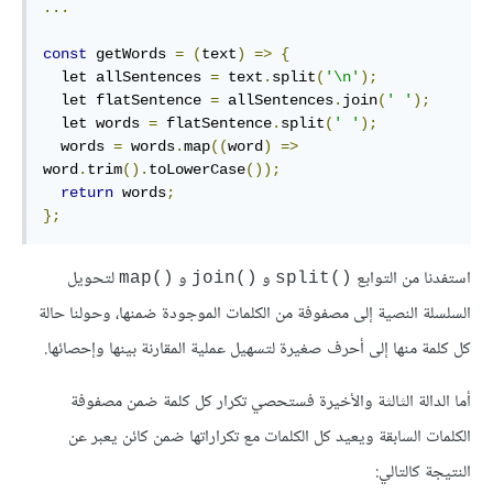
...
const
 getWords 
=
(
text
)
=>
{
  let allSentences 
=
 text
.
split
(
'\n'
);
  let flatSentence 
=
 allSentences
.
join
(
' '
);
  let words 
=
 flatSentence
.
split
(
' '
);
  words 
=
 words
.
map
((
word
)
=>
word
.
trim
().
toLowerCase
());
return
 words
;
};
استفدنا من التوابع
و
و
لتحويل
‎map()‎
‎join()‎
‎split()‎
السلسلة النصية إلى مصفوفة من الكلمات الموجودة ضمنها، وحولنا حالة
كل كلمة منها إلى أحرف صغيرة لتسهيل عملية المقارنة بينها وإحصائها.
أما الدالة الثالثة والأخيرة فستحصي تكرار كل كلمة ضمن مصفوفة
الكلمات السابقة ويعيد كل الكلمات مع تكراراتها ضمن كائن يعبر عن
النتيجة كالتالي: