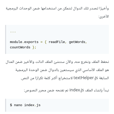
وأخيرًا لنصدر تلك الدوال لنتمكن من استخدامها ضمن الوحدات البرمجية
الأخرى:
...
module
.
exports 
=
{
 readFile
,
 getWords
,
countWords 
};
نحفظ الملف ونخرج منه، والآن سننشئ الملف الثالث والأخير ضمن المثال
هو الملف الأساسي الذي سيستعين بالدوال ضمن الوحدة البرمجية
السابقة ‎textHelper.js‎ لاستخراج أكثر كلمة تكرارًا من النص.
نبدأ بإنشاء الملف ‎index.js‎ ثم نفتحه ضمن محرر النصوص:
$ nano index
.
js