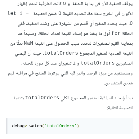
يوقف التنفيذ الآن في بداية الحلقة، وإذا كانت الطرفية تدعم إظهار
الألوان في الخرج سنلاحظ تحديد القيمة
ضمن التعليمة
‎let i = 
‎0‎
، حيث يحدد المنقح أي قسم من الشيفرة على وشك التنفيذ، ففي
0‎
الحلقة
أول ما ينفذ هو إسناد القيمة لعداد الحلقة، وسنبدأ هنا
‎for‎
بمعاينة القيم للمتغيرات لنحدد سبب الحصول على القيمة
بدلًا من
‎NaN‎
القيمة العددية لمتغير المجموع
، حيث أن قيمتي
‎totalOrders‎
المتغيرين
و
تتغيران عند كل دورة للحلقة،
‎i‎
‎totalOrders‎
وسنستفيد من ميزة الرصد والمراقبة التي يوفرها المنقح في مراقبة قيم
هذين المتغيرين.
نبدأ بإعداد المراقبة لمتغير المجموع الكلي
بتنفيذ
‎totalOrders‎
التعليمة التالية:
debug
>
 watch
(
'totalOrders'
)