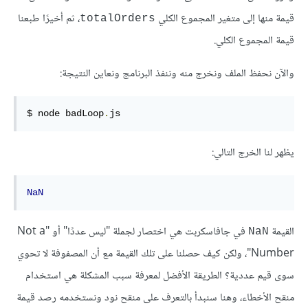
قيمة منها إلى متغير المجموع الكلي
، ثم أخيرًا طبعنا
‎totalOrders‎
قيمة المجموع الكلي.
والآن نحفظ الملف ونخرج منه وننفذ البرنامج ونعاين النتيجة:
$ node badLoop
.
js
يظهر لنا الخرج التالي:
NaN
القيمة
في جافاسكربت هي اختصار لجملة "ليس عددًا" أو "Not a
‎NaN‎
Number"، ولكن كيف حصلنا على تلك القيمة مع أن المصفوفة لا تحوي
سوى قيم عددية؟ الطريقة الأفضل لمعرفة سبب المشكلة هي استخدام
منقح الأخطاء، وهنا سنبدأ بالتعرف على منقح نود ونستخدمه رصد قيمة