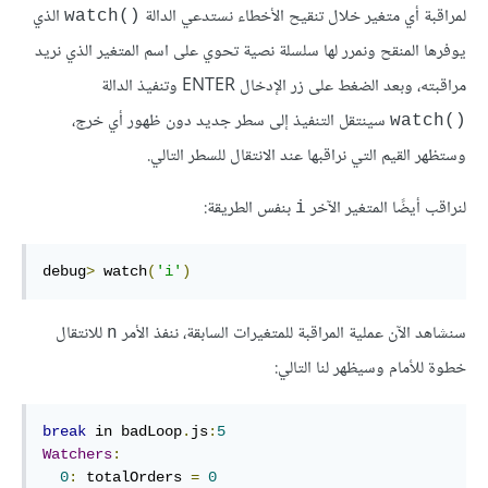
لمراقبة أي متغير خلال تنقيح الأخطاء نستدعي الدالة
الذي
‎watch()‎
يوفرها المنقح ونمرر لها سلسلة نصية تحوي على اسم المتغير الذي نريد
مراقبته، وبعد الضغط على زر الإدخال ‎ENTER‎ وتنفيذ الدالة
سينتقل التنفيذ إلى سطر جديد دون ظهور أي خرج،
‎watch()‎
وستظهر القيم التي نراقبها عند الانتقال للسطر التالي.
لنراقب أيضًا المتغير الآخر
بنفس الطريقة:
‎i‎
debug
>
 watch
(
'i'
)
سنشاهد الآن عملية المراقبة للمتغيرات السابقة، ننفذ الأمر
للانتقال
‎n‎
خطوة للأمام وسيظهر لنا التالي:
break
 in badLoop
.
js
:
5
Watchers
:
0
:
 totalOrders 
=
0