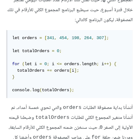
المجموع الكلي لها، حيث تمثل تلك الأرقام عدد الطلبات اليومي لمتجر
خلال فترة أسبوع، حيث سيطبع البرنامج المجموع الكلي للأرقام في تلك
المصفوفة، ليكون البرنامج كالتالي:
let orders 
=
[
341
,
454
,
198
,
264
,
307
];
let totalOrders 
=
0
;
for
(
let i 
=
0
;
 i 
<=
 orders
.
length
;
 i
++)
{
  totalOrders 
+=
 orders
[
i
];
}
console
.
log
(
totalOrders
);
أنشأنا بداية مصفوفة الطلبات
والتي تحوي خمسة أعداد، ثم
‎orders‎
أنشأنا متغير المجموع الكلي للطلبات
وضبطنا قيمته
‎totalOrders‎
الأولية إلى الصفر
، حيث سنخزن ضمنه المجموع الكلي للأرقام السابقة،
‎0‎
ومررنا ضمن حلقة
على عناصر المصفوفة
وأضفنا كل
‎orders‎
‎for‎