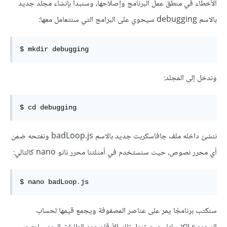
الأخطاء في منطق عمل البرنامج وإصلاحها، وسنبدأ بإنشاء مجلد جديد
بالاسم ‎debugging‎ سيحوي على البرامج التي سنتعامل معها:
$ mkdir debugging
وندخل إلى المجلد:
$ cd debugging
ننشئ داخله ملف جافاسكربت جديد بالاسم ‎badLoop.js‎ ونفتحه ضمن
أي محرر نصوص، حيث سنستخدم في أمثلتنا محرر نانو ‎nano‎ كالتالي:
$ nano badLoop
.
js
سنكتب برنامجًا يمر على عناصر المصفوفة ويجمع قيمها لحساب