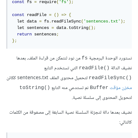
const
 fs 
=
 require
(
'fs'
);
const
 readFile 
=
()
=>
{
  let data 
=
 fs
.
readFileSync
(
'sentences.txt'
);
  let sentences 
=
 data
.
toString
();
return
 sentences
;
};
نستورد الوحدة البرمجية
من نود لنتمكن من قراءة الملف، بعدها
‎fs‎
نضيف الدالة
التي تستخدم التابع
‎readFile()‎
لتحميل محتوى الملف ‎sentences.txt‎ ككائن
‎readFileSync()‎
مخزن مؤقت
ثم تستدعي منه التابع
‎toString()‎
‎Buffer‎
لتحويل المحتوى إلى سلسلة نصية.
نضيف بعدها دالة لتجزئة السلسلة نصية السابقة إلى مصفوفة من الكلمات
كالتالي: