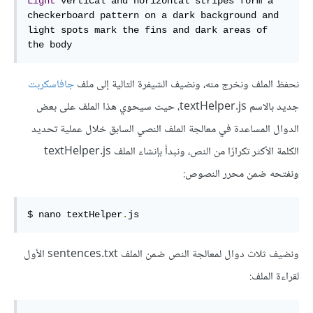
Light
 vertical and horizontal stripes form a 
checkerboard pattern on a dark background and 
light spots mark the fins and dark areas of 
the body
نحفظ الملف ونخرج منه، ونضيف الشيفرة التالية إلى ملف
جافاسكربت
جديد بالاسم ‎textHelper.js‎، حيث سيحوي هذا الملف على بعض
الدوال المساعدة في معالجة الملف النصي السابق خلال عملية تحديد
الكلمة الأكثر تكرارًا من النص، ونبدأ بإنشاء الملف ‎textHelper.js‎
ونفتحه ضمن محرر النصوص:
$ nano textHelper
.
js
ونضيف ثلاث دوال لمعالجة النص ضمن الملف ‎sentences.txt‎ الأول
لقراءة الملف: