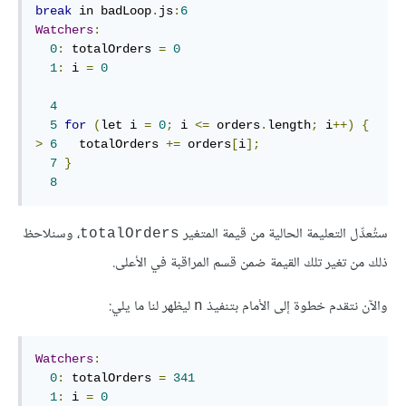
break
 in badLoop
.
js
:
6
Watchers
:
0
:
 totalOrders 
=
0
1
:
 i 
=
0
4
5
for
(
let i 
=
0
;
 i 
<=
 orders
.
length
;
 i
++)
{
>
6
   totalOrders 
+=
 orders
[
i
];
7
}
8
ستُعدِّل التعليمة الحالية من قيمة المتغير
، وسنلاحظ
‎totalOrders‎
ذلك من تغير تلك القيمة ضمن قسم المراقبة في الأعلى.
والآن نتقدم خطوة إلى الأمام بتنفيذ
ليظهر لنا ما يلي:
‎n‎
Watchers
:
0
:
 totalOrders 
=
341
1
:
 i 
=
0