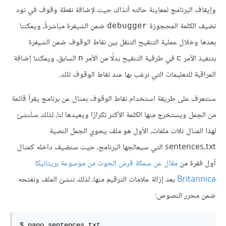
وإيقاف البرنامج لمعاينة حالته آنذاك، حيث لإضافة نقطة وقوف في نود
نضيف الكلمة المحجوزة
ضمن الشيفرة مباشرةً، ويمكننا
‎debugger‎
بعدها وخلال عملية التنقيح التنقل بين نقاط الوقوف ضمن الشيفرة
بتنفيذ الأمر
في طرفية التنقيح بدلًا من الأمر
السابق، ويمكننا إضافة
‎n‎
‎c‎
المراقبة للتعليمات التي نرغب بها عند نقاط الوقوف تلك.
سنتعرف على طريقة استخدام نقاط الوقوف بمثال عن برنامج يقرأ قائمة
من الجمل ويستخرج منها الكلمة الأكثر تكرارًا ويعيدها لنا، لذلك سنُنشئ
لهذا المثال ثلاث ملفات، الأول هو ملف يحوي الجمل النصية
‎sentences.txt‎ التي سيعالجها البرنامج، حيث سنضيف داخله كمثال
أول فقرة من
مقال عن سمكة قرش الحوت من موسوعة بريتانيكا
Britannica
بعد إزالة علامات الترقيم منها، لذلك ننشئ الملف ونفتحه
ضمن محرر النصوص:
$ nano sentences
.
txt