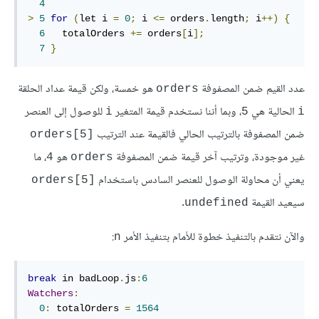
4
>
5
for
(
let i 
=
0
;
 i 
<=
 orders
.
length
;
 i
++)
{
6
   totalOrders 
+=
 orders
[
i
];
7
}
عدد القيم ضمن المصفوفة
هو خمسة، ولكن قيمة عداد الحلقة
‎orders‎
الحالية هي
، وبما أننا نستخدم قيمة المتغير
للوصول إلى العنصر
‎i‎
‎5‎
‎i‎
ضمن المصفوفة بالترتيب الحالي فالقيمة عند الترتيب
‎orders[5]‎
غير موجودة، وترتيب آخر قيمة ضمن المصفوفة
هو
، ما
‎4‎
‎orders‎
يعني أن محاولة الوصول للعنصر السادس باستخدام
‎orders[5]‎
سيعيد القيمة
.
‎undefined‎
والآن نتقدم بالتنفيذ خطوة للأمام بتنفيذ الأمر
:
‎n‎
break
 in badLoop
.
js
:
6
Watchers
:
0
:
 totalOrders 
=
1564