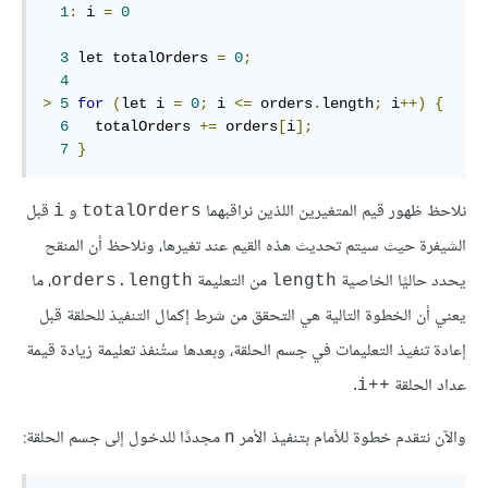
1
:
 i 
=
0
3
 let totalOrders 
=
0
;
4
>
5
for
(
let i 
=
0
;
 i 
<=
 orders
.
length
;
 i
++)
{
6
   totalOrders 
+=
 orders
[
i
];
7
}
نلاحظ ظهور قيم المتغيرين اللذين نراقبهما
و
قبل
‎i‎
‎totalOrders‎
الشيفرة حيث سيتم تحديث هذه القيم عند تغيرها، ونلاحظ أن المنقح
يحدد حاليًا الخاصية
من التعليمة
، ما
‎orders.length‎
‎length‎
يعني أن الخطوة التالية هي التحقق من شرط إكمال التنفيذ للحلقة قبل
إعادة تنفيذ التعليمات في جسم الحلقة، وبعدها ستُنفذ تعليمة زيادة قيمة
عداد الحلقة
.
‎i++‎
والآن نتقدم خطوة للأمام بتنفيذ الأمر
مجددًا للدخول إلى جسم الحلقة:
‎n‎