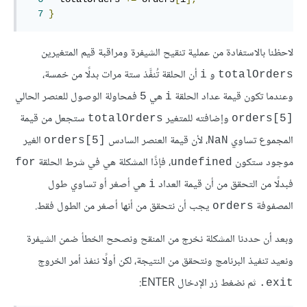
7
}
لاحظنا بالاستفادة من عملية تنقيح الشيفرة ومراقبة قيم المتغيرين
و
أن الحلقة تُنفَّذ ستة مرات بدلًا من خمسة،
‎i‎
‎totalOrders‎
وعندما تكون قيمة عداد الحلقة
هي
فمحاولة الوصول للعنصر الحالي
‎5‎
‎i‎
وإضافته للمتغير
ستجعل من قيمة
‎totalOrders‎
‎orders[5]‎
المجموع تساوي
، لأن قيمة العنصر السادس
الغير
‎orders[5]‎
‎NaN‎
موجود ستكون
، فإذًا المشكلة هي في شرط الحلقة
‎for‎
‎undefined‎
فبدلًا من التحقق من أن قيمة العداد
هي أصغر أو تساوي طول
‎i‎
المصفوفة
يجب أن نتحقق من أنها أصغر من الطول فقط.
‎orders‎
وبعد أن حددنا المشكلة نخرج من المنقح ونصحح الخطأ ضمن الشيفرة
ونعيد تنفيذ البرنامج ونتحقق من النتيجة، لكن أولًا ننفذ أمر الخروج
ثم نضغط زر الإدخال ‎ENTER‎:
‎.exit‎