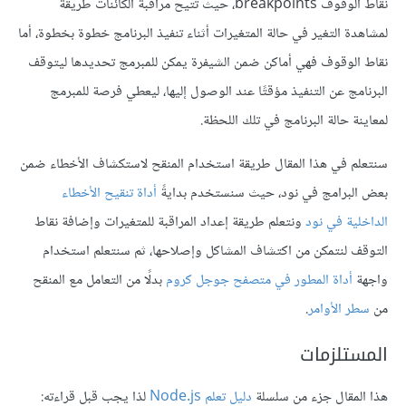
نقاط الوقوف breakpoints، حيث تتيح مراقبة الكائنات طريقة
لمشاهدة التغير في حالة المتغيرات أثناء تنفيذ البرنامج خطوة بخطوة، أما
نقاط الوقوف فهي أماكن ضمن الشيفرة يمكن للمبرمج تحديدها ليتوقف
البرنامج عن التنفيذ مؤقتًا عند الوصول إليها، ليعطي فرصة للمبرمج
لمعاينة حالة البرنامج في تلك اللحظة.
سنتعلم في هذا المقال طريقة استخدام المنقح لاستكشاف الأخطاء ضمن
بعض البرامج في نود، حيث سنستخدم بدايةً
أداة تنقيح الأخطاء
الداخلية في نود
ونتعلم طريقة إعداد المراقبة للمتغيرات وإضافة نقاط
التوقف لنتمكن من اكتشاف المشاكل وإصلاحها، ثم سنتعلم استخدام
واجهة
أداة المطور في متصفح جوجل كروم
بدلًا من التعامل مع المنقح
من
سطر الأوامر
.
المستلزمات
هذا المقال جزء من سلسلة
دليل تعلم Node.js
لذا يجب قبل قراءته: