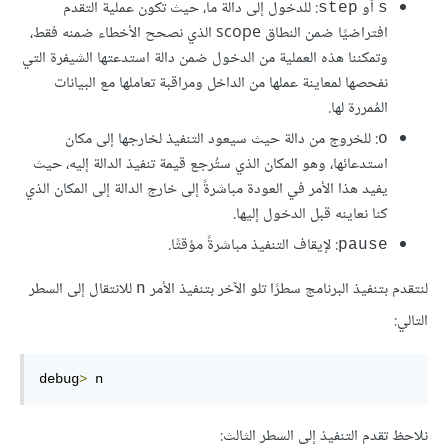
أو
: للدخول إلى دالة ما، حيث تكون عملية التقدم
‎step‎
‎s‎
افتراضيًا ضمن النطاق scope الذي نصحح الأخطاء ضمنه فقط،
وتمكننا هذه العملية من الدخول ضمن دالة استدعتها الشيفرة التي
نفحصها لمعاينة عملها من الداخل ومراقبة تعاملها مع البيانات
المُمررة لها.
: للخروج من دالة حيث سيعود التنفيذ لخارجها إلى مكان
‎o‎
استدعائها، وهو المكان الذي ستُرجع قيمة تنفيذ الدالة إليه، حيث
يفيد هذا الأمر في العودة مباشرةً إلى خارج الدالة إلى المكان الذي
كنا نعاينه قبل الدخول إليها.
: لإيقاف التنفيذ مباشرةً مؤقتًا.
‎pause‎
لنتقدم بتنفيذ البرنامج سطرًا تلو الآخر بتنفيذ الأمر
للانتقال إلى السطر
‎n‎
التالي:
debug
>
 n
نلاحظ تقدم التنفيذ إلى السطر الثالث: