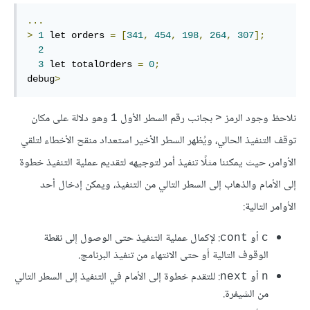
...
>
1
 let orders 
=
[
341
,
454
,
198
,
264
,
307
];
2
3
 let totalOrders 
=
0
;
debug
>
نلاحظ وجود الرمز
بجانب رقم السطر الأول
وهو دلالة على مكان
‎1‎
‎>‎
توقف التنفيذ الحالي، ويُظهر السطر الأخير استعداد منقح الأخطاء لتلقي
الأوامر، حيث يمكننا مثلًا تنفيذ أمر لتوجيهه لتقديم عملية التنفيذ خطوة
إلى الأمام والذهاب إلى السطر التالي من التنفيذ، ويمكن إدخال أحد
الأوامر التالية:
أو
: لإكمال عملية التنفيذ حتى الوصول إلى نقطة
‎cont‎
‎c‎
الوقوف التالية أو حتى الانتهاء من تنفيذ البرنامج.
أو
: للتقدم خطوة إلى الأمام في التنفيذ إلى السطر التالي
‎next‎
‎n‎
من الشيفرة.