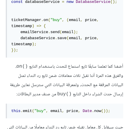
const
 databaseService 
=
new
DatabaseService
();
ticketManager
.
on
(
"buy"
,
(
email
,
 price
,
timestamp
)
=>
{
    emailService
.
send
(
email
);
    databaseService
.
save
(
email
,
 price
,
timestamp
);
});
أضفنا كما تعلمنا سابقًا تابع استماع للحدث باستخدام التابع
،
‎on()‎
والفرق هذه المرة أننا نقبل ثلاث معاملات ضمن تابع رد النداء تمثل
البيانات المرفقة مع الحدث، ولمعرفة البيانات التي سترسل نعاين طريقة
إرسال حدث الشراء داخل التابع
من صنف مدير البطاقات:
‎buy()‎
this
.
emit
(
"buy"
,
 email
,
 price
,
Date
.
now
());
حيث سيقابل كل معامل نقبله ضمن تابع رد النداء معاملًا من البيانات التي