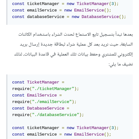
const
 ticketManager 
=
new
TicketManager
(
3
);
const
 emailService 
=
new
EmailService
();
const
 databaseService 
=
new
DatabaseService
();
بعدها نبدأ بتسجيل تابع الاستماع لحدث الشراء باستخدام الكائنات
السابقة، حيث نريد بعد كل عملية شراء لبطاقة جديدة إرسال بريد
إلكتروني للمشتري وحفظ بيانات تلك العملية في قاعدة البيانات، لذلك
نضيف ما يلي:
const
TicketManager
=
require
(
"./ticketManager"
);
const
EmailService
=
require
(
"./emailService"
);
const
DatabaseService
=
require
(
"./databaseService"
);
const
 ticketManager 
=
new
TicketManager
(
3
);
const
 emailService 
=
new
EmailService
();