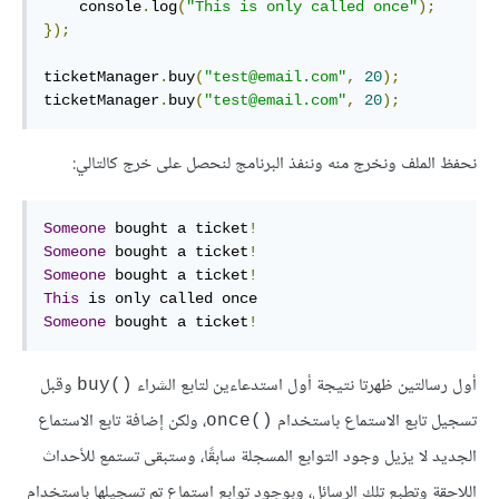
    console
.
log
(
"This is only called once"
);
});
ticketManager
.
buy
(
"test@email.com"
,
20
);
ticketManager
.
buy
(
"test@email.com"
,
20
);
نحفظ الملف ونخرج منه وننفذ البرنامج لنحصل على خرج كالتالي:
Someone
 bought a ticket
!
Someone
 bought a ticket
!
Someone
 bought a ticket
!
This
Someone
 bought a ticket
!
أول رسالتين ظهرتا نتيجة أول استدعاءين لتابع الشراء
وقبل
‎buy()‎
تسجيل تابع الاستماع باستخدام
، ولكن إضافة تابع الاستماع
‎once()‎
الجديد لا يزيل وجود التوابع المسجلة سابقًا، وستبقى تستمع للأحداث
اللاحقة وتطبع تلك الرسائل، وبوجود توابع استماع تم تسجيلها باستخدام