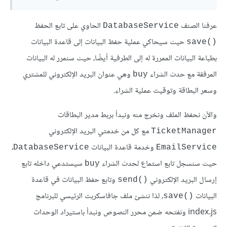
عرفنا الصنف
الحاوي على تابع الحفظ
‎DatabaseService‎
حيث سيحاكي عملية حفظ البيانات إلى قاعدة البيانات
‎save()‎
بطباعة البيانات الممررة له إلى الطرفية أيضًا، حيث سنمرر له البيانات
المرفقة مع حدث الشراء
وهي عنوان البريد الإلكتروني للمشتري
‎buy‎
وسعر البطاقة وتوقيت عملية الشراء.
والآن نحفظ الملف ونخرج منه ونبدأ بربط مدير البطاقات
مع كل من خدمتي البريد الإلكتروني
‎TicketManager‎
وخدمة قاعدة البيانات
،
‎DatabaseService‎
‎EmailService‎
حيث سنسجل تابع استماع لحدث الشراء
سيستدعي داخله تابع
‎buy‎
إرسال البريد الإلكتروني
وتابع حفظ البيانات في قاعدة
‎send()‎
البيانات
، لذا ننشئ ملف جافاسكربت الرئيسي للبرنامج
‎save()‎
‎index.js‎ ونفتحه ضمن محرر النصوص ونبدأ باستيراد الوحدات