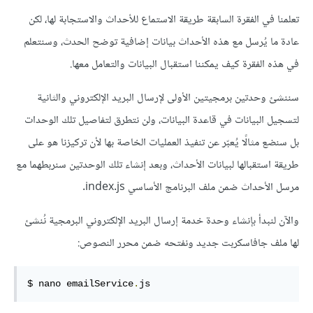
تعلمنا في الفقرة السابقة طريقة الاستماع للأحداث والاستجابة لها، لكن
عادة ما يُرسل مع هذه الأحداث بيانات إضافية توضح الحدث، وسنتعلم
في هذه الفقرة كيف يمكننا استقبال البيانات والتعامل معها.
سننشئ وحدتين برمجيتين الأولى لإرسال البريد الإلكتروني والثانية
لتسجيل البيانات في قاعدة البيانات، ولن نتطرق لتفاصيل تلك الوحدات
بل سنضع مثالًا يُعبّر عن تنفيذ العمليات الخاصة بها لأن تركيزنا هو على
طريقة استقبالها لبيانات الأحداث، وبعد إنشاء تلك الوحدتين سنربطهما مع
مرسل الأحداث ضمن ملف البرنامج الأساسي ‎index.js‎.
والآن لنبدأ بإنشاء وحدة خدمة إرسال البريد الإلكتروني البرمجية نُنشئ
لها ملف جافاسكربت جديد ونفتحه ضمن محرر النصوص:
$ nano emailService
.
js