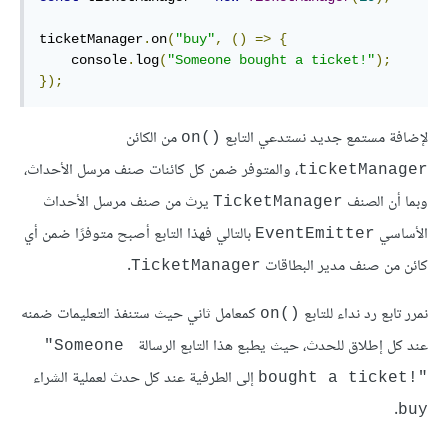
ticketManager
.
on
(
"buy"
,
()
=>
{
    console
.
log
(
"Someone bought a ticket!"
);
});
لإضافة مستمع جديد نستدعي التابع
من الكائن
‎on()‎
، والمتوفر ضمن كل كائنات صنف مرسل الأحداث،
‎ticketManager‎
وبما أن الصنف
يرث من صنف مرسل الأحداث
‎TicketManager‎
الأساسي
بالتالي فهذا التابع أصبح متوفرًا ضمن أي
‎EventEmitter‎
كائن من صنف مدير البطاقات
.
‎TicketManager‎
نمرر تابع رد نداء للتابع
كمعامل ثاني حيث ستنفذ التعليمات ضمنه
‎on()‎
عند كل إطلاق للحدث، حيث يطبع هذا التابع الرسالة
‎"Someone 
إلى الطرفية عند كل حدث لعملية الشراء
bought a ticket!"‎
.
‎buy‎