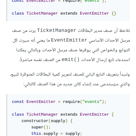
const
EventEmitter
=
 require
(
"events"
);
class
TicketManager
 extends 
EventEmitter
{}
نلاحظ أن صنف مدير البطاقات
يرث من صنف
‎TicketManager‎
مرسل الأحداث الأساسي
ما يعني أنه سيرث كل
‎EventEmitter‎
التوابع والخواص التي يوفرها صنف مرسل الأحداث وبالتالي يمكننا
استدعاء تابع إرسال الأحداث
من الصنف نفسه مباشرةً.
‎emit()‎
ولنبدأ بتعريف التابع الباني للصنف لتمرير كمية البطاقات المتوفرة للبيع،
والذي سيُستدعى عند إنشاء كائن جديد من هذا الصنف كالتالي:
const
EventEmitter
=
 require
(
"events"
);
class
TicketManager
 extends 
EventEmitter
{
    constructor
(
supply
)
{
        super
();
this
.
supply 
=
 supply
;