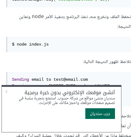
نحفظ الملف ونخرج منه، ننفذ البرنامج بتنفيذ الأمر
ونعاين
‎node‎
النتيجة:
$ node index
.
js
نلاحظ ظهور النتيجة التالية:
Sending
 email to test@email
.
Running
 query
:
 INSERT INTO orders VALUES 
(
email
,
 price
,
 created
)
 VALUES 
(
test@email
.
com
,
10
,
1588720081832
)
نلاحظ استقبال تابع الاستماع للبيانات المرفقة بالحدث بنجاح، والآن بعد
أن تعلمنا طرق إضافة توابع الاستماع لمختلف الأحداث بأسماء وبيانات
مختلفة ماذا عن الأخطاء التي قد تحدث خلال عملية الشراء؟ وكيف