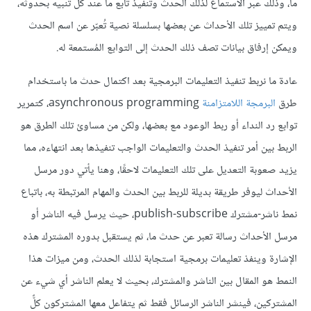
ما، وذلك عبر الاستماع لذلك الحدث وتنفيذ تابع ما عند كل تنبيه بحدوثه،
ويتم تمييز تلك الأحداث عن بعضها بسلسلة نصية تُعبّر عن اسم الحدث
ويمكن إرفاق بيانات تصف ذلك الحدث إلى التوابع المُستمعة له.
عادة ما نربط تنفيذ التعليمات البرمجية بعد اكتمال حدث ما باستخدام
طرق
البرمجة اللامتزامنة
asynchronous programming، كتمرير
توابع رد النداء أو ربط الوعود مع بعضها، ولكن من مساوئ تلك الطرق هو
الربط بين أمر تنفيذ الحدث والتعليمات الواجب تنفيذها بعد انتهاءه، مما
يزيد صعوبة التعديل على تلك التعليمات لاحقًا، وهنا يأتي دور مرسل
الأحداث ليوفر طريقة بديلة للربط بين الحدث والمهام المرتبطة به، باتباع
نمط ناشر-مشترك publish-subscribe، حيث يرسل فيه الناشر أو
مرسل الأحداث رسالة تعبر عن حدث ما، ثم يستقبل بدوره المشترك هذه
الإشارة وينفذ تعليمات برمجية استجابة لذلك الحدث، ومن ميزات هذا
النمط هو المقال بين الناشر والمشترك، بحيث لا يعلم الناشر أي شيء عن
المشتركين، فينشر الناشر الرسائل فقط ثم يتفاعل معها المشتركون كلٌّ