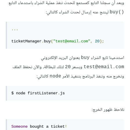
وبعد أن سجلنا التابع كمستمع للحدث ننفذ عملية الشراء باستدعاء التابع
لينتج عنه إرسال لحدث الشراء كالتالي:
‎buy()‎
...
ticketManager
.
buy
(
"test@email.com"
,
20
);
استدعينا تابع الشراء
بعنوان البريد الإلكتروني
‎buy‎
وبسعر
لتلك للبطاقة، والآن نحفظ الملف
‎20‎
‎test@email.com‎
ونخرج منه وننفذ البرنامج بتنفيذ الأمر
كالتالي:
‎node‎
$ node firstListener
.
js
نلاحظ ظهور الخرج:
Someone
 bought a ticket
!