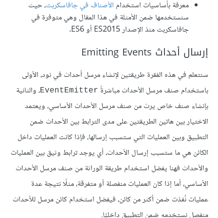
معرفة بأساسيات استخدام
الأصناف في جافاسكربت
، حيث
سنستخدمها ضمن الأمثلة في هذا المقال وهي متوفرة في
جافاسكربت منذ الإصدار ES2015 أو ES6.
إرسال أحداث Emitting Events
سنتعلم في هذه الفقرة طريقتين لإنشاء مرسل أحداث في نود، الأولى
باستخدام صنف مرسل الأحداث مباشرةً
، والثانية
EventEmitter
بإنشاء صنف خاص يرث من صنف مرسل الأحداث الأساسي، ويعتمد
الاختيار بين هاتين الطريقتين على مدى الترابط بين الأحداث ضمن
التطبيق وبين العمليات التي ستسبب إرسالها، فإذا كانت العمليات داخل
الكائن هي ما ستسبب إرسال الأحداث، أي يوجد ترابط وثيق بين العمليات
والأحداث فهنا يفضل استخدام طريقة الوراثة من صنف مرسل الأحداث
الأساسي، أما إذا كان العمليات منفصلة أو متفرقة، مثلًا نتيجة عدة
عمليات نُفذت ضمن أكثر من كائن، فيفضل استخدام كائن مرسل للأحداث
منفصل نستخدمه ضمن التطبيق داخليًا.