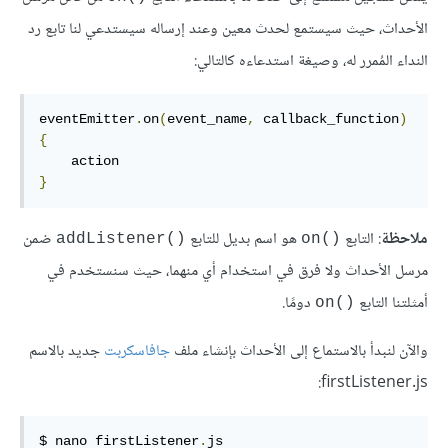
الأحداث، حيث سيستمع لحدث معين وعند إرساله سيستدعي لنا تابع رد
النداء المُمرر له، وصيغة استدعاءه كالتالي:
eventEmitter
.
on
(
event_name
,
 callback_function
)
{
}
ملاحظة
: التابع
هو اسم بديل للتابع
ضمن
‎addListener()‎
‎on()‎
مرسل الأحداث ولا فرق في استخدام أي منهما، حيث سنستخدم في
أمثلتنا التابع
دومًا.
‎on()‎
والآن لنبدأ بالاستماع إلى الأحداث بإنشاء ملف
جافاسكربت
جديد بالاسم
‎firstListener.js‎:
$ nano firstListener
.
js