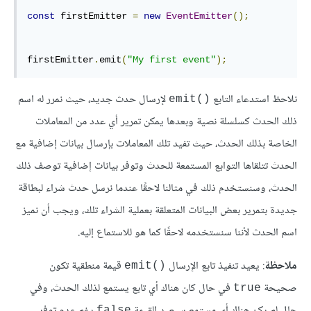
const
 firstEmitter 
=
new
EventEmitter
();
firstEmitter
.
emit
(
"My first event"
);
نلاحظ استدعاء التابع
لإرسال حدث جديد، حيث نمرر له اسم
‎emit()‎
ذلك الحدث كسلسلة نصية وبعدها يمكن تمرير أي عدد من المعاملات
الخاصة بذلك الحدث، حيث تفيد تلك المعاملات بإرسال بيانات إضافية مع
الحدث تتلقاها التوابع المستمعة للحدث وتوفر بيانات إضافية توصف ذلك
الحدث، وسنستخدم ذلك في مثالنا لاحقًا عندما نرسل حدث شراء لبطاقة
جديدة بتمرير بعض البيانات المتعلقة بعملية الشراء تلك، ويجب أن نميز
اسم الحدث لأننا سنستخدمه لاحقًا كما هو للاستماع إليه.
ملاحظة
: يعيد تنفيذ تابع الإرسال
قيمة منطقية تكون
‎emit()‎
صحيحة
في حال كان هناك أي تابع يستمع لذلك الحدث، وفي
‎true‎
حال لم يكن هناك أي مستمع سيعيد القيمة
رغم عدم توفر
‎false‎