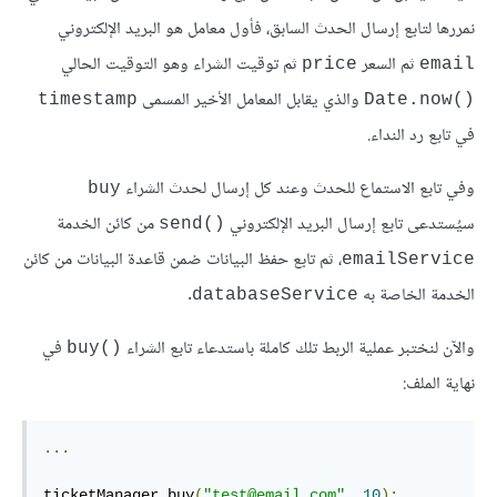
نمررها لتابع إرسال الحدث السابق، فأول معامل هو البريد الإلكتروني
ثم السعر
ثم توقيت الشراء وهو التوقيت الحالي
‎price‎
‎email‎
والذي يقابل المعامل الأخير المسمى
‎timestamp‎
‎Date.now()‎
في تابع رد النداء.
وفي تابع الاستماع للحدث وعند كل إرسال لحدث الشراء
‎buy‎
سيُستدعى تابع إرسال البريد الإلكتروني
من كائن الخدمة
‎send()‎
، ثم تابع حفظ البيانات ضمن قاعدة البيانات من كائن
‎emailService‎
الخدمة الخاصة به
.
‎databaseService‎
والآن لنختبر عملية الربط تلك كاملة باستدعاء تابع الشراء
في
‎buy()‎
نهاية الملف:
...
ticketManager
.
buy
(
"test@email.com"
,
10
);