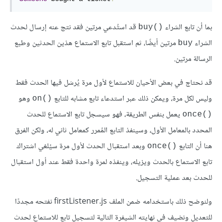
بما أن تابع الشراء
قد استُدعي مرتين فقد نتج عنه إرسال لحدث
‎buy()‎
الشراء
مرتين أيضًا، ثم استقبل تابع الاستماع هذين الحدثين وطبع
‎buy‎
الرسالة مرتين.
قد نحتاج في بعض الأحيان للاستماع لأول مرة يُرسَل فيها الحدث فقط
وليس لكل مرة، ويمكن ذلك عبر استدعاء تابع مشابه للتابع
وهو
‎on()‎
يعمل بنفس الطريقة، فهو سيسجل تابع الاستماع للحدث
‎once()‎
المحدد بالمعامل الأول، وسينفذ التابع المُمرر كمعامل ثاني له، ولكن الفرق
هنا أن التابع
وبعد استقبال الحدث لأول مرة سيُلغي اشتراك
‎once()‎
تابع الاستماع بالحدث ويزيله، وينفذه لمرة واحدة فقط عند أول استقبال
للحدث بعد عملية التسجيل.
ولنوضح ذلك باستخدامه ضمن الملف ‎firstListener.js‎ نفتحه مجددًا
للتعديل ونضيف في نهايته الشيفرة التالية لتسجيل تابع للاستماع لحدث