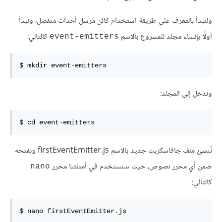
ولنبدأ بالتعرف على طريقة استخدام كائن مرسل أحداث منفصل، ونبدأ
أولًا بإنشاء مجلد للمشروع بالاسم
كالتالي:
‎event-emitters‎
$ mkdir event
-
emitters
وندخل إلى المجلد:
$ cd event
-
emitters
نُنشئ ملف جافاسكربت جديد بالاسم ‎firstEventEmitter.js‎ ونفتحه
ضمن أي محرر نصوص، حيث سنستخدم في أمثلتنا محرر
‎nano‎
كالتالي:
$ nano firstEventEmitter
.
js