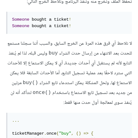
نحفظ الملف ونخرج منه وننفذ البرنامج ونلاحظ الخرج التالي:
Someone
 bought a ticket
!
Someone
 bought a ticket
!
لا نلاحظ أي فرق هذه المرة عن الخرج السابق، والسبب أننا سجلنا مستمع
للحدث بعد الانتهاء من إرسال حدث الشراء
وليس قبله، لذا لم يُنفذ
‎buy‎
التابع لأنه لم يستقبل أي أحداث جديدة، أي لا يمكن الاستماع إلا للأحداث
التي سترد لاحقًا بعد عملية تسجيل التابع، أما الأحداث السابقة فلا يمكن
الاستماع لها، ولحل المشكلة يمكن استدعاء تابع الشراء
مرتين
‎buy()‎
من جديد بعد تسجيل تابع الاستماع باستخدام
لنتأكد أنه لن
‎once()‎
يُنفذ سوى لمعالجة أول حدث منها فقط:
...
ticketManager
.
once
(
"buy"
,
()
=>
{