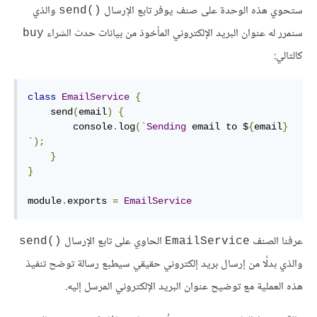
ستحوي هذه الوحدة على صنف يوفر تابع الإرسال
والذي
‎send()‎
سنمرر له عنوان البريد الإلكتروني المأخوذ من بيانات حدث الشراء
‎buy‎
كالتالي:
class
EmailService
{
    send
(
email
)
{
        console
.
log
(`‎
Sending
 email to $
{
email
}‎
`);
}
}
module
.
exports 
=
EmailService
عرفنا الصنف
الحاوي على تابع الإرسال
‎send()‎
‎EmailService‎
والذي بدلًا من إرسال بريد إلكتروني حقيقي سيطبع رسالة توضح تنفيذ
هذه العملية مع توضيح عنوان البريد الإلكتروني المرسل إليه.