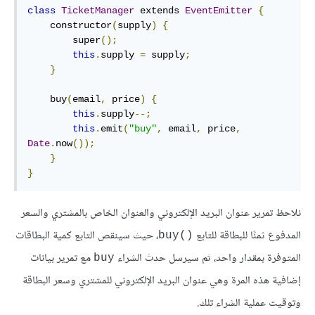
class
TicketManager
 extends 
EventEmitter
{
    constructor
(
supply
)
{
        super
();
this
.
supply 
=
 supply
;
}
    buy
(
email
,
 price
)
{
this
.
supply
--;
this
.
emit
(
"buy"
,
 email
,
 price
,
Date
.
now
());
}
}
نلاحظ تمرير عنوان البريد الإلكتروني والعنوان الخاص بالمشتري والسعر
المدفوع ثمنًا للبطاقة للتابع
، حيث سينقص التابع كمية البطاقات
‎buy()‎
المتوفرة بمقدار واحد، ثم سيرسل حدث الشراء
مع تمرير بيانات
‎buy‎
إضافية هذه المرة وهي عنوان البريد الإلكتروني للمشتري وسعر البطاقة
وتوقيت عملية الشراء تلك.