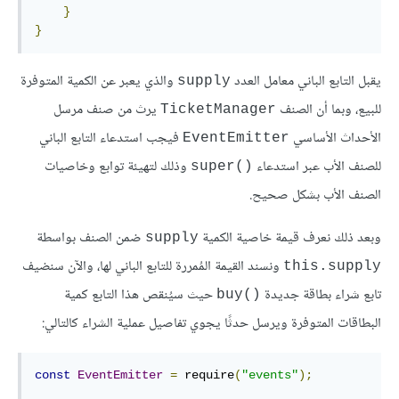
}
}
يقبل التابع الباني معامل العدد
والذي يعبر عن الكمية المتوفرة
‎supply‎
للبيع، وبما أن الصنف
يرث من صنف مرسل
‎TicketManager‎
الأحداث الأساسي
فيجب استدعاء التابع الباني
‎EventEmitter‎
للصنف الأب عبر استدعاء
وذلك لتهيئة توابع وخاصيات
‎super()‎
الصنف الأب بشكل صحيح.
وبعد ذلك نعرف قيمة خاصية الكمية
ضمن الصنف بواسطة
‎supply‎
ونسند القيمة المُمررة للتابع الباني لها، والآن سنضيف
‎this.supply‎
تابع شراء بطاقة جديدة
حيث سيُنقص هذا التابع كمية
‎buy()‎
البطاقات المتوفرة ويرسل حدثًا يجوي تفاصيل عملية الشراء كالتالي:
const
EventEmitter
=
 require
(
"events"
);