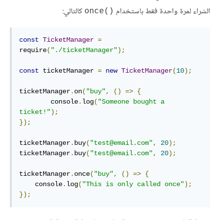
الشراء لمرة واحدة فقط باستخدام
كالتالي:
‎once()‎
const
TicketManager
=
require
(
"./ticketManager"
);
const
 ticketManager 
=
new
TicketManager
(
10
);
ticketManager
.
on
(
"buy"
,
()
=>
{
        console
.
log
(
"Someone bought a 
ticket!"
);
});
ticketManager
.
buy
(
"test@email.com"
,
20
);
ticketManager
.
buy
(
"test@email.com"
,
20
);
ticketManager
.
once
(
"buy"
,
()
=>
{
    console
.
log
(
"This is only called once"
);
});