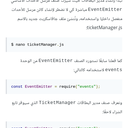
نبدأ بإنشاء مدير البطاقات حيث سيرث صنف مرسل الأحداث الأساسي
مباشرة كي لا نضطر لإنشاء كائن مرسل للأحداث
‎EventEmitter‎
منفصل داخليًا واستخدامه، ونٌنشئ ملف جافاسكربت جديد بالاسم
‎ticketManager.js‎:
$ nano ticketManager
.
js
كما فعلنا سابقًا نستورد الصنف
من الوحدة
‎EventEmitter‎
لاستخدامه كالتالي:
‎events‎
const
EventEmitter
=
 require
(
"events"
);
ونعرف صنف مدير البطاقات
الذي سيوفر تابع
‎TicketManager‎
الشراء لاحقًا: