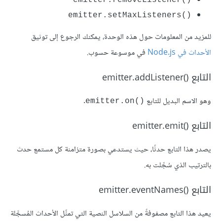
emitter.setMaxListeners()‎
للمزيد من المعلومات حول هذه الوحدة، يمكنك الرجوع إلى توثيق
الأحداث في Node.js
في موسوعة حسوب.
التابع emitter.addListener()‎
وهو الاسم البديل للتابع
.
emitter.on()‎
التابع emitter.emit()‎
يصدر هذا التابع حدثًا، حيث يستدعي بصورة متزامنة كل مستمع حدث
بالترتيب الذي سُجِّلت به.
التابع emitter.eventNames()‎
يعيد هذا التابع مصفوفةً من السلاسل النصية التي تمثِّل الأحداث المُسجَّلة