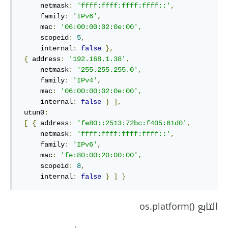
     netmask
:
'ffff:ffff:ffff:ffff::'
,
     family
:
'IPv6'
,
     mac
:
'06:00:00:02:0e:00'
,
     scopeid
:
5
,
     internal
:
false
},
{
 address
:
'192.168.1.38'
,
     netmask
:
'255.255.255.0'
,
     family
:
'IPv4'
,
     mac
:
'06:00:00:02:0e:00'
,
     internal
:
false
}
],
 utun0
:
[
{
 address
:
'fe80::2513:72bc:f405:61d0'
,
     netmask
:
'ffff:ffff:ffff:ffff::'
,
     family
:
'IPv6'
,
     mac
:
'fe:80:00:20:00:00'
,
     scopeid
:
8
,
     internal
:
false
}
]
}
التابع os.platform()‎