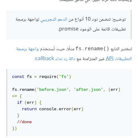
توضيح: تتضمن نود 10 أنواع من
الدعم التجريبي
لواجهة برمجة
تطبيقات قائمة على الوعود promise.
لنختبر التابع
مثلًا، حيث تُستخدَم
واجهة برمجة
fs.rename()‎
التطبيقات
API
غير المتزامنة مع
دالة رد نداء callback
:
const
 fs 
=
 require
(
'fs'
)
fs
.
rename
(
'before.json'
,
'after.json'
,
(
err
)
=>
{
if
(
err
)
{
return
 console
.
error
(
err
)
}
//done
})