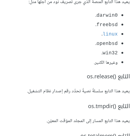
يعيد هذا التابع المنصة الذي جرى تصريف نود من أجلها مثل:
.
darwin0
.
freebsd
.
linux
.
openbsd
.
win32
وغيرها الكثير.
التابع os.release()‎
يعيد هذا التابع سلسلةً نصيةً تحدِّد رقم إصدار نظام التشغيل.
التابع os.tmpdir()‎
يعيد هذا التابع المسار إلى المجلد المؤقت المعيَّن.