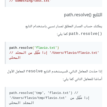
//'something/test.txt'
التابع path.resolve()‎
يمكنك حساب المسار المطلق لمسار نسبي باستخدام التابع
كما يلي:
path.resolve()‎
path
.
resolve
(
'flavio.txt'
)
//‫'‎/Users/flavio/flavio.txt' إذا شُغِّل من المجلد 
المحلي
إذا حدّدت المعامل الثاني، فسيستخدم التابع
المعامِل الأول
resolve
أساسًا للمعامِل الثاني كما يلي:
path.resolve('tmp', 'flavio.txt') // 
'/Users/flavio/tmp/flavio.txt' إذا شُغِّل من 