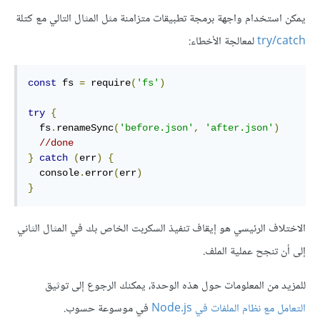
يمكن استخدام واجهة برمجة تطبيقات متزامنة مثل المثال التالي مع كتلة
try/catch
لمعالجة الأخطاء:
const
 fs 
=
 require
(
'fs'
)
try
{
  fs
.
renameSync
(
'before.json'
,
'after.json'
)
//done
}
catch
(
err
)
{
  console
.
error
(
err
)
}
الاختلاف الرئيسي هو إيقاف تنفيذ السكربت الخاص بك في المثال الثاني
إلى أن تنجح عملية الملف.
للمزيد من المعلومات حول هذه الوحدة، يمكنك الرجوع إلى توثيق
التعامل مع نظام الملفات في Node.js
في موسوعة حسوب.