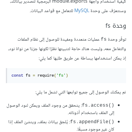
كيفية استخدام واجهة module.exports البرمجية لتصدير بياناتك،
وسنتعرّف على وحدة
MySQL
للتعامل مع قواعد البيانات.
وحدة fs
توفّر وحدة
عمليات متعددة ومفيدة للوصول إلى نظام الملفات
fs
والتفاعل معه، وليست هناك حاجة لتثبيتها نظرًا لكونها جزءًا من نواة نود،
إذ يمكن استخدامها ببساطة عن طريق طلبها كما يلي:
const
 fs 
=
 require
(
'fs'
)
ثم يمكنك الوصول إلى جميع توابعها التي تشمل ما يلي:
: يتحقق من وجود الملف ويمكن لنود الوصول
fs.access()‎
إلى الملف باستخدام أذوناته.
: يُلحِق بيانات بملف، وينشئ الملف إذا
fs.appendFile()‎
كان غير موجود مسبقًا.