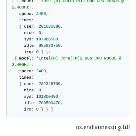
[
{
 model
:
'Intel(R) Core(TM)2 Duo CPU P8600 @ 
2.40GHz'
,
   speed
:
2400
,
   times
:
{
 user
:
281685380
,
     nice
:
0
,
     sys
:
187986530
,
     idle
:
685833750
,
     irq
:
0
}
},
{
 model
:
'Intel(R) Core(TM)2 Duo CPU P8600 @ 
2.40GHz'
,
   speed
:
2400
,
   times
:
{
 user
:
282348700
,
     nice
:
0
,
     sys
:
161800480
,
     idle
:
703509470
,
     irq
:
0
}
}
]
التابع os.endianness()‎