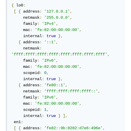
{
 lo0
:
[
{
 address
:
'127.0.0.1'
,
     netmask
:
'255.0.0.0'
,
     family
:
'IPv4'
,
     mac
:
'fe:82:00:00:00:00'
,
     internal
:
true
},
{
 address
:
'::1'
,
     netmask
:
'ffff:ffff:ffff:ffff:ffff:ffff:ffff:ffff'
,
     family
:
'IPv6'
,
     mac
:
'fe:82:00:00:00:00'
,
     scopeid
:
0
,
     internal
:
true
},
{
 address
:
'fe80::1'
,
     netmask
:
'ffff:ffff:ffff:ffff::'
,
     family
:
'IPv6'
,
     mac
:
'fe:82:00:00:00:00'
,
     scopeid
:
1
,
     internal
:
true
}
],
 en1
:
[
{
 address
:
'fe82::9b:8282:d7e6:496e'
,