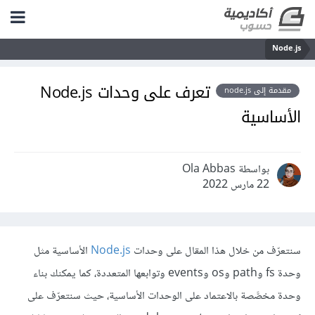
Node.js
تعرف على وحدات Node.js
مقدمة إلى node.js
الأساسية
بواسطة Ola Abbas
22 مارس 2022
سنتعرّف من خلال هذا المقال على وحدات
Node.js
الأساسية مثل
وحدة fs وpath وos وevents وتوابعها المتعددة، كما يمكنك بناء
وحدة مخصَّصة بالاعتماد على الوحدات الأساسية، حيث سنتعرّف على