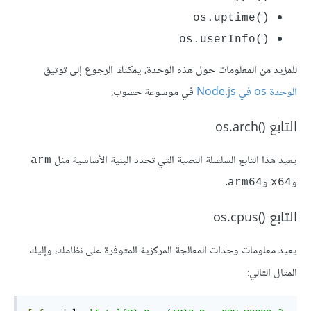
os.uptime()‎
os.userInfo()‎
للمزيد من المعلومات حول هذه الوحدة، يمكنك الرجوع إلى توثيق
الوحدة os في Node.js
في موسوعة حسوب.
التابع os.arch()‎
يعيد هذا التابع السلسلة النصية التي تحدد البنية الأساسية مثل
arm
و
و
.
arm64
x64
التابع os.cpus()‎
يعيد معلومات وحدات المعالجة المركزية المتوفرة على نظامك، وإليك
المثال التالي: