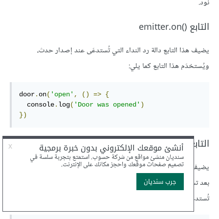
نود.
التابع emitter.on()‎
يضيف هذا التابع دالة رد النداء التي تُستدعَى عند إصدار حدث،
ويُستخدَم هذا التابع كما يلي:
door
.
on
(
'open'
,
()
=>
{
  console
.
log
(
'Door was opened'
)
})
التابع emitter.once()‎
يضيف هذا التابع دالة رد النداء التي تُستدعَى عند إصدار حدث لأول مرة
بعد تسجيله، حيث ستُستدعَى دالة رد النداء تلك مرةً واحدةً فقط، ولن
تُستدعَى مرةً أخرى.