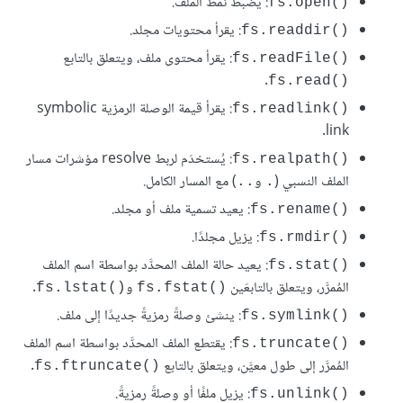
: يضبط نمط الملف.
fs.open()‎
: يقرأ محتويات مجلد.
fs.readdir()‎
: يقرأ محتوى ملف، ويتعلق بالتابع
fs.readFile()‎
.
fs.read()‎
: يقرأ قيمة الوصلة الرمزية symbolic
fs.readlink()‎
link.
: يُستخدَم لربط resolve مؤشرات مسار
fs.realpath()‎
الملف النسبي (
و
) مع المسار الكامل.
..
.
: يعيد تسمية ملف أو مجلد.
fs.rename()‎
: يزيل مجلدًا.
fs.rmdir()‎
: يعيد حالة الملف المحدَّد بواسطة اسم الملف
fs.stat()‎
المُمرَّر، ويتعلق بالتابعَين
و
.
fs.lstat()‎
fs.fstat()‎
: ينشئ وصلةً رمزيةً جديدًا إلى ملف.
fs.symlink()‎
: يقتطع الملف المحدَّد بواسطة اسم الملف
fs.truncate()‎
المُمرَّر إلى طول معيَّن، ويتعلق بالتابع
.
fs.ftruncate()‎
: يزيل ملفًا أو وصلةً رمزيةً.
fs.unlink()‎