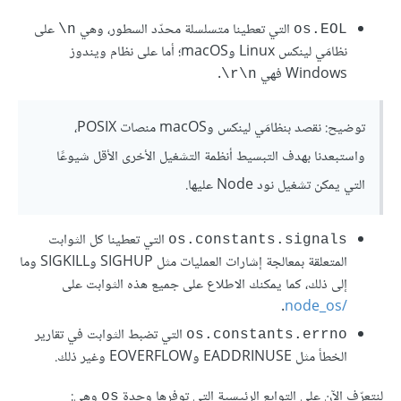
التي تعطينا متسلسلة محدّد السطور، وهي
على
‎\n
os.EOL
نظامَي لينكس Linux وmacOS؛ أما على نظام ويندوز
Windows فهي
.
‎\r\n
توضيح: نقصد بنظامَي لينكس وmacOS منصات POSIX،
واستبعدنا بهدف التبسيط أنظمة التشغيل الأخرى الأقل شيوعًا
التي يمكن تشغيل نود Node عليها.
التي تعطينا كل الثوابت
os.constants.signals
المتعلقة بمعالجة إشارات العمليات مثل SIGHUP وSIGKILL وما
إلى ذلك، كما يمكنك الاطلاع على جميع هذه الثوابت على
.
/node_os
التي تضبط الثوابت في تقارير
os.constants.errno
الخطأ مثل EADDRINUSE وEOVERFLOW وغير ذلك.
لنتعرّف الآن على التوابع الرئيسية التي توفرها وحدة
وهي:
os