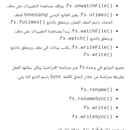
: يوقِف مشاهدة التغييرات على ملف.
fs.unwatchFile()‎
: يغيّر الطابع الزمني timestamp للملف
fs.utimes()‎
المحدَّد باسم الملف المُمرَّر، ويتعلق بالتابع
.
fs.futimes()‎
: يبدأ بمشاهدة التغييرات على ملف،
fs.watchFile()‎
ويتعلق بالتابع
.
fs.watch()‎
: يكتب بيانات في ملف، ويتعلق بالتابع:
fs.writeFile()‎
.
fs.write()‎
جميع التوابع في وحدة
غير متزامنة افتراضيًا، ولكن يمكنها العمل
fs
بطريقة متزامنة من خلال إلحاق الكلمة
باسم التابع كما يلي:
Sync
fs.rename()‎
fs.renameSync()‎
fs.write()‎
fs.writeSync()‎
ويحدِث ذلك فرقًا كبيرًا في تدفق تطبيقك.