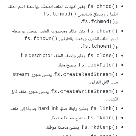
: يغيّر أذونات الملف المحدَّد بواسطة اسم الملف
fs.chmod()‎
المُمرَّر، ويتعلق بالتابعَين
fs.lchmod()‎
و
.
fs.fchmod()‎
: يغيّر مالك ومجموعة الملف المحدَّد بواسطة
fs.chown()‎
اسم الملف المُمرَّر، ويتعلق بالتابعَين
fs.fchown()‎
و
.
fs.lchown()‎
: يغلق واصف الملف file descriptor.
fs.close()‎
: ينسخ ملفًا.
fs.copyFile()‎
: ينشئ مجرى stream
fs.createReadStream()‎
ملف قابل للقراءة.
: ينشئ مجرى ملف قابل
fs.createWriteStream()‎
للكتابة.
: ينشئ رابطًا صلبًا hard link جديدًا إلى ملف.
fs.link()‎
: ينشئ مجلدًا جديدًا.
fs.mkdir()‎
: ينشئ مجلدًا مؤقتًا.
fs.mkdtemp()‎