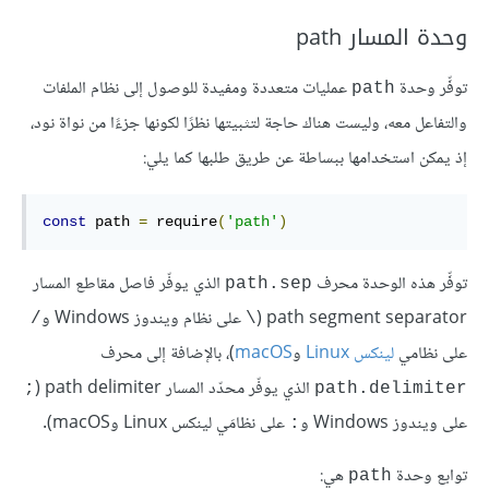
وحدة المسار path
توفِّر وحدة
عمليات متعددة ومفيدة للوصول إلى نظام الملفات
path
والتفاعل معه، وليست هناك حاجة لتثبيتها نظرًا لكونها جزءًا من نواة نود،
إذ يمكن استخدامها ببساطة عن طريق طلبها كما يلي:
const
 path 
=
 require
(
'path'
)
توفِّر هذه الوحدة محرف
الذي يوفّر فاصل مقاطع المسار
path.sep
path segment separator (
على نظام ويندوز Windows و
/
\
على نظامي
لينكس Linux
و
macOS
)، بالإضافة إلى محرف
الذي يوفّر محدّد المسار path delimiter (
;
path.delimiter
على ويندوز Windows و
على نظامَي لينكس Linux وmacOS).
:
توابع وحدة
هي:
path