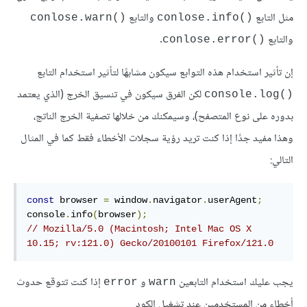
مثل التابع
والتابع
()conlose.warn
()conlose.info
والتابع
.
()conlose.error
إن تأثير استخدام هذه التوابع سيكون مشابهًا لتأثير استخدام التابع
لكن الفرق سيكون في تنسيق الخرج (الذي يعتمد
()console.log
بدوره على نوع المتصفح)، وسيمكنك من خلالها تصفية الخرج الناتج،
وهذا مفيد جدًا إذا كنت تريد رؤية سجلات الأخطاء فقط كما في المثال
التالي:
const
 browser 
=
 window
.
navigator
.
userAgent
;
console
.
info
(
browser
);
// Mozilla/5.0 (Macintosh; Intel Mac OS X 
10.15; rv:121.0) Gecko/20100101 Firefox/121.0
يجب عليك استخدام التابعين
و
إذا كنت تتوقع حدوث
error
warn
أخطاء من المستخدمين عند تشغيل الكود