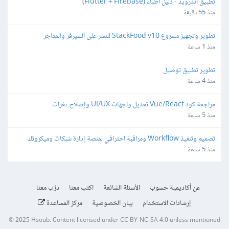
تطبيق أندرويد - دليل اطباء (Flutter + Firebase)
منذ 55 دقيقة
تطوير وتجهيز مشروع StackFood v10 للنشر على السيرفر والمتاجر
منذ 1 ساعة
تطوير تطبيق توصيل
منذ 4 ساعة
مراجعة كود Vue/React تعديل واجهات UI/UX وإصلاح ثغرات
منذ 5 ساعة
تصميم وتنفيذ Workflow ومراقبة احترافي لمنصة إدارة شبكات وميكروتك 
مبنية على Laravel/Radius
منذ 5 ساعة
عن أكاديمية حسوب
الأسئلة الشائعة
اكتب معنا
درّب معنا
إرشادات الاستخدام
بيان الخصوصية
مركز المساعدة
© 2025
Hsoub
.
Content licensed under
CC BY-NC-SA 4.0
unless mentioned