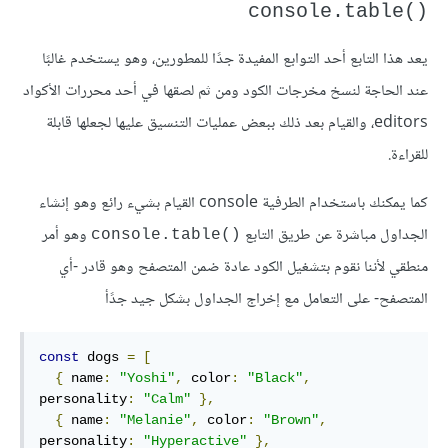
()console.table
يعد هذا التابع أحد التوابع المفيدة جدًا للمطورين، وهو يستخدم غالبًا
عند الحاجة لنسخ مخرجات الكود ومن ثم لصقها في أحد محررات الأكواد
editors، والقيام بعد ذلك ببعض عمليات التنسيق عليها لجعلها قابلة
للقراءة.
كما يمكنك باستخدام الطرفية console القيام بشيء رائع وهو إنشاء
الجداول مباشرة عن طريق التابع
وهو أمر
()console.table
منطقي لأننا نقوم بتشغيل الكود عادة ضمن المتصفح وهو قادر -أي
المتصفح- على التعامل مع إخراج الجداول بشكل جيد جدًأ
const
 dogs 
=
[
{
 name
:
"Yoshi"
,
 color
:
"Black"
,
personality
:
"Calm"
},
{
 name
:
"Melanie"
,
 color
:
"Brown"
,
personality
:
"Hyperactive"
},