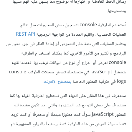
رسائل الخطأ الغامضة و إظهارها له بوضوح مما يسهل عليه فهم سببها
وتصحيحها.
تُستخدم الطرفية console لتسجيل بعض المخرجات مثل نتائج
العمليات الحسابية، والقيم المعادة من الواجهة البرمجية
API
REST
ونتائج العمليات التي تنفذ على النصوص أو إعادة النظر في جزء معين من
البرنامج والكثير من الأمور الأخرى، كما يمكنك استخدام الطرفية
console لعرض أو إخراج أي نوع من البيانات ترغب بها. فعندما تقوم
بتشغيل JavaScript في متصفحك تعرض سجلات الطرفية console
logs في طرفية المطور الخاصة
بمتصفح الإنترنت
.
سنتعرف في هذا المقال على المهام التي تستطيع الطرفية القيام بها كما
سنتعرف على بعض التوابع غير المشهورة والتي ربما تكون مفيدة لك
كمطور JavaScript سواًء كنت مطورًا مبتدئًا أو محترفًا أو كنت تريد
فقط معرفة الغرض من هذه الطرفية فقط وسنبدأ بالتوابع المشهورة ثم