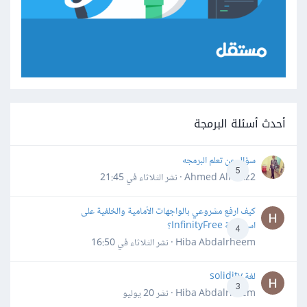
أحدث أسئلة البرمجة
سؤال عن تعلم البرمجه
5
Ahmed Alhafiz2 · نشر
الثلاثاء في 21:45
كيف ارفع مشروعي بالواجهات الأمامية والخلفية على
استضافة InfinityFree؟
4
Hiba Abdalrheem · نشر
الثلاثاء في 16:50
لغة solidity
3
Hiba Abdalrheem · نشر
20 يوليو