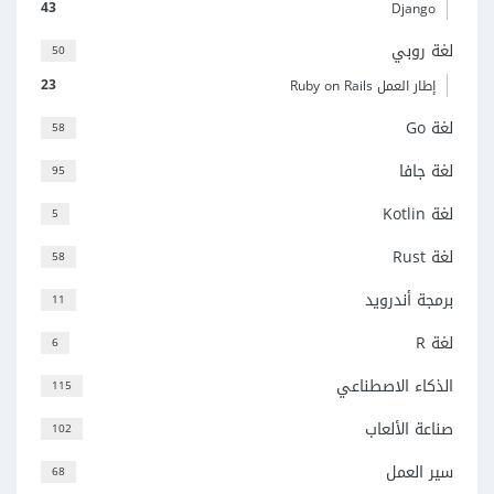
43
Django
لغة روبي
50
23
إطار العمل Ruby on Rails
لغة Go
58
لغة جافا
95
لغة Kotlin
5
لغة Rust
58
برمجة أندرويد
11
لغة R
6
الذكاء الاصطناعي
115
صناعة الألعاب
102
سير العمل
68