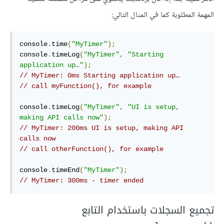
المهمة المطلوبة كما في المثال التالي:
console
.
time
(
"MyTimer"
);
console
.
timeLog
(
"MyTimer"
,
"Starting 
application up…"
);
// MyTimer: 0ms Starting application up…
// call myFunction(), for example
console
.
timeLog
(
"MyTimer"
,
"UI is setup, 
making API calls now"
);
// MyTimer: 200ms UI is setup, making API 
calls now
// call otherFunction(), for example
console
.
timeEnd
(
"MyTimer"
);
// MyTimer: 300ms - timer ended
تجميع السجلات باستخدام التابع