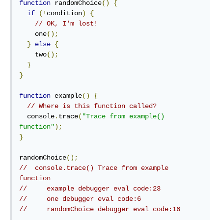
function
 randomChoice
()
{
if
(!
condition
)
{
// OK, I'm lost!
    one
();
}
else
{
    two
();
}
}
function
 example
()
{
// Where is this function called?
  console
.
trace
(
"Trace from example() 
function"
);
}
randomChoice
();
//  console.trace() Trace from example 
function
//     example debugger eval code:23
//     one debugger eval code:6
//     randomChoice debugger eval code:16