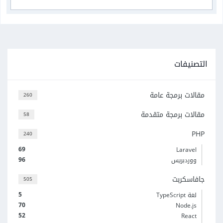
التصنيفات
مقالات برمجة عامة
260
مقالات برمجة متقدمة
58
PHP
240
69
Laravel
96
ووردبريس
جافاسكربت
505
5
لغة TypeScript
70
Node.js
52
React