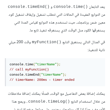
يعد التابعان
و
()console.timeEnd
()console.time
من التوابع المفيدة في الحالات التي تتطلب تشغيل وإيقاف تشغيل كود
معين ضمن برنامجك، حيث تستخدم هذه التوابع لقياس المدة التي
يستغرقها الكود مثل الوقت الذي يستغرقه تنفيذ تابع ما.
في المثال التالي يستغرق التابع
وقت 200 ميلي
()myFunction
ثانية للتنفيذ:
console
.
time
(
"timerName"
);
// call myFunction()
console
.
timeEnd
(
"timerName"
);
// timerName: 200ms - timer ended
يمكنك إضافة بعض التفاصيل مع الوقت، فمثلًا يمكنك إضافة ملاحظات
من خلال استخدام التابع
، ويعج هذا
()console.timeLog
الأمر مفيد جدًا إذا كان برنامجك يحتوي على مراحل منفصلة لتنفيذ