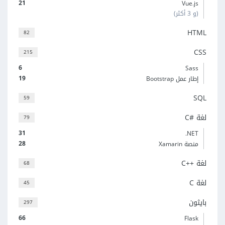
21
Vue.js
(و 3 أكثر)
HTML
82
CSS
215
6
Sass
19
إطار عمل Bootstrap
SQL
59
لغة C#‎
79
31
‎.NET
28
منصة Xamarin
لغة C++‎
68
لغة C
45
بايثون
297
66
Flask