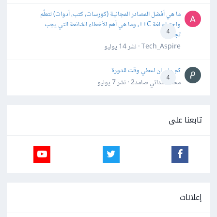
ما هي أفضل المصادر المجانية (كورسات، كتب، أدوات) لتعلّم
واحترام لغة C++، وما هي أهم الأخطاء الشائعة التي يجب
4
تجنبها؟
Tech_Aspire · نشر
14 يوليو
كم علي ان اعطي وقت للدورة
4
محمد سداتي صامد2 · نشر
7 يوليو
تابعنا على
إعلانات