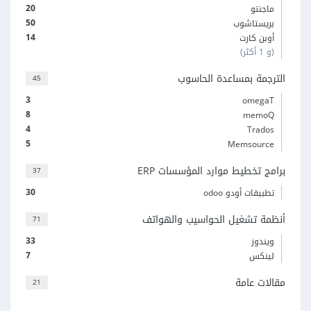
20
ماجنتو
50
بريستاشوب
14
أوبن كارت
(و 1 أكثر)
الترجمة بمساعدة الحاسوب
45
3
omegaT
8
memoQ
4
Trados
5
Memsource
برامج تخطيط موارد المؤسسات ERP
37
30
تطبيقات أودو odoo
أنظمة تشغيل الحواسيب والهواتف
71
33
ويندوز
7
لينكس
مقالات عامة
21