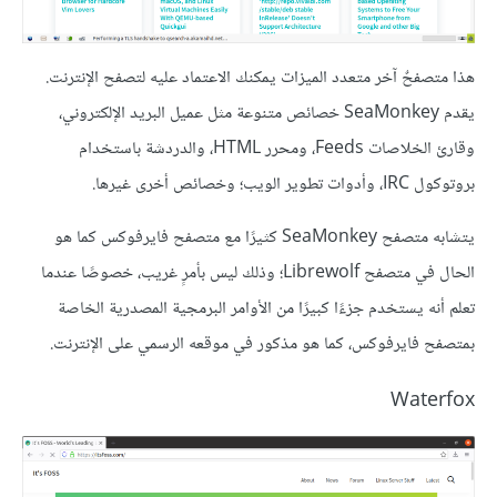
هذا متصفحٌ آخر متعدد الميزات يمكنك الاعتماد عليه لتصفح الإنترنت.
يقدم SeaMonkey خصائص متنوعة مثل عميل البريد الإلكتروني،
وقارئ الخلاصات Feeds، ومحرر HTML، والدردشة باستخدام
بروتوكول IRC، وأدوات تطوير الويب؛ وخصائص أخرى غيرها.
يتشابه متصفح SeaMonkey كثيرًا مع متصفح فايرفوكس كما هو
الحال في متصفح Librewolf؛ وذلك ليس بأمرٍ غريب، خصوصًا عندما
تعلم أنه يستخدم جزءًا كبيرًا من الأوامر البرمجية المصدرية الخاصة
بمتصفح فايرفوكس، كما هو مذكور في موقعه الرسمي على الإنترنت.
Waterfox