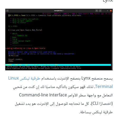
Lynx
يسمح متصفح Lynx بتصفح الإنترنت باستخدام
طرفيّة لينكس Linux
Terminal
، لذلك فهو سيكون بالتأكيد مناسبًا لك إن كنت من مُحبي
التعامل مع واجهة سطر الأوامر Command-line Interface
(اختصارًا CLI). كل ما تحتاجه للوصول إلى الإنترنت هو بدء تشغيل
طرفيّة لينكس ببساطة.