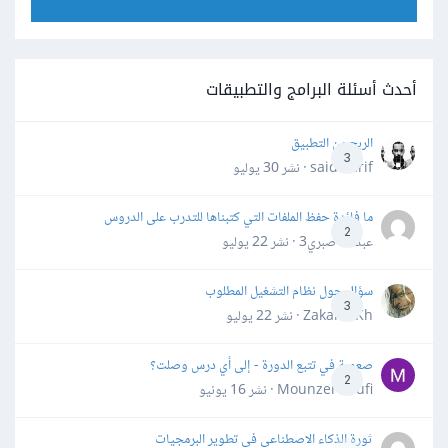
أحدث أسئلة البرامج والتطبيقات
الربح من التطبيق
3
said darif · نشر
30 يوليو
ما فائدة حفظ الملفات التي كتبناها للتدرب على الدروس
2
عبدالله صبري3 · نشر
22 يوليو
سؤال حول نظام التشغيل المطلوب
3
Zakaria Kh · نشر
22 يوليو
صعوبة في تتبع الدورة - إلى أي درس وصلت؟
2
Mounzer Soufi · نشر
16 يونيو
ثورة الذكاء الاصطناعي في تطوير البرمجيات