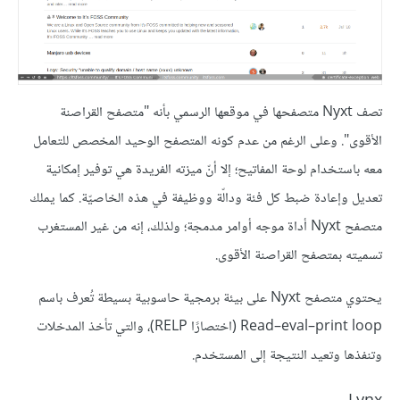
تصف Nyxt متصفحها في موقعها الرسمي بأنه "متصفح القراصنة
الأقوى". وعلى الرغم من عدم كونه المتصفح الوحيد المخصص للتعامل
معه باستخدام لوحة المفاتيح؛ إلا أنّ ميزته الفريدة هي توفير إمكانية
تعديل وإعادة ضبط كل فئة ودالّة ووظيفة في هذه الخاصيّة. كما يملك
متصفح Nyxt أداة موجه أوامر مدمجة؛ ولذلك، إنه من غير المستغرب
تسميته بمتصفح القراصنة الأقوى.
يحتوي متصفح Nyxt على بيئة برمجية حاسوبية بسيطة تُعرف باسم
Read–eval–print loop (اختصارًا RELP)، والتي تأخذ المدخلات
وتنفذها وتعيد النتيجة إلى المستخدم.