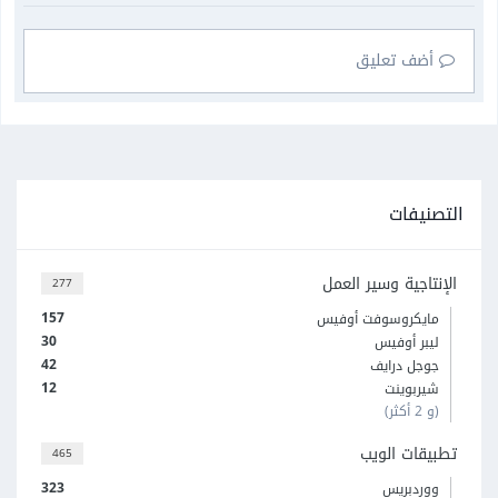
أضف تعليق
التصنيفات
الإنتاجية وسير العمل
277
157
مايكروسوفت أوفيس
30
ليبر أوفيس
42
جوجل درايف
12
شيربوينت
(و 2 أكثر)
تطبيقات الويب
465
323
ووردبريس