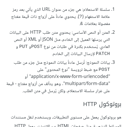
سلسلة الاستعلام: هي جزء من عنوان URL الذي يأتي بعد رمز
علامة الاستفهام (
). يحتوي عادةً على أزواج ذات قيمة مفتاح
?
مفصولة بعلامات
.
&
المتن أو النص الأساسي: يحتوي متن طلب HTTP على البيانات
التي يرسلها العميل إلى الخادم، مثل JSON أو XML أو النص
العادي. يُستخدم بكثرة في طلبات من نوع
و
و
PUT
POST
لإرسال البيانات إلى الخادم.
PATCH
بيانات النموذج: تُرسل عادةً بيانات النموذج مثل جزء من طلب
مع ضبط ترويسة "نوع المحتوى" على
POST
"application/x-www-form-urlencoded" أو
"multipart/form-data". وهو يتألف من أزواج مفتاح - قيمة
على غرار سلسلة الاستعلام، ولكن يُرسل في متن الطلب.
بروتوكول HTTP
هو بروتوكول يعمل على مستوى التطبيقات، ويستخدم لنقل مستندات
الوسائط التشعبية، مثل صفحات HTML عبر الإنترنت. يعمل HTTP