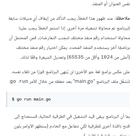
نفس العنوان أو المنفذ.
ملاحظة:
عند ظهور هذا الخطأ، يجب التأكد من إيقاف أي مثيلات سابقة
للبرنامج ثم محاولة تشغيله مرة أخرى. إذا استمر الخطأ يجب علينا
محاولة استخدام رقم منفذ مختلف لتجنب التعارضات، فمن المحتمل أن
برنامجًا آخر يستخدم المنفذ المحدد. يمكن اختيار رقم منفذ مختلف
(أعلى من
وأقل من
) وتعديل الشيفرة وفقًا لذلك.
65535
1024
على عكس برامج لغة جو الأخرى؛ لن يُنهى البرنامج فورًا من تلقاء نفسه.
لنُشغّل ملف البرنامج "main.go" بعد حفظه من خلال الأمر
:
go run
$ go run main
.
go
بما أن البرنامج يبقى قيد التشغيل في الطرفية الحالية، فسنحتاج إلى
فتح نافذة أخرى للطرفية لكي نتفاعل مع الخادم (ستظهر الأوامر بلون