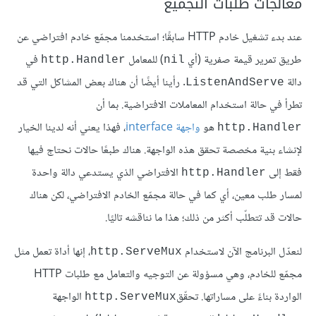
معالجات طلبات التجميع
عند بدء تشغيل خادم HTTP سابقًا؛ استخدمنا مجمّع خادم افتراضي عن
طريق تمرير قيمة صفرية (أي
) للمعامل
في
http.Handler
nil
دالة
. رأينا أيضًا أن هناك بعض المشاكل التي قد
ListenAndServe
تطرأ في حالة استخدام المعاملات الافتراضية. بما أن
هو
واجهة interface
، فهذا يعني أنه لدينا الخيار
http.Handler
لإنشاء بنية مخصصة تحقق هذه الواجهة. هناك طبعًا حالات نحتاج فيها
فقط إلى
الافتراضي الذي يستدعي دالة واحدة
http.Handler
لمسار طلب معين، أي كما في حالة مجمّع الخادم الافتراضي، لكن هناك
حالات قد تتطلّب أكثر من ذلك؛ هذا ما نناقشه تاليًا.
لنعدّل البرنامج الآن لاستخدام
، إنها أداة تعمل مثل
http.ServeMux
مجمّع للخادم، وهي مسؤولة عن التوجيه والتعامل مع طلبات HTTP
الواردة بناءً على مساراتها. تحقّق
الواجهة
http.ServeMux