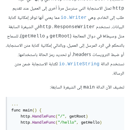
تمثل الاستجابة التي سترسل مرةً أخرى إلى العميل عند تقديم
http
طلب إلى الخادم، وهي
مما يعني أنها توفر إمكانية كتابة
io.Writer
البيانات. نستخدم
في الشيفرة السابقة
http.ResponseWriter
مثل وسيط
في دوال المعالجة (
و
)، للسماح
getHello
getRoot
w
بالتحكم في الرد المرسل إلى العميل، وبالتالي إمكانية كتابة متن الاستجابة،
أو ضبط الترويسات headers، أو تحديد رمز الحالة باستخدامها.
نستخدم الدالة
لكتابة الاستجابة ضمن متن
io.WriteString
الرسالة.
لنضيف الآن الدالة
إلى الشيفرة السابقة:
main
...
func main
()
{
    http
.
HandleFunc
(
"/"
,
 getRoot
)
    http
.
HandleFunc
(
"/hello"
,
 getHello
)