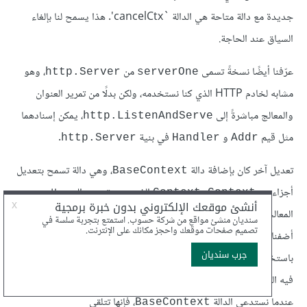
جديدة مع دالة متاحة هي الدالة `cancelCtx'. هذا يسمح لنا بإلغاء
السياق عند الحاجة.
عرّفنا أيضًا نسخةً تسمى
من
، وهو
http.Server
serverOne
مشابه لخادم HTTP الذي كنا نستخدمه، ولكن بدلًا من تمرير العنوان
والمعالج مباشرةً إلى
، يمكن إسنادهما
http.ListenAndServe
مثل قيم
و
في بنية
.
http.Server
Handler
Addr
تعديل آخر كان بإضافة دالة
، وهي دالة تسمح بتعديل
BaseContext
أجزاء من
الذي جرى تمريره إلى دوال
Context.Context
المعالجة عند استدعاء التابع
من
.
http.Request*
Context
أضفنا في الشيفرة السابقة عنوان الاستماع الخاص بالخادم إلى السياق
باستخدام المفتاح
، وهذا يعني أن العنوان الذي يستمع
serverAddr
فيه الخادم للطلبات الواردة مرتبط بمفتاح
في السياق.
serverAddr
عندما نستدعي الدالة
، فإنها تتلقى
BaseContext