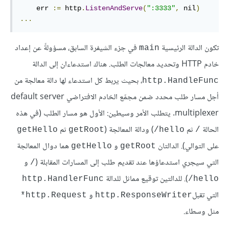
    err 
:=
 http
.
ListenAndServe
(
":3333"
,
 nil
)
...
تكون الدالة الرئيسية
في جزء الشيفرة السابق، مسؤولةً عن إعداد
main
خادم HTTP وتحديد معالجات الطلب. هناك استدعاءان إلى الدالة
، بحيث يربط كل استدعاء لها دالة معالجة من
http.HandleFunc
أجل مسار طلب محدد ضمن مجمّع الخادم الافتراضي default server
multiplexer. يتطلب الأمر وسيطين: الأول هو مسار الطلب (في هذه
الحالة
ثم
) ودالة المعالجة (
ثم
getHello
getRoot
hello/
/
على التوالي). الدالتان
و
هما دوال المعالجة
getHello
getRoot
التي سيجري استدعاؤها عند تقديم طلب إلى المسارات المقابلة (
و
/
). للدالتين توقيع مماثل للدالة
http.HandlerFunc
hello/
التي تقبل
و
http.Request*
http.ResponseWriter
مثل وسطاء.