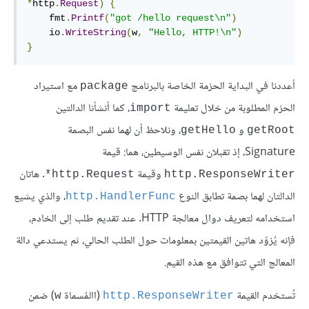
*
http
.
Request
)
{
    fmt
.
Printf
(
"got /hello request\n"
)
    io
.
WriteString
(
w
,
"Hello, HTTP!\n"
)
}
أعددنا في البداية الحزمة الخاصة بالبرنامج
مع استيراد
package
الحزم المطلوبة من خلال تعليمة
، كما أنشأنا الدالتين
import
و
، ونلاحظ أن لهما نفس البصمة
getHello
getRoot
Signature، إذ تقبلان نفس الوسيطين، هما: قيمة
وقيمة
. هاتان
http.Request*
http.ResponseWriter
الدالتان لهما بصمة تطابق النوع
، والذي يشيع
http.HandlerFunc
استخدامه لتعريف دوال معالجة HTTP. عند تقديم طلب إلى الخادم،
فإنه يُزوِّد هاتين القيمتين بمعلومات حول الطلب الحالي، ثم يستدعي دالة
المعالج التي تتوافق مع هذه القيم.
تُستخدم القيمة
(االمُسماة
) ضمن
w
http.ResponseWriter