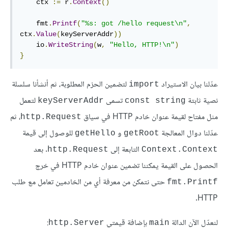
    ctx 
:=
 r
.
Context
()
    fmt
.
Printf
(
"%s: got /hello request\n"
,
ctx
.
Value
(
keyServerAddr
))
    io
.
WriteString
(
w
,
"Hello, HTTP!\n"
)
}
عدّلنا بيان الاستيراد
لتضمين الحزم المطلوبة، ثم أنشأنا سلسلة
import
نصية ثابتة
تسمى
لتعمل
keyServerAddr
const string
مثل مفتاح لقيمة عنوان خادم HTTP في سياق
، ثم
http.Request
عدّلنا دوال المعالجة
و
للوصول إلى قيمة
getHello
getRoot
التابعة إلى
. بعد
http.Request
Context.Context
الحصول على القيمة يمكننا تضمين عنوان خادم HTTP في خرج
حتى نتمكن من معرفة أي من الخادمين تعامل مع طلب
fmt.Printf
HTTP.
لنعدّل الآن الدالة
بإضافة قيمتي
:
http.Server
main