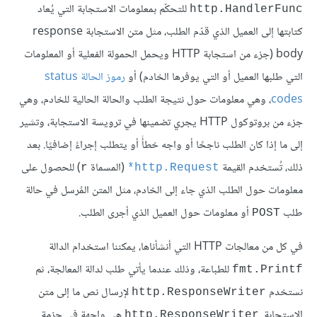
للتحكّم بمعلومات الاستجابة التي يُعاد
http.HandlerFunc
كتابتها إلى العميل الذي قدّم الطلب، مثل متن الاستجابة response
body (جزء من استجابة HTTP ويحمل الحمولة الفعلية أو المعلومات
التي طلبها العميل أو التي يوفرها الخادم) أو
رموز الحالة status
codes
، وهي معلومات حول نتيجة الطلب والحالة الحالية للخادم، وهي
جزء من بروتوكول HTTP يجري تضمينها في ترويسة الاستجابة، وتشير
إلى ما إذا كان الطلب ناجحًا أو واجه خطأً أو يتطلب إجراءً إضافيًا. بعد
ذلك، تُستخدم القيمة
(المسماة
) للحصول على
r
http.Request*
معلومات حول الطلب الذي جاء إلى الخادم، مثل المتن المُرسل في حالة
طلب
أو معلومات حول العميل الذي أجرى الطلب.
POST
في كل من معالجات HTTP التي أنشأناها، يمكننا استخدام الدالة
للطباعة، وذلك عندما يأتي طلب لدالة المعالجة، ثم
fmt.Printf
نستخدم
لإرسال نص ما إلى متن
http.ResponseWriter
الاستجابة.
هي واجهة في حزمة
http.ResponseWriter