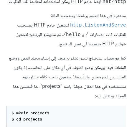
أيضًا خادم HTTP يمكن استخدامه لمعالجة تلك الطلبات.
net/http
سننشئ في هذا القسم برنامجًا يستخدم الدالة
لتشغيل خادم HTTP يستجيب
http.ListenAndServe
للطلبات ذات المسارات
و
، ثم سنوسّع البرنامج لتشغيل
hello/
/
خوادم HTTP متعددة في نفس البرنامج.
كما هو معتاد، سنحتاج لبدء إنشاء برامجنا إلى إنشاء مجلد للعمل ووضع
الملفات فيه، ويمكن وضع المجلد في أي مكان على الحاسب، إذ يكون
للعديد من المبرمجين عادةً مجلدٌ يضعون داخله كافة مشاريعهم.
سنستخدم في هذا المقال مجلدًا باسم "projects"، لذا فلننشئ هذا
المجلد وننتقل إليه:
$ mkdir projects

$ cd projects