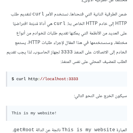
مختلف عن الطرفية الأولى).
ضمن الطرفية الثانية التي فتحناها، نستخدم الأمر
لتقديم طلب
curl
HTTP إلى خادم HTTP الخاص بنا.
هي أداة مُثبّتة افتراضيًا
curl
على العديد من الأنظمة التي يمكنها تقديم طلبات للخوادم من أنواع
مختلفة، وسنستخدمها في هذا المقال لإجراء طلبات HTTP. يستمع
الخادم إلى الاتصالات على المنفذ
لجهاز الحاسوب، لذا يجب تقديم
3333
الطلب للمضيف المحلي على نفس المنفذ:
$ curl http
:
//localhost:3333
سيكون الخرج على النحو التالي:
العبارة
ناتجة عن الدالة
،
getRoot
This is my website