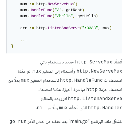
    mux 
:=
 http
.
NewServeMux
()
    mux
.
HandleFunc
(
"/"
,
 getRoot
)
    mux
.
HandleFunc
(
"/hello"
,
 getHello
)
    err 
:=
 http
.
ListenAndServe
(
":3333"
,
 mux
)
...
}
أنشأنا
جديد باستخدام باني
http.ServeMux
وأسندناه إلى المتغير
، ثم عدّلنا
mux
http.NewServeMux
استدعاءات
لاستخدام المتغير
بدلًا من
mux
http.HandleFunc
استدعاء حزمة
مباشرة. أخيرًا، عدّلنا استدعاء
http
لتزويده بالمعالج
http.ListenAndServe
الذي أنشأنه
بدلًا من
.
nil
mux
http.Handler
لنُشغّل ملف البرنامج "main.go" بعد حفظه من خلال الأمر
:
go run