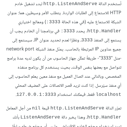
تُستخدم الدالة
لبدء تشغيل خادم
http.ListenAndServe
HTTP للاستماع إلى الطلبات الواردة. يتطلب الأمر وسيطين، هما: عنوان
الشبكة للاستماع عليه (في هذه الحالة
) ومعالج اختياري
3333:
. يحدد
في برنامجنا أن الخادم يجب أن
3333:
http.Handler
يستمع إلى المنفذ
، ونظرًا لعدم تحديد عنوان IP، سيستمع إلى
3333
جميع عناوين IP المرتبطة بالحاسب. يمثّل منفذ الشبكة network port
-مثل "3333"- طريقةً تمكّن جهاز الحاسوب من أن يكون لديه عدة برامج
تتواصل مع بعضها بنفس الوقت، بحيث يستخدم كل برنامج منفذه
المخصص، وبالتالي عند اتصال العميل مع منفذ معين يعلم الحاسوب إلى
أي منفذ سيُرسل. إذا كنت تريد قصر الاتصالات على المضيف المحلي
فقط، فيمكنك استخدام
.
‎127.0.0.1:3333
localhost
تمرّر الدالة
قيمة
من أجل المعامل
nil
http.ListenAndServe
، وهذا يخبر دالة
بأنك
ListenAndServe
http.Handler
تريد استخدام مجمّع الخادم الافتراضي وليس أي مجمّع ضبطه سابقًا.