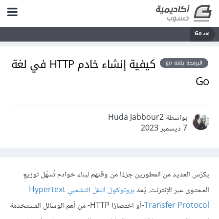
لغة Go
كيفية إنشاء خادم HTTP في لغة
البرمجة بلغة go
Go
بواسطة Huda Jabbour2
7 ديسمبر 2023
يكرّس العديد من المطورين جزءًا من وقتهم لبناء خوادم تُسهّل توزيع
المحتوى عبر الإنترنت. يُعد
بروتوكول النقل التشعبي Hypertext
Transfer Protocol
-أو اختصارًا HTTP- من أهم الوسائل المستخدمة