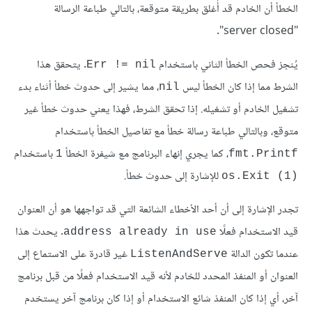
الخطأ أن الخادم قد أُغلق بطريقة متوقعة، بالتالي طباعة الرسالة
"server closed".
يُنجز فحص الخطأ الثاني باستخدام
. يتحقق هذا
Err != nil
الشرط مما إذا كان الخطأ ليس
، مما يشير إلى حدوث خطأ أثناء بدء
nil
تشغيل الخادم أو تشغيله. إذا تحقق الشرط، فهذا يعني حدوث خطأ غير
متوقع، وبالتالي طباعة رسالة خطأ مع تفاصيل الخطأ باستخدام
، كما يجري إنهاء البرنامج مع شيفرة الخطأ
باستخدام
1
fmt.Printf
للإشارة إلى حدوث خطأ.
(os.Exit (1
تجدر الإشارة إلى أن أحد الأخطاء الشائعة التي قد تواجهها هو أن العنوان
قيد الاستخدام فعلًا
. يحدث هذا
address already in use
عندما تكون الدالة
غير قادرة على الاستماع إلى
ListenAndServe
العنوان أو المنفذ المحدد للخادم لأنه قيد الاستخدام فعلًا من قبل برنامج
آخر، أي إذا كان المنفذ شائع الاستخدام أو إذا كان برنامج آخر يستخدم