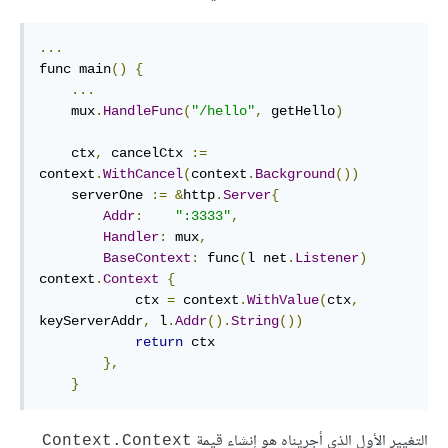
...
func main
()
{
...
    mux
.
HandleFunc
(
"/hello"
,
 getHello
)
    ctx
,
 cancelCtx 
:=
context
.
WithCancel
(
context
.
Background
())
    serverOne 
:=
&
http
.
Server
{
Addr
:
":3333"
,
Handler
:
 mux
,
BaseContext
:
 func
(
l net
.
Listener
)
context
.
Context
{
            ctx 
=
 context
.
WithValue
(
ctx
,
keyServerAddr
,
 l
.
Addr
().
String
())
return
 ctx

},
}
التغيير الأول الذي أجريناه هو إنشاء قيمة
Context.Context