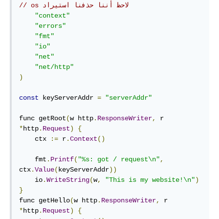
// os لاحظ أننا حذفنا استيراد 
"context"
"errors"
"fmt"
"io"
"net"
"net/http"
)
const
 keyServerAddr 
=
"serverAddr"
func getRoot
(
w http
.
ResponseWriter
,
 r 
*
http
.
Request
)
{
    ctx 
:=
 r
.
Context
()
    fmt
.
Printf
(
"%s: got / request\n"
,
ctx
.
Value
(
keyServerAddr
))
    io
.
WriteString
(
w
,
"This is my website!\n"
)
}
func getHello
(
w http
.
ResponseWriter
,
 r 
*
http
.
Request
)
{