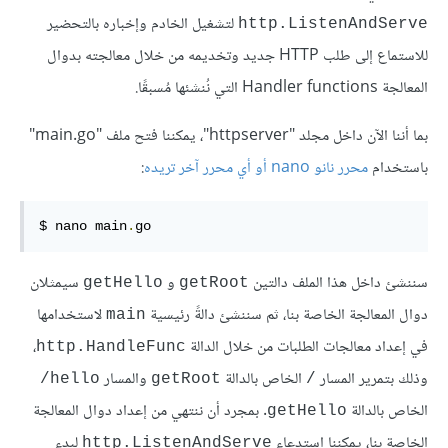
لتشغيل الخادم وإخباره بالتحضير
http.ListenAndServe
للاستماع إلى طلب HTTP جديد وتخديمه من خلال معالجته بدوال
المعالجة Handler functions التي نُنشئها مُسبقًا.
بما أننا الآن داخل مجلد "httpserver"، يمكننا فتح ملف "main.go"
باستخدام
محرر نانو nano أو أي محرر آخر تريده
:
$ nano main
.
go
سننشئ داخل هذا الملف دالتين
و
سيمثلان
getHello
getRoot
دوال المعالجة الخاصة بنا، ثم سننشئ دالةً رئيسية
لاستخدامها
main
في إعداد معالجات الطلبات من خلال الدالة
،
http.HandleFunc
وذلك بتمرير المسار
الخاص بالدالة
والمسار
hello/
getRoot
/
الخاص بالدالة
. بمجرد أن ننتهي من إعداد دوال المعالجة
getHello
الخاصة بنا، يمكننا استدعاء
لبدء
http.ListenAndServe