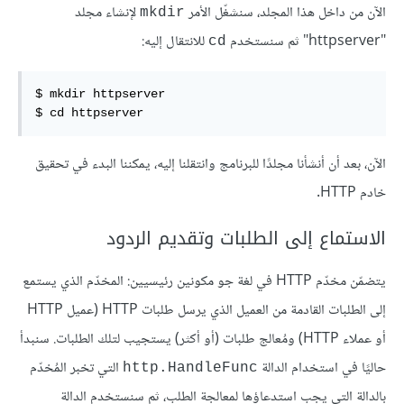
الآن من داخل هذا المجلد، سنشغّل الأمر
لإنشاء مجلد
mkdir
"httpserver" ثم سنستخدم
للانتقال إليه:
cd
$ mkdir httpserver

$ cd httpserver
الآن، بعد أن أنشأنا مجلدًا للبرنامج وانتقلنا إليه، يمكننا البدء في تحقيق
خادم HTTP.
الاستماع إلى الطلبات وتقديم الردود
يتضمّن مخدّم HTTP في لغة جو مكونين رئيسيين: المخدّم الذي يستمع
إلى الطلبات القادمة من العميل الذي يرسل طلبات HTTP (عميل HTTP
أو عملاء HTTP) ومُعالج طلبات (أو أكثر) يستجيب لتلك الطلبات. سنبدأ
حاليًا في استخدام الدالة
التي تخبر المُخدّم
http.HandleFunc
بالدالة التي يجب استدعاؤها لمعالجة الطلب، ثم سنستخدم الدالة