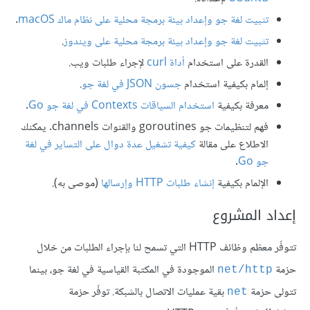
تثبيت لغة جو وإعداد بيئة برمجة محلية على نظام ماك macOS
.
تثبيت لغة جو وإعداد بيئة برمجة محلية على ويندوز
.
القدرة على استخدام
أداة curl
لإجراء طلبات ويب.
إلمام بكيفية استخدام
جسون JSON في لغة جو
.
معرفة بكيفية
استخدام السياقات Contexts في لغة جو Go
.
فهم لتنظيمات جو goroutines والقنوات channels. يمكنك
الاطلاع على مقالة
كيفية تشغيل عدة دوال على التساير في لغة
جو Go
.
الإلمام بكيفية
إنشاء طلبات HTTP وإرسالها
(موصى به).
إعداد المشروع
تتوفّر معظم وظائف HTTP التي تسمح لنا بإجراء الطلبات من خلال
حزمة
الموجودة في المكتبة القياسية في لغة جو، بينما
net/http
تتولى حزمة
بقية عمليات الاتصال بالشبكة. توفّر حزمة
net