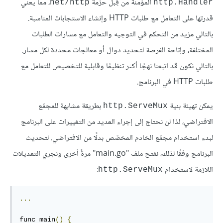
المؤمنة من قِبل حزمة
، مما يعني
net/http
http.Handler
قدرتها على التعامل مع طلبات HTTP وإنشاء الاستجابات المناسبة.
بالتالي مزيد من التحكم في التوجيه والتعامل مع مسارات الطلبات
المختلفة، وإتاحة الفرصة لتحديد دوال أو معالجات محددة لكل مسار.
بالتالي نكون قد اتبعنا نهجًا أكثر تنظيمًا وقابلية للتخصيص للتعامل مع
طلبات HTTP في البرنامج.
يمكن تهيئة بنية
بطريقة مشابهة للمجمّع
http.ServeMux
الافتراضي، لذا لن نحتاج إلى إجراء العديد من التغييرات على البرنامج
لبدء استخدام مجمّع الخادم المخصّص بدلًا من الافتراضي. لتحديث
البرنامج وفقًا لذلك، نفتح ملف "main.go" مرةً أخرى ونجري التعديلات
اللازمة لاستخدام
:
http.ServeMux
...
func main
()
{