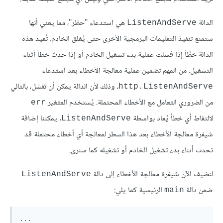
الدالة
هي استدعاء "حظر"، مما يعني أنها
ListenAndServe
ستمنع تنفيذ التعليمات البرمجية الأخرى حتى يُغلق الخادم. تُعيد هذه
الدالة خطًأ إذا فشلت عملية بدء تشغيل الخادم أو إذا حدث خطأ أثناء
التشغيل. من المهم تضمين عملية معالجة الأخطاء بعد استدعاء
، وذلك لأن الدالة يمكن أن تفشل، بالتالي
http.ListenAndServe
من الضروري التعامل مع الأخطاء المحتملة. يُستخدم المتغير
err
لالتقاط أي خطأ يُعاد بواسطة
. يمكننا إضافة
ListenAndServe
شيفرة معالجة الأخطاء بعد هذا السطر لمعالجة أي أخطاء محتملة قد
تحدث أثناء بدء تشغيل الخادم أو تشغيله كما سنرى.
لنضيف الآن شيفرة معالجة الأخطاء إلى دالة
ListenAndServe
ضمن دالة
الرئيسية كما يلي:
main
...