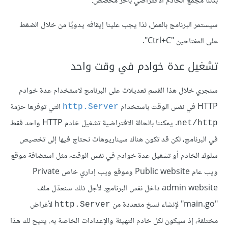
بدلنا مجمّع الخادم الافتراضي بآخر مخصص.
سيستمر البرنامج بالعمل، لذا يجب علينا إيقافه يدويًا من خلال الضغط
على المفتاحين "Ctrl+C".
تشغيل عدة خوادم في وقت واحد
سنجري خلال هذا القسم تعديلات على البرنامج لاستخدام عدة خوادم
HTTP في نفس الوقت باستخدام
التي توفرها حزمة
http.Server
. يمكننا بالحالة الافتراضية تشغيل خادم HTTP واحد فقط
net/http
في البرنامج، لكن قد تكون هناك سيناريوهات نحتاج فيها إلى تخصيص
سلوك الخادم أو تشغيل عدة خوادم في نفس الوقت، مثل استضافة موقع
ويب عام Public website وموقع ويب إداري خاص Private
admin website داخل نفس البرنامج. لأجل ذلك سنعدّل ملف
"main.go" لإنشاء نسخ متعددة من
لأغراض
http.Server
مختلفة، إذ سيكون لكل خادم التهيئة والإعدادات الخاصة به. يتيح لك هذا