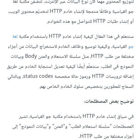
لتوزيع المحتوى مهما كان نوع البيانات عبر الإنترنت. تتضمّن مكتبة لغة
جو القياسية وظائفًا مدمجة لإنشاء خادم HTTP لتخديّم محتوى الويب،
أو إنشاء طلبات HTTP للتواصل مع هذه الخوادم.
سنتعلم في هذا المقال كيفية إنشاء خادم HTTP باستخدام مكتبة
لغة
جو
القياسية، وكيفية توسيع وظائف الخادم لاستخراج البيانات من أجزاء
مختلفة من طلب HTTP، مثل سلسلة الاستعلام والمتن Body وبيانات
النموذج في الطلب. سنتعلّم أيضًا كيفية تعديل استجابة الخادم عن طريق
إضافة ترويسات HTTP ورموز حالة مخصصة status codes، وبالتالي
السماح للمطورين بتخصيص سلوك الخادم الخاص بهم.
توضيح بعض المصطلحات:
في سياق إنشاء خادم HTTP باستخدام مكتبة جو القياسية، تشير
المصطلحات "سلسلة استعلام الطلب" و"المتن" و"بيانات النموذج" إلى
أجزاء مختلفة من طلب HTTP.