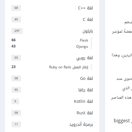
لغة C++‎
68
لغة C
45
يتضمن أضخم
بايثون
فضةً لمؤشر
297
66
Flask
43
Django
انيتين، وهذا
لغة روبي
50
23
إطار العمل Ruby on Rails
لغة Go
نصر ضمن أي محتوى عند
58
 الذي
لغة جافا
95
ديو لكن يُحتمل أن تُضمن هذه العناصر
لغة Kotlin
5
لغة Rust
58
ملاحظة: ترجمنا المصطلح Largest Contentful Paint إلى "أضخم محتوى مرئي" واستخدمنا تعبير الضخامة لسببين، الاول هو قولهم largest وليس biggest
برمجة أندرويد
11