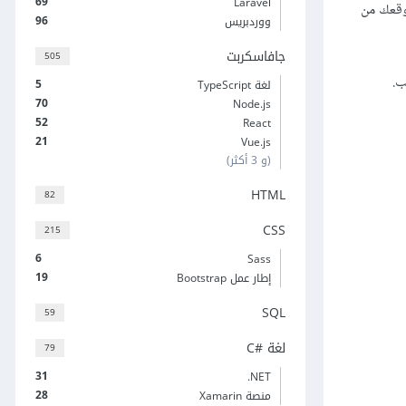
69
Laravel
وقعك من
96
ووردبريس
جافاسكربت
505
ب.
5
لغة TypeScript
70
Node.js
52
React
21
Vue.js
(و 3 أكثر)
HTML
82
CSS
215
6
Sass
19
إطار عمل Bootstrap
SQL
59
لغة C#‎
79
31
‎.NET
28
منصة Xamarin