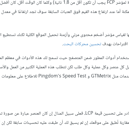
إن القيمة المثالية لمؤشر أضخم محتوى مرئي أقل من 2.5 ثانية (أما بالنسبة لمؤشر FCP يجب أن تكون أقل من 1.8 ثانية) وكلما كان الو
لتوفر للزوار أفضل تجربة ممكنة أما عند ارتفاع هذه القيم فوق العتبات السابقة سوف تجد ارتفاعًا في معد
التي يمكن استخدامها لقياس مؤشر أضخم محتوى مرئي وأزمنة تحميل الموقع الكلية لكنك تستطيع
 اقتراحات بهدف
تحسين محركات البحث
.
باستخدام أدوات المطور ضمن المتصفح حيث تسمح لك هذه الأدوات في معظم ال
 كل عنصر وكل عملية وكل طلب لكن تتطلب هذه العملية الكثير من العمل والأس
استخدام أدوات طرف ثالث كالتي ذكرتها سابقًا. تستطيع أيضًا استخدام خدمات مثل GTMetrix و eed Test
إن كنت تستطيع العثور على أضخم عنصر ضمن الصفحة، فهذا يعني أنك قادر على تحسين قيمة LCP، فعلى سبيل المثال إن كان العنصر عبارة
لتقليل حجمها وتحسين قيمة مؤشر LCP، لكن هذه المقاربة تُطبق على موقعك إن لم يسبق لك أن طبقت عليه تحسينات سابقة ل