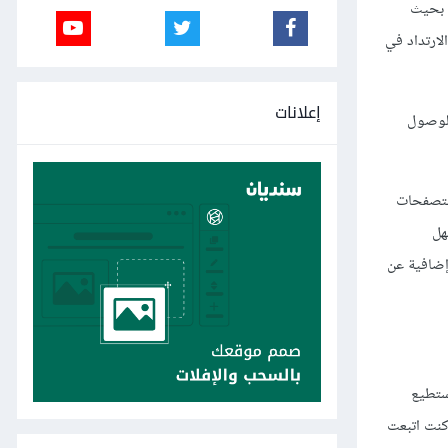
قت أقل، كان أفضل بحيث
ل الارتداد في
إعلانات
 الوصول
متصفحات
هل
Pingdom's Sp للاطلاع على معلومات إضافية عن
 عن صورة تستطيع
كن إن كنت اتبعت