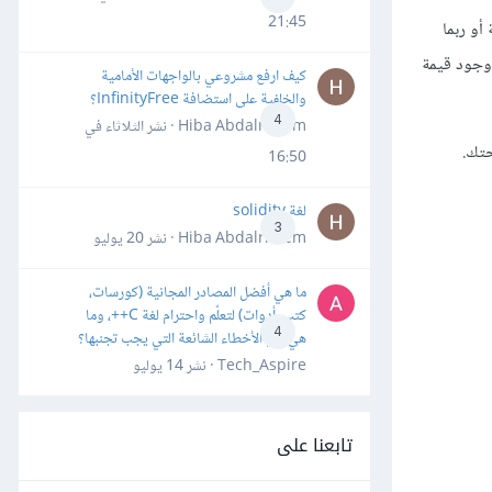
21:45
أو ربما
 وجود قيمة
كيف ارفع مشروعي بالواجهات الأمامية
والخلفية على استضافة InfinityFree؟
4
Hiba Abdalrheem · نشر
الثلاثاء في
16:50
لغة solidity
3
Hiba Abdalrheem · نشر
20 يوليو
ما هي أفضل المصادر المجانية (كورسات،
كتب، أدوات) لتعلّم واحترام لغة C++، وما
4
هي أهم الأخطاء الشائعة التي يجب تجنبها؟
Tech_Aspire · نشر
14 يوليو
تابعنا على