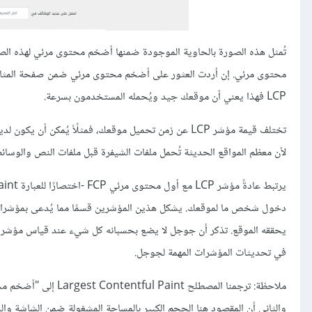
محتوى مرئي. إن أردت العثور على أضخم محتوى مرئي ضمن صفحة المثال ا
LCP فهذا يعني أن موقعك جيد ويُحمله المستخدمون بسرعة.
تختلف قيمة مؤشر LCP عن زمن تحميل موقعك، فمثلًأ يُم
لأن معظم المواقع الحديثة تُحمل ملفات الشيفرة قبل ملفات النص والوسائط
دخول شخص ما لموقعك. يشكل هذين المؤشرين قسمًا مما يُدعى بمؤشرات الو
في تحديثات المؤشرات المهمة لجوجل.
والثاني أن المقصود هنا الحجم الكبير بالمساحة المشغولة ضمن الشاشة وال