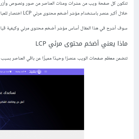
تتكون كل صفحة ويب من عشرات ومئات العناصر من صور ونصوص وأزرار 
خلال أكبر عنصر باستخدام مؤشر أضخم محتوى مرئي LCP اختصار للعبارة Largest Contentful Paint.
سوف أشرح في هذا المقال أساس مؤشر أضخم محتوى مرئي وكيفية قياس هذا
ماذا يعني أضخم محتوى مرئي LCP
تتضمن معظم صفحات الويب عنصرًا وحيدًا مميزًا عن باقي العناصر بسبب حج