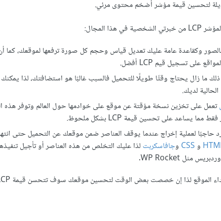
ديلة لتحسين قيمة مؤشر أضخم محتوى مرئي.
 المجال:
ي معظم الحالات تتعلق قيمة LCP بالصور وكقاعدة عامة عليك تعديل قياس وحجم كل صورة ترفعها لموقعك، ك
 ما زال يحتاج وقتًا طويلًا للتحميل فالسبب غالبًا هو استضافتك، لذا يمكنك
لحالية لديك.
تعمل على تخزين نسخة مؤقتة عن موقع على خوادمها حول العالم وتوفر هذه الم
ساعد على تحسين قيمة LCP بشكل ملحوظ.
د حاجبًا لعملية إخراج عندما يوقف العناصر ضمن موقعك عن التحميل حتى انتهاء
HTM
و
CSS
و
جافاسكربت
لذا عليك التخلص من هذه العناصر أو تأجيل تنفيذها
مثل WP Rocket.