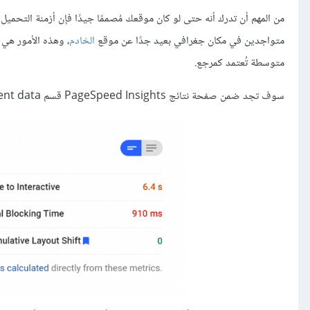
من المهم أن تدرك أنه حتى لو كان موقعك مُصممًا جيدًا فإن أزمنة التحم
متواجدين في مكان جغرافي بعيد جدًا عن موقع
الخادم
، وهذه الأمور هي 
متوسطة تُعتمد كمرجع.
سوف تجد ضمن صفحة نتائج PageSpeed Insights قسم Experiment data وهنا يوفر لك جوجل نتائج دقيقة للاختبار الذي أجراه للتو على صفحتك.