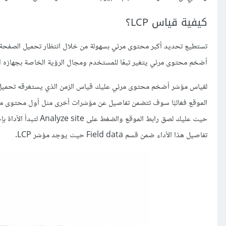
كيفية قياس LCP؟
تستطيع تحديد أكبر محتوى مرئي بسهولة من خلال انتظار تحميل الصفحة ال
أضخم محتوى مرئي يتغير تبعًا للمستخدم ومجال الرؤية الخاصة بجهازه 
لقياس مؤشر أضخم محتوى مرئي عليك قياس الزمن الذي يستغرقه تحميل 
الموقع فغالبًا سوف تتضمن تفاصيل عن مؤشرات أخرى مثل أول محتوى مرئي FCP وأضخم محتوى مرئي LCP. تستطيع ا
حيث عليك لصق رابط الم
تفاصيل هذا الأداء ضمن قسم Field data حيث يوجد مؤشر LCP.