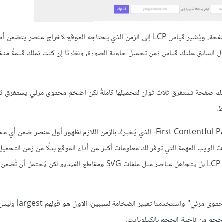
تُمثل هذه الصورة بالحاوية الموجودة ضمنها أضخم محتوى مرئي لهذه الصفحة، ويُشير قياس LCP إلى الزمن الذي يحتاجه الموقع لإخراج عنصر 
لسابق عليك قياس زمن تحميل حاوية الصورة، ونظريًا إن كنت تملك قيمةً منخ
كن أن يكون لديك صفحة تستغرق ثلاث ثوان لتحميلها كاملةً لكن أضخم محتوى مرئي يستغرق ث
.
يرتبط عادةً مؤشر LCP مع أول محتوى مرئي FCP -اختصارًا للعبارة First Contentful Paint- الذي يُخبرك بالزمن اللازم لظهور أول ع
يب المهمة التي توفر لك معلومات أكثر عن أداء الموقع بدلًا من زمن التحميل
يحققه الموقع. تذكر أن جوجل لا يضع بحسبانه كل شيء عند قياس مؤشر LCP بل يتجاهل عناصر مثل ملفات SVG ومقاطع الفي
حجم من ناحية الحجم بالكيلوبايت.