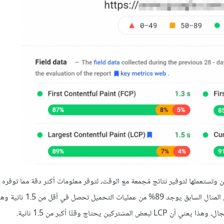
 من مجموعة مستخدمين وتستعملها لتوفير نتائج مُجمعة مع الوقت، لتوفر معلومات أكثر دقة مما توفر
الاختبار الوحيد لموقعك. سوف يظهر لك أيضًا نسبة مئوية لكل مؤشر، ففي المث