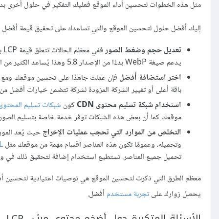
مثل هذه الخطوات لتحسين أداء الموقع فعليك التفكير في حلول أخرى ب
إليك أفضل حلول لتحسين الموقع والتي تساعدك على تحقيق قيمة أفضل لمؤشر LCP من خبرتي الشخصية في هذا
تعديل حجم وضغط الصور
فف
يدعم صيغة WebP بدءًا من الإصدار 5.8 وهذا يُساعد الكثير من المواقع على تسجيل قيم LCP أفضل.
اختر استضافة أفضل
فإن عملت جاهدًا على تحسين موقعك ومع ذلك
باقة أعلى أو تغيير الشركة المزودة لشركة تتضمن خيارات أفضل من ا
استخدام شبكة تسليم محتوى CDN
كون
شبكات تسليم المحتوى
موقعك كما أن بعض هذه الشبكات توفر خدمة خاصة بتسليم الصور فقط مما ي
التخلص من الموارد التي تحجب عمليات الإخراج
حيث يُعد المور
وتحميله، وعمومًا تكون هذه العناصر أقسام مهمة من موقعك مثل
L
تحميل جميع العناصر. تستطيع استخدام إضافة لتحقيق ذلك في ووردبريس 
يحصل زوارك على
تجربة مستخدم
أفضل.
الأسئلة المتكررة حول أضخم محتوى مرئي LCP