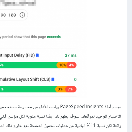
تجمع أداة PageSpeed Insights بيانات الأداء
رائعة لكن نسبة 11% الباقية من عمليات تحميل الصفحة تقع خارج ذلك المجال، وهذا يعني أن LCP لبعض المشتركين يحتاج وقتًا أكبر من 1.5 ثانية.