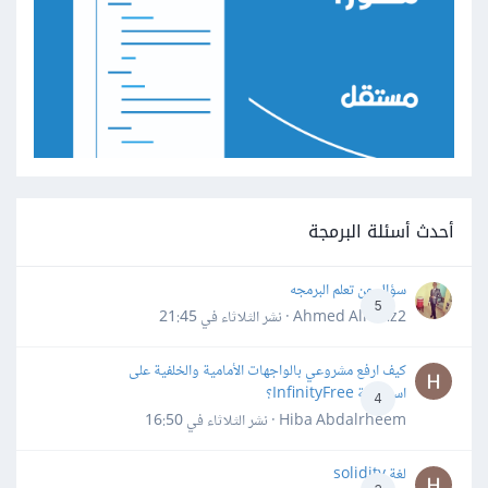
أحدث أسئلة البرمجة
سؤال عن تعلم البرمجه
5
Ahmed Alhafiz2 · نشر
الثلاثاء في 21:45
كيف ارفع مشروعي بالواجهات الأمامية والخلفية على
استضافة InfinityFree؟
4
Hiba Abdalrheem · نشر
الثلاثاء في 16:50
لغة solidity