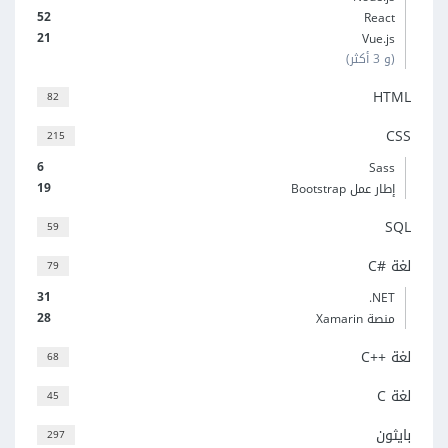
52
React
21
Vue.js
(و 3 أكثر)
HTML
82
CSS
215
6
Sass
19
إطار عمل Bootstrap
SQL
59
لغة C#‎
79
31
‎.NET
28
منصة Xamarin
لغة C++‎
68
لغة C
45
بايثون
297