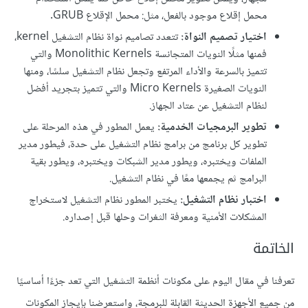
محمل إقلاع موجود بالفعل، مثل: محمل الإقلاع GRUB.
اختيار تصميم النواة:
تتعدد تصاميم نواة نظام التشغيل kernel،
فمنها مثلًا النويات المتجانسة Monolithic Kernels والتي
تتميز بالسرعة والأداء المرتفع وتجعل نظام التشغيل سلسًا، ومنها
النويات الصغيرة Micro Kernels والتي تتميز بتجريد أفضل
لنظام التشغيل عن عتاد الجهاز.
تطوير البرمجيات الخدمية:
يعمل المطور في هذه المرحلة على
تطوير كل برنامج من برامج نظام التشغيل على حدة، فيطور مدير
الملفات ويختبره، ويطور مدير الشبكات ويختبره، ويطور بقية
البرامج ثم يجمعها معًا في نظام التشغيل.
اختبار نظام التشغيل:
يختبر المطور نظام التشغيل لاستخراج
المشكلات الأمنية ومعرفة الثغرات وحلها قبل إصداره.
الخاتمة
تعرفنا في مقال اليوم على مكونات أنظمة التشغيل التي تعد جزءًا أساسيًا
من جميع الأجهزة الحديثة القابلة للبرمجة، واستعرضنا بإيجاز المكونات