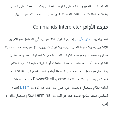
المناسبة للبرنامج وبياناته على القرص الصلب، وكذلك يعمل على فصل
وتنظيم الملفات والبيانات المُخزَّنة فيها حتى لا يحدث تداخل بينها.
مترجم الأوامر Commands Interpreter
تعد واجهة
سطر الأوامر
إحدى الطرق الكلاسيكية في التعامل مع الأجهزة
الإلكترونية ولا سيما الحواسيب، ولا تزال ضرورية لكل مبرمج حتى عصرنا
هذا، ويسمح مترجم سطرالأوامر للمستخدم بكتابة أوامر متنوعة، مثل:
إنشاء ملف أو نسخ ملف أو حذف ملفات أو قراءة معلومات عن النظام
وغيرها، ثم يعمل المترجم على ترجمة أوامر المستخدم إلى لغة الآلة ثم
تنفيذها، ويشتهر كل من cmd.exe و PowerShell بين مترجمات
أوامر نظام تشغيل ويندوز، في حين يبرز مترجم الأوامر
Bash
لنظام
لينكس، بينما يذيع صيت مترجم الأوامر Terminal لنظام تشغيل ماك أو
إس.