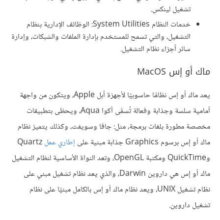
تشغيل لينكس.
خدمات النظام System Utilities: الوظائف الإدارية بنظام
التشغيل، والتي تسمح للمستخدم بإدارة الملفات والشبكات، وإدارة
سائر أجزاء نظام التشغيل.
ماك أو إس MacOS
يعد ماك أو إس نظامًا حاسوبيًا لأجهزة أبل Apple، ويتكون من واجهة
أمامية سلسة وجذابة وفعالة تُسمَّى أكوا Aqua، ويحظى بتطبيقات
مخصصة مطورة بلغات برمجة، مثل: جافا وسويفت، وكذلك يتميز نظام
ماك أو إس برسوم Graphics جذابة مبنية على
إطاري عمل
Quartz
وQuickTime ومكتبة OpenGL، وتعد النواة الأساسية لنظام التشغيل
ماك أو إس هي داروين Darwin، والذي يعد نظام تشغيل مبني على
نظام تشغيل UNIX، ويعد نظام ماك أو إس بالكامل مبنيًا على نظام
تشغيل داروين.