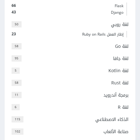
66
Flask
43
Django
لغة روبي
50
23
إطار العمل Ruby on Rails
لغة Go
58
لغة جافا
95
لغة Kotlin
5
لغة Rust
58
برمجة أندرويد
11
لغة R
6
الذكاء الاصطناعي
115
صناعة الألعاب
102