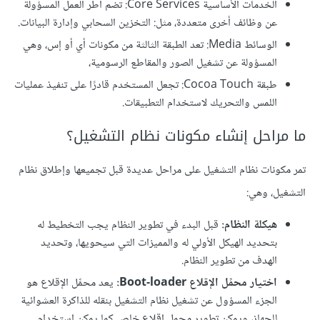
الخدمات الأساسية Core Services: تضم أطر العمل المسؤولة
عن وظائف أخرى متعددة، مثل: التخزين السحابي وإدارة البيانات.
الوسائط Media: تعد الطبقة الثالثة من مكونات أي أو إس، وهي
المسؤولة عن تشغيل الصور والمقاطع الرسومية،
طبقة Cocoa Touch: تجعل المستخدم قادرًا على تنفيذ عمليات
اللمس والتحريك لاستخدام التطبيقات.
ما مراحل إنشاء مكونات نظام التشغيل؟
تمر مكونات نظام التشغيل على مراحل عديدة قبل تجميعها وإطلاق نظام
التشغيل، وهي:
هيكلة النظام:
قبل البدء في تطوير النظام يجب التخطيط له
بتحديد الهيكل الأولي له والمميزات التي سيحويها، وتحديد
الهدف من تطوير النظام.
اختيار محمِّل الإقلاع Boot-loader:
يعد محمِّل الإقلاع هو
الجزء المسؤول عن تشغيل نظام التشغيل بنقله للذاكرة العشوائية
للجهاز، ويمكن تطوير محمل إقلاع خاص كما يمكن استخدام