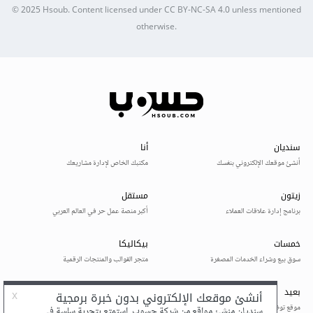
© 2025
Hsoub
.
Content licensed under
CC BY-NC-SA 4.0
unless mentioned
otherwise.