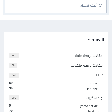
أضف تعليق
التصنيفات
مقالات برمجة عامة
260
مقالات برمجة متقدمة
58
PHP
240
69
Laravel
96
ووردبريس
جافاسكربت
505
5
لغة TypeScript
70
Node.js