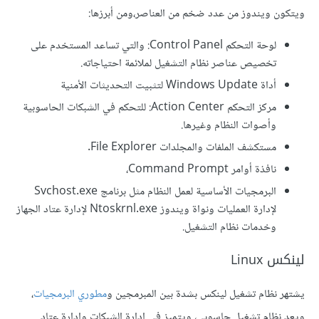
ويتكون ويندوز من عدد ضخم من العناصر،ومن أبرزها:
لوحة التحكم Control Panel: والتي تساعد المستخدم على
تخصيص عناصر نظام التشغيل لملائمة احتياجاته.
أداة Windows Update لتثبيت التحديثات الأمنية
مركز التحكم Action Center
:
للتحكم في الشبكات الحاسوبية
وأصوات النظام وغيرها.
مستكشف الملفات والمجلدات File Explorer.
نافذة أوامر Command Prompt،
البرمجيات الأساسية لعمل النظام مثل برنامج Svchost.exe
لإدارة العمليات ونواة ويندوز Ntoskrnl.exe لإدارة عتاد الجهاز
وخدمات نظام التشغيل.
لينكس Linux
يشتهر نظام تشغيل لينكس بشدة بين المبرمجين و
مطوري البرمجيات
،
ويعد نظام تشغيل حاسوبي، ويتميز في إدارة الشبكات وإدارة عتاد