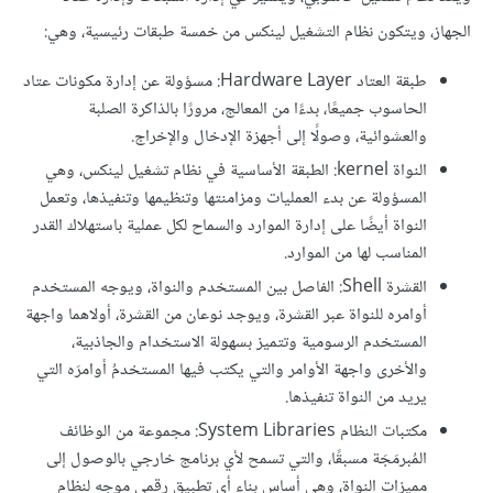
الجهاز، ويتكون نظام التشغيل لينكس من خمسة طبقات رئيسية، وهي:
طبقة العتاد Hardware Layer: مسؤولة عن إدارة مكونات عتاد
الحاسوب جميعًا، بدءًا من المعالج، مرورًا بالذاكرة الصلبة
والعشوائية، وصولًا إلى أجهزة الإدخال والإخراج.
النواة kernel: الطبقة الأساسية في نظام تشغيل لينكس، وهي
المسؤولة عن بدء العمليات ومزامنتها وتنظيمها وتنفيذها، وتعمل
النواة أيضًا على إدارة الموارد والسماح لكل عملية باستهلاك القدر
المناسب لها من الموارد.
القشرة Shell: الفاصل بين المستخدم والنواة، ويوجه المستخدم
أوامره للنواة عبر القشرة، ويوجد نوعان من القشرة، أولاهما واجهة
المستخدم الرسومية وتتميز بسهولة الاستخدام والجاذبية،
والأخرى واجهة الأوامر والتي يكتب فيها المستخدمُ أوامرَه التي
يريد من النواة تنفيذها.
مكتبات النظام System Libraries: مجموعة من الوظائف
المُبرمَجَة مسبقًا، والتي تسمح لأي برنامج خارجي بالوصول إلى
مميزات النواة، وهي أساس بناء أي تطبيق رقمي موجه لنظام