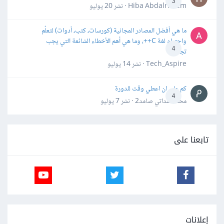
3
Hiba Abdalrheem · نشر
20 يوليو
ما هي أفضل المصادر المجانية (كورسات، كتب، أدوات) لتعلّم
واحترام لغة C++، وما هي أهم الأخطاء الشائعة التي يجب
4
تجنبها؟
Tech_Aspire · نشر
14 يوليو
كم علي ان اعطي وقت للدورة
4
محمد سداتي صامد2 · نشر
7 يوليو
تابعنا على
إعلانات