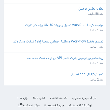
تطوير تطبيق توصيل
منذ 58 دقيقة
مراجعة كود Vue/React تعديل واجهات UI/UX وإصلاح ثغرات
منذ 1 ساعة
تصميم وتنفيذ Workflow ومراقبة احترافي لمنصة إدارة شبكات وميكروتك 
مبنية على Laravel/Radius
منذ 1 ساعة
ربط متجر ووكومرس بشركة شحن API مع لوحة تحكم مخصصة
منذ 1 ساعة
تحويل go إلى aar تطبيق
منذ 2 ساعة
عن أكاديمية حسوب
الأسئلة الشائعة
اكتب معنا
درّب معنا
إرشادات الاستخدام
بيان الخصوصية
مركز المساعدة