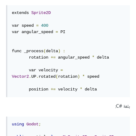
extends 
Sprite2D
var speed 
=
400
var angular_speed 
=
 PI

func _process
(
delta
)
:
       rotation 
+=
 angular_speed 
*
 delta

       var velocity 
=
Vector2
.
UP
.
rotated
(
rotation
)
*
 speed

       position 
+=
 velocity 
*
 delta
بلغة C#‎:
using
Godot
;