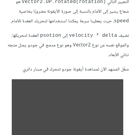
التعبير التالي
هو
Vector2.UP.rotated(rotation)‎
شعاع يشير إلى الأمام بالنسبة إلى صورة الأيقونة مضروبًا بخاصية
، حيث يعطينا سرعة يمكننا استخدامها لتحريك العقدة للأمام.
speed
نضيف
إلى
العقدة لتحريكها.
psotion
velocity * delta
والموقع نفسه من نوع Vector2 وهو نوع مدمج في جودو يمثل متجه
ثنائي الأبعاد.
شغّل المشهد الآن لمشاهدة أيقونة جودو تتحرك في مسار دائري.