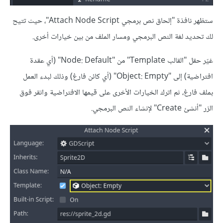
ستظهر نافذة "إلحاق نص برمجي Attach Node Script"، حيث تتيح
لك تحديد لغة النص البرمجي ومسار الملف من بين خيارات أخرى.
غيّر حقل "القالب Template" من "Node: Default" (أي عقدة
افتراضية) إلى "Object: Empty" (أي كائن فارغ) وذلك لبدء العمل
بملف فارغ، ثم اترك الخيارات الأخرى على قيمها الافتراضية وانقر فوق
الزر "أنشئ Create" لإنشاء النص البرمجي.