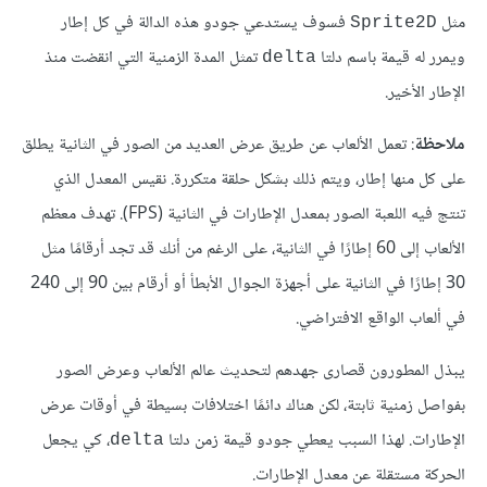
مثل
فسوف يستدعي جودو هذه الدالة في كل إطار
Sprite2D
ويمرر له قيمة باسم دلتا
تمثل المدة الزمنية التي انقضت منذ
delta
الإطار الأخير.
ملاحظة
: تعمل الألعاب عن طريق عرض العديد من الصور في الثانية يطلق
على كل منها إطار، ويتم ذلك بشكل حلقة متكررة. نقيس المعدل الذي
تنتج فيه اللعبة الصور بمعدل الإطارات في الثانية (FPS). تهدف معظم
الألعاب إلى 60 إطارًا في الثانية، على الرغم من أنك قد تجد أرقامًا مثل
30 إطارًا في الثانية على أجهزة الجوال الأبطأ أو أرقام بين 90 إلى 240
في ألعاب الواقع الافتراضي.
يبذل المطورون قصارى جهدهم لتحديث عالم الألعاب وعرض الصور
بفواصل زمنية ثابتة، لكن هناك دائمًا اختلافات بسيطة في أوقات عرض
الإطارات. لهذا السبب يعطي جودو قيمة زمن دلتا
، كي يجعل
delta
الحركة مستقلة عن معدل الإطارات.