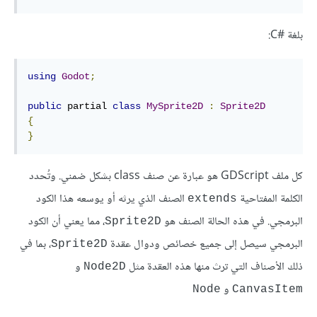
بلغة C#‎:
using
Godot
;
public
 partial 
class
MySprite2D
:
Sprite2D
{
}
كل ملف GDScript هو عبارة عن صنف class بشكل ضمني. وتُحدد
الكلمة المفتاحية
الصنف الذي يرثه أو يوسعه هذا الكود
extends
البرمجي. في هذه الحالة الصنف هو
، مما يعني أن الكود
Sprite2D
البرمجي سيصل إلى جميع خصائص ودوال عقدة
، بما في
Sprite2D
ذلك الأصناف التي ترث منها هذه العقدة مثل
و
Node2D
و
Node
CanvasItem