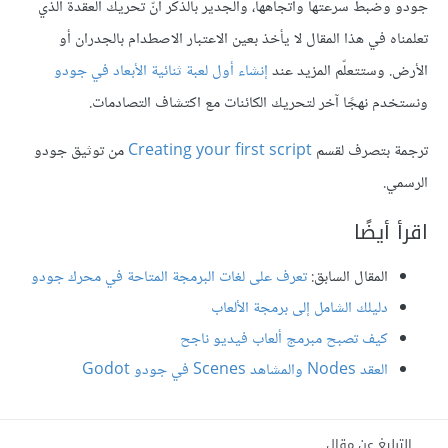
جودو وضبط سرعتها واتجاهها، والجدير بالذكر أنّ تحريك العقدة الذي
تعلمناه في هذا المقال لا يأخذ بعين الاعتبار الاصطدام بالجدران أو
الأرض. وستتعلّم المزيد عند
إنشاء أول لعبة ثنائية الأبعاد في جودو
ونستخدم نهجًا آخر لتحريك الكائنات مع اكتشاف التصادمات.
ترجمة بتصرف لقسم
Creating your first script
من توثيق جودو
الرسمي.
اقرأ أيضًا
المقال السابق:
تعرف على لغات البرمجة المتاحة في محرك جودو
دليلك الشامل إلى برمجة الألعاب
كيف تصبح مبرمج ألعاب فيديو ناجح
العقد Nodes والمشاهد Scenes في جودو Godot
التبليغ عن مقال