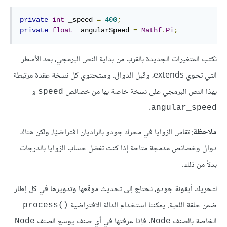
private
int
 _speed 
=
400
;
private
float
 _angularSpeed 
=
Mathf
.
Pi
;
نكتب المتغيرات الجديدة بالقرب من بداية النص البرمجي، بعد الأسطر
التي تحوي extends، وقبل الدوال. وستحتوي كل نسخة عقدة مرتبطة
بهذا النص البرمجي على نسخة خاصة بها من خصائص
و
speed
.
angular_speed
ملاحظة
: تقاس الزوايا في محرك جودو بالراديان افتراضيًا، ولكن هناك
دوال وخصائص مدمجة متاحة إذا كنت تفضل حساب الزوايا بالدرجات
بدلاً من ذلك.
لتحريك أيقونة جودو، نحتاج إلى تحديث موقعها وتدويرها في كل إطار
ضمن حلقة اللعبة. يمكننا استخدام الدالة الافتراضية
‎_process()‎
الخاصة بالصنف
. فإذا عرفتها في أي صنف يوسع الصنف
Node
Node