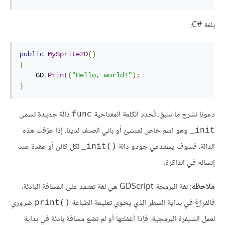
بلغة C#‎:
public
MySprite2D
()
{
    GD
.
Print
(
"Hello, world!"
);
}
دعونا نشرح ما سبق. تُحدد الكلمة المفتاحية
دالة جديدة تسمى
func
وهو اسم خاص لمنشئ أو باني الصنف لدينا. إذا عرّفت هذه
‎_init‏‎
الدالة، فسوف يستدعي جودو دالة
لكل كائن أو عقدة عند
‎_init()‎
إنشائه في الذاكرة.
ملاحظة
: لغة البرمجة GDScript هي لغة تعتمد على المسافة البادئة،
فالفراغ في بداية السطر الذي يحوي تعليمة الطباعة
ضروري
()print
لعمل الشيفرة البرمجية، فإذا أغفلتها أو لم تضع مسافة بادئة في بداية