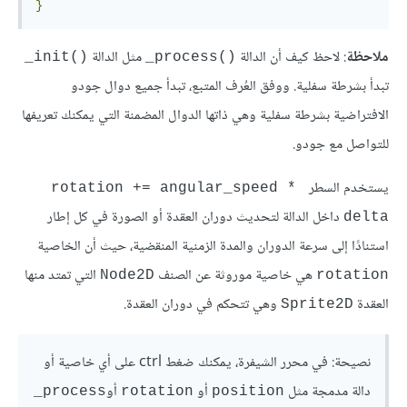
}
ملاحظة
: لاحظ كيف أن الدالة
مثل الدالة
‎_init()‎
‎_process()‎
تبدأ بشرطة سفلية. ووفق العُرف المتبع، تبدأ جميع دوال جودو
الافتراضية بشرطة سفلية وهي ذاتها الدوال المضمنة التي يمكنك تعريفها
للتواصل مع جودو.
يستخدم السطر
rotation +=‎‎ angular_speed * 
داخل الدالة لتحديث دوران العقدة أو الصورة في كل إطار
delta
استنادًا إلى سرعة الدوران والمدة الزمنية المنقضية، حيث أن الخاصية
هي خاصية موروثة عن الصنف
التي تمتد منها
Node2D
rotation
العقدة
وهي تتحكم في دوران العقدة.
Sprite2D
نصيحة: في محرر الشيفرة، يمكنك ضغط ctrl على أي خاصية أو
دالة مدمجة مثل
أو
أو
‎_process
rotation
position