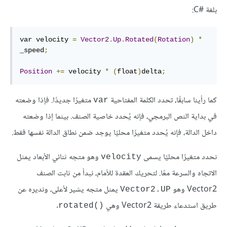
بلغة C#‎:
var velocity 
=
Vector2
.
Up
.
Rotated
(
Rotation
)
*
_speed
;
Position
+=
 velocity 
*
(
float
)
delta
;
كما رأينا سابقًا، تحدد الكلمة المفتاحية
متغيرًا جديدًا. فإذا وضعته
var
في بداية النص البرمجي، فإنه يُحدد خاصية الصنف. بينما إذا وضعته
داخل الدالة، فإنه يُحدد متغيرًا محليًا يوجد ضمن نطاق الدالة نفسها فقط.
نحدد متغيرًا محليًا يسمى
وهو متجه ثنائي الأبعاد يمثل
velocity
الاتجاه والسرعة معًا. لتحريك العقدة للأمام، نبدأ من ثابت الصنف
Vector2 وهو
يمثل متجه يشير لأعلى، ونديره عن
Vector2.UP
طريق استدعاء طريقة Vector2 وهي
.
rotated()‎