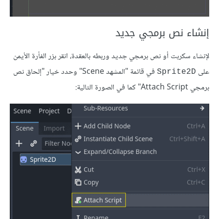
إنشاء نص برمجي جديد
لإنشاء سكربت أو نص برمجي جديد وربطه بالعقدة، انقر بزر الفأرة الأيمن
على
في قائمة "المشهد Scene" وحدد خيار "إلحاق نص
Sprite2D
برمجي Attach Script" كما في الصورة التالية: