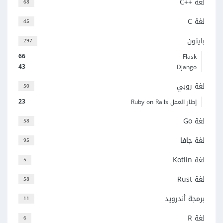
لغة C++‎
68
لغة C
45
بايثون
297
66
Flask
43
Django
لغة روبي
50
23
إطار العمل Ruby on Rails
لغة Go
58
لغة جافا
95
لغة Kotlin
5
لغة Rust
58
برمجة أندرويد
11
لغة R
6