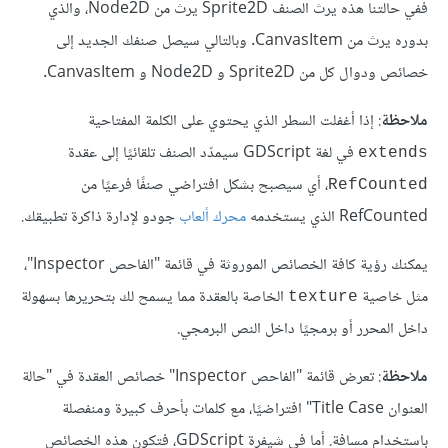
ففي حالتنا هذه يرث الصنف Sprite2D يرث من Node2D، والذي
بدوره يرث من CanvasItem. وبالتالي سيصل صنفك الجديد إلى
خصائص ودوال كل من Sprite2D و Node2D و CanvasItem.
ملاحظة
: إذا أغفلت السطر الذي يحتوي على الكلمة المفتاحية
في لغة GDScript سيمدّد الصنف تلقائيًا إلى عقدة
extends
، أي سيصبح بشكل افتراضي صنفًا فرعيًا من
RefCounted
RefCounted الذي يستخدمه
محرك ألعاب
جودو لإدارة ذاكرة تطبيقك.
يمكنك رؤية كافة الخصائص الموروثة في قائمة "الفاحص Inspector"،
مثل خاصية
الخاصة بالعقدة مما يسمح لك بتحريرها بسهولة
texture
داخل المحرر أو برمجيًا داخل النص البرمجي.
ملاحظة
: تعرض قائمة "الفاحص Inspector" خصائص العقدة في "حالة
العنوان Title Case" افتراضيًا، مع كلمات بأحرف كبيرة ومنفصلة
باستخدام مسافة. أما في شيفرة GDScript، فتكون هذه الخصائص