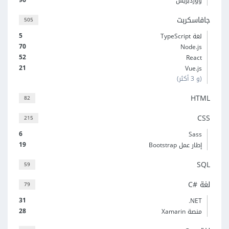
ووردبريس
جافاسكربت
505
5
لغة TypeScript
70
Node.js
52
React
21
Vue.js
(و 3 أكثر)
HTML
82
CSS
215
6
Sass
19
إطار عمل Bootstrap
SQL
59
لغة C#‎
79
31
‎.NET
28
منصة Xamarin