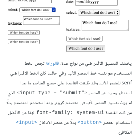
يختلف التنسيق الافتراضي من نواحٍ عدة،
فالوراثة
تجعل الخط
المستخدم هو نفسه خط العنصر اﻷب. وفي حالتنا كان الخط الافتراضي
serif للعنصر اﻷب، وقد طُبقت القاعدة على جميع العناصر ما عدا
استثناء وحيد هو العنصر
الذي
<"input type = "submit>
لم يرث تنسيق العنصر اﻷب في متصفح كروم. وقد استخدم المتصفح بدلًا
من ذلك القاعدة
، لهذا من اﻷفضل
font-family: system-ui
استخدام العنصر
بدلًا من عنصر اﻹدخال
<input>
<button>
المكافئ.