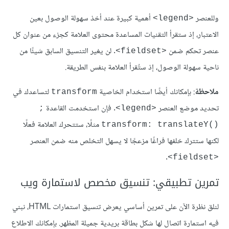
وللعنصر
أهمية كبيرة عند أخذ سهولة الوصول بعين
<legend>
الاعتبار، إذ ستقرأ التقنيات المساعدة محتوى العلامة كجزء من عنوان كل
عنصر تحكم ضمن
. لن يغير التنسيق السابق شيئًا من
<fieldset>
ناحية سهولة الوصول، إذ ستُقرأ العلامة بنفس الطريقة.
ملاحظة
: بإمكانك أيضًا استخدام الخاصية
لتساعدك في
transform
تحديد موضع العنصر
. فإن استخدمت القاعدة
;
<legend>
مثلًا، ستتحرك العلامة فعلًا
()transform: translateY
لكنها ستترك خلفها فراغًا مزعجًا لا يسهل التخلص منه ضمن العنصر
.
<fieldset>
تمرين تطبيقي: تنسيق مخصص لاستمارة ويب
لنلق نظرة اﻵن على تمرين أساسي يعرض تنسيق استمارات HTML، نبني
فيه استمارة اتصال لها شكل بطاقة بريدية جميلة المظهر. بإمكانك الاطلاع