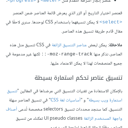
عنصر إنجاز أشرطة التقدم مثل
و
.
<progress>
<meter>
فعنصر اختيار التاريخ أو الزر الذي يعرض قائمة العناصر ضمن العنصر
لا يمكن تنسيقهما باستخدام CSS لوحدها. سنرى لاحقًا في
<select>
مقال قادم طريقة تنسيق هذه العناصر.
ملاحظة
: يمكن لبعض
عناصر التنسيق الزائفة
في CSS تنسيق مثل هذه
العناصر، نذكر منها
لكنها غير مدعومة في
moz-range-track-::
جميع المتصفحات لهذا لا يمكن الاعتماد عليها.
تنسيق عناصر تحكم استمارة بسيطة
باﻹمكان الاستفادة من تقنيات التنسيق التي عرضناها في المقالين "
تنسيق
استمارة ويب بسيطة
" و "
أساسيات لغة CSS
" في تنسيق العناصر سهلة
التنسيق، كما ستجد محددات تنسيق selectors مخصصة تُدعى
أصناف
واجهة المستخدم الزائفة
UI pseudo classes تمكنك من تنسيق
العناصر وفقًا للحالة الراهنة لواجهة المستخدم.