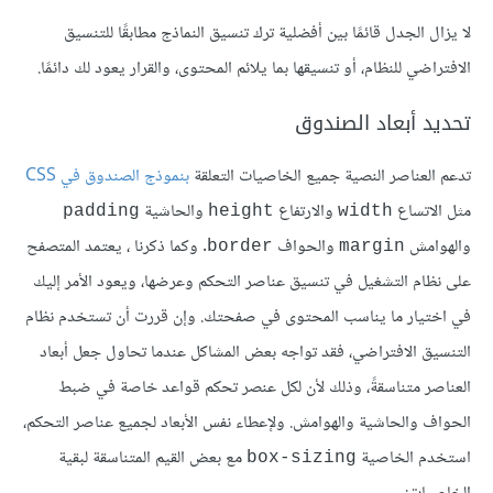
لا يزال الجدل قائمًا بين أفضلية ترك تنسيق النماذج مطابقًا للتنسيق
الافتراضي للنظام، أو تنسيقها بما يلائم المحتوى، والقرار يعود لك دائمًا.
تحديد أبعاد الصندوق
تدعم العناصر النصية جميع الخاصيات التعلقة
بنموذج الصندوق في CSS
مثل الاتساع
والارتفاع
والحاشية
padding
height
width
والهوامش
والحواف
. وكما ذكرنا ، يعتمد المتصفح
border
margin
على نظام التشغيل في تنسيق عناصر التحكم وعرضها، ويعود اﻷمر إليك
في اختيار ما يناسب المحتوى في صفحتك. وإن قررت أن تستخدم نظام
التنسيق الافتراضي، فقد تواجه بعض المشاكل عندما تحاول جعل أبعاد
العناصر متناسقةً، وذلك لأن لكل عنصر تحكم قواعد خاصة في ضبط
الحواف والحاشية والهوامش. وﻹعطاء نفس اﻷبعاد لجميع عناصر التحكم،
استخدم الخاصية
مع بعض القيم المتناسقة لبقية
box-sizing