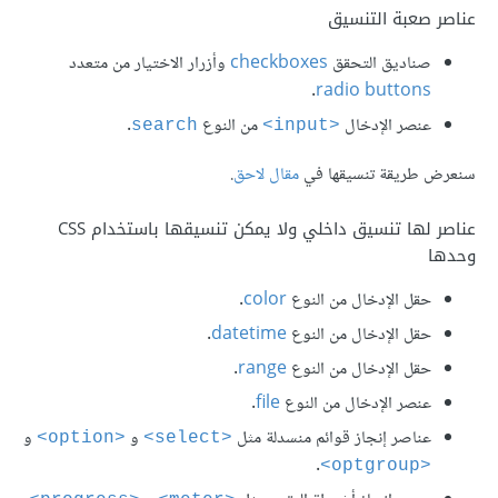
عناصر صعبة التنسيق
صناديق التحقق
checkboxes
وأزرار الاختيار من متعدد
.
radio buttons
عنصر اﻹدخال
من النوع
.
search
<input>
سنعرض طريقة تنسيقها في
مقال لاحق
.
عناصر لها تنسيق داخلي ولا يمكن تنسيقها باستخدام CSS
وحدها
حقل اﻹدخال من النوع
color
.
حقل اﻹدخال من النوع
datetime
.
حقل اﻹدخال من النوع
range
.
عنصر اﻹدخال من النوع
file
.
عناصر إنجاز قوائم منسدلة مثل
و
و
<option>
<select>
.
<optgroup>