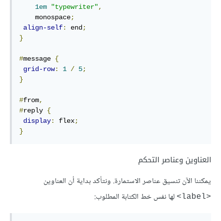
1em
"typewriter"
,
    monospace
;
align-self
:
 end
;
}
#
message 
{
grid-row
:
1
/
5
;
}
#
from
,
#
reply 
{
display
:
 flex
;
}
العناوين وعناصر التحكم
يمكننا اﻵن تنسيق عناصر الاستمارة. ونتأكد بداية أن العناوين
لها نفس خط الكتابة المطلوب:
<label>