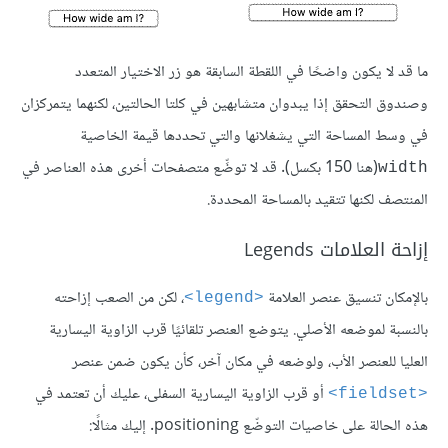
ما قد لا يكون واضحًا في اللقطة السابقة هو زر الاختيار المتعدد
وصندوق التحقق إذا يبدوان متشابهين في كلتا الحالتين، لكنهما يتمركزان
في وسط المساحة التي يشغلانها والتي تحددها قيمة الخاصية
(هنا 150 بكسل). قد لا توضِّع متصفحات أخرى هذه العناصر في
width
المنتصف لكنها تتقيد بالمساحة المحددة.
إزاحة العلامات Legends
باﻹمكان تنسيق عنصر العلامة
، لكن من الصعب إزاحته
<legend>
بالنسبة لموضعه اﻷصلي. يتوضع العنصر تلقائيًا قرب الزاوية اليسارية
العليا للعنصر اﻷب، ولوضعه في مكان آخر، كأن يكون ضمن عنصر
أو قرب الزاوية اليسارية السفلى، عليك أن تعتمد في
<fieldset>
هذه الحالة على خاصيات التوضّع positioning. إليك مثالًا: