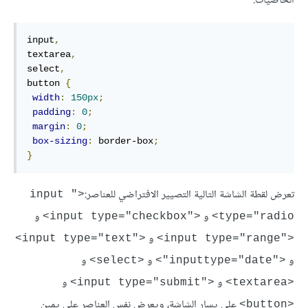
الخاصيات:
input
,
textarea
,
select
,
button 
{
width
:
150px
;
padding
:
0
;
margin
:
0
;
box-sizing
:
 border-box
;
}
تعرض لقطة الشاشة التالية التصيير الافتراضي للعناصر:
<"input 
و
و
<"input type="checkbox>
type="radio>
و
<"input type="text>
<"input type="range>
و
و
و
<select>
<"inputtype="date">
و
و
<"input type="submit>
<textarea>
على يسار الشاشة، ويعرض نفس العناصر على يمين
<button>