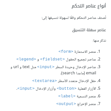
أنواع عناصر التحكم
تُصتف عناصر التحكم وفقًا لسهولة تنسيقها إلى:
عناصر سهلة التنسيق
نذكر منها:
عنصر الاستمارة
<form>
عناصر تجميع الحقول
و
<legend>
<fieldset>
عناصر اﻹدخال وحيدة السطر
مثل text و url و
<input>
email (ماعدا search).
حقل الإدخال متعدد الأسطر
<textarea>
اﻷزرار الفعلية
وأزرار الإدخال
.
<input>
<button>
عنصر التسمية
<label>
عنصر الإخراج
<output>