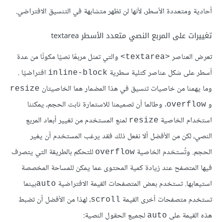
أحادية ومتعددة اﻷسطر، لأنها لن تظهر متشابهة في التنسيق الافتراضي.
تغييرات على المربع النصي متعدد الأسطر textarea
تعرض العناصر
والتي تمثل مربعًا نصيًا مكونًا من عدة
<textarea>
أسطر على شكل عناصر كتلية سطرية
افتراضيًا .
inline-block
وما يهمنا من خاصيات تنسيق في هذا المضمار هما الخاصيتان
resize
و
. وطالما أن تصميمنا للاستمارة ثابت الحجم، يمكننا
overflow
استخدام الخاصية
لمنع المستخدم من تغيير أبعاد المربع
resize
النصي، لكن من اﻷفضل ألا نفعل ذلك فقد يرغب المستخدم أن يغير
الحجم. وتُستخدم الخاصية
للتحكم بالطريقة التي يتصرف
overflow
فيها المتصفح عند زيادة كمية المحتوى عما يمكن للمساحة المخصصة
استيعابها. تستخدم بعض المتصفحات القيمة الافتراضية
بينما
auto
تستخدم متصفحات أخرى القيمة
، لهذا من اﻷفضل أن تضبط
scroll
هذه القيمة على
لجميع الحقول النصية:
auto