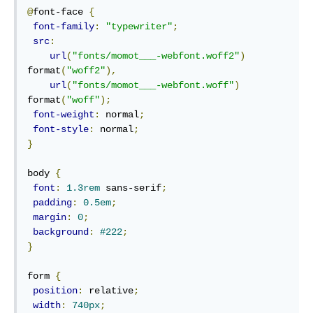
@
font-face 
{
font-family
:
"typewriter"
;
src
:
url
(
"fonts/momot___-webfont.woff2"
)
format
(
"woff2"
),
url
(
"fonts/momot___-webfont.woff"
)
format
(
"woff"
);
font-weight
:
 normal
;
font-style
:
 normal
;
}
body 
{
font
:
1.3rem
 sans-serif
;
padding
:
0.5em
;
margin
:
0
;
background
:
#222
;
}
form 
{
position
:
 relative
;
width
:
740px
;