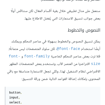
سنعمل على مثال تطبيقي خلال بقية أقسام المقال، لكن سنناقش أولًا
بعض جوانب تنسيق الاستمارات التي يُفضل الاطلاع عليها.
النصوص والخطوط
يمكن تنسيق النصوص والخطوط بسهولة في عناصر التحكم ويمكنك
أيضًا استخدام
. لكن سلوك المتصفحات ليس متماثلًا.
font-face@
فلا ترث بعض عناصر التحكم الخاصية
و
font-
font-family
افتراضيًا من العنصر اﻷب، وتستخدم بعض المتصفحات المظهر
size
الافتراضي لنظام التشغيل. لهذا، ولكي تجعل الاستمارة متناسقة مع باقي
المحتوى، بإمكانك إضافة القواعد التالية ضمن ورقة التنسيق:
button
,
input
,
select
,