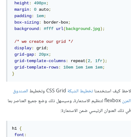
height
:
498px
;
margin
:
0
 auto
;
padding
:
1em
;
box-sizing
:
 border-box
;
background
:
#fff
url
(
background.jpg
);
/* we create our grid */
display
:
 grid
;
grid-gap
:
20px
;
grid-template-columns
:
 repeat
(
2
,
1fr
);
grid-template-rows
:
10em
1em
1em
1em
;
}
لاحظ كيف استخدمنا
تخطيط الشبكة
CSS Grid وتخطيط
الصندوق
المرن
flexbox لتنظيم الاستمارة، وسيسهل ذلك وضع جميع العناصر بما
في ذلك العنوان الرئيسي ضمن الاستمارة:
h1 
{
font
: