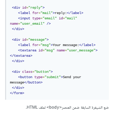
<div
id
=
"reply"
>
<label
for
=
"mail"
>
reply:
</label>
<input
type
=
"email"
id
=
"mail"
name
=
"user_email"
/>
</div>
<div
id
=
"message"
>
<label
for
=
"msg"
>
Your message:
</label>
<textarea
id
=
"msg"
name
=
"user_message"
>
</textarea>
</div>
<div
class
=
"button"
>
<button
type
=
"submit"
>
Send your 
message
</button>
</div>
</form>
ضع الشيفرة السابقة ضمن العنصر
لملف HTML.
<body>