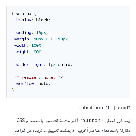
textarea 
{
display
:
 block
;
padding
:
10px
;
margin
:
10px
0
0
-
10px
;
width
:
100%
;
height
:
90%
;
border-right
:
1px
 solid
;
/* resize : none; */
overflow
:
 auto
;
}
تنسيق زر التسليم submit
يُعد الزر الفعلي
أكثر ملائمة للتنسيق باستخدام CSS
<button>
مقارنةً باستخدام عناصر أخرى، إذ يمكنك تطبيق ما تريده من قواعد