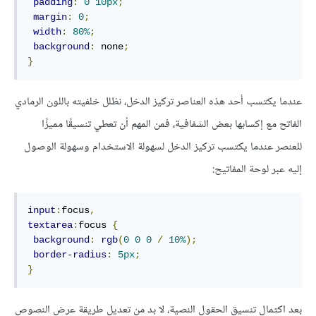
padding
:
0
10px
;
margin
:
0
;
width
:
80%
;
background
:
 none
;
}
عندما يكتسب أحد هذه العناصر تركيز الدخل، نظلل خلفيته باللون الرمادي
الفاتح مع إكسابها بعض الشفافية، فمن المهم أن تعطي تنسيقًا مميزًا
للعنصر عندما يكتسب تركيز الدخل لسهولة الاستخدام وسهولة الوصول
إليه عبر لوحة المفاتيح:
input
:
focus
,
textarea
:
focus 
{
background
:
rgb
(
0
0
0
/
10%
);
border-radius
:
5px
;
}
بعد اكتمال تنسيق الحقول النصية، لا بد من تعديل طريقة عرض النصوص