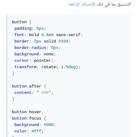
التنسيق بما في ذلك
اﻷصناف الزائفة
:
button 
{
padding
:
5px
;
font
:
 bold 
0.6em
 sans-serif
;
border
:
2px
 solid 
#333
;
border-radius
:
5px
;
background
:
 none
;
cursor
:
 pointer
;
transform
:
 rotate
(-
1.5deg
);
}
button
:
after 
{
content
:
" >>>"
;
}
button
:
hover
,
button
:
focus 
{
background
:
#000
;
color
:
#fff
;