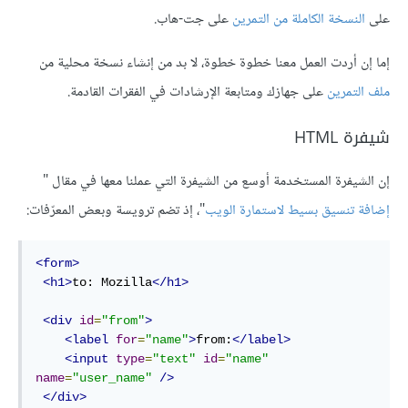
على
النسخة الكاملة من التمرين
على جت-هاب.
إما إن أردت العمل معنا خطوة خطوة، لا بد من إنشاء نسخة محلية من
ملف التمرين
على جهازك ومتابعة اﻹرشادات في الفقرات القادمة.
شيفرة HTML
إن الشيفرة المستخدمة أوسع من الشيفرة التي عملنا معها في مقال "
إضافة تنسيق بسيط لاستمارة الويب
"، إذ تضم ترويسة وبعض المعرّفات:
<form>
<h1>
to: Mozilla
</h1>
<div
id
=
"from"
>
<label
for
=
"name"
>
from:
</label>
<input
type
=
"text"
id
=
"name"
name
=
"user_name"
/>
</div>