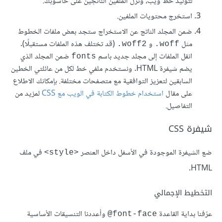
لتوليد خط ويب، ونزّل الملفين الناتجين على حاسوبك.
استخرج محتويات الملفين.
ضمن المجلد الناتج عن الاستخراج ستجد بعض ملفات الخطوط
مثل
و
(قد تختلف هذه الملفات مستقبلًا).
woff2.
woff.
انقل الملفات إلى مجلد جديد باسم
ضمن المجلد الذي
fonts
يضم شيفرة HTML. ونستخدم ملفي خط لكل من عائلتي الخطين
السابقين لتعزيز التوافقية مع متصفحات مختلفة. بإمكانك الاطلاع
على مقال
استخدام خطوط الكتابة في الويب مع CSS
لمزيد من
التفاصيل.
شيفرة CSS
ضع الشيفرة الموجودة في اﻷسفل داخل العنصر
في ملف
<style>
HTML.
التخطيط الإجمالي
عرّفنا بداية القاعدة
وأعددنا التنسيقات الأساسية
font-face@