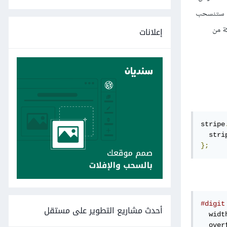
اية ستنسحب
كة من
إعلانات
stripe
  stri
};
#digit
أحدث مشاريع التطوير على مستقل
  widt
  over