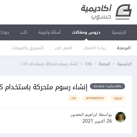
الرئيسية
دروس ومقالات
أسئلة وأجوبة
كتب
دورات
البرمجة
ريادة الأعمال
العمل الحر
التسويق والمبيعات
ا
الرئيسية
البرمجة
CSS
إنشاء رسوم متحركة باستخدام CSS
إنشاء رسوم متحركة باستخدام CSS
جافاسكربت متقدمة
تحريك
animations
css
بواسطة ابراهيم الخضور
26 أكتوبر 2021