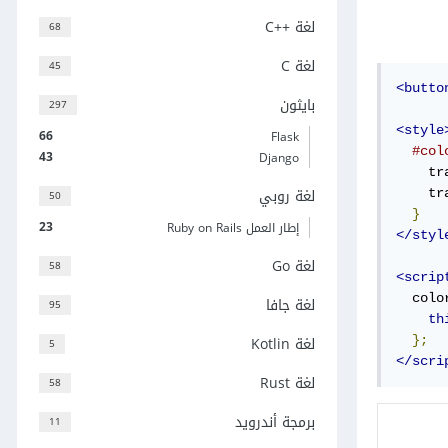
لغة C++‎
68
لغة C
45
<butto
بايثون
297
<style
66
Flask
#col
43
Django
    tr
لغة روبي
    tr
50
}
23
إطار العمل Ruby on Rails
</styl
لغة Go
58
<scrip
  colo
لغة جافا
95
th
لغة Kotlin
};
5
</scri
لغة Rust
58
برمجة أندرويد
11