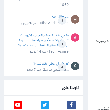
16:50
لغة solidity
3
Hiba Abdalrheem · نشر
20 يوليو
ما هي أفضل المصادر المجانية (كورسات،
كتب، أدوات) لتعلّم واحترام لغة C++، وما
وغيرها،
c
4
هي أهم الأخطاء الشائعة التي يجب تجنبها؟
Tech_Aspire · نشر
14 يوليو
كم علي ان اعطي وقت للدورة
4
محمد سداتي صامد2 · نشر
7 يوليو
تابعنا على
 فستُعرض