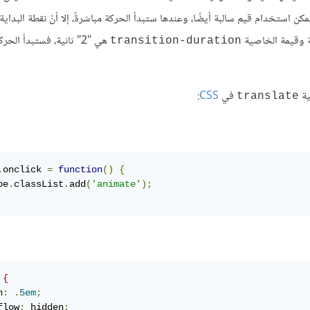
ا يمكن استخدام قيم سالبة أيضًا، وعندها ستبدأ الحركة مباشرةً، إلا أنّ نقطة البد
هي "2" ثانية، فستبدأ الحر
transition-duration
في
CSS
:
translate
.
onclick 
=
function
()
{
pe
.
classList
.
add
(
'animate'
);
 {
h
:
.
5em
;
flow
:
 hidden
;