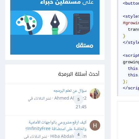
<butto
<style
#growi
  tran
}
</styl
<scrip
growin
this
أحدث أسئلة البرمجة
this
};
</scri
سؤال عن تعلم البرمجه
Ahmed Alhafiz2 · نشر
الثلاثاء في
5
21:45
كيف ارفع مشروعي بالواجهات الأمامية
والخلفية على استضافة InfinityFree؟
4
Hiba Abdalrheem · نشر
الثلاثاء في