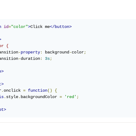
n
id
=
"color"
>
Click me
</button>
>
or {
ansition
-
property
:
 background
-
color
;
ansition
-
duration
:
3s
;
e>
t>
r
.
onclick 
=
function
()
{
is
.
style
.
backgroundColor 
=
'red'
;
pt>