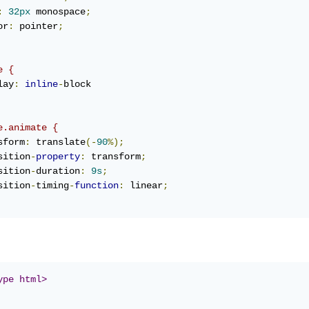
:
32px
 monospace
;
or
:
 pointer
;
e {
lay
:
inline
-
e.animate {
sform
:
 translate
(-
90
%);
sition
-
property
:
 transform
;
sition
-
duration
:
9s
;
sition
-
timing
-
function
:
 linear
;
ype html>