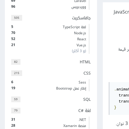
69
Laravel
96
ووردبريس
يمكننا بالطبع استخدام JavaScript
جافاسكربت
505
5
لغة TypeScript
70
Node.js
52
React
21
Vue.js
غير قيمة
(و 3 أكثر)
HTML
82
CSS
215
6
Sass
19
إطار عمل Bootstrap
.
anima
  tran
SQL
59
  tran
}
لغة C#‎
79
31
‎.NET
28
منصة Xamarin