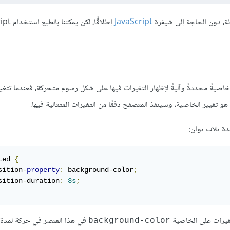
، دون الحاجة إلى شيفرة
JavaScript
إطلاقًا، لكن 
tran في CSS بسيطة جدًا، حيث نصف خاصيةً محددةً وآليةً لإظهار التغيرات فيها على شكل رسوم متحركة، فعندما تت
هو تغيير الخاصية، وسينفذ المتصفح دفقًا من التغيرات المتتالية فيها.
ة ثلاث ثوان:
ted 
{
sition
-
property
:
 background
-
color
;
sition
-
duration
:
3s
;
غيرات على الخاصية
في هذا العنصر في حركة لمدة 3 ثوان.
background-color