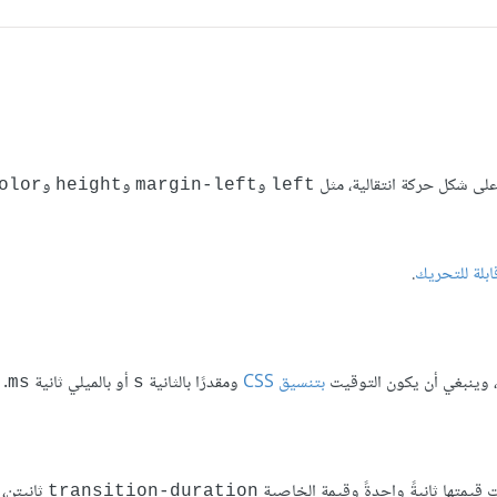
و
و
و
olor
height
margin-left
left
بلة للتحريك
.
، وينبغي أن يكون التوقيت
بتنسيق CSS
ومقدرًا بالثانية
أو بالميلي ثانية
.
ms
s
 قيمتها ثانيةً واحدةً وقيمة الخاصية
ثانيتن،
transition-duration