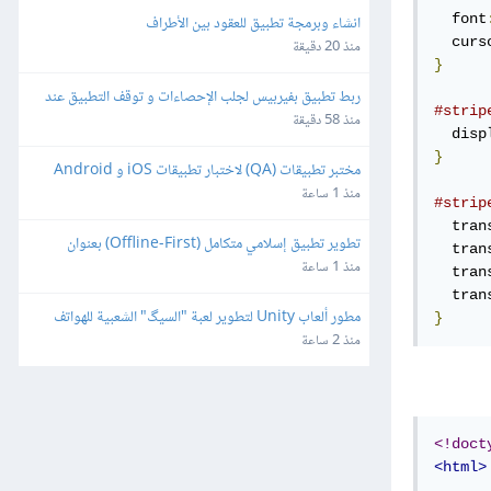
  font
انشاء وبرمجة تطبيق للعقود بين الأطراف
  curs
منذ 20 دقيقة
}
ربط تطبيق بفيربيس لجلب الإحصاءات و توقف التطبيق عند 
#strip
مدة ٣ ايام
منذ 58 دقيقة
  disp
}
مختبر تطبيقات (QA) لاختبار تطبيقات iOS و Android
منذ 1 ساعة
#strip
  tran
تطوير تطبيق إسلامي متكامل (Offline-First) بعنوان 
  tran
"طالب العلم" للأندرويد و iOS
منذ 1 ساعة
  tran
  tran
مطور ألعاب Unity لتطوير لعبة "السيگ" الشعبية للهواتف 
}
الذكية
منذ 2 ساعة
<!doct
<html>