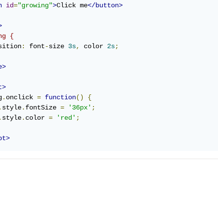
n
id
=
"growing"
>
Click me
</button>
>
ng {
sition
:
 font
-
size 
3s
,
 color 
2s
;
e>
t>
g
.
onclick 
=
function
()
{
.
style
.
fontSize 
=
'36px'
;
.
style
.
color 
=
'red'
;
pt>