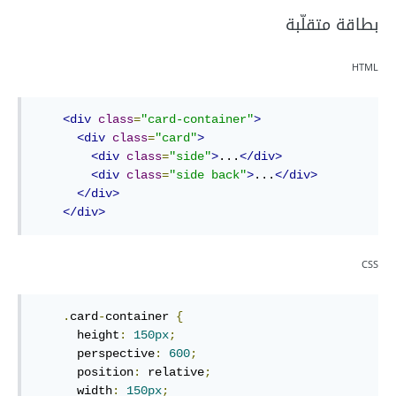
بطاقة متقلّبة
HTML
<div
class
=
"card-container"
>
<div
class
=
"card"
>
<div
class
=
"side"
>
...
</div>
<div
class
=
"side back"
>
...
</div>
</div>
</div>
CSS
.
card
-
container
{
height
:
150
px
;
perspective
:
600
;
position
:
 relative
;
width
:
150
px
;