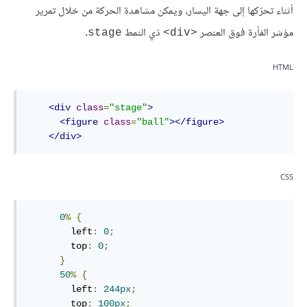
أثناء تحرّكها إلى جهة اليسار، ويمكن مشاهدة الحركة من خلال تمرير
مؤشر الفأرة فوق العنصر
ذي النمط
.
stage
<div>
HTML
<
div
class
=
"stage"
>
<
figure
class
=
"ball"
>
</
figure
>
</
div
>
CSS
0
%
{
left
:
0
;
top
:
0
;
}
50
%
{
left
:
244
px
;
top
:
100
px
;