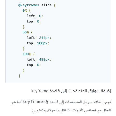
@
keyframes
 slide 
{
0
%
{
left
:
0
;
top
:
0
;
}
50
%
{
left
:
244
px
;
top
:
100
px
;
}
100
%
{
left
:
488
px
;
top
:
0
;
}
}
إضافة سوابق المتصفحات إلى قاعدة keyframe
تجب إضافة سوابق المتصفحات إلى قاعدة
كما هو
@keyframes
الحال مع خصائص تأثيرات الانتقال والحركة، وكما يلي: