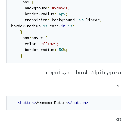
.
box
{
background
:
#2db34a
;
border
-
radius
:
6
px
;
transition
:
 background 
.
2
s
 linear
,
border
-
radius 
1
s
 ease
-
in
1
s
;
}
.
box
:
hover
{
color
:
#ff7b29
;
border
-
radius
:
50
%
;
}
تطبيق تأثيرات الانتقال على أيقونة
HTML
<
button
>
Awesome Button
</
button
>
CSS