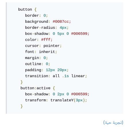
button
{
border
:
0
;
background
:
#0087cc
;
border
-
radius
:
4
px
;
box
-
shadow
:
0
5
px
0
#006599
;
color
:
#fff
;
cursor
:
 pointer
;
font
:
 inherit
;
margin
:
0
;
outline
:
0
;
padding
:
12
px
20
px
;
transition
:
 all 
.
1
s
 linear
;
}
button
:
active
{
box
-
shadow
:
0
2
px
0
#006599
;
transform
:
translateY
(
3
px
)
;
}
(تجربة حية)