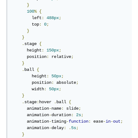
}
100
%
{
left
:
488
px
;
top
:
0
;
}
}
.
stage
{
height
:
150
px
;
position
:
 relative
;
}
.
ball
{
height
:
50
px
;
position
:
 absolute
;
width
:
50
px
;
}
.
stage
:
hover
.
ball
{
animation
-
name
:
 slide
;
animation
-
duration
:
2
s
;
animation
-
timing
-
function
:
 ease
-
in
-
out
;
animation
-
delay
:
.
5
s
;
}