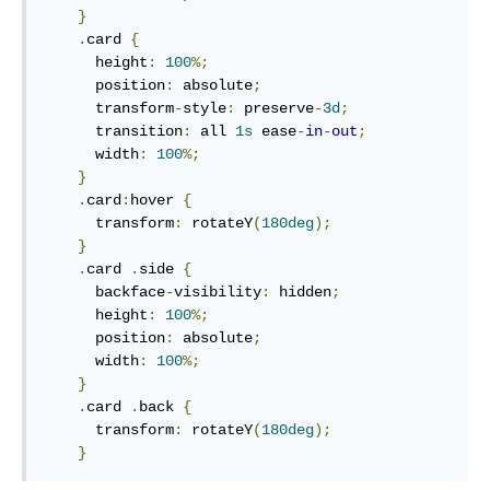
}
.
card
{
height
:
100
%
;
position
:
 absolute
;
transform
-
style
:
 preserve
-
3
d
;
transition
:
 all 
1
s
 ease
-
in
-
out
;
width
:
100
%
;
}
.
card
:
hover
{
transform
:
rotateY
(
180
deg
)
;
}
.
card
.
side
{
backface
-
visibility
:
 hidden
;
height
:
100
%
;
position
:
 absolute
;
width
:
100
%
;
}
.
card
.
back
{
transform
:
rotateY
(
180
deg
)
;
}