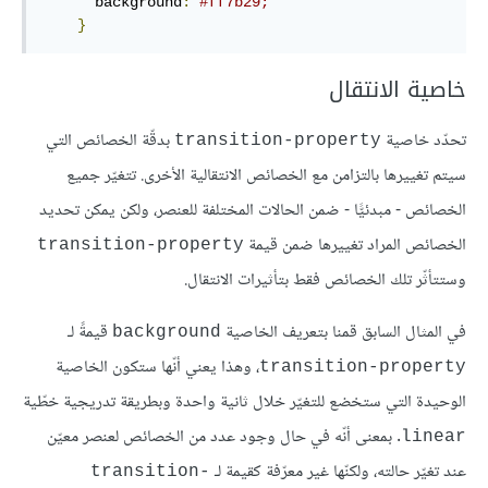
      background
:
#ff7b29;
}
خاصية الانتقال
تحدّد خاصية
بدقّة الخصائص التي
transition-property
سيتم تغييرها بالتزامن مع الخصائص الانتقالية الأخرى. تتغيّر جميع
الخصائص - مبدئيًّا - ضمن الحالات المختلفة للعنصر، ولكن يمكن تحديد
الخصائص المراد تغييرها ضمن قيمة
transition-property
وستتأثّر تلك الخصائص فقط بتأثيرات الانتقال.
في المثال السابق قمنا بتعريف الخاصية
قيمةً لـ
background
، وهذا يعني أنّها ستكون الخاصية
transition-property
الوحيدة التي ستخضع للتغيّر خلال ثانية واحدة وبطريقة تدريجية خطّية
. بمعنى أنّه في حال وجود عدد من الخصائص لعنصر معيّن
linear
عند تغيّر حالته، ولكنّها غير معرّفة كقيمة لـ
transition-