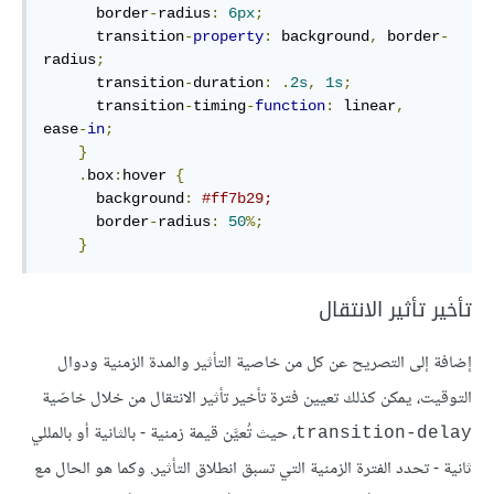
border
-
radius
:
6
px
;
transition
-
property
:
 background
,
 border
-
radius
;
transition
-
duration
:
.
2
s
,
1
s
;
transition
-
timing
-
function
:
 linear
,
ease
-
in
;
}
.
box
:
hover
{
background
:
#ff7b29
;
border
-
radius
:
50
%
;
}
تأخير تأثير الانتقال
إضافة إلى التصريح عن كل من خاصية التأثير والمدة الزمنية ودوال
التوقيت، يمكن كذلك تعيين فترة تأخير تأثير الانتقال من خلال خاصّية
، حيث تُعيَّن قيمة زمنية - بالثانية أو بالمللي
transition-delay
ثانية - تحدد الفترة الزمنية التي تسبق انطلاق التأثير. وكما هو الحال مع