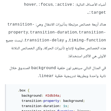
أشباه الأصناف التالية:
،
،
:focus
:active
:hover
.
،
:target
هناك أربعة خصائص مرتبطة بتأثيرات الانتقال وهي:
transition-
،
،
property
transition-duration
transition-
، و
. ليست جميع
transition-delay
timing-function
هذه الخصائص مطلوبة لإنتاج تأثيرات الحركة، ولكن الخصائص الثلاثة
الأولى هي الأكثر استخدامًا.
في المثال التالي سيتغير لون خلفية
الصندوق خلال
background
ثانية واحدة وبطريقة تدريجية خطّية
.
linear
.
box
{
background
:
#2db34a
;
transition
-
property
:
 background
;
transition
-
duration
:
1
s
;