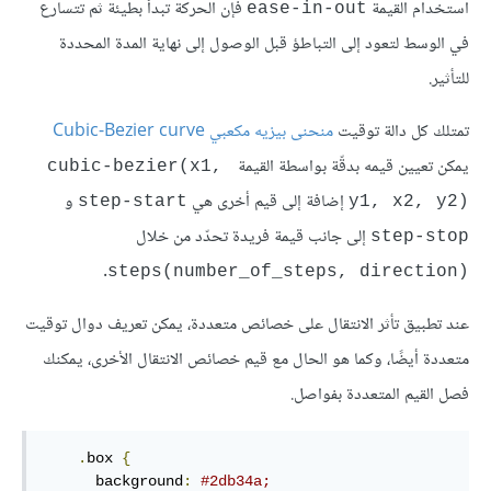
استخدام القيمة
فإن الحركة تبدأ بطيئة ثم تتسارع
ease-in-out
في الوسط لتعود إلى التباطؤ قبل الوصول إلى نهاية المدة المحددة
للتأثير.
تمتلك كل دالة توقيت
منحنى بيزيه مكعبي Cubic-Bezier curve
يمكن تعيين قيمه بدقّة بواسطة القيمة
cubic-bezier(x1, 
إضافة إلى قيم أخرى هي
و
step-start
y1, x2, y2)
إلى جانب قيمة فريدة تحدّد من خلال
step-stop
.
steps(number_of_steps, direction)
عند تطبيق تأثر الانتقال على خصائص متعددة، يمكن تعريف دوال توقيت
متعددة أيضًا، وكما هو الحال مع قيم خصائص الانتقال الأخرى، يمكنك
فصل القيم المتعددة بفواصل.
.
box
{
background
:
#2db34a
;