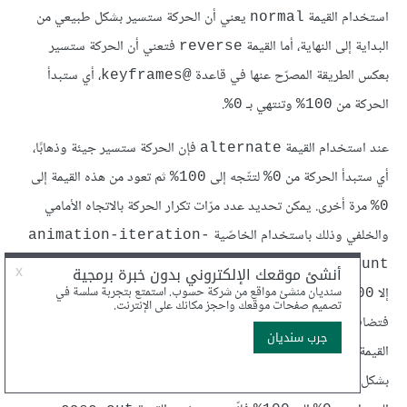
استخدام القيمة
يعني أن الحركة ستسير بشكل طبيعي من
normal
البداية إلى النهاية، أما القيمة
فتعني أن الحركة ستسير
reverse
بعكس الطريقة المصرّح عنها في قاعدة
، أي ستبدأ
@keyframes
الحركة من
وتنتهي بـ
.
0%
100%
عند استخدام القيمة
فإن الحركة ستسير جيئة وذهابًا،
alternate
أي ستبدأ الحركة من
لتتّجه إلى
ثم تعود من هذه القيمة إلى
100%
0%
مرة أخرى. يمكن تحديد عدد مرّات تكرار الحركة بالاتجاه الأمامي
0%
والخلفي وذلك باستخدام الخاصّية
animation-iteration-
، حيث يبدأ العدّ من الرقم
فتبدأ الحركة من القيمة
وصولًا
0%
1
count
إلا
وتكتمل الدورة الأولى، بعد ذلك نعود من القيمة
إلى
0%
100%
100%
فتضاف دورة أخرى إلى العدّاد، وبهذا نحصل على دورتين بالمجمل. تعمل
القيمة
كذلك على قلب دوال التوقيت عند بدء الحركة
alternate
بشكل عكسي، فإن كان تأثير الحركة يستخدم القيمة
عند
ease-in