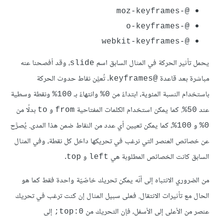
@-moz-keyframes
@-o-keyframes
@-webkit-keyframes
يحمل تأثير الحركة في المثال السابق اسم
، وقد أفصحنا عنه
slide
مباشرة بعد قاعدة
. تُعيَّن نقاط حدوث الحركة
@keyframes
باستخدام النسبة المئوية، ابتداءً من
وانتهاءً بـ
ونقطة وسطية
100%
0%
عند
. كما يمكن استخدام الكلمات المفتاحية
و
بدلًا من
to
from
50%
و
، كما يمكن تعيين أي عدد من النقاط ضمن هذا المدى. يُصرَّح
100%
0%
عن خصائص العنصر التي نرغب في تحريكها داخل كل نقطة، وفي المثال
السابق كانت الخصائص المطلوبة هي
و
.
top
left
من الضروري الانتباه إلى أنّه يمكن تحريك خاصّيّة واحدة فقط كما هو
الحال مع تأثيرات الانتقال. فعلى سبيل المثال إن كنت ترغب في تحريك
عنصر من الأعلى إلى الأسفل، فإن التحريك من
إلى
top:0;