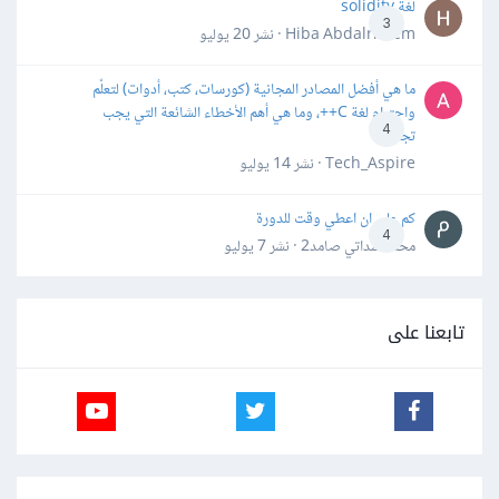
لغة solidity
3
Hiba Abdalrheem · نشر
20 يوليو
ما هي أفضل المصادر المجانية (كورسات، كتب، أدوات) لتعلّم
واحترام لغة C++، وما هي أهم الأخطاء الشائعة التي يجب
4
تجنبها؟
Tech_Aspire · نشر
14 يوليو
كم علي ان اعطي وقت للدورة
4
محمد سداتي صامد2 · نشر
7 يوليو
تابعنا على