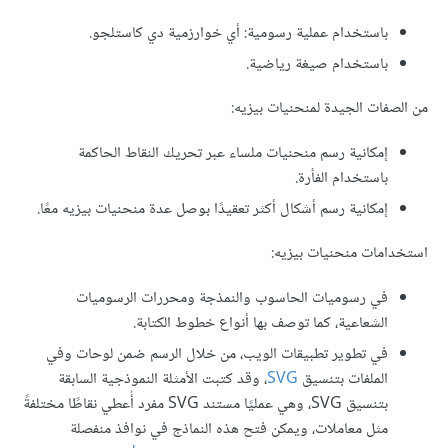
باستخدام عملية رسومية: أي خوارزمية دي كاستلجو.
باستخدام صيغة رياضية.
من الصفات الجيدة لمنحنيات بيزيه:
إمكانية رسم منحنيات ملساء عبر تحريك النقاط الحاكمة
باستخدام الفأرة.
إمكانية رسم أشكال أكثر تعقيدًا بوصل عدة منحنيات بيزيه معًا.
استخدامات منحنيات بيزيه:
في رسوميات الحاسوب والنمذجة ومحررات الرسوميات
الشعاعية، كما توصف بها أنواع خطوط الكتابة.
في تطوير تطبيقات الويب، من خلال الرسم ضمن لوحات وفي
الملفات بتنسيق
SVG
، وقد كتبت الأمثلة النموذجية السابقة
بتنسيق SVG، وهي عمليًا مستند SVG مفرد أُعطي نقاطًا مختلفةً
مثل معاملات، ويمكن فتح هذه النماذج في نوافذ منفصلة