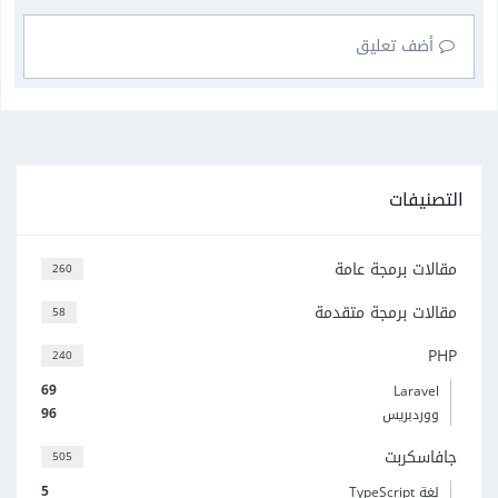
أضف تعليق
التصنيفات
مقالات برمجة عامة
260
مقالات برمجة متقدمة
58
PHP
240
69
Laravel
96
ووردبريس
جافاسكربت
505
5
لغة TypeScript