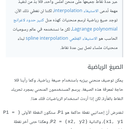
عبر عدة نقاط جميعها على منحن أملس واحد، فلا بدّ من تنفيذ
مهمة تُدعى
الاستيفاء interpolation
، لكننا لن نغطي ذلك الآن.
توجد صيغ رياضية لرسم منحنيات كهذه مثل
كثير حدود لاغرانج
Lagrange polynomial
، لكن ما نستخدمه في عالم رسوميات
الحاسب هو
الاستيفاء القِطَعي spline interpolation
لبناء
منحنيات ملساء تصل بين عدة نقاط.
الصيغ الرياضية
يمكن توصيف منحني بيزيه باستخدام صيغة رياضية، وكما رأينا فلا
حاجة لمعرفة هذه الصيغة. يرسم المستخدمون المنحني بمجرد تحريك
النقاط بالفأرة، لكن إذا أردت استخدام الرياضيات فلك هذا.
لنفترض أنّ إحداثيي نقطة حاكمة هو
. ستكون النقطة الأولى
(P1 = 
Pi
، والثانية
، وهكذا حتى آخر نقطة
(P2 = (x2, y2
(x1, y1