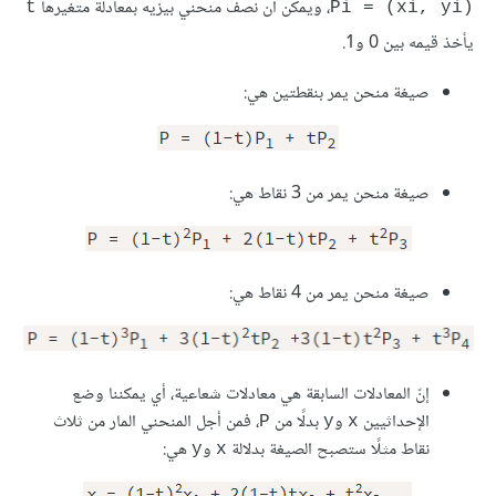
، ويمكن أن نصف منحني بيزيه بمعادلة متغيرها
t
(Pi = (xi, yi
يأخذ قيمه بين 0 و1.
صيغة منحن يمر بنقطتين هي:
صيغة منحن يمر من 3 نقاط هي:
صيغة منحن يمر من 4 نقاط هي:
إنّ المعادلات السابقة هي معادلات شعاعية، أي يمكننا وضع
الإحداثيين
و
بدلًا من
، فمن أجل المنحني المار من ثلاث
P
y
x
نقاط مثلًا ستصبح الصيغة بدلالة
و
هي:
y
x