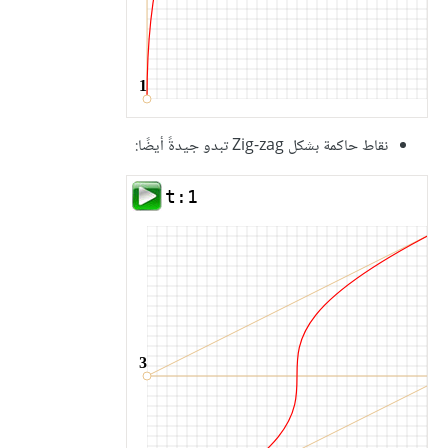
نقاط حاكمة بشكل Zig-zag تبدو جيدةً أيضًا: