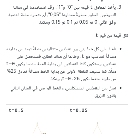
يأخذ المعامل
قيمه بين "0" و"1"، وقد استخدمنا في مثالنا
t
النموذجي السابق خطوةً مقدارها "0.05"، أي تتحرك حلقة التنفيذ
وفق الآتي: 0 ثم 0.05 ثم 0.1 ثم 0.15 وهكذا.
لكل قيمة من قيم
:
t
نأخذ على كل خط بني بين نقطتين متتاليتين نقطةً تبعد عن بدايته
مسافةً تتناسب مع
، وطالما أن هناك خطان، فسنحصل على
t
نقطتين، وستكون كلتا النقطتين في بداية الخط عندما يكون
t=0
مثلًا، كما ستبعد النقطة الأولى عن بداية الخط مسافةً تعادل 25%
من طوله عندما تكون
، وهكذا.
t=0.25
نصل بين النقطتين المتشكلتين، والخط الواصل في المثال التالي
باللون الأزرق.
t=0.5
t=0.25