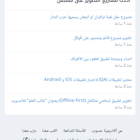
أحدث مشاريع التطوير على مستقل
مشروع عمل لعبة ترافيان او البعض يسميها حرب التتار
منذ 1 ساعة
تطوير مشروع قائم ومنشور على قوقل
منذ 1 ساعة
انشاء وبرمجة تطبيق للعقود بين الأطراف
منذ 2 ساعة
مختبر تطبيقات (QA) لاختبار تطبيقات iOS و Android
منذ 3 ساعة
تطوير تطبيق إسلامي متكامل (Offline-First) بعنوان "طالب العلم" للأندرويد 
و iOS
منذ 3 ساعة
عن أكاديمية حسوب
الأسئلة الشائعة
اكتب معنا
درّب معنا