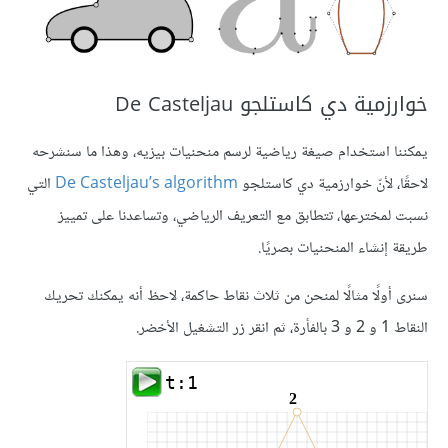
خوارزمية دي كاستلجو De Casteljau
يمكننا استخدام صيغة رياضية لرسم منحنيات بيزيه، وهذا ما سنشرحه
لاحقًا، لأنّ خوارزمية دي كاستلجو
De Casteljau’s algorithm
التي
نسبت لمخترعها، تتطابق مع التعريف الرياضي، وتساعدنا على تمييز
طريقة إنشاء المنحنيات بصريًا.
سنرى أولًا مثالًا لمنحن من ثلاث نقاط حاكمة، لاحظ أنه يمكنك تحريك
النقاط 1 و 2 و 3 بالفأرة، ثم انقر زر التشغيل الأخضر.