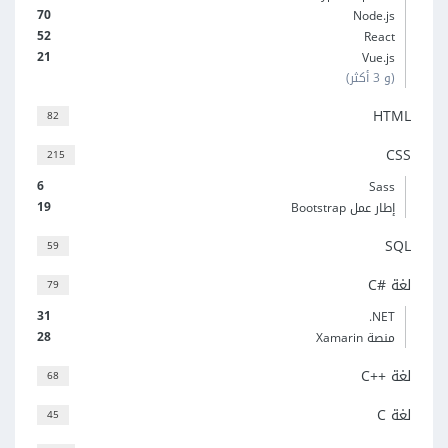
70
Node.js
52
React
21
Vue.js
(و 3 أكثر)
HTML
82
CSS
215
6
Sass
19
إطار عمل Bootstrap
SQL
59
لغة C#‎
79
31
‎.NET
28
منصة Xamarin
لغة C++‎
68
لغة C
45