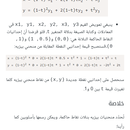
ينبغي تعويض القيم
في
x1, y1, x2, y2, x3, y3
المعادلات وكتابة الصيغة بدلالة المتغير
، فلو فرضنا أنّ إحداثيات
t
النقاط الحاكمة الثلاثة هي:
و
و
(1, 
(0.5, 1)
(0,0)
،فستصبح قيمة إحداثيي النقطة المقابلة من منحني بيزيه:
0)
سنحصل على إحداثيي نقطة جديدة
من نقاط منحني بيزيه كلما
(x,y)
تغيرت قيمة
بين 0 و1.
t
خلاصة
تُحدَّد منحنيات بيزيه بثلاث نقاط حاكمة، ويمكن رسمها بأسلوبين كما
رأينا: