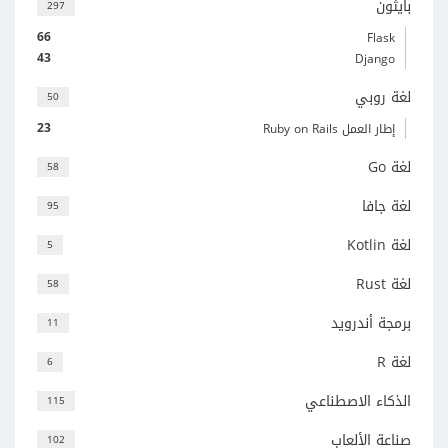
بايثون
297
66
Flask
43
Django
لغة روبي
50
23
إطار العمل Ruby on Rails
لغة Go
58
لغة جافا
95
لغة Kotlin
5
لغة Rust
58
برمجة أندرويد
11
لغة R
6
الذكاء الاصطناعي
115
صناعة الألعاب
102