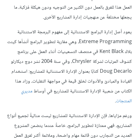
العمل هذا للفرق بالعمل دون الكثير من التوجيه ودون هيكلة مُرَكبة، ما
يجعلها مختلفةً عن منهجيات إدارة المشاريع الأخرى.
يعود أصل إدارة البرامج الاستثنائية إلى مفهوم البرمجة الاستثنائية
Extreme Programming، وهي مقاربة لتطوير البرامج أنشأها كينت
بلاك Kent Black في منتصف التسعينيات أثناء العمل على برنامج
كشوف المرتبات لشركة Chrysler، وفي سنة 2004 نشر دوج ديكارلو
Doug Decarlo كتابًا بعنوان الإدارة الاستثنائية للمشاريع: استخدام
القيادة والمبادئ والأدوات لخلق قيمة في مواجهة التقلبات، وزاد هذا
الكتاب من شعبية الإدارة الاستثنائية للمشاريع في أوساط
مديري
المنتجات
.
ورغم مزاياها، فإن الإدارة الاستثنائية للمشاريع ليست مثاليةً لجميع أنواع
المشاريع، فهي ممتازة لتطوير البرامج، خاصةً عندما يتضمن المشروع
العديد من التجارب دون قائمة مهام واضحة، وملائمة أكثر لفرق العمل