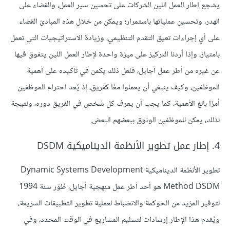
يشجع إطار العمل اللين الشركات على تحسين سير العمل، والقضاء على
الهدر، وتحسين عملياتها باستمرار؛ ويمكن من خلال هذه المبادئ القضاء
على أي إجراءات تعيق التقدم التنظيمي، وزيادة الاستراتيجيات التي تعمل
بامتياز، وإذا أردنا التركيز على ميزة واحدة لإطار العمل اللين يتفوق فيها
عن غيره من أطر عمل أجايل، فلعل ذلك يكمن في تأكيده على أهمية
الموظفين، وكيف ينبغي أن يعملوا معًا كفريق، إذ يُعد احترام الموظفين
أمرًا بالغ الأهمية، كما يجب أن يعرف كل شخص في الفريق دوره، ونتيجة
لذلك، يمكن للموظفين الوثوق ببعضهم البعض.
4. إطار عمل تطوير الأنظمة الديناميكية DSDM
تطوير الأنظمة الديناميكية Dynamic Systems Development
Method DSDM هو أحد أطر عمل منهجية أجايل، طُوّر سنة 1994
لتوفير المزيد من الحوكمة والانضباط لعملية تطوير التطبيقات السريعة،
ويُقدم هذا الإطار إرشادات لتسليم المشاريع في الوقت المحدد، وفي