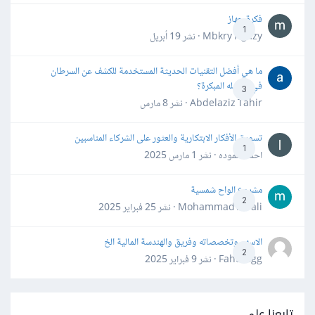
فكرة جهاز
1
Mbkry Hgazy · نشر
19 أبريل
ما هي أفضل التقنيات الحديثة المستخدمة للكشف عن السرطان
في مراحله المبكرة؟
3
Abdelaziz Tahir · نشر
8 مارس
تسويق الأفكار الابتكارية والعثور على الشركاء المناسبين
1
احمد حموده · نشر
1 مارس 2025
مشروع الواح شمسية
2
Mohammad Awali · نشر
25 فبراير 2025
الاسهم وتخصصاته وفريق والهندسة المالية الخ
2
Fahd Ggg · نشر
9 فبراير 2025
تابعنا على