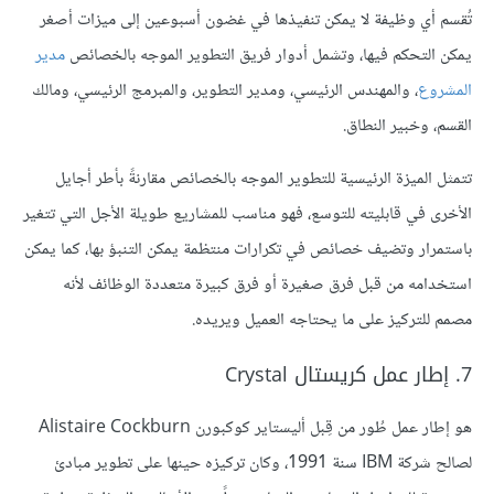
تُقسم أي وظيفة لا يمكن تنفيذها في غضون أسبوعين إلى ميزات أصغر
يمكن التحكم فيها، وتشمل أدوار فريق التطوير الموجه بالخصائص
مدير
المشروع
، والمهندس الرئيسي، ومدير التطوير، والمبرمج الرئيسي، ومالك
القسم، وخبير النطاق.
تتمثل الميزة الرئيسية للتطوير الموجه بالخصائص مقارنةً بأطر أجايل
الأخرى في قابليته للتوسع، فهو مناسب للمشاريع طويلة الأجل التي تتغير
باستمرار وتضيف خصائص في تكرارات منتظمة يمكن التنبؤ بها، كما يمكن
استخدامه من قبل فرق صغيرة أو فرق كبيرة متعددة الوظائف لأنه
مصمم للتركيز على ما يحتاجه العميل ويريده.
7. إطار عمل كريستال Crystal
هو إطار عمل طُور من قِبل أليستاير كوكبورن Alistaire Cockburn
لصالح شركة IBM سنة 1991، وكان تركيزه حينها على تطوير مبادئ