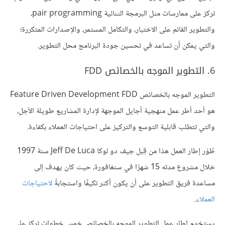
تركز على ممارسات مثل البرمجة الثنائية pair programming،
والتطوير القائم على الاختبار، والتكامل المستمر، والإصدارات المتكررة؛
والتي يمكن أن تساعد في تحسين جودة البرنامج محل التطوير.
6. التطوير الموجه بالخصائص FDD
التطوير الموجه بالخصائص Feature Driven Development FDD
هو أحد أطر عمل منهجية أجايل الموجهة لإدارة المشاريع طويلة الأجل،
والتي تتطلب قابلية التوسع والتركيز على احتياجات العملاء بكفاءة.
طُوّر إطار العمل هذا من قِبل جيف دو لوكا Jeff De Luca سنة 1997
خلال مشروع مدته 15 شهرًا في سنغافورة، حيث كان يهدف إلى
مساعدة فريق التطوير على أن يكون أكثر تكيفًا واستجابةً
لاحتياجات
العملاء
.
يستخدم إطار عمل التطوير الموجه بالخصائص خمس خطوات تركز على