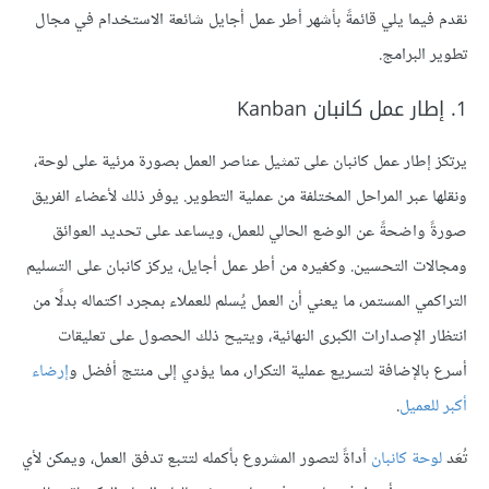
نقدم فيما يلي قائمةً بأشهر أطر عمل أجايل شائعة الاستخدام في مجال
تطوير البرامج.
1. إطار عمل كانبان Kanban
يرتكز إطار عمل كانبان على تمثيل عناصر العمل بصورة مرئية على لوحة،
ونقلها عبر المراحل المختلفة من عملية التطوير. يوفر ذلك لأعضاء الفريق
صورةً واضحةً عن الوضع الحالي للعمل، ويساعد على تحديد العوائق
ومجالات التحسين. وكغيره من أطر عمل أجايل، يركز كانبان على التسليم
التراكمي المستمر، ما يعني أن العمل يُسلم للعملاء بمجرد اكتماله بدلًا من
انتظار الإصدارات الكبرى النهائية، ويتيح ذلك الحصول على تعليقات
أسرع بالإضافة لتسريع عملية التكرار، مما يؤدي إلى منتج أفضل و
إرضاء
أكبر للعميل
.
تُعَد
لوحة كانبان
أداةً لتصور المشروع بأكمله لتتبع تدفق العمل، ويمكن لأي