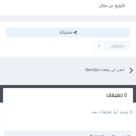
التبليغ عن مقال
مشاركة
متابعون
0
اذهب الى مقالات DevOps
0 تعليقات
لا توجد أية تعليقات بعد