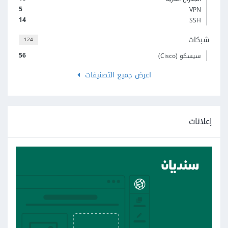
5
VPN
14
SSH
شبكات
124
56
سيسكو (Cisco)
اعرض جميع التصنيفات
إعلانات