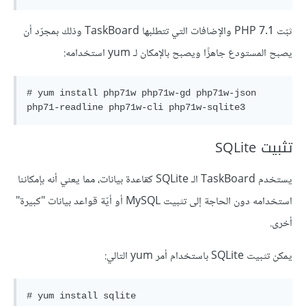
ثبّت PHP 7.1 والإضافات التي تتطلبها TaskBoard وذلك بمجرّد أن
يصبح المستودع جاهزًا ويصبح بالإمكان لـ yum استخدامه:
# yum install php71w php71w-gd php71w-json 
تثبيت SQLite
يستخدم TaskBoard الـ SQLite كقاعدة بيانات، مما يعني أنه بإمكاننا
استخدامه دون الحاجة إلى تثبيت MySQL أو أيّة قواعد بيانات "كبيرة"
أخرى.
يمكن تثبيت SQLite باستخدام أمر yum التالي: