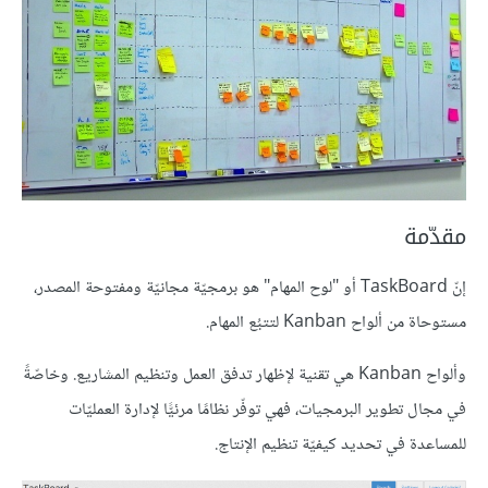
مقدّمة
إنّ TaskBoard أو "لوح المهام" هو برمجيّة مجانيّة ومفتوحة المصدر،
مستوحاة من ألواح Kanban لتتبُع المهام.
وألواح Kanban هي تقنية لإظهار تدفق العمل وتنظيم المشاريع. وخاصّةً
في مجال تطوير البرمجيات، فهي توفّر نظامًا مرئيًّا لإدارة العمليّات
للمساعدة في تحديد كيفيّة تنظيم الإنتاج.