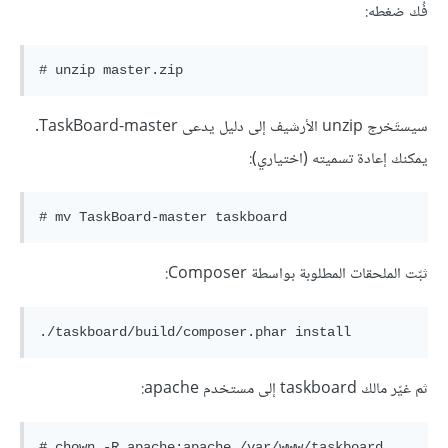
فُك ضغطه:
سيستَخرج unzip الأرشيف إلى دليل يدعى TaskBoard-master.
يمكنك إعادة تسميته (اختياري):
ثبّت الملحقات المطلوبة بواسطة Composer:
ثم غيّر مالك taskboard إلى مستخدم apache: