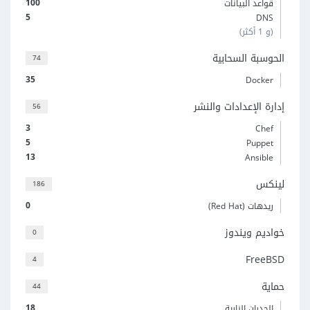
100
قواعد البيانات
5
DNS
(و 1 أكثر)
الحوسبة السحابية
74
35
Docker
إدارة الإعدادات والنشر
56
3
Chef
5
Puppet
13
Ansible
لينكس
186
0
ريدهات (Red Hat)
خواديم ويندوز
0
FreeBSD
4
حماية
44
18
الجدران النارية