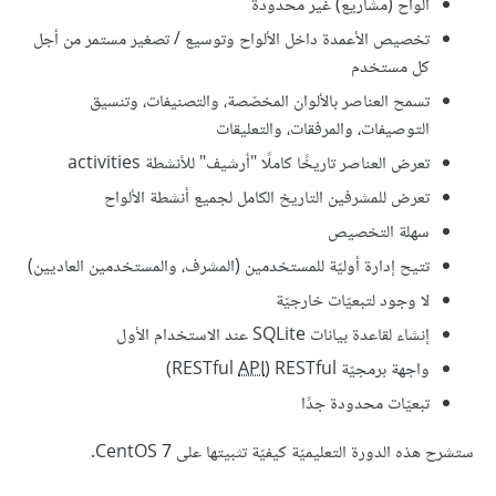
ألواح (مشاريع) غير محدودة
تخصيص الأعمدة داخل الألواح وتوسيع / تصغير مستمر من أجل
كل مستخدم
تسمح العناصر بالألوان المخصّصة، والتصنيفات، وتنسيق
التوصيفات، والمرفقات، والتعليقات
تعرض العناصر تاريخًا كاملًا "أرشيف" للأنشطة activities
تعرض للمشرفين التاريخ الكامل لجميع أنشطة الألواح
سهلة التخصيص
تتيح إدارة أوليّة للمستخدمين (المشرف، والمستخدمين العاديين)
لا وجود لتبعيّات خارجيّة
إنشاء لقاعدة بيانات SQLite عند الاستخدام الأول
واجهة برمجيّة RESTful
) RESTful)
API
تبعيّات محدودة جدًا
ستشرح هذه الدورة التعليميّة كيفيّة تثبيتها على CentOS 7.