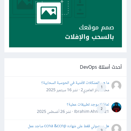
أحدث أسئلة DevOps
ما هي المشكلات الأمنية في الحوسبة السحابية؟
1
محمد فائز العامري2 · نشر
16 سبتمبر 2025
لماذا لا يوجد تطبيقات عملية؟
2
Ibrahim Ahmed21 · نشر
26 أغسطس 2025
هل بحصولي فقط على شهاده ccna &ccnp ساجد عمل
3