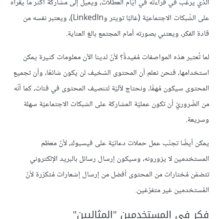
الّذي يرغب في قراءته في أيّام العطلات، ويميل إلى مشاركة أكثر ما يقرأه
على الشّبكات الاجتماعيّة (غالبًا تويتر وLinkedIn)، ويعتبر نفسه من
قادة الفكر، ويعتني بصورته أمام المجتمع بالغ العناية.
لما تُعتبر هذه المواصفات مُفيدةً؟ لأنّ لدينا الآن معلومات كثيرة يمكن
استخدامها، فنحن نعلم أن المحتوى السّخيف لن يكون شائعًا، وأن تجميع
المحتوى سيكون مُهمًّا، ونحتاج لآليّة لتنصيف المحتوى في فئات، كما أنّه
من الضّروريّ أن تكون عمليّة المشاركة على الشبكات الاجتماعيّة سهلة
وسريعة.
يمكن أيضًا تجنّب عمل حملات دعائيّة على فيسبوك، لأنّ معظم
المستخدمين لا يزورونه، وسيكون إرسال رسائل بالبريد الإلكتروني
تتضمّن مُختارات من المحتوى أفضل من إرسال إشعارات مُتكرّرة لأنّ
المُستخدمين غير متفرّغين.
فكر في المستخدمين "المثاليين"