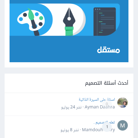
أحدث أسئلة التصميم
اسئلة على السيرة الذاتية
0
Ayman Daahra · نشر
24 يوليو
تعلم التصميم .
1
Mamdouh Khiry · نشر
8 يونيو