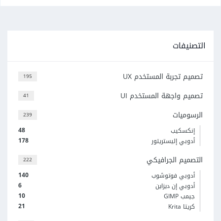
التصنيفات
تصميم تجربة المستخدم UX
195
تصميم واجهة المستخدم UI
41
الرسوميات
239
48
إنكسكيب
178
أدوبي إليستريتور
التصميم الجرافيكي
222
140
أدوبي فوتوشوب
6
أدوبي إن ديزاين
10
جيمب GIMP
21
كريتا Krita