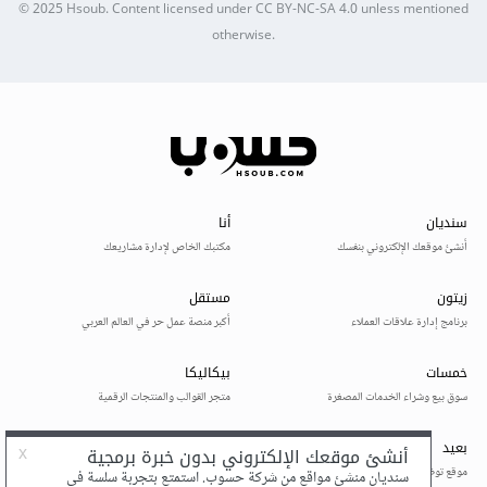
© 2025
Hsoub
.
Content licensed under
CC BY-NC-SA 4.0
unless mentioned
otherwise.