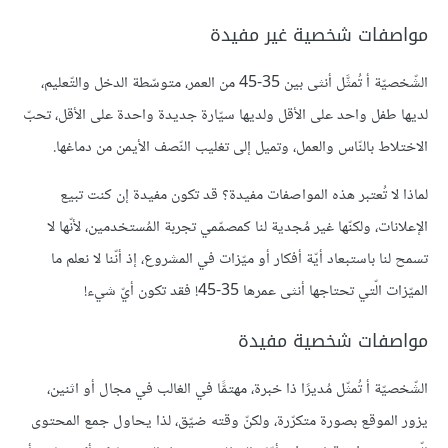
مواصفات شخصية غير مفيدة
الشّخصيّة أ تُمثَّل أنثى بين 35-45 من العمر، متوسّطة الدخل والتّعليم،
لديها طفل واحد على الأقل ولديها سيّارة جديدة واحدة على الأقل، تحبّ
الاختلاط بالنّاس والعمل، وتميل إلى تغليب النّصف الأيمن من دماغها.
لماذا لا تُعتبر هذه المواصفات مفيدة؟ قد تكون مفيدة إن كنت تبيع
الإعلانات، ولكنّها غير مُجدية لنا كمصمّمي تجربة المُستخدمين، لأنّها لا
تسمح لنا باستبعاد أيّة أفكار أو ميّزات في المشروع، إذ أنّنا لا نعلم ما
الميّزات الّتي تحتاجها أنثى عمرها 35-45! فقد تكون أيّ شيء!
مواصفات شخصية مفيدة
الشّخصيّة أ تُمثّل مُديرًا ذا خبرة، مهتمًّا في الغالب في مجال أو اثنين،
يزور الموقع بصورة متكرّرة، ولكنّ وقته ضيّق، لذا يحاول جمع المحتوى