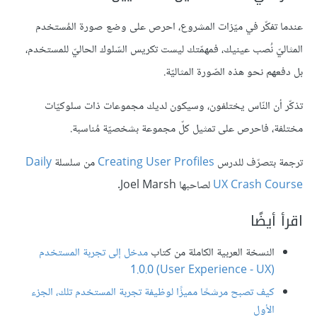
عندما تفكّر في ميّزات المشروع، احرص على وضع صورة المُستخدم
المثاليّ نُصب عينيك، فمهمّتك ليست تكريس السّلوك الحاليّ للمستخدم،
بل دفعهم نحو هذه الصّورة المثاليّة.
تذكّر أن النّاس يختلفون، وسيكون لديك مجموعات ذات سلوكيّات
مختلفة، فاحرص على تمثيل كلّ مجموعة بشخصيّة مُناسبة.
ترجمة بتصرّف للدرس
Creating User Profiles
من سلسلة
Daily
UX Crash Course
لصاحبها Joel Marsh.
اقرأ أيضًا
النسخة العربية الكاملة من كتاب
مدخل إلى تجربة المستخدم
(User Experience - UX) 1.0.0
كيف تصبح مرشحًا مميزًا لوظيفة تجربة المستخدم تلك، الجزء
الأول