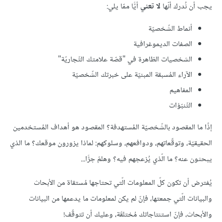
يجب أن نُدرك أنّها
لا تعني
أيًّا ممّا يلي:
أنماط الشّخصيّة
الصفات الديموغرافية
الشخصيات الظاهرة في "قصّة علامتك التّجاريّة"
الآراء المُسبقة المبنيّة على خبرتك الشّخصيّة
المفاهيم
التّنبّؤات
إذًا ما المقصود بالشّخصيّة المُستهدفة؟ المقصود هو أهداف المُستخدمين
الحقيقيّة، وتوقّعاتهم، ودوافعهم، وسلوكهم: لماذا يزورون موقعك؟ ما الذي
يبحثون عنه؟ ما الّذي يُزعجهم فيه؟ وهلمّ جرًّا...
يُفترض أن تكون كلّ المعلومات الّتي تحتاجها مُستقاة من الأبحاث
والبيانات الّتي جمعتها، فإنّ لم يكن لمعلومات ما يدعمها من البيانات
والأبحاث، فإنّ استنتاجاتك مُختلقَة، وعليك أن تتوقّف!