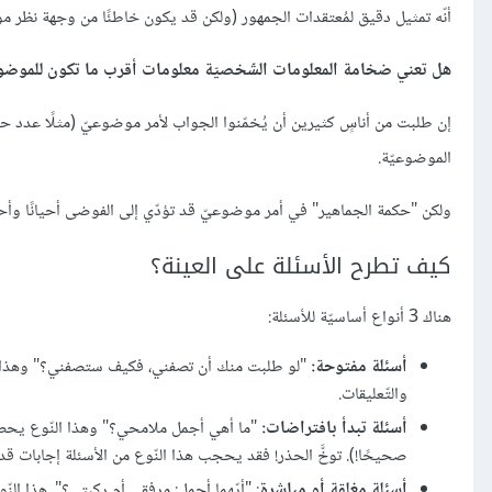
أنّه تمثيل دقيق لمُعتقدات الجمهور (ولكن قد يكون خاطئًا من وجهة نظر 
هل تعني ضخامة المعلومات الشّخصيّة معلومات أقرب ما تكون للموضوع
إن طلبت من أناسٍ كثيرين أن يُخمّنوا الجواب لأمر موضوعيّ (مثلًا عدد حبّ
الموضوعيّة.
ولكن "حكمة الجماهير" في أمر موضوعيّ قد تؤدّي إلى الفوضى أحيانًا وأحي
كيف تطرح الأسئلة على العينة؟
هناك 3 أنواع أساسيّة للأسئلة:
أسئلة مفتوحة:
"لو طلبت منك أن تصفني، فكيف ستصفني؟" وهذا النّو
والتّعليقات.
أسئلة تبدأ بافتراضات:
"ما أهي أجمل ملامحي؟" وهذا النّوع يحص
صحيحًا!). توخَّ الحذر! فقد يحجب هذا النّوع من الأسئلة إجابات قد
أسئلة مغلقة أو مباشرة
: "أيّهما أجمل: مرفقي أم ركبتي؟". هذا النّوع