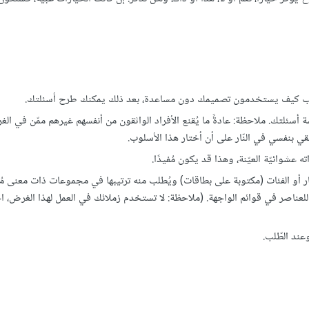
ة وراقب كيف يستخدمون تصميمك دون مساعدة، بعد ذلك يمكنك طرح أسئلتك.
ئلتك. ملاحظة: عادةً ما يُقنع الأفراد الواثقون من أنفسهم غيرهم ممّن في الغرف
قي بنفسي في النّار على أن أختار هذا الأسلوب.
ه عشوائيّة العيّنة، وهذا قد يكون مُفيدًا.
 أو الفئات (مكتوبة على بطاقات) ويُطلب منه ترتيبها في مجموعات ذات معنى مُف
للعناصر في قوائم الواجهة. (ملاحظة: لا تستخدم زملائك في العمل لهذا الغرض، ا
وعند الطّلب.