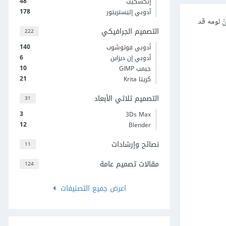
48
إنكسكيب
178
أدوبي إليستريتور
ّ لومه قد
التصميم الجرافيكي
222
140
أدوبي فوتوشوب
6
أدوبي إن ديزاين
10
جيمب GIMP
21
كريتا Krita
التصميم ثلاثي الأبعاد
31
3
3Ds Max
12
Blender
نصائح وإرشادات
11
مقالات تصميم عامة
124
اعرض جميع التصنيفات