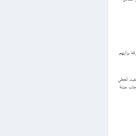
ة برأيهم،
يد. تُعطي
جلب عيّنة