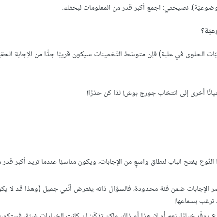
موضوعيّة). نصيحتي: اجمع أكبر قدر من المعلومات لبحثك.
يّة؟
ات الحلوى في علبة) فإن متوسّط التّخمينات سيكون قريبًا جدًّا من الإجابة الحقيق
انًا أخرى إلى انتخاب جورج بوش! لذا كن حذرًا!
ع يفتح الباب لنطاق واسعٍ من الإجابات، ويكون مناسبًا عندما تريد أكبر قدر من
ر الإجابات ضمن فئة محدودة، فالسؤال ذاته يفترض أنّني جميل (وهذا قد لا يك
 ترغب بسماعها!
 يوفّر خيارًا، نعم أو لا، هذا أو ذاك، ولكن تذكّر: إن كانت الخيارات غبيّة، فستكون 