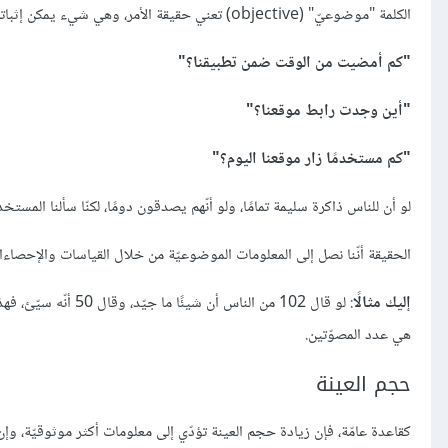
الكلمة "موضوعيّ" (objective) تعني حقيقة الأمر، وهي شيء يمكن إثباته، لا تغيّره الآراء مهما تمنّينا عكس ذلك.
"كم أمضيت من الوقت ضمن تطبيقنا؟"
"أين وجدت رابط موقعنا؟"
"كم مستخدمًا زار موقعنا اليوم؟"
لو أن للناس ذاكرة سليمة تمامًا، ولو أنّهم يصدقون دومًا، لكنّا سألنا الم
الحقيقة أنّنا نصل إلى المعلومات الموضوعيّة من خلال القياسات والإحصاءا
إليك مثالًا
: لو قال 102 من الن
هي عدد المصوّتين.
حجم العينة
كقاعدة عامّة، فإن زيادة حجم العينة تؤدّي إلى معلومات أكثر موثوقيّة، وإ