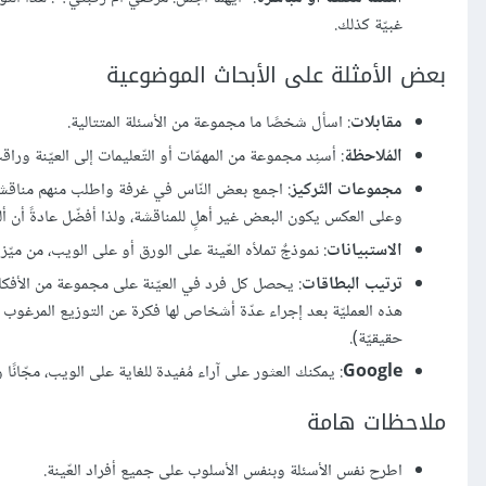
غبيّة كذلك.
بعض الأمثلة على الأبحاث الموضوعية
مقابلات
: اسأل شخصًا ما مجموعة من الأسئلة المتتالية.
المُلاحظة
: أسنِد مجموعة من المهمّات أو التّعليمات إلى العيّن
مجموعات التّركيز
: اجمع بعض النّاس في غرفة واطلب منهم مناقشة أس
وعلى العكس يكون البعض غير أهلٍ للمناقشة، ولذا أفضّل عادةً أن أل
الاستبيانات
: نموذجٌ تملأه العّينة على الورق أو على الويب، من ميّزات
ترتيب البطاقات
: يحصل كل فرد في العيّنة على مجموعة من الأفكار
هذه العمليّة بعد إجراء عدّة أشخاص لها فكرة عن التوزيع المرغوب 
حقيقيّة).
Google
: يمكنك العثور على آراء مُفيدة للغاية على الويب، مجّانًا 
ملاحظات هامة
اطرح نفس الأسئلة وبنفس الأسلوب على جميع أفراد العّينة.