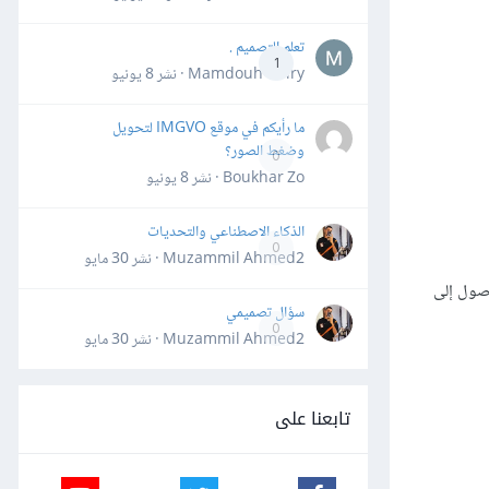
تعلم التصميم .
1
Mamdouh Khiry · نشر
8 يونيو
ما رأيكم في موقع IMGVO لتحويل
وضغط الصور؟
0
Boukhar Zo · نشر
8 يونيو
الذكاء الاصطناعي والتحديات
0
Muzammil Ahmed2 · نشر
30 مايو
وصول إلى
سؤال تصميمي
0
Muzammil Ahmed2 · نشر
30 مايو
تابعنا على