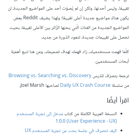
تقييمًا، وليس أحدثها، ولكن إن لم يُصوّت أحد على المواضيع الجديدة، لن
يكون هناك مواضيع جديدة أعلى تقييمًا! ولهذا يضيف Reddit بعض
المواضيع الجديدة من الفئات الّتي يحبّها الزّائر بين الأعلى تقييمًا، بحيث
تحصل على تقييمات جديدة، لتعود الدّورة من جديد.
كلّما فهمت مستخدميك، زاد فهمك لهدف تصميمك، ومن هنا تنبع أهميّة
أبحاث المستخدمين.
ترجمة بتصرّف للدّرس
Browsing vs. Searching vs. Discovery
من سلسلة
Daily UX Crash Course
لصاحبها Joel Marsh.
اقرأ أيضًا
النسخة العربية الكاملة من كتاب
مدخل إلى تجربة المستخدم
(User Experience - UX) 1.0.0
كيف تتصرف في جلسة بحث عن تجربة المستخدم UX