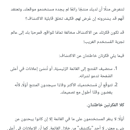
لنتفرض مثلًا أن لديك منتجًا رائعًا لم يجده مستخدمو موقعك، وتعتقد
أنّهم قد يشترونه إن عُرض لهم، فكيف تخلق قابليّة الاكتشاف؟
قد تكون فكرتك عن الاكتشاف مخالفة تمامًا للواقع، فمرحبًا بك إلى عالم
تجربة المُستخدم الغريب!
فيما يلي فكرتان خاطئتان عن الاكتشاف:
ستضيف المُنتج إلى القائمة الرّئيسيّة، أو تُنشئ إعلانات في أعلى
الصّفحة تدعو لشرائه.
تتوقّع أن مُستخدميك الأكثر وفاءًا سيجدون المنتج أوّلًا، لأنّه
يقضون وقتًا أطول مع تصميمك.
كلا الفكرتين خاطئتان.
أوّلًا: لا ينقر المستخدمون على ما في القائمة إلا إن كانوا يبحثون عن
شيء معيّن. لا أحد "يكتشف" من خلال القائمة. كما أن الإعلانات في أعلى