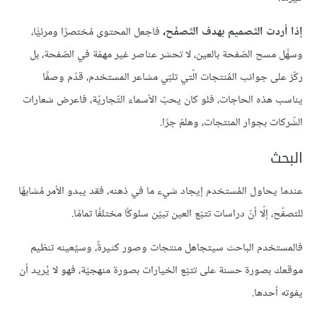
إذا أردت التّصميم بهدف التّصفّح،
فاجعل المحتوى مُختصرًا ومرئيًّا،
وسهِّل مسح الصّفحة بالعين، لا تحشر عناصر غير مهمّة في الصّفحة، بل
ركّز على جوانب المُنتجات الّتي تلبّي مشاعر المستخدم، قدّم وصفًا
يناسب هذه الحاجات، فلو كان يحبّ الأسماء التّجاريّة، فاعرض شعارات
الشّركات بجوار المنتجات، وهلمّ جرًا.
البحث
عندما يحاول المُستخدم إيجاد شيء ما في ذهنه، فقد يبدو الأمر مُشابهًا
للتصفّح، إلّا أنّ دراسات تتبّع العين تبيّن سلوكًا مختلفًا تمامًا.
فالمستخدم الباحث سيتجاهل منتجات وصور كثيرةً، وسيُعينه تنظيم
موقعك بصورة حسنة على تتبّع الخيارات بصورة منهجيّة، فهو لا يُريد أن
يفوته أحدها.