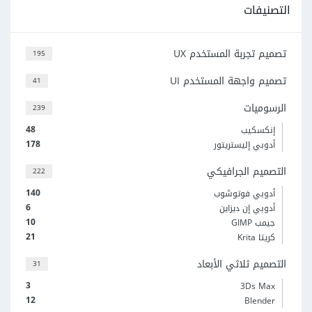
التصنيفات
تصميم تجربة المستخدم UX
195
تصميم واجهة المستخدم UI
41
الرسوميات
239
48
إنكسكيب
178
أدوبي إليستريتور
التصميم الجرافيكي
222
140
أدوبي فوتوشوب
6
أدوبي إن ديزاين
10
جيمب GIMP
21
كريتا Krita
التصميم ثلاثي الأبعاد
31
3
3Ds Max
12
Blender