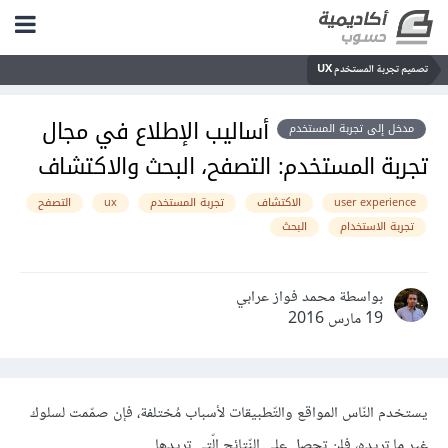
تصميم تجربة المستخدم UX
أساليب الإطلاع في مجال
مدخل إلى تجربة المستخدم
تجربة المستخدم: التصفح، البحث والاكتشاف
user experience
الاكتشاف
تجربة المستخدم
ux
التصفح
تجربة الاستخدام
البحث
بواسطة محمد فواز عرابي
19 مارس 2016
يستخدم النّاس المواقع والتّطبيقات لأسباب مُختلفة، فإن صمّمت لسلوك
غير ما تريده، فلن تحصل على النّتائج الّتي تريدها.