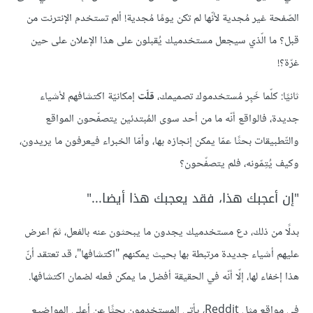
الصّفحة غير مُجدية لأنّها لم تكن يومًا مُجدية! ألم تستخدم الإنترنت من
قبل؟ ما الّذي سيجعل مستخدميك يُقبلون على هذا الإعلان على حين
غرّة؟!
ثانيًا: كلّما خَبِر مُستخدموك تصميمك،
قلّت
إمكانيّة اكتشافهم لأشياء
جديدة، فالواقع أنّه ما من أحد سوى المُبتدئين يتصفّحون المواقع
والتّطبيقات بحثًا عمّا يمكن إنجازه بها، وأمّا الخبراء فيعرفون ما يريدون،
وكيف يُتِمّونه، فلم يتصفّحون؟
"إن أعجبك هذا، فقد يعجبك هذا أيضا..."
بدلًا من ذلك، دع مستخدميك يجدون ما يبحثون عنه بالفعل، ثمّ اعرض
عليهم أشياء جديدة مرتبطة بها بحيث يمكنهم "اكتشافها"، قد تعتقد أنّ
هذا إخفاء لها، إلّا أنّه في الحقيقة أفضل ما يمكن فعله لضمان اكتشافها.
في مواقع مثل Reddit، يأتي المستخدمون بحثًا عن أعلى المواضيع