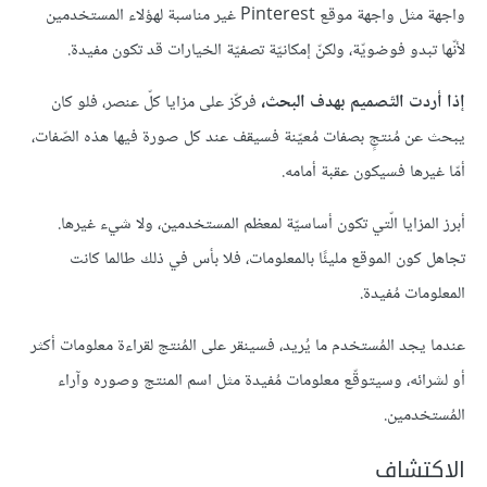
واجهة مثل واجهة موقع Pinterest غير مناسبة لهؤلاء المستخدمين
لأنّها تبدو فوضويّة، ولكنّ إمكانيّة تصفيّة الخيارات قد تكون مفيدة.
إذا أردت التّصميم بهدف البحث،
فركّز على مزايا كلّ عنصر، فلو كان
يبحث عن مُنتجٍ بصفات مُعيّنة فسيقف عند كل صورة فيها هذه الصّفات،
أمّا غيرها فسيكون عقبة أمامه.
أبرز المزايا الّتي تكون أساسيّة لمعظم المستخدمين، ولا شيء غيرها.
تجاهل كون الموقع مليئًا بالمعلومات، فلا بأس في ذلك طالما كانت
المعلومات مُفيدة.
عندما يجد المُستخدم ما يُريد، فسينقر على المُنتج لقراءة معلومات أكثر
أو لشرائه، وسيتوقّع معلومات مُفيدة مثل اسم المنتج وصوره وآراء
المُستخدمين.
الاكتشاف