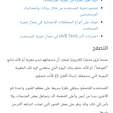
كيف تغير الخبرة من تجربة المستخدم؟
تصميم تجربة المستخدم من خلال بيانات وإحصائيات
المستخدمين
تعرف على أنواع المخططات الإحصائية في مجال تجربة
المستخدم
اختبارات أ/ب (A/B Test) في مجال تجربة المستخدم
التصفح
عندما تزور متجرًا إلكترونيًّا لمجرّد أنّ منتجاتهم تبدو مغرية أو لأنّك تتابع
"الموضة"، أو لأنّك تحلم بذلك اليوم الّذي ستقتني فيه تلك الحقيبة
الثّمينة الّتي ستجعلك إنسانًا أفضل (!)، فأنت تتصفّح.
المُستخدم المُتصفّح سيُلقي نظرة سريعة على معظم الصّور، واحدة تلو
الأخرى، بدءا من أيمن وأعلى الصّفحة، قد يتجاهل بعض المنتجات، ولا
بأس في ذلك، وقد ينقر على بعض الصّور الّتي تجذب انتباهه أكثر من
غيرها.